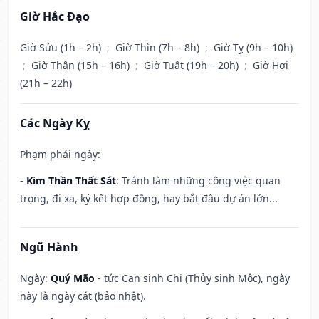
Giờ Hắc Đạo
Giờ Sửu (1h – 2h)
;
Giờ Thìn (7h – 8h)
;
Giờ Tỵ (9h – 10h)
;
Giờ Thân (15h – 16h)
;
Giờ Tuất (19h – 20h)
;
Giờ Hợi
(21h – 22h)
Các Ngày Kỵ
Phạm phải ngày:
-
Kim Thần Thất Sát
: Tránh làm những công việc quan
trọng, đi xa, ký kết hợp đồng, hay bắt đầu dự án lớn...
Ngũ Hành
Ngày:
Quý Mão
- tức Can sinh Chi (Thủy sinh Mộc), ngày
này là ngày cát (bảo nhật).