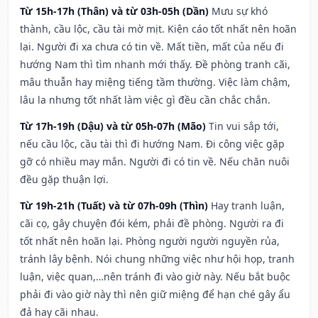
Từ 15h-17h (Thân) và từ 03h-05h (Dần)
Mưu sự khó
thành, cầu lộc, cầu tài mờ mịt. Kiện cáo tốt nhất nên hoãn
lại. Người đi xa chưa có tin về. Mất tiền, mất của nếu đi
hướng Nam thì tìm nhanh mới thấy. Đề phòng tranh cãi,
mâu thuẫn hay miệng tiếng tầm thường. Việc làm chậm,
lâu la nhưng tốt nhất làm việc gì đều cần chắc chắn.
Từ 17h-19h (Dậu) và từ 05h-07h (Mão)
Tin vui sắp tới,
nếu cầu lộc, cầu tài thì đi hướng Nam. Đi công việc gặp
gỡ có nhiều may mắn. Người đi có tin về. Nếu chăn nuôi
đều gặp thuận lợi.
Từ 19h-21h (Tuất) và từ 07h-09h (Thìn)
Hay tranh luận,
cãi cọ, gây chuyện đói kém, phải đề phòng. Người ra đi
tốt nhất nên hoãn lại. Phòng người người nguyền rủa,
tránh lây bệnh. Nói chung những việc như hội họp, tranh
luận, việc quan,…nên tránh đi vào giờ này. Nếu bắt buộc
phải đi vào giờ này thì nên giữ miệng để hạn ché gây ẩu
đả hay cãi nhau.