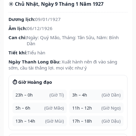
☀️ Chủ Nhật, Ngày 9 Tháng 1 Năm 1927
Dương lịch:
09/01/1927
Âm lịch:
06/12/1926
Can chi:
Ngày: Quý Mão, Tháng: Tân Sửu, Năm: Bính
Dần
Tiết khí:
Tiểu hàn
Ngày Thanh Long Đầu:
Xuất hành nên đi vào sáng
sớm, cầu tài thắng lợi. mọi việc như ý
⏱️ Giờ Hoàng đạo
23h – 0h
(Giờ Tí)
3h – 4h
(Giờ Dần)
5h – 6h
(Giờ Mão)
11h – 12h
(Giờ Ngọ)
13h – 14h
(Giờ Mùi)
17h – 18h
(Giờ Dậu)