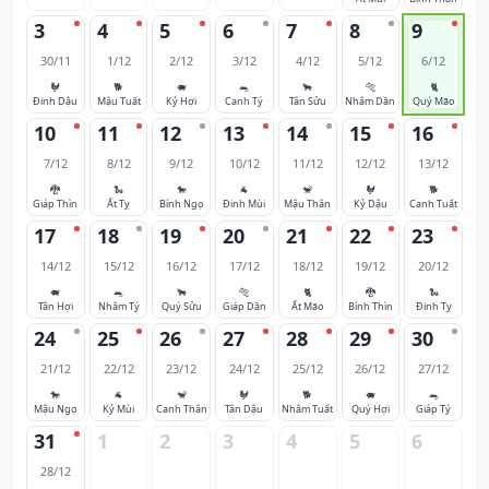
3
4
5
6
7
8
9
30/11
1/12
2/12
3/12
4/12
5/12
6/12
🐓
🐕
🐖
🐀
🐂
🐅
🐈
Đinh Dậu
Mậu Tuất
Kỷ Hợi
Canh Tý
Tân Sửu
Nhâm Dần
Quý Mão
10
11
12
13
14
15
16
7/12
8/12
9/12
10/12
11/12
12/12
13/12
🐉
🐍
🐎
🐐
🐒
🐓
🐕
Giáp Thìn
Ất Tỵ
Bính Ngọ
Đinh Mùi
Mậu Thân
Kỷ Dậu
Canh Tuất
17
18
19
20
21
22
23
14/12
15/12
16/12
17/12
18/12
19/12
20/12
🐖
🐀
🐂
🐅
🐈
🐉
🐍
Tân Hợi
Nhâm Tý
Quý Sửu
Giáp Dần
Ất Mão
Bính Thìn
Đinh Tỵ
24
25
26
27
28
29
30
21/12
22/12
23/12
24/12
25/12
26/12
27/12
🐎
🐐
🐒
🐓
🐕
🐖
🐀
Mậu Ngọ
Kỷ Mùi
Canh Thân
Tân Dậu
Nhâm Tuất
Quý Hợi
Giáp Tý
31
1
2
3
4
5
6
28/12