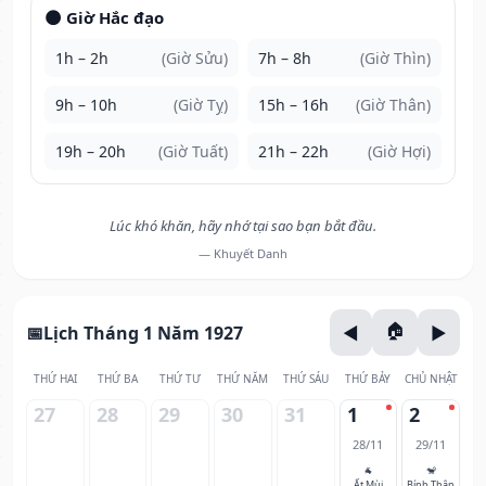
🌑 Giờ Hắc đạo
1h – 2h
(Giờ Sửu)
7h – 8h
(Giờ Thìn)
9h – 10h
(Giờ Tỵ)
15h – 16h
(Giờ Thân)
19h – 20h
(Giờ Tuất)
21h – 22h
(Giờ Hợi)
Lúc khó khăn, hãy nhớ tại sao bạn bắt đầu.
— Khuyết Danh
Lịch Tháng 1 Năm 1927
THỨ HAI
THỨ BA
THỨ TƯ
THỨ NĂM
THỨ SÁU
THỨ BẢY
CHỦ NHẬT
27
28
29
30
31
1
2
28/11
29/11
🐐
🐒
Ất Mùi
Bính Thân