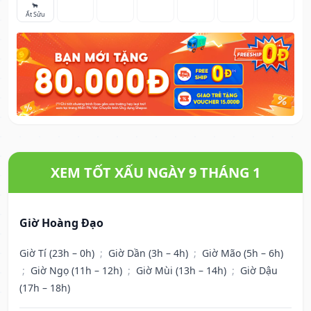
🐂
Ất Sửu
XEM TỐT XẤU NGÀY 9 THÁNG 1
Giờ Hoàng Đạo
Giờ Tí (23h – 0h)
;
Giờ Dần (3h – 4h)
;
Giờ Mão (5h – 6h)
;
Giờ Ngọ (11h – 12h)
;
Giờ Mùi (13h – 14h)
;
Giờ Dậu
(17h – 18h)