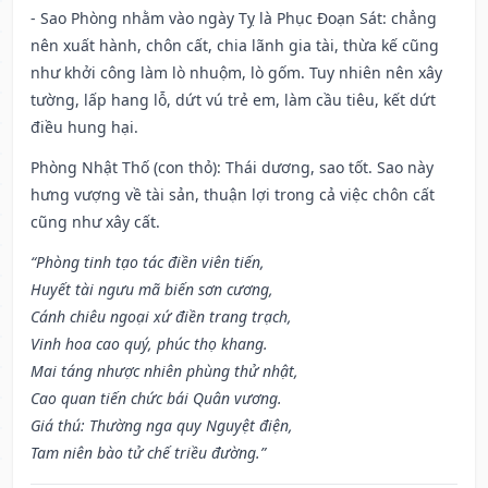
- Sao Phòng nhằm vào ngày Tỵ là Phục Đoạn Sát: chẳng
nên xuất hành, chôn cất, chia lãnh gia tài, thừa kế cũng
như khởi công làm lò nhuộm, lò gốm. Tuy nhiên nên xây
tường, lấp hang lỗ, dứt vú trẻ em, làm cầu tiêu, kết dứt
điều hung hại.
Phòng Nhật Thố (con thỏ): Thái dương, sao tốt. Sao này
hưng vượng về tài sản, thuận lợi trong cả việc chôn cất
cũng như xây cất.
“Phòng tinh tạo tác điền viên tiến,
Huyết tài ngưu mã biến sơn cương,
Cánh chiêu ngoại xứ điền trang trạch,
Vinh hoa cao quý, phúc thọ khang.
Mai táng nhược nhiên phùng thử nhật,
Cao quan tiến chức bái Quân vương.
Giá thú: Thường nga quy Nguyệt điện,
Tam niên bào tử chế triều đường.”