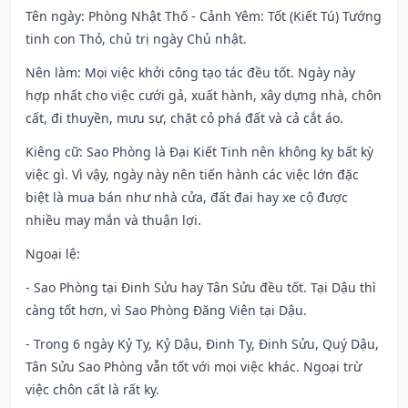
Tên ngày
: Phòng Nhật Thố - Cảnh Yêm: Tốt (Kiết Tú) Tướng
tinh con Thỏ, chủ trị ngày Chủ nhật.
Nên làm
: Mọi việc khởi công tạo tác đều tốt. Ngày này
hợp nhất cho việc cưới gả, xuất hành, xây dựng nhà, chôn
cất, đi thuyền, mưu sự, chặt cỏ phá đất và cả cắt áo.
Kiêng cữ
: Sao Phòng là Đại Kiết Tinh nên không kỵ bất kỳ
việc gì. Vì vậy, ngày này nên tiến hành các việc lớn đặc
biệt là mua bán như nhà cửa, đất đai hay xe cộ được
nhiều may mắn và thuận lợi.
Ngoại lệ
:
- Sao Phòng tại Đinh Sửu hay Tân Sửu đều tốt. Tại Dậu thì
càng tốt hơn, vì Sao Phòng Đăng Viên tại Dậu.
- Trong 6 ngày Kỷ Tỵ, Kỷ Dậu, Đinh Tỵ, Đinh Sửu, Quý Dậu,
Tân Sửu Sao Phòng vẫn tốt với mọi việc khác. Ngoại trừ
việc chôn cất là rất kỵ.