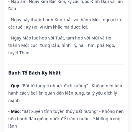
- Nạp âm: Ngày Kim Bạc Kim, kỵ các tuổi: Đinh Dậu và Tân
Dậu.
- Ngày này thuộc hành Kim khắc với hành Mộc, ngoại trừ
các tuổi: Kỷ Hợi vì Kim khắc mà được lợi.
- Ngày Mão lục hợp với Tuất, tam hợp với Mùi và Hợi
thành Mộc cục. Xung Dậu, hình Tý, hại Thìn, phá Ngọ,
tuyệt Thân.
Bành Tổ Bách Kỵ Nhật
-
Quý
: “Bất từ tụng lí nhược địch cường” - Không nên tiến
hành các việc liên quan đến kiện tụng, ta lý yếu địch lý
mạnh
-
Mão
: “Bất xuyên tỉnh tuyền thủy bất hương” - Không nên
tiến hành đào giếng nước để tránh nước sẽ không trong
lành