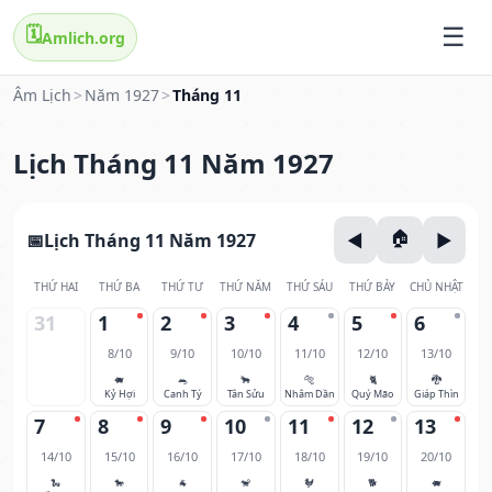
🗓️
Amlich.org
Âm Lịch
>
Năm 1927
>
Tháng 11
Lịch Tháng 11 Năm 1927
Lịch Tháng 11 Năm 1927
THỨ HAI
THỨ BA
THỨ TƯ
THỨ NĂM
THỨ SÁU
THỨ BẢY
CHỦ NHẬT
31
1
2
3
4
5
6
8/10
9/10
10/10
11/10
12/10
13/10
🐖
🐀
🐂
🐅
🐈
🐉
Kỷ Hợi
Canh Tý
Tân Sửu
Nhâm Dần
Quý Mão
Giáp Thìn
7
8
9
10
11
12
13
14/10
15/10
16/10
17/10
18/10
19/10
20/10
🐍
🐎
🐐
🐒
🐓
🐕
🐖