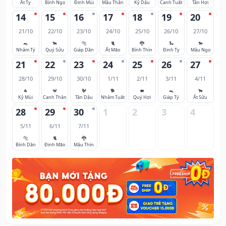
Ất Tỵ
Bính Ngọ
Đinh Mùi
Mậu Thân
Kỷ Dậu
Canh Tuất
Tân Hợi
14
15
16
17
18
19
20
21/10
22/10
23/10
24/10
25/10
26/10
27/10
🐀
🐂
🐅
🐈
🐉
🐍
🐎
Nhâm Tý
Quý Sửu
Giáp Dần
Ất Mão
Bính Thìn
Đinh Tỵ
Mậu Ngọ
21
22
23
24
25
26
27
28/10
29/10
30/10
1/11
2/11
3/11
4/11
🐐
🐒
🐓
🐕
🐖
🐀
🐂
Kỷ Mùi
Canh Thân
Tân Dậu
Nhâm Tuất
Quý Hợi
Giáp Tý
Ất Sửu
28
29
30
1
2
3
4
5/11
6/11
7/11
🐅
🐈
🐉
Bính Dần
Đinh Mão
Mậu Thìn