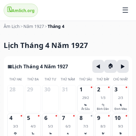
🗓️
Amlich.org
Âm Lịch
>
Năm 1927
>
Tháng 4
Lịch Tháng 4 Năm 1927
Lịch Tháng 4 Năm 1927
THỨ HAI
THỨ BA
THỨ TƯ
THỨ NĂM
THỨ SÁU
THỨ BẢY
CHỦ NHẬT
28
29
30
31
1
2
3
29/2
1/3
2/3
🐂
🐅
🐈
Ất Sửu
Bính Dần
Đinh Mão
4
5
6
7
8
9
10
3/3
4/3
5/3
6/3
7/3
8/3
9/3
🐉
🐍
🐎
🐐
🐒
🐓
🐕