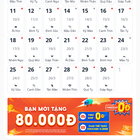
Mậu Thìn
Kỷ Tỵ
Canh Ngọ
Tân Mùi
Nhâm Thân
Quý Dậu
Giáp Tuất
11
12
13
14
15
16
17
10/3
11/3
12/3
13/3
14/3
15/3
16/3
🐖
🐀
🐂
🐅
🐈
🐉
🐍
Ất Hợi
Bính Tý
Đinh Sửu
Mậu Dần
Kỷ Mão
Canh Thìn
Tân Tỵ
18
19
20
21
22
23
24
17/3
18/3
19/3
20/3
21/3
22/3
23/3
🐎
🐐
🐒
🐓
🐕
🐖
🐀
Nhâm Ngọ
Quý Mùi
Giáp Thân
Ất Dậu
Bính Tuất
Đinh Hợi
Mậu Tý
25
26
27
28
29
30
1
24/3
25/3
26/3
27/3
28/3
29/3
🐂
🐅
🐈
🐉
🐍
🐎
Kỷ Sửu
Canh Dần
Tân Mão
Nhâm Thìn
Quý Tỵ
Giáp Ngọ