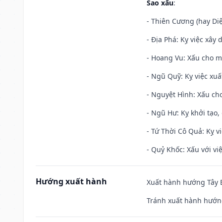
Sao xấu
:
- Thiên Cương (hay Diệ
- Địa Phá: Kỵ việc xây 
- Hoang Vu: Xấu cho m
- Ngũ Quỹ: Kỵ việc xuấ
- Nguyệt Hình: Xấu cho
- Ngũ Hư: Kỵ khởi tạo, 
- Tứ Thời Cô Quả: Kỵ vi
- Quỷ Khốc: Xấu với việ
Hướng xuất hành
Xuất hành hướng Tây B
Tránh xuất hành hướn