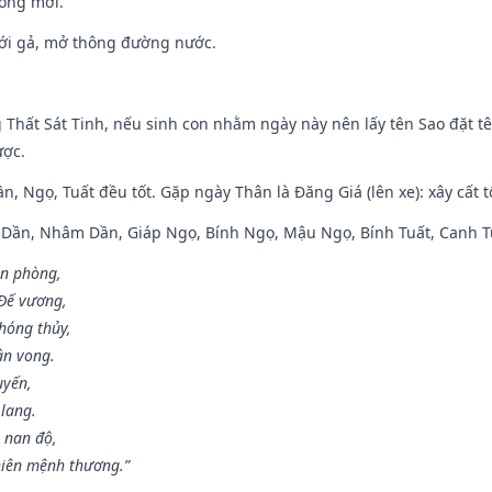
òng mới.
ưới gả, mở thông đường nước.
g Thất Sát Tinh, nếu sinh con nhằm ngày này nên lấy tên Sao đặt tê
ược.
n, Ngọ, Tuất đều tốt. Gặp ngày Thân là Đăng Giá (lên xe): xây cất 
p Dần, Nhâm Dần, Giáp Ngọ, Bính Ngọ, Mậu Ngọ, Bính Tuất, Canh T
ân phòng,
 Đế vương,
hóng thủy,
ân vong.
uyến,
 lang.
 nan độ,
hiên mệnh thương.”