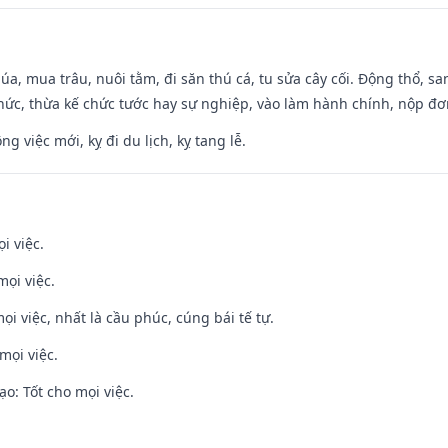
t lúa, mua trâu, nuôi tằm, đi săn thú cá, tu sửa cây cối. Động thổ
hức, thừa kế chức tước hay sự nghiệp, vào làm hành chính, nộp đơ
ng việc mới, kỵ đi du lịch, kỵ tang lễ.
i việc.
mọi việc.
ọi việc, nhất là cầu phúc, cúng bái tế tự.
mọi việc.
o: Tốt cho mọi việc.