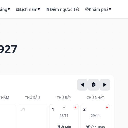
háng
📖
Lịch năm
🧧
Đếm ngược Tết
🧭
Khám phá
▼
▼
▼
927
 NĂM
THỨ SÁU
THỨ BẢY
CHỦ NHẬT
⭐
31
1
2
28/11
29/11
🐐
🐒
Ất Mùi
Bính Thân