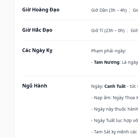
Giờ Hoàng Đạo
Giờ Dần (3h – 4h)
;
Gi
Giờ Hắc Đạo
Giờ Tí (23h – 0h)
;
Giờ
Các Ngày Kỵ
Phạm phải ngày:
-
Tam Nương
: Là ngà
Ngũ Hành
Ngày:
Canh Tuất
- tức 
- Nạp âm: Ngày Thoa X
- Ngày này thuộc hành
- Ngày Tuất lục hợp v
- Tam Sát kỵ mệnh các 