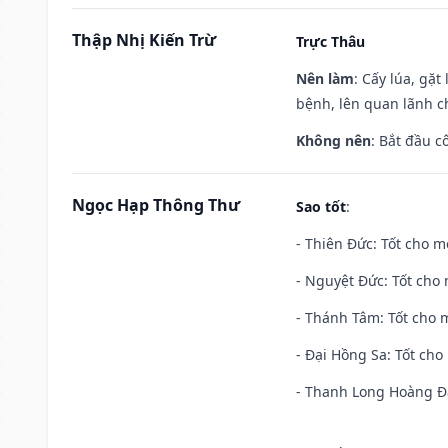
Thập Nhị Kiến Trừ
Trực Thâu
Nên làm
: Cấy lúa, gặ
bệnh, lên quan lãnh c
Không nên
: Bắt đầu cô
Ngọc Hạp Thông Thư
Sao tốt
:
- Thiên Đức: Tốt cho mọ
- Nguyệt Đức: Tốt cho 
- Thánh Tâm: Tốt cho m
- Đại Hồng Sa: Tốt cho 
- Thanh Long Hoàng Đạ