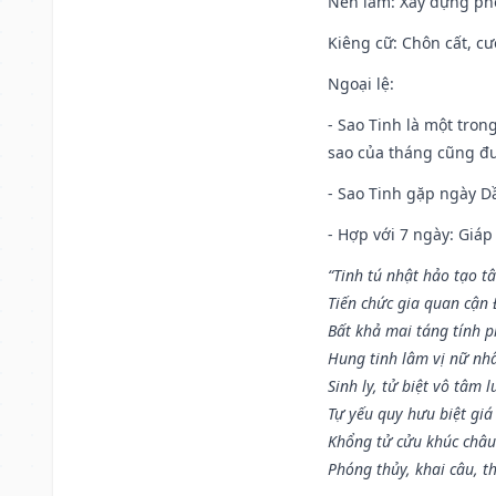
Nên làm
: Xây dựng ph
Kiêng cữ
: Chôn cất, c
Ngoại lệ
:
- Sao Tinh là một tron
sao của tháng cũng đ
- Sao Tinh gặp ngày Dầ
- Hợp với 7 ngày: Giá
“Tinh tú nhật hảo tạo t
Tiến chức gia quan cận
Bất khả mai táng tính p
Hung tinh lâm vị nữ nh
Sinh ly, tử biệt vô tâm l
Tự yếu quy hưu biệt giá
Khổng tử cửu khúc châu
Phóng thủy, khai câu, t