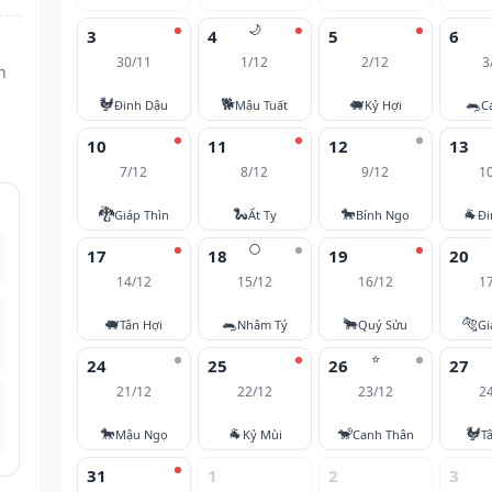
🌙
3
4
5
6
30/11
1/12
2/12
3
n
🐓
🐕
🐖
🐀
Đinh Dậu
Mậu Tuất
Kỷ Hợi
C
10
11
12
13
7/12
8/12
9/12
1
🐉
🐍
🐎
🐐
Giáp Thìn
Ất Tỵ
Bính Ngọ
Đi
🌕
17
18
19
20
14/12
15/12
16/12
1
🐖
🐀
🐂
🐅
Tân Hợi
Nhâm Tý
Quý Sửu
Gi
⭐
24
25
26
27
21/12
22/12
23/12
2
🐎
🐐
🐒
🐓
Mậu Ngọ
Kỷ Mùi
Canh Thân
T
31
1
2
3