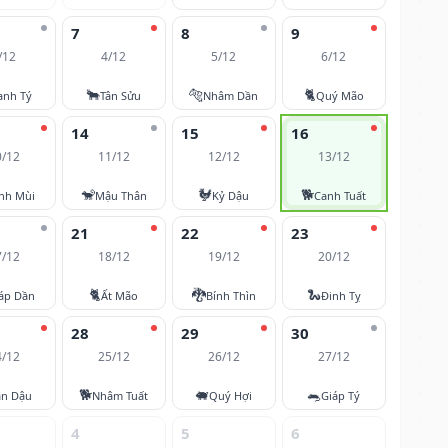
7
8
9
/12
4/12
5/12
6/12
🐂
🐅
🐈
anh Tý
Tân Sửu
Nhâm Dần
Quý Mão
14
15
16
0/12
11/12
12/12
13/12
🐒
🐓
🐕
nh Mùi
Mậu Thân
Kỷ Dậu
Canh Tuất
21
22
23
7/12
18/12
19/12
20/12
🐈
🐉
🐍
áp Dần
Ất Mão
Bính Thìn
Đinh Tỵ
28
29
30
4/12
25/12
26/12
27/12
🐕
🐖
🐀
ân Dậu
Nhâm Tuất
Quý Hợi
Giáp Tý
4
5
6