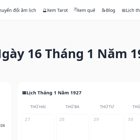
🃏
huyển đổi âm lịch
🔮
Xem Tarot
Xem quẻ
📝
Blog
📅
Lịch t
gày 16 Tháng 1 Năm 1
Lịch Tháng 1 Năm 1927
THỨ HAI
THỨ BA
THỨ TƯ
THỨ
27
28
29
30
926