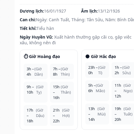
Dương lịch:
16/01/1927
Âm lịch:
13/12/1926
Can chi:
Ngày: Canh Tuất, Tháng: Tân Sửu, Năm: Bính Dầ
Tiết khí:
Tiểu hàn
Ngày Huyền Vũ:
Xuất hành thường gặp cãi cọ, gặp việc
xấu, không nên đi
⏱️ Giờ Hoàng đạo
🌑 Giờ Hắc đạo
23h –
(Giờ
1h –
(Giờ
3h –
(Giờ
7h –
(Giờ
0h
Tí)
2h
Sửu)
4h
Dần)
8h
Thìn)
5h –
(Giờ
11h
(Giờ
9h –
(Giờ
15h
(Giờ
6h
Mão)
–
Ngọ)
10h
Tỵ)
–
Thân)
12h
16h
13h
(Giờ
19h
(Giờ
17h
(Giờ
21h
(Giờ
–
Mùi)
–
Tuất)
–
Dậu)
–
Hợi)
14h
20h
18h
22h