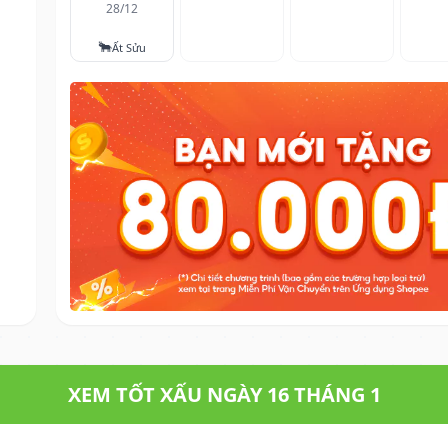
28/12
🐂
Ất Sửu
XEM TỐT XẤU NGÀY 16 THÁNG 1