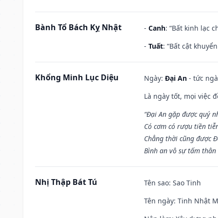
Bành Tổ Bách Kỵ Nhật
-
Canh
: “Bất kinh lạc
-
Tuất
: “Bất cật khuyể
Khổng Minh Lục Diệu
Ngày:
Đại An
- tức ngà
Là ngày tốt, mọi việc
“Đại An gặp được quý n
Có cơm có rượu tiền tiễ
Chẳng thời cũng được Đ
Bình an vô sự tấm thân
Nhị Thập Bát Tú
Tên sao
: Sao Tinh
Tên ngày
: Tinh Nhật M