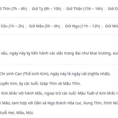
ờ Thìn (7h – 8h)
;
Giờ Tỵ (9h – 10h)
;
Giờ Thân (15h – 16h)
;
Giờ D
 Sửu (1h – 2h)
;
Giờ Mão (5h – 6h)
;
Giờ Ngọ (11h – 12h)
;
Giờ Mù
y xấu, ngày này kỵ tiến hành các việc trọng đại như khai trương, xuấ
Chi sinh Can (Thổ sinh Kim), ngày này là ngày cát (nghĩa nhật).
uyến Kim, kỵ các tuổi: Giáp Thìn và Mậu Thìn.
 Kim khắc với hành Mộc, ngoại trừ các tuổi: Mậu Tuất vì Kim khắc 
ới Mão, tam hợp với Dần và Ngọ thành Hỏa cục. Xung Thìn, hình Mùi
tuổi Hợi, Mão, Mùi.