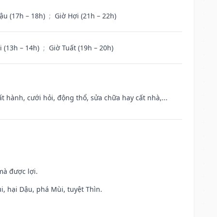
ậu (17h – 18h)
;
Giờ Hợi (21h – 22h)
i (13h – 14h)
;
Giờ Tuất (19h – 20h)
t hành, cưới hỏi, động thổ, sửa chữa hay cất nhà,...
mà được lợi.
, hại Dậu, phá Mùi, tuyệt Thìn.