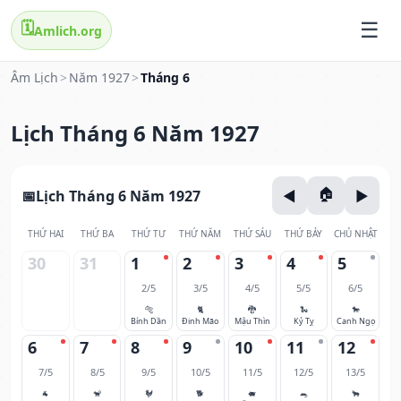
🗓️
Amlich.org
Âm Lịch
>
Năm 1927
>
Tháng 6
Lịch Tháng 6 Năm 1927
Lịch Tháng 6 Năm 1927
THỨ HAI
THỨ BA
THỨ TƯ
THỨ NĂM
THỨ SÁU
THỨ BẢY
CHỦ NHẬT
30
31
1
2
3
4
5
2/5
3/5
4/5
5/5
6/5
🐅
🐈
🐉
🐍
🐎
Bính Dần
Đinh Mão
Mậu Thìn
Kỷ Tỵ
Canh Ngọ
6
7
8
9
10
11
12
7/5
8/5
9/5
10/5
11/5
12/5
13/5
🐐
🐒
🐓
🐕
🐖
🐀
🐂