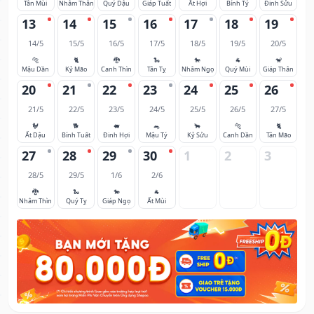
Tân Mùi
Nhâm Thân
Quý Dậu
Giáp Tuất
Ất Hợi
Bính Tý
Đinh Sửu
13
14
15
16
17
18
19
14/5
15/5
16/5
17/5
18/5
19/5
20/5
🐅
🐈
🐉
🐍
🐎
🐐
🐒
Mậu Dần
Kỷ Mão
Canh Thìn
Tân Tỵ
Nhâm Ngọ
Quý Mùi
Giáp Thân
20
21
22
23
24
25
26
21/5
22/5
23/5
24/5
25/5
26/5
27/5
🐓
🐕
🐖
🐀
🐂
🐅
🐈
Ất Dậu
Bính Tuất
Đinh Hợi
Mậu Tý
Kỷ Sửu
Canh Dần
Tân Mão
27
28
29
30
1
2
3
28/5
29/5
1/6
2/6
🐉
🐍
🐎
🐐
Nhâm Thìn
Quý Tỵ
Giáp Ngọ
Ất Mùi