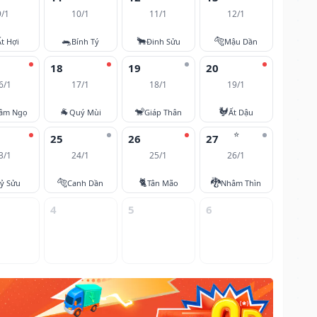
9/1
10/1
11/1
12/1
🐀
🐂
🐅
Ất Hợi
Bính Tý
Đinh Sửu
Mậu Dần
18
19
20
6/1
17/1
18/1
19/1
🐐
🐒
🐓
âm Ngọ
Quý Mùi
Giáp Thân
Ất Dậu
⭐
25
26
27
3/1
24/1
25/1
26/1
🐅
🐈
🐉
ỷ Sửu
Canh Dần
Tân Mão
Nhâm Thìn
4
5
6