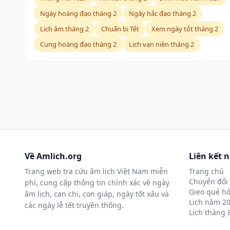
Ngày hoàng đạo tháng 2
Ngày hắc đạo tháng 2
Lịch âm tháng 2
Chuẩn bị Tết
Xem ngày tốt tháng 2
Cung hoàng đạo tháng 2
Lịch vạn niên tháng 2
Về Amlich.org
Liên kết 
Trang web tra cứu âm lịch Việt Nam miễn
Trang chủ
Chuyển đổi 
phí, cung cấp thông tin chính xác về ngày
Gieo quẻ hỏ
âm lịch, can chi, con giáp, ngày tốt xấu và
Lịch năm 2
các ngày lễ tết truyền thống.
Lịch tháng 