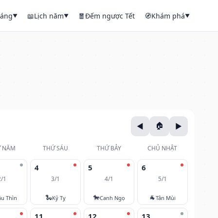
háng
📖
Lịch năm
🧧
Đếm ngược Tết
🧭
Khám phá
▼
▼
▼
 NĂM
THỨ SÁU
THỨ BẢY
CHỦ NHẬT
4
5
6
2/1
3/1
4/1
5/1
🐍
🐎
🐐
u Thìn
Kỷ Tỵ
Canh Ngọ
Tân Mùi
11
12
13