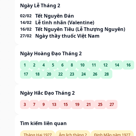
Ngày Lễ Tháng 2
Tết Nguyên Đán
02/02
Lễ tình nhân (Valentine)
14/02
Tết Nguyên Tiêu (Lễ Thượng Nguyên)
16/02
Ngày thầy thuốc Việt Nam
27/02
Ngày Hoàng Đạo Tháng 2
1
2
4
5
6
8
10
11
12
14
16
17
18
20
22
23
24
26
28
Ngày Hắc Đạo Tháng 2
3
7
9
13
15
19
21
25
27
Tìm kiếm liên quan
Tháng Hai 1927
Âm lịch tháng 2
Đinh Mão năm 1927