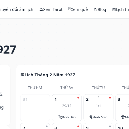
🃏
huyển đổi âm lịch
🔮
Xem Tarot
Xem quẻ
📝
Blog
📅
Lịch t
927
Lịch Tháng 2 Năm 1927
THỨ HAI
THỨ BA
THỨ TƯ
THỨ
ở.
⭐
31
1
2
3
29/12
1/1
ng
🐅
🐈
🐉
Bính Dần
Đinh Mão
Mậ
7
8
9
10