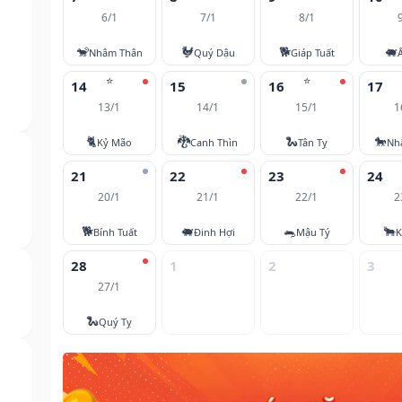
6/1
7/1
8/1
🐒
🐓
🐕
🐖
Nhâm Thân
Quý Dậu
Giáp Tuất
⭐
⭐
14
15
16
17
13/1
14/1
15/1
1
🐈
🐉
🐍
🐎
Kỷ Mão
Canh Thìn
Tân Tỵ
Nh
21
22
23
24
20/1
21/1
22/1
2
🐕
🐖
🐀
🐂
Bính Tuất
Đinh Hợi
Mậu Tý
K
28
1
2
3
27/1
🐍
Quý Tỵ