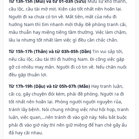
Từ 13h-15h (Mùi) và từ 01-03h (Sửu)
Mưu sự khó thành,
cầu lộc, cầu tài mờ mịt. Kiện cáo tốt nhất nên hoãn lại.
Người đi xa chưa có tin về. Mất tiền, mất của nếu đi
hướng Nam thì tìm nhanh mới thấy. Đề phòng tranh cãi,
mâu thuẫn hay miệng tiếng tầm thường. Việc làm chậm,
lâu la nhưng tốt nhất làm việc gì đều cần chắc chắn.
Từ 15h-17h (Thân) và từ 03h-05h (Dần)
Tin vui sắp tới,
nếu cầu lộc, cầu tài thì đi hướng Nam. Đi công việc gặp
gỡ có nhiều may mắn. Người đi có tin về. Nếu chăn nuôi
đều gặp thuận lợi.
Từ 17h-19h (Dậu) và từ 05h-07h (Mão)
Hay tranh luận,
cãi cọ, gây chuyện đói kém, phải đề phòng. Người ra đi
tốt nhất nên hoãn lại. Phòng người người nguyền rủa,
tránh lây bệnh. Nói chung những việc như hội họp, tranh
luận, việc quan,…nên tránh đi vào giờ này. Nếu bắt buộc
phải đi vào giờ này thì nên giữ miệng để hạn ché gây ẩu
đả hay cãi nhau.