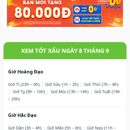
XEM TỐT XẤU NGÀY 8 THÁNG 9
Giờ Hoàng Đạo
Giờ Tí (23h – 0h)
;
Giờ Sửu (1h – 2h)
;
Giờ Thìn (7h – 8h)
;
Giờ Tỵ (9h – 10h)
;
Giờ Mùi (13h – 14h)
;
Giờ Tuất (19h
– 20h)
Giờ Hắc Đạo
Giờ Dần (3h – 4h)
;
Giờ Mão (5h – 6h)
;
Giờ Ngọ (11h –