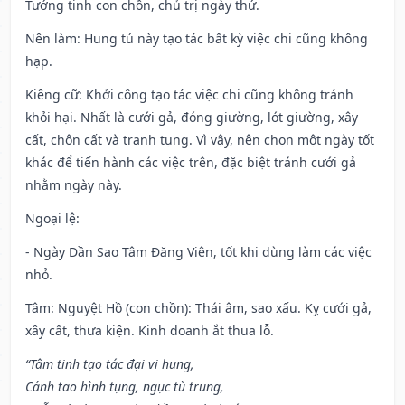
Tướng tinh con chồn, chủ trị ngày thứ.
Nên làm
: Hung tú này tạo tác bất kỳ việc chi cũng không
hạp.
Kiêng cữ
: Khởi công tạo tác việc chi cũng không tránh
khỏi hại. Nhất là cưới gả, đóng giường, lót giường, xây
cất, chôn cất và tranh tụng. Vì vậy, nên chọn một ngày tốt
khác để tiến hành các việc trên, đặc biệt tránh cưới gả
nhằm ngày này.
Ngoại lệ
:
- Ngày Dần Sao Tâm Đăng Viên, tốt khi dùng làm các việc
nhỏ.
Tâm: Nguyệt Hồ (con chồn): Thái âm, sao xấu. Kỵ cưới gả,
xây cất, thưa kiện. Kinh doanh ắt thua lỗ.
“Tâm tinh tạo tác đại vi hung,
Cánh tao hình tụng, ngục tù trung,