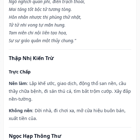
Ngỗ nghịch quan phi, điền trạch thoái,
Mai táng tốt bộc tử tương tòng.
Hôn nhân nhược thị phùng thử nhật,
Tử tử nhi vong tự mãn hung.
Tam niên chi nội liên tạo họa,
Sự sự giáo quân một thủy chung.”
Thập Nhị Kiến Trừ
Trực Chấp
Nên làm
: Lập khế ước, giao dịch, động thổ san nền, cầu
thầy chữa bệnh, đi săn thú cá, tìm bắt trộm cướp. Xây đắp
nền-tường.
Không nên
: Dời nhà, đi chơi xa, mở cửa hiệu buôn bán,
xuất tiền của.
Ngọc Hạp Thông Thư