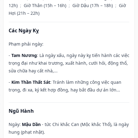
12h)
;
Giờ Thân (15h – 16h)
;
Giờ Dậu (17h – 18h)
;
Giờ
Hợi (21h – 22h)
Các Ngày Kỵ
Phạm phải ngày:
-
Tam Nương
: Là ngày xấu, ngày này kỵ tiến hành các việc
trọng đại như khai trương, xuất hành, cưới hỏi, động thổ,
sửa chữa hay cất nhà,...
-
Kim Thần Thất Sát
: Tránh làm những công việc quan
trọng, đi xa, ký kết hợp đồng, hay bắt đầu dự án lớn...
Ngũ Hành
Ngày:
Mậu Dần
- tức Chi khắc Can (Mộc khắc Thổ), là ngày
hung (phạt nhật).