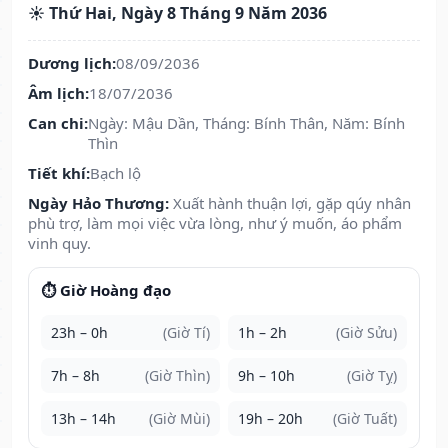
☀️ Thứ Hai, Ngày 8 Tháng 9 Năm 2036
Dương lịch:
08/09/2036
Âm lịch:
18/07/2036
Can chi:
Ngày: Mậu Dần, Tháng: Bính Thân, Năm: Bính
Thìn
Tiết khí:
Bạch lộ
Ngày Hảo Thương:
Xuất hành thuận lợi, gặp qúy nhân
phù trợ, làm mọi việc vừa lòng, như ý muốn, áo phẩm
vinh quy.
⏱️ Giờ Hoàng đạo
23h – 0h
(Giờ Tí)
1h – 2h
(Giờ Sửu)
7h – 8h
(Giờ Thìn)
9h – 10h
(Giờ Tỵ)
13h – 14h
(Giờ Mùi)
19h – 20h
(Giờ Tuất)