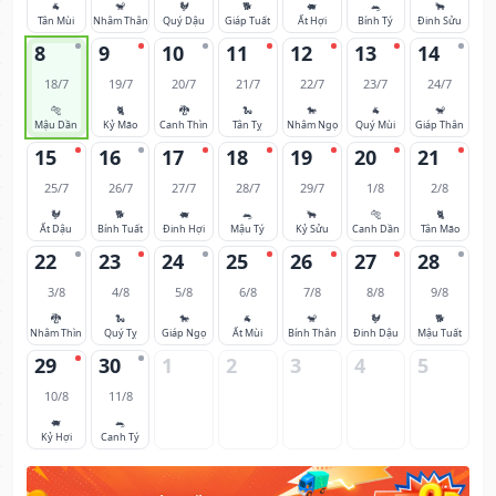
🐐
🐒
🐓
🐕
🐖
🐀
🐂
Tân Mùi
Nhâm Thân
Quý Dậu
Giáp Tuất
Ất Hợi
Bính Tý
Đinh Sửu
8
9
10
11
12
13
14
18/7
19/7
20/7
21/7
22/7
23/7
24/7
🐅
🐈
🐉
🐍
🐎
🐐
🐒
Mậu Dần
Kỷ Mão
Canh Thìn
Tân Tỵ
Nhâm Ngọ
Quý Mùi
Giáp Thân
15
16
17
18
19
20
21
25/7
26/7
27/7
28/7
29/7
1/8
2/8
🐓
🐕
🐖
🐀
🐂
🐅
🐈
Ất Dậu
Bính Tuất
Đinh Hợi
Mậu Tý
Kỷ Sửu
Canh Dần
Tân Mão
22
23
24
25
26
27
28
3/8
4/8
5/8
6/8
7/8
8/8
9/8
🐉
🐍
🐎
🐐
🐒
🐓
🐕
Nhâm Thìn
Quý Tỵ
Giáp Ngọ
Ất Mùi
Bính Thân
Đinh Dậu
Mậu Tuất
29
30
1
2
3
4
5
10/8
11/8
🐖
🐀
Kỷ Hợi
Canh Tý