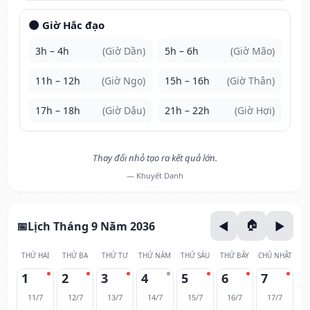
🌑 Giờ Hắc đạo
3h – 4h
(Giờ Dần)
5h – 6h
(Giờ Mão)
11h – 12h
(Giờ Ngọ)
15h – 16h
(Giờ Thân)
17h – 18h
(Giờ Dậu)
21h – 22h
(Giờ Hợi)
Thay đổi nhỏ tạo ra kết quả lớn.
— Khuyết Danh
Lịch Tháng 9 Năm 2036
THỨ HAI
THỨ BA
THỨ TƯ
THỨ NĂM
THỨ SÁU
THỨ BẢY
CHỦ NHẬT
1
2
3
4
5
6
7
11/7
12/7
13/7
14/7
15/7
16/7
17/7