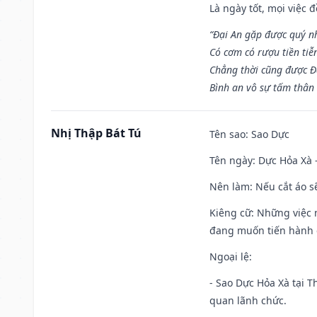
Là ngày tốt, mọi việc
“Đại An gặp được quý n
Có cơm có rượu tiền tiễ
Chẳng thời cũng được Đ
Bình an vô sự tấm thân
Nhị Thập Bát Tú
Tên sao
: Sao Dực
Tên ngày
: Dực Hỏa Xà 
Nên làm
: Nếu cắt áo s
Kiêng cữ
: Những việc 
đang muốn tiến hành c
Ngoại lệ
:
- Sao Dực Hỏa Xà tại Th
quan lãnh chức.