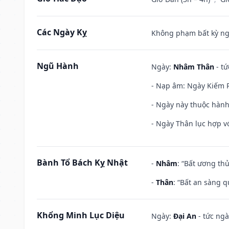
Các Ngày Kỵ
Không phạm bất kỳ ngày
Ngũ Hành
Ngày:
Nhâm Thân
- tứ
- Nạp âm: Ngày Kiếm P
- Ngày này thuộc hành
- Ngày Thân lục hợp vớ
Bành Tổ Bách Kỵ Nhật
-
Nhâm
: “Bất ương th
-
Thân
: “Bất an sàng 
Khổng Minh Lục Diệu
Ngày:
Đại An
- tức ngà