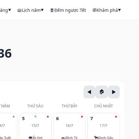
háng
📖
Lịch năm
🧧
Đếm ngược Tết
🧭
Khám phá
▼
▼
▼
36
 NĂM
THỨ SÁU
THỨ BẢY
CHỦ NHẬT
⭐
5
6
7
4/7
15/7
16/7
17/7
🐖
🐀
🐂
áp Tuất
Ất Hợi
Bính Tý
Đinh Sửu