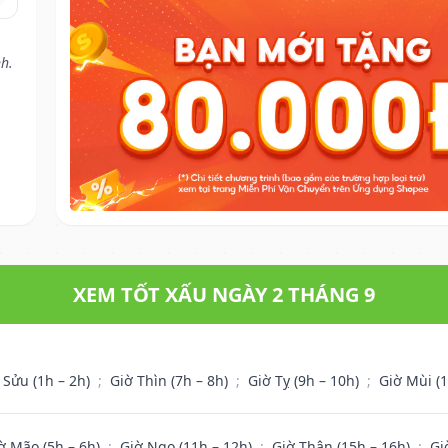
h.
XEM TỐT XẤU NGÀY 2 THÁNG 9
 Sửu (1h – 2h)
;
Giờ Thìn (7h – 8h)
;
Giờ Tỵ (9h – 10h)
;
Giờ Mùi (
ờ Mão (5h – 6h)
;
Giờ Ngọ (11h – 12h)
;
Giờ Thân (15h – 16h)
;
Gi