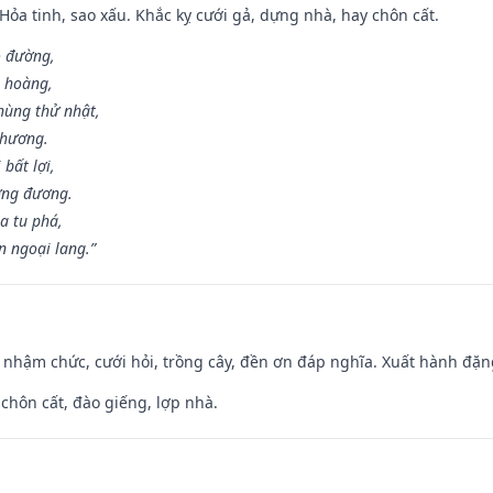
 Hỏa tinh, sao xấu. Khắc kỵ cưới gả, dựng nhà, hay chôn cất.
o đường,
n hoàng,
hùng thử nhật,
 hương.
bất lợi,
ơng đương.
a tu phá,
n ngoại lang.”
 nhậm chức, cưới hỏi, trồng cây, đền ơn đáp nghĩa. Xuất hành đặng 
 chôn cất, đào giếng, lợp nhà.