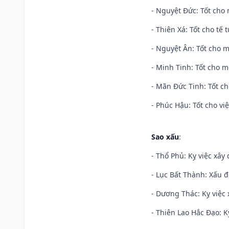
- Nguyệt Đức: Tốt cho 
- Thiên Xá: Tốt cho tế 
- Nguyệt Ân: Tốt cho m
- Minh Tinh: Tốt cho m
- Mãn Đức Tinh: Tốt ch
- Phúc Hậu: Tốt cho việ
Sao xấu
:
- Thổ Phủ: Kỵ việc xây
- Lục Bất Thành: Xấu đ
- Dương Thác: Kỵ việc x
- Thiên Lao Hắc Đạo: K