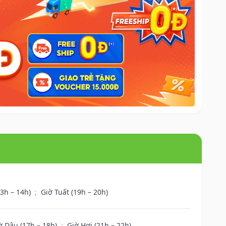
13h – 14h)
;
Giờ Tuất (19h – 20h)
ờ Dậu (17h – 18h)
;
Giờ Hợi (21h – 22h)