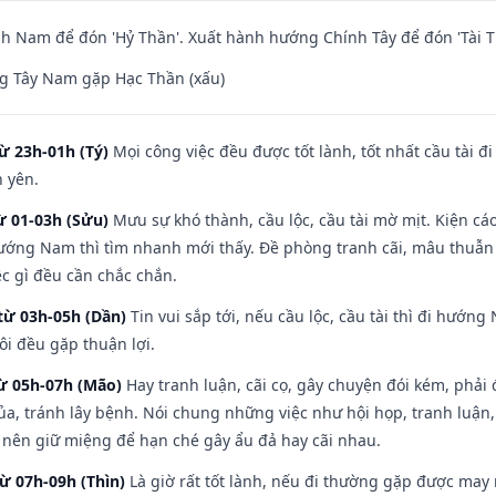
 Nam để đón 'Hỷ Thần'. Xuất hành hướng Chính Tây để đón 'Tài T
g Tây Nam gặp Hạc Thần (xấu)
ừ 23h-01h (Tý)
Mọi công việc đều được tốt lành, tốt nhất cầu tài
h yên.
ừ 01-03h (Sửu)
Mưu sự khó thành, cầu lộc, cầu tài mờ mịt. Kiện cáo
hướng Nam thì tìm nhanh mới thấy. Đề phòng tranh cãi, mâu thuẫn
ệc gì đều cần chắc chắn.
từ 03h-05h (Dần)
Tin vui sắp tới, nếu cầu lộc, cầu tài thì đi hướ
ôi đều gặp thuận lợi.
từ 05h-07h (Mão)
Hay tranh luận, cãi cọ, gây chuyện đói kém, phải
a, tránh lây bệnh. Nói chung những việc như hội họp, tranh luận,
ì nên giữ miệng để hạn ché gây ẩu đả hay cãi nhau.
từ 07h-09h (Thìn)
Là giờ rất tốt lành, nếu đi thường gặp được may