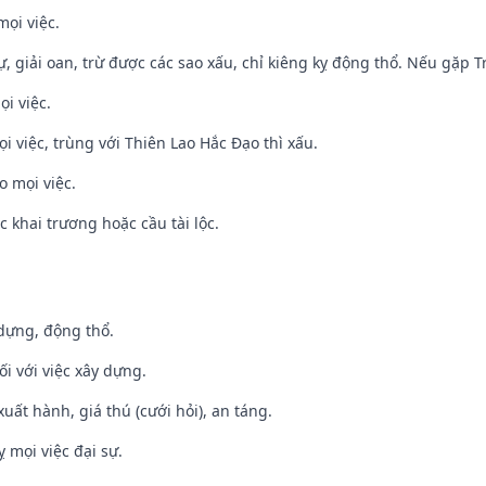
mọi việc.
tự, giải oan, trừ được các sao xấu, chỉ kiêng kỵ động thổ. Nếu gặp Tr
ọi việc.
ọi việc, trùng với Thiên Lao Hắc Đạo thì xấu.
o mọi việc.
c khai trương hoặc cầu tài lộc.
 dựng, động thổ.
ối với việc xây dựng.
uất hành, giá thú (cưới hỏi), an táng.
ỵ mọi việc đại sự.