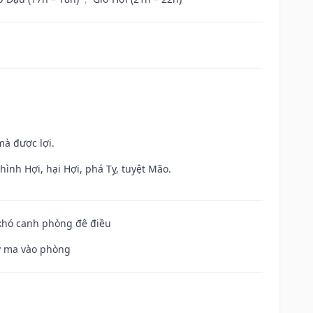
mà được lợi.
ình Hợi, hại Hợi, phá Tỵ, tuyệt Mão.
 khó canh phòng đê điều
uỷ ma vào phòng