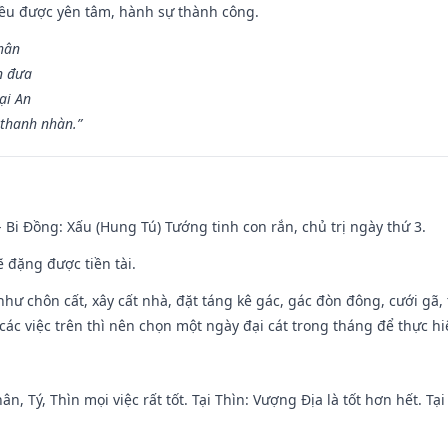
 đều được yên tâm, hành sự thành công.
hân
n đưa
ại An
 thanh nhàn.”
- Bi Đồng: Xấu (Hung Tú) Tướng tinh con rắn, chủ trị ngày thứ 3.
ẽ đặng được tiền tài.
như chôn cất, xây cất nhà, đặt táng kê gác, gác đòn đông, cưới gã, t
ác việc trên thì nên chọn một ngày đại cát trong tháng để thực hi
ân, Tý, Thìn mọi việc rất tốt. Tại Thìn: Vượng Địa là tốt hơn hết. T