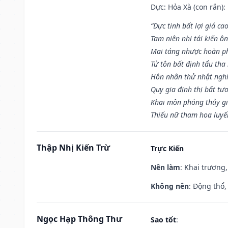
Dực: Hỏa Xà (con rắn):
“Dực tinh bất lợi giá ca
Tam niên nhị tái kiến ô
Mai táng nhược hoàn p
Tử tôn bất định tẩu tha
Hôn nhân thử nhật nghi 
Quy gia định thị bất tư
Khai môn phóng thủy gi
Thiếu nữ tham hoa luyế
Thập Nhị Kiến Trừ
Trực Kiến
Nên làm
: Khai trương,
Không nên
: Động thổ,
Ngọc Hạp Thông Thư
Sao tốt
: