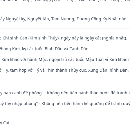
 Nguyệt kỵ, Nguyệt tận, Tam Nương, Dương Công Kỵ Nhật nào.
c Chi sinh Can (Kim sinh Thủy), ngày này là ngày cát (nghĩa nhật).
hong Kim, kỵ các tuổi: Bính Dần và Canh Dần.
 Kim khắc với hành Mộc, ngoại trừ các tuổi: Mậu Tuất vì Kim khắc 
i Tỵ, tam hợp với Tý và Thìn thành Thủy cục. Xung Dần, hình Dần, h
ủy nan canh đê phòng” - Không nên tiến hành tháo nước để tránh
quỷ túy nhập phòng” - Không nên tiến hành kê giường để tránh q
y Cát.