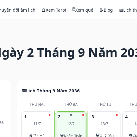
🃏
huyển đổi âm lịch
🔮
Xem Tarot
Xem quẻ
📝
Blog
📅
Lịch t
gày 2 Tháng 9 Năm 20
Lịch Tháng 9 Năm 2036
THỨ HAI
THỨ BA
THỨ TƯ
THỨ
⭐
1
2
3
4
36
11/7
12/7
13/7
1
🐐
🐒
🐓
🐕
Tân Mùi
Nhâm Thân
Quý Dậu
Gi