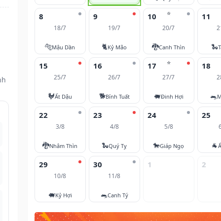
⭐
8
9
10
11
18/7
19/7
20/7
2
h
🐅
🐈
🐉
🐍
Mậu Dần
Kỷ Mão
Canh Thìn
T
⭐
15
16
17
18
25/7
26/7
27/7
2
nh
🐓
🐕
🐖
🐀
Ất Dậu
Bính Tuất
Đinh Hợi
M
22
23
24
25
3/8
4/8
5/8
🐉
🐍
🐎
🐐
Nhâm Thìn
Quý Tỵ
Giáp Ngọ
Ấ
29
30
1
2
10/8
11/8
🐖
🐀
Kỷ Hợi
Canh Tý