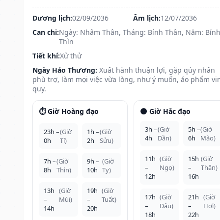
Dương lịch:
02/09/2036
Âm lịch:
12/07/2036
Can chi:
Ngày: Nhâm Thân, Tháng: Bính Thân, Năm: Bín
Thìn
Tiết khí:
Xử thử
Ngày Hảo Thương:
Xuất hành thuận lợi, gặp qúy nhân
phù trợ, làm mọi việc vừa lòng, như ý muốn, áo phẩm vi
quy.
⏱️ Giờ Hoàng đạo
🌑 Giờ Hắc đạo
3h –
(Giờ
5h –
(Giờ
23h –
(Giờ
1h –
(Giờ
4h
Dần)
6h
Mão)
0h
Tí)
2h
Sửu)
11h
(Giờ
15h
(Giờ
7h –
(Giờ
9h –
(Giờ
–
Ngọ)
–
Thân)
8h
Thìn)
10h
Tỵ)
12h
16h
13h
(Giờ
19h
(Giờ
17h
(Giờ
21h
(Giờ
–
Mùi)
–
Tuất)
–
Dậu)
–
Hợi)
14h
20h
18h
22h