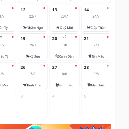
12
13
14
1/7
22/7
23/7
24/7
🐎
🐐
🐒
ân Tỵ
Nhâm Ngọ
Quý Mùi
Giáp Thân
⭐
🌙
19
20
21
8/7
29/7
1/8
2/8
🐂
🐅
🐈
ậu Tý
Kỷ Sửu
Canh Dần
Tân Mão
26
27
28
6/8
7/8
8/8
9/8
🐒
🐓
🐕
t Mùi
Bính Thân
Đinh Dậu
Mậu Tuất
3
4
5