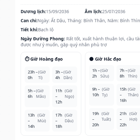
Dương lịch:
15/09/2036
Âm lịch:
25/07/2036
Can chi:
Ngày: Ất Dậu, Tháng: Bính Thân, Năm: Bính Thì
Tiết khí:
Bạch lộ
Ngày Đường Phong:
Rất tốt, xuất hành thuận lợi, cầu tà
được như ý muốn, gặp quý nhân phù trợ
⏱️ Giờ Hoàng đạo
🌑 Giờ Hắc đạo
1h –
(Giờ
7h –
(Giờ
23h –
(Giờ
3h –
(Giờ
2h
Sửu)
8h
Thìn)
0h
Tí)
4h
Dần)
9h –
(Giờ
15h
(Giờ
5h –
(Giờ
11h
(Giờ
10h
Tỵ)
–
Thân)
6h
Mão)
–
Ngọ)
16h
12h
19h
(Giờ
21h
(Giờ
13h
(Giờ
17h
(Giờ
–
Tuất)
–
Hợi)
–
Mùi)
–
Dậu)
20h
22h
14h
18h