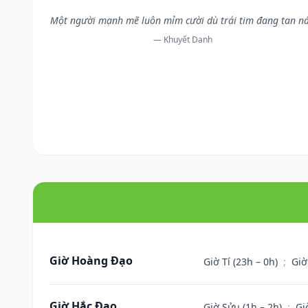
Một người mạnh mẽ luôn mỉm cười dù trái tim đang tan ná
— Khuyết Danh
Giờ Hoàng Đạo
Giờ Tí (23h – 0h)
;
Giờ
Giờ Hắc Đạo
Giờ Sửu (1h – 2h)
;
Gi