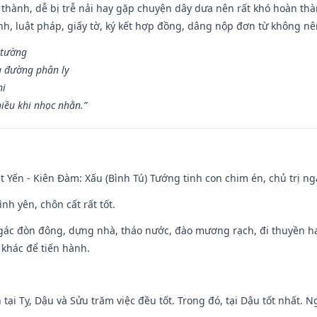
 thành, dễ bị trễ nải hay gặp chuyện dây dưa nên rất khó hoàn th
ính, luật pháp, giấy tờ, ký kết hợp đồng, dâng nộp đơn từ không nên
 tường
a đường phân ly
hi
iều khi nhọc nhằn.”
 Yến - Kiên Đàm: Xấu (Bình Tú) Tướng tinh con chim én, chủ trị ng
ình yên, chôn cất rất tốt.
gác đòn đông, dựng nhà, tháo nước, đào mương rạch, đi thuyền hay
 khác để tiến hành.
tại Tỵ, Dậu và Sửu trăm việc đều tốt. Trong đó, tại Dậu tốt nhất.