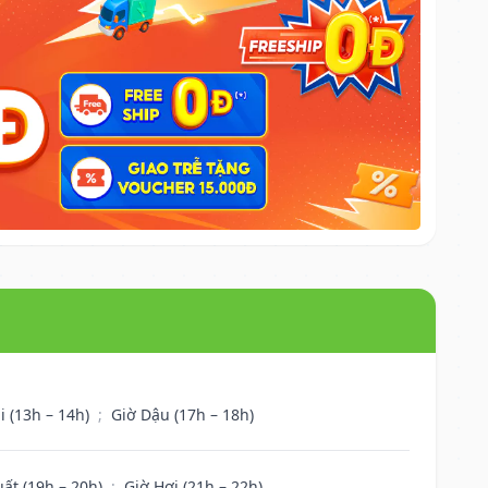
i (13h – 14h)
;
Giờ Dậu (17h – 18h)
uất (19h – 20h)
;
Giờ Hợi (21h – 22h)