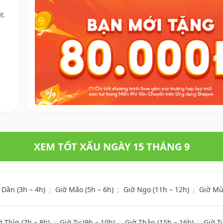
t.
XEM TỐT XẤU NGÀY 15 THÁNG 9
 Dần (3h – 4h)
;
Giờ Mão (5h – 6h)
;
Giờ Ngọ (11h – 12h)
;
Giờ Mù
ờ Thìn (7h – 8h)
;
Giờ Tỵ (9h – 10h)
;
Giờ Thân (15h – 16h)
;
Giờ T