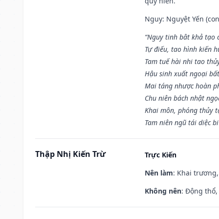
quý hiển.
Nguy: Nguyệt Yến (con 
“Nguy tinh bât khả tạo
Tự điếu, tao hình kiến 
Tam tuế hài nhi tao thủ
Hậu sinh xuất ngoại bấ
Mai táng nhược hoàn p
Chu niên bách nhật ngọ
Khai môn, phóng thủy t
Tam niên ngũ tái diệc b
Thập Nhị Kiến Trừ
Trực Kiến
Nên làm
: Khai trương,
Không nên
: Động thổ,