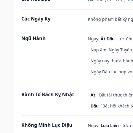
Các Ngày Kỵ
Không phạm bất kỳ ngày
Ngũ Hành
Ngày:
Ất Dậu
- tức Chi
- Nạp âm: Ngày Tuyền 
- Ngày này thuộc hành
- Ngày Dậu lục hợp với
Bành Tổ Bách Kỵ Nhật
-
Ất
: “Bất tải thực th
-
Dậu
: “Bất hội khách
Khổng Minh Lục Diệu
Ngày:
Lưu Liên
- tức 