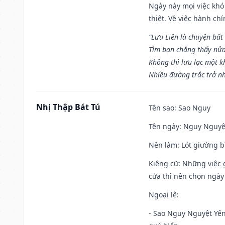
Ngày này mọi việc khó
thiệt. Về việc hành ch
“Lưu Liên là chuyện bất
Tìm bạn chẳng thấy nử
Không thì lưu lạc một k
Nhiều đường trắc trở nh
Nhị Thập Bát Tú
Tên sao
: Sao Nguy
Tên ngày
: Nguy Nguyệt
Nên làm
: Lót giường b
Kiêng cữ
: Những việc 
cửa thì nên chọn ngày
Ngoại lệ
:
- Sao Nguy Nguyệt Yến 