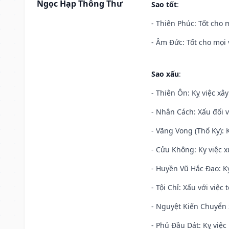
Ngọc Hạp Thông Thư
Sao tốt
:
- Thiên Phúc: Tốt cho m
- Âm Đức: Tốt cho mọi 
Sao xấu
:
- Thiên Ôn: Kỵ việc xâ
- Nhân Cách: Xấu đối vớ
- Vãng Vong (Thổ Kỵ): K
- Cửu Không: Kỵ việc x
- Huyền Vũ Hắc Đạo: Kỵ
- Tội Chỉ: Xấu với việc 
- Nguyệt Kiến Chuyển S
- Phủ Đầu Dát: Kỵ việc 