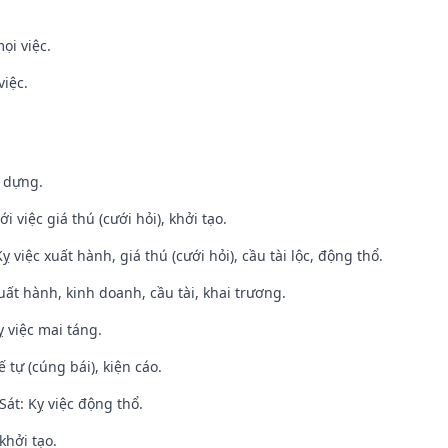
ọi việc.
việc.
y dựng.
i việc giá thú (cưới hỏi), khởi tạo.
ỵ việc xuất hành, giá thú (cưới hỏi), cầu tài lộc, động thổ.
uất hành, kinh doanh, cầu tài, khai trương.
 việc mai táng.
tế tự (cúng bái), kiện cáo.
át: Kỵ việc động thổ.
khởi tạo.