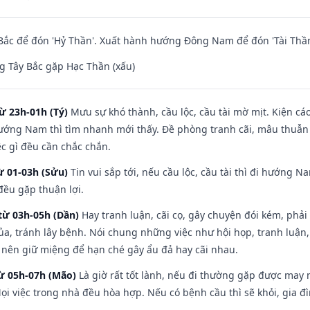
ắc để đón 'Hỷ Thần'. Xuất hành hướng Đông Nam để đón 'Tài Thần
 Tây Bắc gặp Hạc Thần (xấu)
ừ 23h-01h (Tý)
Mưu sự khó thành, cầu lộc, cầu tài mờ mịt. Kiện cáo
hướng Nam thì tìm nhanh mới thấy. Đề phòng tranh cãi, mâu thuẫn
ệc gì đều cần chắc chắn.
ừ 01-03h (Sửu)
Tin vui sắp tới, nếu cầu lộc, cầu tài thì đi hướng 
đều gặp thuận lợi.
từ 03h-05h (Dần)
Hay tranh luận, cãi cọ, gây chuyện đói kém, phải
a, tránh lây bệnh. Nói chung những việc như hội họp, tranh luận,
ì nên giữ miệng để hạn ché gây ẩu đả hay cãi nhau.
từ 05h-07h (Mão)
Là giờ rất tốt lành, nếu đi thường gặp được may 
ọi việc trong nhà đều hòa hợp. Nếu có bệnh cầu thì sẽ khỏi, gia 