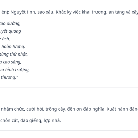
én): Nguyệt tinh, sao xấu. Khắc kỵ việc khai trương, an táng và xâ
 cao đường,
huyết quang
y ách,
t hoàn lương.
hùng thử nhật,
a cao sàng,
ạo hình trượng,
i thương.”
 nhậm chức, cưới hỏi, trồng cây, đền ơn đáp nghĩa. Xuất hành đặng 
 chôn cất, đào giếng, lợp nhà.