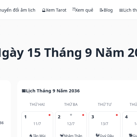
🃏
huyển đổi âm lịch
🔮
Xem Tarot
Xem quẻ
📝
Blog
📅
Lịch t
gày 15 Tháng 9 Năm 2
Lịch Tháng 9 Năm 2036
THỨ HAI
THỨ BA
THỨ TƯ
THỨ
⭐
1
2
3
4
36
11/7
12/7
13/7
1
🐐
🐒
🐓
🐕
Tân Mùi
Nhâm Thân
Quý Dậu
Gi