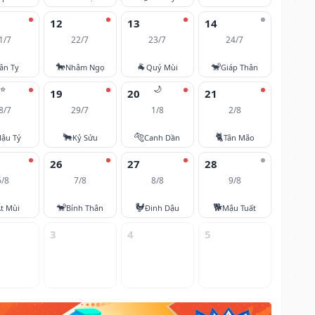
12
13
14
1/7
22/7
23/7
24/7
🐎
🐐
🐒
ân Tỵ
Nhâm Ngọ
Quý Mùi
Giáp Thân
⭐
🌙
19
20
21
8/7
29/7
1/8
2/8
🐂
🐅
🐈
ậu Tý
Kỷ Sửu
Canh Dần
Tân Mão
26
27
28
6/8
7/8
8/8
9/8
🐒
🐓
🐕
t Mùi
Bính Thân
Đinh Dậu
Mậu Tuất
3
4
5