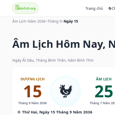
🗓️
Trang chủ
🔄
C
Amlich.org
Âm Lịch
>
Năm 2036
>
Tháng 9
>
Ngày 15
Âm Lịch Hôm Nay, N
Ngày Ất Dậu, Tháng Bính Thân, Năm Bính Thìn
DƯƠNG LỊCH
ÂM LỊCH
15
25
🐓
Tháng 9 Năm 2036
Tháng 7 Năm 20
☀️ Thứ Hai, Ngày 15 Tháng 9 Năm 2036