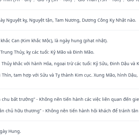
 Nguyệt kỵ, Nguyệt tận, Tam Nương, Dương Công Kỵ Nhật nào.
 khắc Can (Kim khắc Mộc), là ngày hung (phạt nhật).
Trung Thủy, kỵ các tuổi: Kỷ Mão và Đinh Mão.
 Thủy khắc với hành Hỏa, ngoại trừ các tuổi: Kỷ Sửu, Đinh Dậu và
 Thìn, tam hợp với Sửu và Tỵ thành Kim cục. Xung Mão, hình Dậu, h
iên chu bất trưởng” - Không nên tiến hành các việc liên quan đến g
 tân chủ hữu thương” - Không nên tiến hành hội khách để tránh tân
ngày Hung.