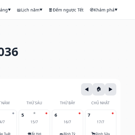
háng
📖
Lịch năm
🧧
Đếm ngược Tết
🧭
Khám phá
▼
▼
▼
036
 NĂM
THỨ SÁU
THỨ BẢY
CHỦ NHẬT
⭐
5
6
7
4/7
15/7
16/7
17/7
🐖
🐀
🐂
áp Tuất
Ất Hợi
Bính Tý
Đinh Sửu