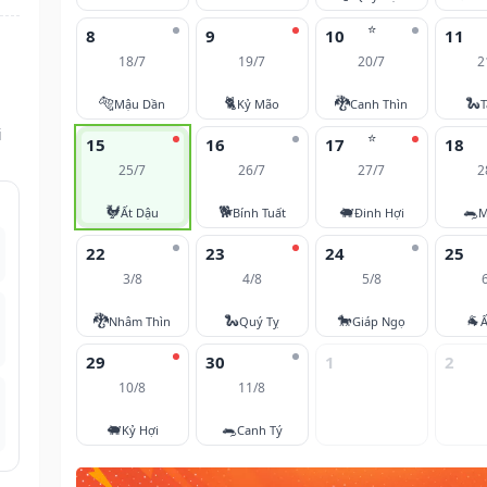
⭐
8
9
10
11
18/7
19/7
20/7
2
n
🐅
🐈
🐉
🐍
Mậu Dần
Kỷ Mão
Canh Thìn
T
i
⭐
15
16
17
18
25/7
26/7
27/7
2
🐓
🐕
🐖
🐀
Ất Dậu
Bính Tuất
Đinh Hợi
M
22
23
24
25
3/8
4/8
5/8
🐉
🐍
🐎
🐐
Nhâm Thìn
Quý Tỵ
Giáp Ngọ
Ấ
29
30
1
2
10/8
11/8
🐖
🐀
Kỷ Hợi
Canh Tý