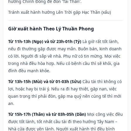
hướng Chính Đông để đón 'Tài Thần'.
Tránh xuất hành hướng Lên Trời gặp Hạc Thần (xấu)
Giờ xuất hành Theo Lý Thuần Phong
Từ 11h-13h (Ngọ) và từ 23h-01h (Tý)
Là giờ rất tốt lành,
nếu đi thường gặp được may mắn. Buôn bán, kinh doanh
có lời. Người đi sắp về nhà. Phụ nữ có tin mừng. Mọi việc
trong nhà đều hòa hợp. Nếu có bệnh cầu thì sẽ khỏi, gia
đình đều mạnh khỏe.
Từ 13h-15h (Mùi) và từ 01-03h (Sửu)
Cầu tài thì không có
lợi, hoặc hay bị trái ý. Nếu ra đi hay thiệt, gặp nạn, việc
quan trọng thì phải đòn, gặp ma quỷ nên cúng tế thì mới
an.
Từ 15h-17h (Thân) và từ 03h-05h (Dần)
Mọi công việc đều
được tốt lành, tốt nhất cầu tài đi theo hướng Tây Nam –
Nhà cửa được yên lành. Người xuất hành thì đều bình