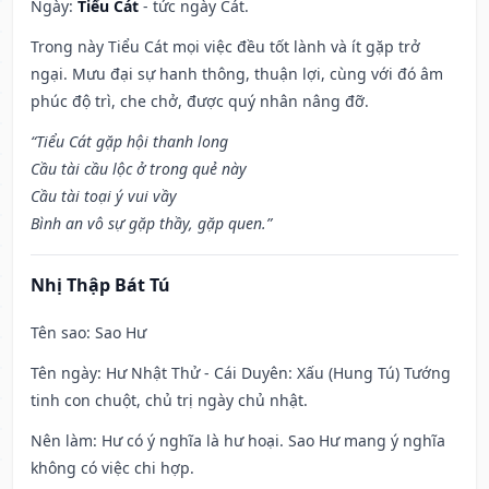
Ngày:
Tiểu Cát
- tức ngày Cát.
Trong này Tiểu Cát mọi việc đều tốt lành và ít gặp trở
ngại. Mưu đại sự hanh thông, thuận lợi, cùng với đó âm
phúc độ trì, che chở, được quý nhân nâng đỡ.
“Tiểu Cát gặp hội thanh long
Cầu tài cầu lộc ở trong quẻ này
Cầu tài toại ý vui vầy
Bình an vô sự gặp thầy, gặp quen.”
Nhị Thập Bát Tú
Tên sao
: Sao Hư
Tên ngày
: Hư Nhật Thử - Cái Duyên: Xấu (Hung Tú) Tướng
tinh con chuột, chủ trị ngày chủ nhật.
Nên làm
: Hư có ý nghĩa là hư hoại. Sao Hư mang ý nghĩa
không có việc chi hợp.