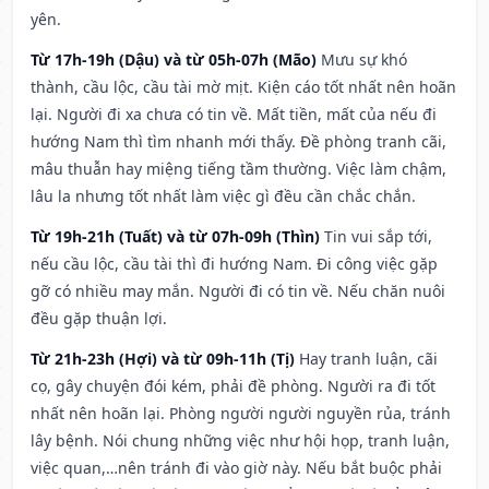
yên.
Từ 17h-19h (Dậu) và từ 05h-07h (Mão)
Mưu sự khó
thành, cầu lộc, cầu tài mờ mịt. Kiện cáo tốt nhất nên hoãn
lại. Người đi xa chưa có tin về. Mất tiền, mất của nếu đi
hướng Nam thì tìm nhanh mới thấy. Đề phòng tranh cãi,
mâu thuẫn hay miệng tiếng tầm thường. Việc làm chậm,
lâu la nhưng tốt nhất làm việc gì đều cần chắc chắn.
Từ 19h-21h (Tuất) và từ 07h-09h (Thìn)
Tin vui sắp tới,
nếu cầu lộc, cầu tài thì đi hướng Nam. Đi công việc gặp
gỡ có nhiều may mắn. Người đi có tin về. Nếu chăn nuôi
đều gặp thuận lợi.
Từ 21h-23h (Hợi) và từ 09h-11h (Tị)
Hay tranh luận, cãi
cọ, gây chuyện đói kém, phải đề phòng. Người ra đi tốt
nhất nên hoãn lại. Phòng người người nguyền rủa, tránh
lây bệnh. Nói chung những việc như hội họp, tranh luận,
việc quan,…nên tránh đi vào giờ này. Nếu bắt buộc phải