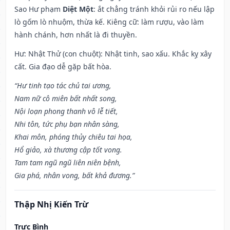
Sao Hư phạm
Diệt Một
: ắt chẳng tránh khỏi rủi ro nếu lập
lò gốm lò nhuộm, thừa kế. Kiêng cữ: làm rượu, vào làm
hành chánh, hơn nhất là đi thuyền.
Hư: Nhật Thử (con chuột): Nhật tinh, sao xấu. Khắc kỵ xây
cất. Gia đạo dễ gặp bất hòa.
“Hư tinh tạo tác chủ tai ương,
Nam nữ cô miên bất nhất song,
Nội loạn phong thanh vô lễ tiết,
Nhi tôn, tức phụ bạn nhân sàng,
Khai môn, phóng thủy chiêu tai họa,
Hổ giảo, xà thương cập tốt vong.
Tam tam ngũ ngũ liên niên bệnh,
Gia phá, nhân vong, bất khả đương.”
Thập Nhị Kiến Trừ
Trực Bình