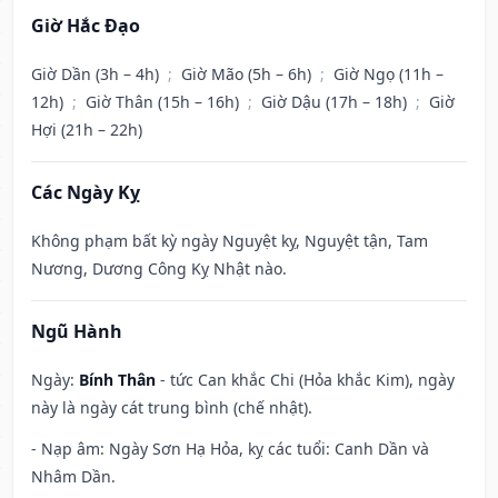
Giờ Hắc Đạo
Giờ Dần (3h – 4h)
;
Giờ Mão (5h – 6h)
;
Giờ Ngọ (11h –
12h)
;
Giờ Thân (15h – 16h)
;
Giờ Dậu (17h – 18h)
;
Giờ
Hợi (21h – 22h)
Các Ngày Kỵ
Không phạm bất kỳ ngày Nguyệt kỵ, Nguyệt tận, Tam
Nương, Dương Công Kỵ Nhật nào.
Ngũ Hành
Ngày:
Bính Thân
- tức Can khắc Chi (Hỏa khắc Kim), ngày
này là ngày cát trung bình (chế nhật).
- Nạp âm: Ngày Sơn Hạ Hỏa, kỵ các tuổi: Canh Dần và
Nhâm Dần.