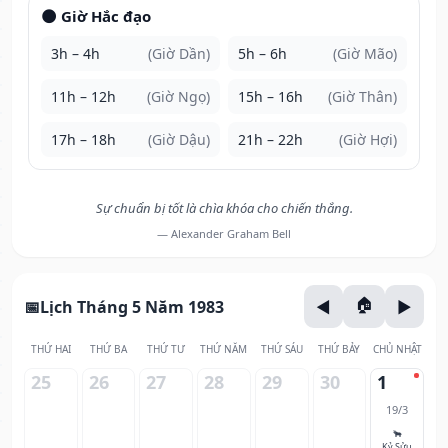
🌑 Giờ Hắc đạo
3h – 4h
(Giờ Dần)
5h – 6h
(Giờ Mão)
11h – 12h
(Giờ Ngọ)
15h – 16h
(Giờ Thân)
17h – 18h
(Giờ Dậu)
21h – 22h
(Giờ Hợi)
Sự chuẩn bị tốt là chìa khóa cho chiến thắng.
— Alexander Graham Bell
Lịch Tháng 5 Năm 1983
THỨ HAI
THỨ BA
THỨ TƯ
THỨ NĂM
THỨ SÁU
THỨ BẢY
CHỦ NHẬT
25
26
27
28
29
30
1
19/3
🐂
Kỷ Sửu