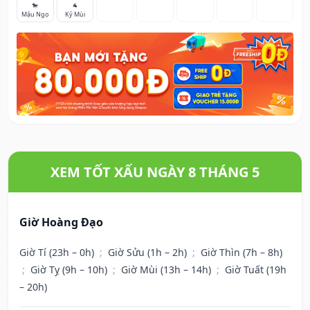
🐎
🐐
Mậu Ngọ
Kỷ Mùi
XEM TỐT XẤU NGÀY 8 THÁNG 5
Giờ Hoàng Đạo
Giờ Tí (23h – 0h)
;
Giờ Sửu (1h – 2h)
;
Giờ Thìn (7h – 8h)
;
Giờ Tỵ (9h – 10h)
;
Giờ Mùi (13h – 14h)
;
Giờ Tuất (19h
– 20h)