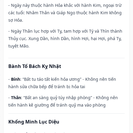
- Ngày này thuộc hành Hỏa khắc với hành Kim, ngoại trừ
các tuổi: Nhâm Thân và Giáp Ngọ thuộc hành Kim không
sợ Hỏa.
- Ngày Thân lục hợp với Tỵ, tam hợp với Tý và Thìn thành
Thủy cục. Xung Dần, hình Dần, hình Hợi, hại Hợi, phá Tỵ,
tuyệt Mão.
Bành Tổ Bách Kỵ Nhật
-
Bính
: “Bất tu táo tất kiến hỏa ương” - Không nên tiến
hành sửa chữa bếp để tránh bị hỏa tai
-
Thân
: “Bất an sàng quỷ túy nhập phòng” - Không nên
tiến hành kê giường để tránh quỷ ma vào phòng
Khổng Minh Lục Diệu