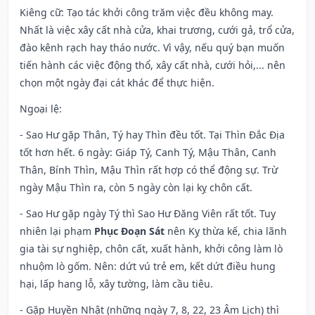
Kiêng cữ
: Tạo tác khởi công trăm việc đều không may.
Nhất là việc xây cất nhà cửa, khai trương, cưới gả, trổ cửa,
đào kênh rạch hay tháo nước. Vì vậy, nếu quý bạn muốn
tiến hành các việc động thổ, xây cất nhà, cưới hỏi,... nên
chọn một ngày đại cát khác để thực hiện.
Ngoại lệ
:
- Sao Hư gặp Thân, Tý hay Thìn đều tốt. Tại Thìn Đắc Địa
tốt hơn hết. 6 ngày: Giáp Tý, Canh Tý, Mậu Thân, Canh
Thân, Bính Thìn, Mậu Thìn rất hợp có thể động sự. Trừ
ngày Mậu Thìn ra, còn 5 ngày còn lại kỵ chôn cất.
- Sao Hư gặp ngày Tý thì Sao Hư Đăng Viên rất tốt. Tuy
nhiên lại phạm
Phục Đoạn Sát
nên Kỵ thừa kế, chia lãnh
gia tài sự nghiệp, chôn cất, xuất hành, khởi công làm lò
nhuộm lò gốm. Nên: dứt vú trẻ em, kết dứt điều hung
hại, lấp hang lỗ, xây tường, làm cầu tiêu.
- Gặp Huyền Nhật (những ngày 7, 8, 22, 23 Âm Lịch) thì