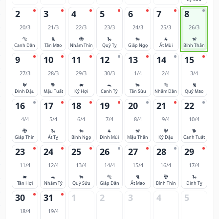
2
3
4
5
6
7
8
20/3
21/3
22/3
23/3
24/3
25/3
26/3
🐅
🐈
🐉
🐍
🐎
🐐
🐒
Canh Dần
Tân Mão
Nhâm Thìn
Quý Tỵ
Giáp Ngọ
Ất Mùi
Bính Thân
9
10
11
12
13
14
15
27/3
28/3
29/3
30/3
1/4
2/4
3/4
🐓
🐕
🐖
🐀
🐂
🐅
🐈
Đinh Dậu
Mậu Tuất
Kỷ Hợi
Canh Tý
Tân Sửu
Nhâm Dần
Quý Mão
16
17
18
19
20
21
22
4/4
5/4
6/4
7/4
8/4
9/4
10/4
🐉
🐍
🐎
🐐
🐒
🐓
🐕
Giáp Thìn
Ất Tỵ
Bính Ngọ
Đinh Mùi
Mậu Thân
Kỷ Dậu
Canh Tuất
23
24
25
26
27
28
29
11/4
12/4
13/4
14/4
15/4
16/4
17/4
🐖
🐀
🐂
🐅
🐈
🐉
🐍
Tân Hợi
Nhâm Tý
Quý Sửu
Giáp Dần
Ất Mão
Bính Thìn
Đinh Tỵ
30
31
1
2
3
4
5
18/4
19/4