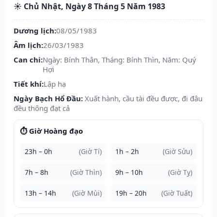
☀️ Chủ Nhật, Ngày 8 Tháng 5 Năm 1983
Dương lịch:
08/05/1983
Âm lịch:
26/03/1983
Can chi:
Ngày: Bính Thân, Tháng: Bính Thìn, Năm: Quý
Hợi
Tiết khí:
Lập hạ
Ngày Bạch Hổ Đầu:
Xuất hành, cầu tài đều được, đi đâu
đều thông đạt cả
⏱️ Giờ Hoàng đạo
23h – 0h
(Giờ Tí)
1h – 2h
(Giờ Sửu)
7h – 8h
(Giờ Thìn)
9h – 10h
(Giờ Tỵ)
13h – 14h
(Giờ Mùi)
19h – 20h
(Giờ Tuất)