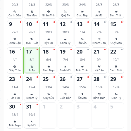
20/3
21/3
22/3
23/3
24/3
25/3
26/3
🐅
🐈
🐉
🐍
🐎
🐐
🐒
Canh Dần
Tân Mão
Nhâm Thìn
Quý Tỵ
Giáp Ngọ
Ất Mùi
Bính Thân
9
10
11
12
13
14
15
27/3
28/3
29/3
30/3
1/4
2/4
3/4
🐓
🐕
🐖
🐀
🐂
🐅
🐈
Đinh Dậu
Mậu Tuất
Kỷ Hợi
Canh Tý
Tân Sửu
Nhâm Dần
Quý Mão
16
17
18
19
20
21
22
4/4
5/4
6/4
7/4
8/4
9/4
10/4
🐉
🐍
🐎
🐐
🐒
🐓
🐕
Giáp Thìn
Ất Tỵ
Bính Ngọ
Đinh Mùi
Mậu Thân
Kỷ Dậu
Canh Tuất
23
24
25
26
27
28
29
11/4
12/4
13/4
14/4
15/4
16/4
17/4
🐖
🐀
🐂
🐅
🐈
🐉
🐍
Tân Hợi
Nhâm Tý
Quý Sửu
Giáp Dần
Ất Mão
Bính Thìn
Đinh Tỵ
30
31
1
2
3
4
5
18/4
19/4
🐎
🐐
Mậu Ngọ
Kỷ Mùi