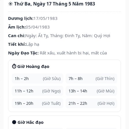
☀️ Thứ Ba, Ngày 17 Tháng 5 Năm 1983
Dương lịch:
17/05/1983
Âm lịch:
05/04/1983
Can chi:
Ngày: Ất Tỵ, Tháng: Đinh Tỵ, Năm: Quý Hợi
Tiết khí:
Lập hạ
Ngày Đạo Tặc:
Rất xấu, xuất hành bị hại, mất của
⏱️ Giờ Hoàng đạo
1h – 2h
(Giờ Sửu)
7h – 8h
(Giờ Thìn)
11h – 12h
(Giờ Ngọ)
13h – 14h
(Giờ Mùi)
19h – 20h
(Giờ Tuất)
21h – 22h
(Giờ Hợi)
🌑 Giờ Hắc đạo