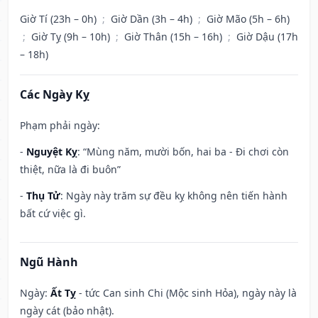
Giờ Tí (23h – 0h)
;
Giờ Dần (3h – 4h)
;
Giờ Mão (5h – 6h)
;
Giờ Tỵ (9h – 10h)
;
Giờ Thân (15h – 16h)
;
Giờ Dậu (17h
– 18h)
Các Ngày Kỵ
Phạm phải ngày:
-
Nguyệt Kỵ
: “Mùng năm, mười bốn, hai ba - Đi chơi còn
thiệt, nữa là đi buôn”
-
Thụ Tử
: Ngày này trăm sự đều kỵ không nên tiến hành
bất cứ việc gì.
Ngũ Hành
Ngày:
Ất Tỵ
- tức Can sinh Chi (Mộc sinh Hỏa), ngày này là
ngày cát (bảo nhật).