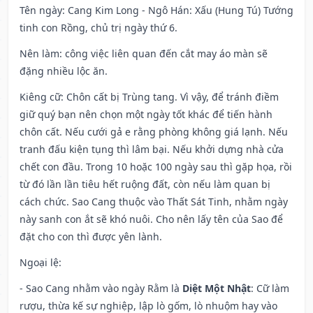
Tên ngày
: Cang Kim Long - Ngô Hán: Xấu (Hung Tú) Tướng
tinh con Rồng, chủ trị ngày thứ 6.
Nên làm
: công việc liên quan đến cắt may áo màn sẽ
đặng nhiều lộc ăn.
Kiêng cữ
: Chôn cất bị Trùng tang. Vì vậy, để tránh điềm
giữ quý bạn nên chọn một ngày tốt khác để tiến hành
chôn cất. Nếu cưới gả e rằng phòng không giá lạnh. Nếu
tranh đấu kiện tụng thì lâm bại. Nếu khởi dựng nhà cửa
chết con đầu. Trong 10 hoặc 100 ngày sau thì gặp họa, rồi
từ đó lần lần tiêu hết ruộng đất, còn nếu làm quan bị
cách chức. Sao Cang thuộc vào Thất Sát Tinh, nhằm ngày
này sanh con ắt sẽ khó nuôi. Cho nên lấy tên của Sao để
đặt cho con thì được yên lành.
Ngoại lệ
:
- Sao Cang nhằm vào ngày Rằm là
Diệt Một Nhật
: Cữ làm
rượu, thừa kế sự nghiệp, lập lò gốm, lò nhuộm hay vào