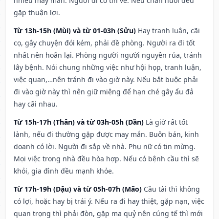
nhiều may mắn. Người đi có tin về. Nếu chăn nuôi đều
gặp thuận lợi.
Từ 13h-15h (Mùi) và từ 01-03h (Sửu)
Hay tranh luận, cãi
cọ, gây chuyện đói kém, phải đề phòng. Người ra đi tốt
nhất nên hoãn lại. Phòng người người nguyền rủa, tránh
lây bệnh. Nói chung những việc như hội họp, tranh luận,
việc quan,…nên tránh đi vào giờ này. Nếu bắt buộc phải
đi vào giờ này thì nên giữ miệng để hạn ché gây ẩu đả
hay cãi nhau.
Từ 15h-17h (Thân) và từ 03h-05h (Dần)
Là giờ rất tốt
lành, nếu đi thường gặp được may mắn. Buôn bán, kinh
doanh có lời. Người đi sắp về nhà. Phụ nữ có tin mừng.
Mọi việc trong nhà đều hòa hợp. Nếu có bệnh cầu thì sẽ
khỏi, gia đình đều mạnh khỏe.
Từ 17h-19h (Dậu) và từ 05h-07h (Mão)
Cầu tài thì không
có lợi, hoặc hay bị trái ý. Nếu ra đi hay thiệt, gặp nạn, việc
quan trọng thì phải đòn, gặp ma quỷ nên cúng tế thì mới