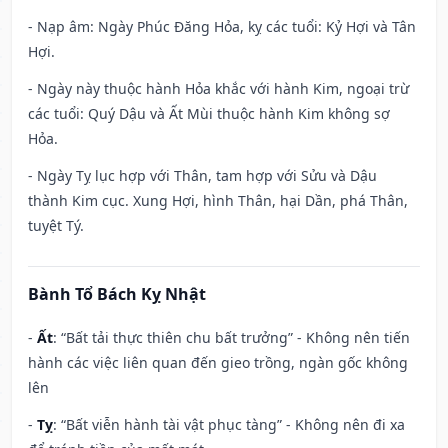
- Nạp âm: Ngày Phúc Đăng Hỏa, kỵ các tuổi: Kỷ Hợi và Tân
Hợi.
- Ngày này thuộc hành Hỏa khắc với hành Kim, ngoại trừ
các tuổi: Quý Dậu và Ất Mùi thuộc hành Kim không sợ
Hỏa.
- Ngày Tỵ lục hợp với Thân, tam hợp với Sửu và Dậu
thành Kim cục. Xung Hợi, hình Thân, hại Dần, phá Thân,
tuyệt Tý.
Bành Tổ Bách Kỵ Nhật
-
Ất
: “Bất tải thực thiên chu bất trưởng” - Không nên tiến
hành các việc liên quan đến gieo trồng, ngàn gốc không
lên
-
Tỵ
: “Bất viễn hành tài vật phục tàng” - Không nên đi xa