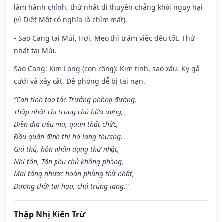
làm hành chính, thứ nhất đi thuyền chẳng khỏi nguy hại
(vì Diệt Một có nghĩa là chìm mất).
- Sao Cang tại Mùi, Hợi, Mẹo thì trăm việc đều tốt. Thứ
nhất tại Mùi.
Sao Cang: Kim Long (con rồng): Kim tinh, sao xấu. Kỵ gả
cưới và xây cất. Đề phòng dễ bị tai nạn.
“Can tinh tạo tác Trưởng phòng đường,
Thập nhật chi trung chủ hữu ương,
Điền địa tiêu ma, quan thất chức,
Đầu quân định thị hổ lang thương.
Giá thú, hôn nhân dụng thử nhật,
Nhi tôn, Tân phụ chủ không phòng,
Mai táng nhược hoàn phùng thử nhật,
Đương thời tai họa, chủ trùng tang.”
Thập Nhị Kiến Trừ