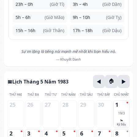
23h – 0h
(Giờ Tí)
3h – 4h
(Giờ Dần)
5h – 6h
(Giờ Mão)
9h – 10h
(Giờ Tỵ)
15h – 16h
(Giờ Thân)
17h – 18h
(Giờ Dậu)
Sự im lặng là tiếng nói mạnh mẽ nhất khi bạn hiểu nó.
— Khuyết Danh
Lịch Tháng 5 Năm 1983
THỨ HAI
THỨ BA
THỨ TƯ
THỨ NĂM
THỨ SÁU
THỨ BẢY
CHỦ NHẬT
25
26
27
28
29
30
1
19/3
🐂
Kỷ Sửu
2
3
4
5
6
7
8