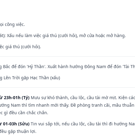
ọi công việc.
t): Xấu nếu làm việc giá thú (cưới hỏi), mở cửa hoặc mở hàng.
ệc giá thú (cưới hỏi).
 Bắc để đón 'Hỷ Thần'. Xuất hành hướng Đông Nam để đón 'Tài Th
 Lên Trời gặp Hạc Thần (xấu)
ừ 23h-01h (Tý)
Mưu sự khó thành, cầu lộc, cầu tài mờ mịt. Kiện cáo
hướng Nam thì tìm nhanh mới thấy. Đề phòng tranh cãi, mâu thuẫn
ệc gì đều cần chắc chắn.
ừ 01-03h (Sửu)
Tin vui sắp tới, nếu cầu lộc, cầu tài thì đi hướng 
đều gặp thuận lợi.