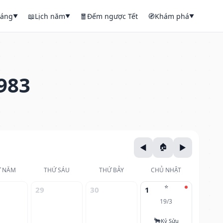
háng
📖
Lịch năm
🧧
Đếm ngược Tết
🧭
Khám phá
▼
▼
▼
983
 NĂM
THỨ SÁU
THỨ BẢY
CHỦ NHẬT
⭐
29
30
1
19/3
🐂
Kỷ Sửu