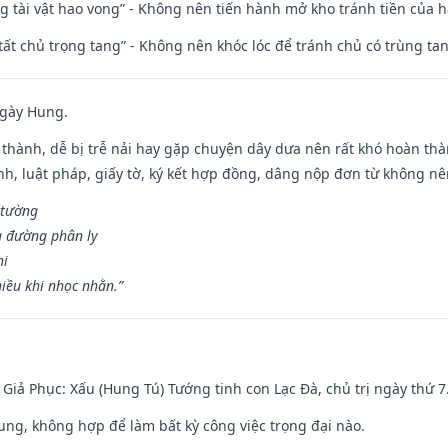
ng tài vật hao vong” - Không nên tiến hành mở kho tránh tiền của 
 tất chủ trọng tang” - Không nên khóc lóc để tránh chủ có trùng ta
ngày Hung.
 thành, dễ bị trễ nải hay gặp chuyện dây dưa nên rất khó hoàn th
ính, luật pháp, giấy tờ, ký kết hợp đồng, dâng nộp đơn từ không nên
 tường
a đường phân ly
hi
iều khi nhọc nhằn.”
- Giả Phục: Xấu (Hung Tú) Tướng tinh con Lạc Đà, chủ trị ngày thứ 7
hung, không hợp để làm bất kỳ công việc trọng đại nào.