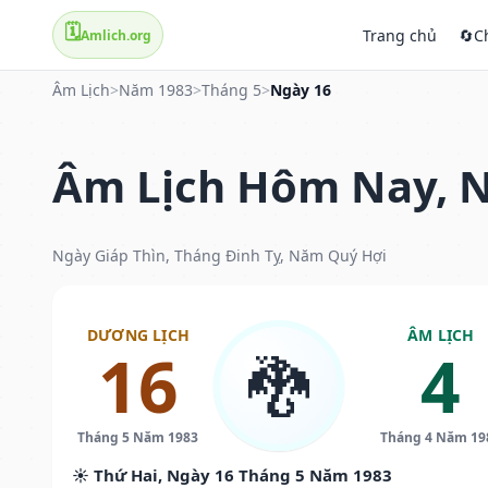
🗓️
Trang chủ
🔄
C
Amlich.org
Âm Lịch
>
Năm 1983
>
Tháng 5
>
Ngày 16
Âm Lịch Hôm Nay, N
Ngày Giáp Thìn, Tháng Đinh Tỵ, Năm Quý Hợi
DƯƠNG LỊCH
ÂM LỊCH
16
4
🐉
Tháng 5 Năm 1983
Tháng 4 Năm 19
☀️ Thứ Hai, Ngày 16 Tháng 5 Năm 1983