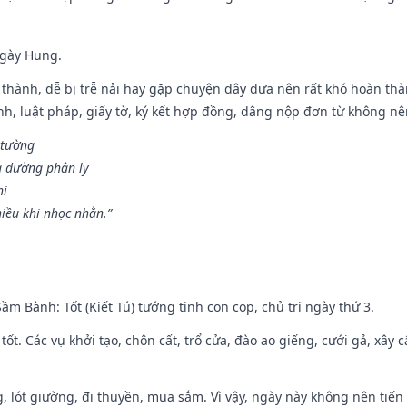
ngày Hung.
 thành, dễ bị trễ nải hay gặp chuyện dây dưa nên rất khó hoàn th
ính, luật pháp, giấy tờ, ký kết hợp đồng, dâng nộp đơn từ không nên
 tường
a đường phân ly
hi
iều khi nhọc nhằn.”
 Sầm Bành: Tốt (Kiết Tú) tướng tinh con cọp, chủ trị ngày thứ 3.
 tốt. Các vụ khởi tạo, chôn cất, trổ cửa, đào ao giếng, cưới gả, xây 
, lót giường, đi thuyền, mua sắm. Vì vậy, ngày này không nên tiến