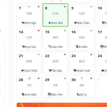
⭐
7
8
9
10
10/3
11/3
12/3
1
🐎
🐐
🐒
🐓
Bính Ngọ
Đinh Mùi
Mậu Thân
K
,
14
15
16
17
17/3
18/3
19/3
2
🐂
🐅
🐈
🐉
Quý Sửu
Giáp Dần
Ất Mão
Bí
21
22
23
24
24/3
25/3
26/3
2
🐒
🐓
🐕
🐖
Canh Thân
Tân Dậu
Nhâm Tuất
Q
🌙
⭐
28
29
30
1
1/4
2/4
3/4
🐈
🐉
🐍
Đinh Mão
Mậu Thìn
Kỷ Tỵ