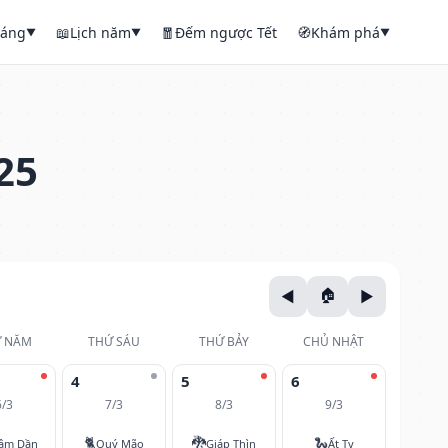
háng
📖
Lịch năm
🧧
Đếm ngược Tết
🧭
Khám phá
▼
▼
▼
25
 NĂM
THỨ SÁU
THỨ BẢY
CHỦ NHẬT
4
5
6
6/3
7/3
8/3
9/3
🐈
🐉
🐍
âm Dần
Quý Mão
Giáp Thìn
Ất Tỵ