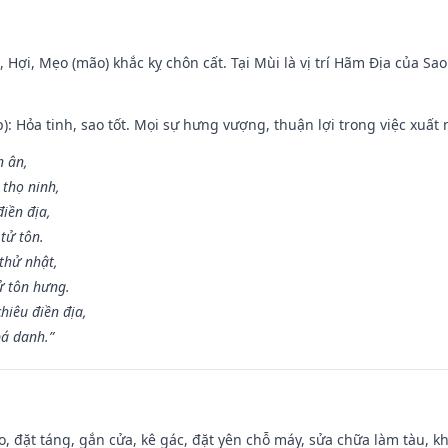
i, Hợi, Mẹo (mão) khắc kỵ chôn cất. Tại Mùi là vị trí Hãm Địa của S
p): Hỏa tinh, sao tốt. Mọi sự hưng vượng, thuận lợi trong việc xuất 
n ân,
 thọ ninh,
điền địa,
tử tôn.
thử nhật,
ử tôn hưng.
hiêu điền địa,
bá danh.”
o, đặt táng, gắn cửa, kê gác, đặt yên chỗ máy, sửa chữa làm tàu, kh