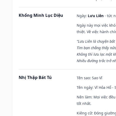
Khổng Minh Lục Diệu
Ngày:
Lưu Liên
- tức 
Ngày này mọi việc khó
thiệt. Về việc hành ch
“Lưu Liên là chuyện bất
Tìm bạn chẳng thấy nử
Không thì lưu lạc một k
Nhiều đường trắc trở nh
Nhị Thập Bát Tú
Tên sao
: Sao Vĩ
Tên ngày
: Vĩ Hỏa Hổ -
Nên làm
: Mọi việc đều
tốt nhất.
Kiêng cữ
: Đóng giường