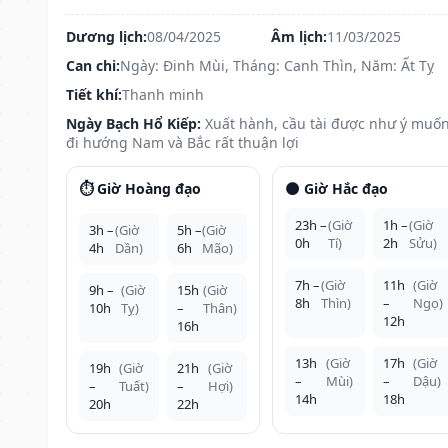
Dương lịch:
08/04/2025
Âm lịch:
11/03/2025
Can chi:
Ngày: Đinh Mùi, Tháng: Canh Thìn, Năm: Ất Tỵ
Tiết khí:
Thanh minh
Ngày Bạch Hổ Kiếp:
Xuất hành, cầu tài được như ý muốn
đi hướng Nam và Bắc rất thuận lợi
⏱️ Giờ Hoàng đạo
🌑 Giờ Hắc đạo
23h –
(Giờ
1h –
(Giờ
3h –
(Giờ
5h –
(Giờ
0h
Tí)
2h
Sửu)
4h
Dần)
6h
Mão)
7h –
(Giờ
11h
(Giờ
9h –
(Giờ
15h
(Giờ
8h
Thìn)
–
Ngọ)
10h
Tỵ)
–
Thân)
12h
16h
13h
(Giờ
17h
(Giờ
19h
(Giờ
21h
(Giờ
–
Mùi)
–
Dậu)
–
Tuất)
–
Hợi)
14h
18h
20h
22h