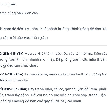
 công việc.
tế tự (cúng bái), kiện cáo.
h Nam để đón 'Hỷ Thần'. Xuất hành hướng Chính Đông để đón 'Tài
 Lên Trời gặp Hạc Thần (xấu)
ừ 23h-01h (Tý)
Mưu sự khó thành, cầu lộc, cầu tài mờ mịt. Kiện cáo
hướng Nam thì tìm nhanh mới thấy. Đề phòng tranh cãi, mâu thuẫn
ệc gì đều cần chắc chắn.
ừ 01-03h (Sửu)
Tin vui sắp tới, nếu cầu lộc, cầu tài thì đi hướng 
đều gặp thuận lợi.
từ 03h-05h (Dần)
Hay tranh luận, cãi cọ, gây chuyện đói kém, phải
a, tránh lây bệnh. Nói chung những việc như hội họp, tranh luận,
ì nên giữ miệng để hạn ché gây ẩu đả hay cãi nhau.