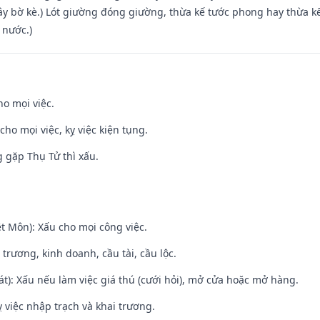
xây bờ kè.) Lót giường đóng giường, thừa kế tước phong hay thừa k
 nước.)
ho mọi việc.
cho mọi việc, kỵ việc kiện tụng.
g gặp Thụ Tử thì xấu.
t Môn): Xấu cho mọi công việc.
 trương, kinh doanh, cầu tài, cầu lộc.
t): Xấu nếu làm việc giá thú (cưới hỏi), mở cửa hoặc mở hàng.
 việc nhập trạch và khai trương.