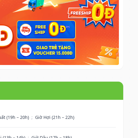
uất (19h – 20h)
;
Giờ Hợi (21h – 22h)
i (13h – 14h)
;
Giờ Dậu (17h – 18h)