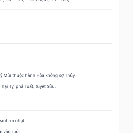
 Kỷ Mùi thuộc hành Hỏa không sợ Thủy.
hại Tý, phá Tuất, tuyệt Sửu.
 sinh ra nhọt
m vào ruột