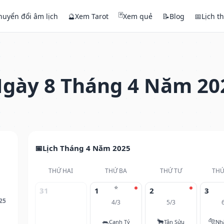
🃏
huyển đổi âm lịch
🔮
Xem Tarot
Xem quẻ
📝
Blog
📅
Lịch t
gày 8 Tháng 4 Năm 20
Lịch Tháng 4 Năm 2025
THỨ HAI
THỨ BA
THỨ TƯ
THỨ
⭐
31
1
2
3
25
4/3
5/3
🐀
🐂
🐅
Canh Tý
Tân Sửu
Nh