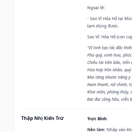
Ngoại lệ
:
- Sao Vĩ Hỏa Hổ tại Mù
tạm dùng được.
Sao Vĩ: Hỏa Hổ (con cọ
“Vĩ tinh tạo tác đắc thiê
Phú quý, vinh hoa, phúc
Chiêu tài tiến bảo, tiến 
Hòa hợp hôn nhân, quý 
Mai táng nhược năng y 
Nam thanh, nữ chính, t
Khai môn, phóng thủy, c
Đại đại công hầu, viễn 
Thập Nhị Kiến Trừ
Trực Bình
Nên làm
: Nhập vào kh