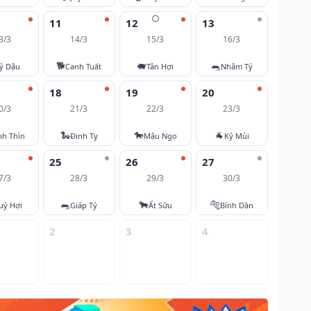
🌕
11
12
13
3/3
14/3
15/3
16/3
🐕
🐖
🐀
ỷ Dậu
Canh Tuất
Tân Hợi
Nhâm Tý
18
19
20
0/3
21/3
22/3
23/3
🐍
🐎
🐐
nh Thìn
Đinh Tỵ
Mậu Ngọ
Kỷ Mùi
25
26
27
7/3
28/3
29/3
30/3
🐀
🐂
🐅
uý Hợi
Giáp Tý
Ất Sửu
Bính Dần
2
3
4