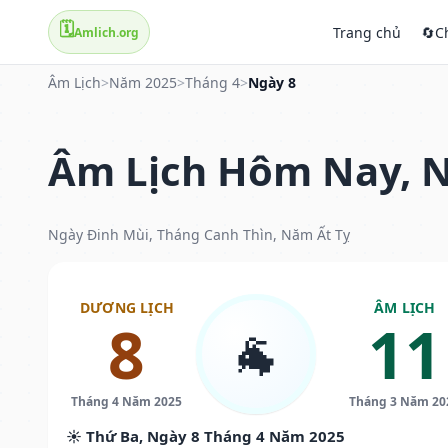
🗓️
Trang chủ
🔄
C
Amlich.org
Âm Lịch
>
Năm 2025
>
Tháng 4
>
Ngày 8
Âm Lịch Hôm Nay, N
Ngày Đinh Mùi, Tháng Canh Thìn, Năm Ất Tỵ
DƯƠNG LỊCH
ÂM LỊCH
8
11
🐐
Tháng 4 Năm 2025
Tháng 3 Năm 20
☀️ Thứ Ba, Ngày 8 Tháng 4 Năm 2025