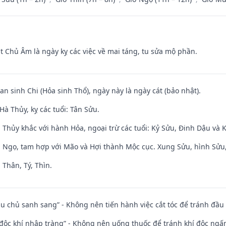
t Chủ Âm là ngày kỵ các việc về mai táng, tu sửa mộ phần.
an sinh Chi (Hỏa sinh Thổ), ngày này là ngày cát (bảo nhật).
à Thủy, kỵ các tuổi: Tân Sửu.
 Thủy khắc với hành Hỏa, ngoại trừ các tuổi: Kỷ Sửu, Đinh Dậu và
i Ngọ, tam hợp với Mão và Hợi thành Mộc cục. Xung Sửu, hình Sửu, 
 Thân, Tý, Thìn.
ầu chủ sanh sang” - Không nên tiến hành việc cắt tóc để tránh đầu
 độc khí nhập tràng” - Không nên uống thuốc để tránh khí độc ngấ