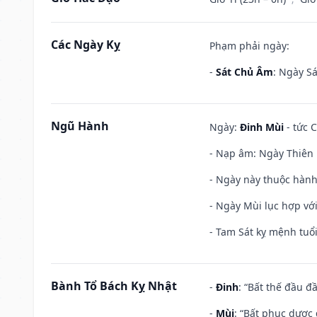
Các Ngày Kỵ
Phạm phải ngày:
-
Sát Chủ Âm
: Ngày Sá
Ngũ Hành
Ngày:
Đinh Mùi
- tức C
- Nạp âm: Ngày Thiên H
- Ngày này thuộc hành
- Ngày Mùi lục hợp vớ
- Tam Sát kỵ mệnh tuổi
Bành Tổ Bách Kỵ Nhật
-
Đinh
: “Bất thế đầu đ
-
Mùi
: “Bất phục dược