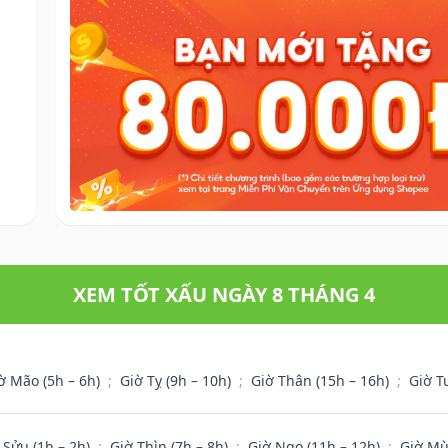
XEM TỐT XẤU NGÀY 8 THÁNG 4
ờ Mão (5h – 6h)
;
Giờ Tỵ (9h – 10h)
;
Giờ Thân (15h – 16h)
;
Giờ T
 Sửu (1h – 2h)
;
Giờ Thìn (7h – 8h)
;
Giờ Ngọ (11h – 12h)
;
Giờ Mù