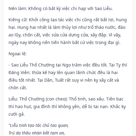
Nên làm
: Không có bất kỳ việc chi hạp với Sao Liễu.
Kiêng cữ
: Khởi công tạo tác việc chi cũng rất bất lợi, hung
hại. Hung hại nhất là làm thủy lợi như trổ tháo nước, đào
ao lũy, chôn cất, việc sửa cửa dựng cửa, xây đắp. Vì vậy,
ngày nay không nên tiến hành bất cứ việc trọng đại gì.
Ngoại lệ
:
- Sao Liễu Thổ Chướng tại Ngọ trăm việc đều tốt. Tại Tỵ thì
Đăng Viên: thừa kế hay lên quan lãnh chức đều là hai
điều tốt nhất. Tại Dần, Tuất rất suy vi nên kỵ xây cất và
chôn cất.
Liễu: Thổ Chướng (con cheo): Thổ tinh, sao xấu. Tiền bạc
thì hao hụt, gia đình thì không yên, dễ bị tai nạn. Khắc kỵ
cưới gả.
“Liễu tinh tạo tác chủ tao quan,
Trú dạ thâu nhàn bất tạm an,