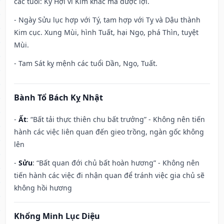
các tuổi: Kỷ Hợi vì Kim khắc mà được lợi.
- Ngày Sửu lục hợp với Tý, tam hợp với Tỵ và Dậu thành
Kim cục. Xung Mùi, hình Tuất, hại Ngọ, phá Thìn, tuyệt
Mùi.
- Tam Sát kỵ mệnh các tuổi Dần, Ngọ, Tuất.
Bành Tổ Bách Kỵ Nhật
-
Ất
: “Bất tải thực thiên chu bất trưởng” - Không nên tiến
hành các việc liên quan đến gieo trồng, ngàn gốc không
lên
-
Sửu
: “Bất quan đới chủ bất hoàn hương” - Không nên
tiến hành các việc đi nhận quan để tránh việc gia chủ sẽ
không hồi hương
Khổng Minh Lục Diệu