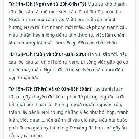
Từ 11h-13h (Ngọ) và từ 23h-01h (Tý)
Mưu sự khó thành,
cầu lộc, cầu tài mờ mịt. Kiện cáo tốt nhất nên hoãn lại.
Người đi xa chưa có tin về. Mất tiền, mất của nếu đi
hướng Nam thì tìm nhanh mới thấy. Đề phòng tranh cãi,
mâu thuẫn hay miệng tiếng tầm thường. Việc làm chậm,
lâu la nhưng tốt nhất làm việc gì đều cần chắc chắn.
Từ 13h-15h (Mùi) và từ 01-03h (Sửu)
Tin vui sắp tới, nếu
cầu lộc, cầu tài thì đi hướng Nam. Đi công việc gặp gỡ có
nhiều may mắn. Người đi có tin về. Nếu chăn nuôi đều
gặp thuận lợi.
Từ 15h-17h (Thân) và từ 03h-05h (Dần)
Hay tranh luận,
cãi cọ, gây chuyện đói kém, phải đề phòng. Người ra đi
tốt nhất nên hoãn lại. Phòng người người nguyền rủa,
tránh lây bệnh. Nói chung những việc như hội họp, tranh
luận, việc quan,…nên tránh đi vào giờ này. Nếu bắt buộc
phải đi vào giờ này thì nên giữ miệng để hạn ché gây ẩu
đả hay cãi nhau.