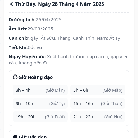
☀️ Thứ Bảy, Ngày 26 Tháng 4 Năm 2025
Dương lịch:
26/04/2025
Âm lịch:
29/03/2025
Can chi:
Ngày: Ất Sửu, Tháng: Canh Thìn, Năm: Ất Tỵ
Tiết khí:
Cốc vũ
Ngày Huyền Vũ:
Xuất hành thường gặp cãi cọ, gặp việc
xấu, không nên đi
⏱️ Giờ Hoàng đạo
3h – 4h
(Giờ Dần)
5h – 6h
(Giờ Mão)
9h – 10h
(Giờ Tỵ)
15h – 16h
(Giờ Thân)
19h – 20h
(Giờ Tuất)
21h – 22h
(Giờ Hợi)
🌑 Giờ Hắc đạo