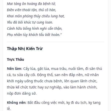
Mai táng ôn hoàng đa bệnh tử,
Điền viên thoái tận, thủ cô hàn,
Khai môn phóng thủy chiêu lung hạt,
Yêu đà bối khúc tự cung loan.
Cánh hữu bổng hình nghi cẩn thận,
Phụ nhân tùy khách tẩu bất hoàn.”
Thập Nhị Kiến Trừ
Trực Thâu
Nên làm
: Cấy lúa, gặt lúa, mua trâu, nuôi tằm, đi săn thú
cá, tu sửa cây cối. Động thổ, san nền đắp nền, nữ nhân
khởi ngày uống thuốc chưa bệnh, lên quan lãnh chức,
thừa kế chức tước hay sự nghiệp, vào làm hành chính,
nộp đơn dâng sớ.
Không nên
: Bắt đầu công việc mới, kỵ đi du lịch, kỵ tang
lễ.