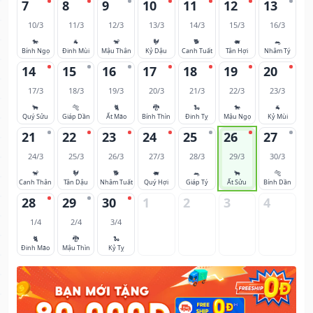
7
8
9
10
11
12
13
10/3
11/3
12/3
13/3
14/3
15/3
16/3
🐎
🐐
🐒
🐓
🐕
🐖
🐀
Bính Ngọ
Đinh Mùi
Mậu Thân
Kỷ Dậu
Canh Tuất
Tân Hợi
Nhâm Tý
14
15
16
17
18
19
20
17/3
18/3
19/3
20/3
21/3
22/3
23/3
🐂
🐅
🐈
🐉
🐍
🐎
🐐
Quý Sửu
Giáp Dần
Ất Mão
Bính Thìn
Đinh Tỵ
Mậu Ngọ
Kỷ Mùi
21
22
23
24
25
26
27
24/3
25/3
26/3
27/3
28/3
29/3
30/3
🐒
🐓
🐕
🐖
🐀
🐂
🐅
Canh Thân
Tân Dậu
Nhâm Tuất
Quý Hợi
Giáp Tý
Ất Sửu
Bính Dần
28
29
30
1
2
3
4
1/4
2/4
3/4
🐈
🐉
🐍
Đinh Mão
Mậu Thìn
Kỷ Tỵ