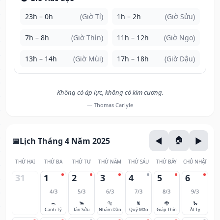
23h – 0h
(Giờ Tí)
1h – 2h
(Giờ Sửu)
7h – 8h
(Giờ Thìn)
11h – 12h
(Giờ Ngọ)
13h – 14h
(Giờ Mùi)
17h – 18h
(Giờ Dậu)
Không có áp lực, không có kim cương.
— Thomas Carlyle
Lịch Tháng 4 Năm 2025
THỨ HAI
THỨ BA
THỨ TƯ
THỨ NĂM
THỨ SÁU
THỨ BẢY
CHỦ NHẬT
31
1
2
3
4
5
6
4/3
5/3
6/3
7/3
8/3
9/3
🐀
🐂
🐅
🐈
🐉
🐍
Canh Tý
Tân Sửu
Nhâm Dần
Quý Mão
Giáp Thìn
Ất Tỵ