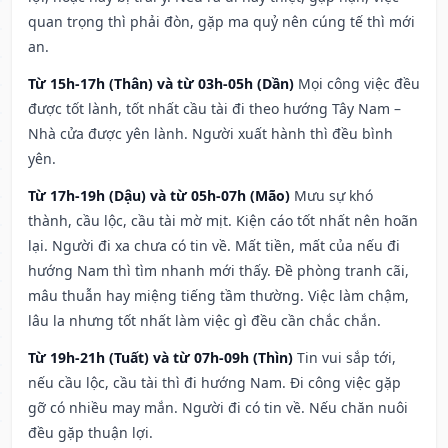
quan trọng thì phải đòn, gặp ma quỷ nên cúng tế thì mới
an.
Từ 15h-17h (Thân) và từ 03h-05h (Dần)
Mọi công việc đều
được tốt lành, tốt nhất cầu tài đi theo hướng Tây Nam –
Nhà cửa được yên lành. Người xuất hành thì đều bình
yên.
Từ 17h-19h (Dậu) và từ 05h-07h (Mão)
Mưu sự khó
thành, cầu lộc, cầu tài mờ mịt. Kiện cáo tốt nhất nên hoãn
lại. Người đi xa chưa có tin về. Mất tiền, mất của nếu đi
hướng Nam thì tìm nhanh mới thấy. Đề phòng tranh cãi,
mâu thuẫn hay miệng tiếng tầm thường. Việc làm chậm,
lâu la nhưng tốt nhất làm việc gì đều cần chắc chắn.
Từ 19h-21h (Tuất) và từ 07h-09h (Thìn)
Tin vui sắp tới,
nếu cầu lộc, cầu tài thì đi hướng Nam. Đi công việc gặp
gỡ có nhiều may mắn. Người đi có tin về. Nếu chăn nuôi
đều gặp thuận lợi.