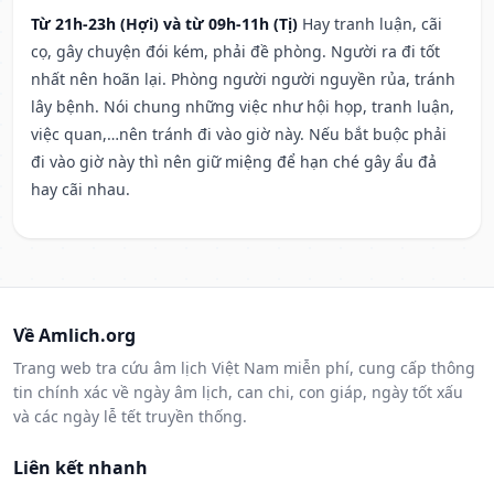
Từ 21h-23h (Hợi) và từ 09h-11h (Tị)
Hay tranh luận, cãi
cọ, gây chuyện đói kém, phải đề phòng. Người ra đi tốt
nhất nên hoãn lại. Phòng người người nguyền rủa, tránh
lây bệnh. Nói chung những việc như hội họp, tranh luận,
việc quan,…nên tránh đi vào giờ này. Nếu bắt buộc phải
đi vào giờ này thì nên giữ miệng để hạn ché gây ẩu đả
hay cãi nhau.
Về Amlich.org
Trang web tra cứu âm lịch Việt Nam miễn phí, cung cấp thông
tin chính xác về ngày âm lịch, can chi, con giáp, ngày tốt xấu
và các ngày lễ tết truyền thống.
Liên kết nhanh