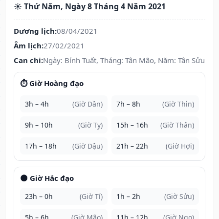
☀️ Thứ Năm, Ngày 8 Tháng 4 Năm 2021
Dương lịch:
08/04/2021
Âm lịch:
27/02/2021
Can chi:
Ngày: Bính Tuất, Tháng: Tân Mão, Năm: Tân Sửu
⏱️ Giờ Hoàng đạo
3h – 4h
(Giờ Dần)
7h – 8h
(Giờ Thìn)
9h – 10h
(Giờ Tỵ)
15h – 16h
(Giờ Thân)
17h – 18h
(Giờ Dậu)
21h – 22h
(Giờ Hợi)
🌑 Giờ Hắc đạo
23h – 0h
(Giờ Tí)
1h – 2h
(Giờ Sửu)
5h – 6h
(Giờ Mão)
11h – 12h
(Giờ Ngọ)