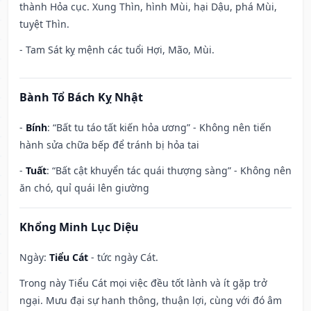
thành Hỏa cục. Xung Thìn, hình Mùi, hại Dậu, phá Mùi,
tuyệt Thìn.
- Tam Sát kỵ mệnh các tuổi Hợi, Mão, Mùi.
Bành Tổ Bách Kỵ Nhật
-
Bính
: “Bất tu táo tất kiến hỏa ương” - Không nên tiến
hành sửa chữa bếp để tránh bị hỏa tai
-
Tuất
: “Bất cật khuyển tác quái thượng sàng” - Không nên
ăn chó, quỉ quái lên giường
Khổng Minh Lục Diệu
Ngày:
Tiểu Cát
- tức ngày Cát.
Trong này Tiểu Cát mọi việc đều tốt lành và ít gặp trở
ngại. Mưu đại sự hanh thông, thuận lợi, cùng với đó âm