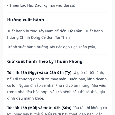
- Thiên Lao Hắc Đạo: Kỵ mọi việc đại sự.
Hướng xuất hành
Xuất hành hướng Tây Nam để đón 'Hỷ Thần'. Xuất hành
hướng Chính Đông để đón 'Tài Thần'.
Tránh xuất hành hướng Tây Bắc gặp Hạc Thần (xấu)
Giờ xuất hành Theo Lý Thuần Phong
Từ 11h-13h (Ngọ) và từ 23h-01h (Tý)
Là giờ rất tốt lành,
nếu đi thường gặp được may mắn. Buôn bán, kinh doanh
có lời. Người đi sắp về nhà. Phụ nữ có tin mừng. Mọi việc
trong nhà đều hòa hợp. Nếu có bệnh cầu thì sẽ khỏi, gia
đình đều mạnh khỏe.
Từ 13h-15h (Mùi) và từ 01-03h (Sửu)
Cầu tài thì không có
lợi, hoặc hay bị trái ý. Nếu ra đi hay thiệt, gặp nạn, việc