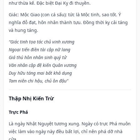
như thừa kế. Đặc biệt Đại Kỵ đi thuyền.
Giác: Mộc Giao (con cá sấu): tức là Mộc tinh, sao tốt. Ý
nghĩa đỗ đạt, hôn nhân thành tựu. Đồng thời kỵ cải táng
và hung táng.
“Giác tinh tọa tác chủ vinh xương
Ngoại tiến điền tài cập nữ lang
Giá thú hôn nhân sinh quý tử
Văn nhân cập đệ kiến Quân vương
Duy hữu táng mai bất khả dụng
Tam niên chi hậu, chủ ôn đậu”
Thập Nhị Kiến Trừ
Trực Phá
Là ngày Nhật Nguyệt tương xung. Ngày có trực Phá muôn
việc làm vào ngày này đều bất lợi, chỉ nên phá dỡ nhà
cửa.