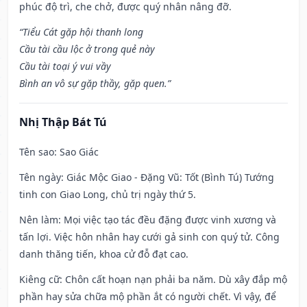
phúc độ trì, che chở, được quý nhân nâng đỡ.
“Tiểu Cát gặp hội thanh long
Cầu tài cầu lộc ở trong quẻ này
Cầu tài toại ý vui vầy
Bình an vô sự gặp thầy, gặp quen.”
Nhị Thập Bát Tú
Tên sao
: Sao Giác
Tên ngày
: Giác Mộc Giao - Đặng Vũ: Tốt (Bình Tú) Tướng
tinh con Giao Long, chủ trị ngày thứ 5.
Nên làm
: Mọi việc tạo tác đều đặng được vinh xương và
tấn lợi. Việc hôn nhân hay cưới gả sinh con quý tử. Công
danh thăng tiến, khoa cử đỗ đạt cao.
Kiêng cữ
: Chôn cất hoạn nạn phải ba năm. Dù xây đắp mộ
phần hay sửa chữa mộ phần ắt có người chết. Vì vậy, để