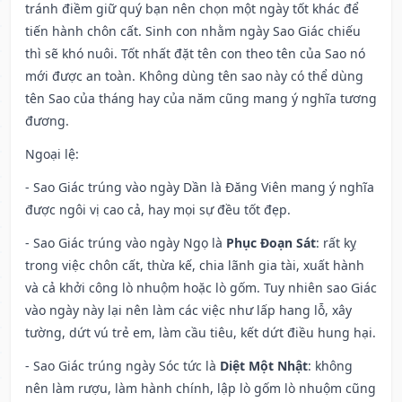
tránh điềm giữ quý bạn nên chọn một ngày tốt khác để
tiến hành chôn cất. Sinh con nhằm ngày Sao Giác chiếu
thì sẽ khó nuôi. Tốt nhất đặt tên con theo tên của Sao nó
mới được an toàn. Không dùng tên sao này có thể dùng
tên Sao của tháng hay của năm cũng mang ý nghĩa tương
đương.
Ngoại lệ
:
- Sao Giác trúng vào ngày Dần là Đăng Viên mang ý nghĩa
được ngôi vị cao cả, hay mọi sự đều tốt đẹp.
- Sao Giác trúng vào ngày Ngọ là
Phục Đoạn Sát
: rất kỵ
trong việc chôn cất, thừa kế, chia lãnh gia tài, xuất hành
và cả khởi công lò nhuộm hoặc lò gốm. Tuy nhiên sao Giác
vào ngày này lại nên làm các việc như lấp hang lỗ, xây
tường, dứt vú trẻ em, làm cầu tiêu, kết dứt điều hung hại.
- Sao Giác trúng ngày Sóc tức là
Diệt Một Nhật
: không
nên làm rượu, làm hành chính, lập lò gốm lò nhuộm cũng