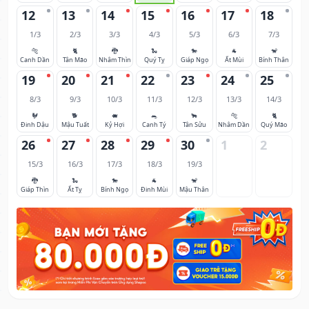
12
13
14
15
16
17
18
1/3
2/3
3/3
4/3
5/3
6/3
7/3
🐅
🐈
🐉
🐍
🐎
🐐
🐒
Canh Dần
Tân Mão
Nhâm Thìn
Quý Tỵ
Giáp Ngọ
Ất Mùi
Bính Thân
19
20
21
22
23
24
25
8/3
9/3
10/3
11/3
12/3
13/3
14/3
🐓
🐕
🐖
🐀
🐂
🐅
🐈
Đinh Dậu
Mậu Tuất
Kỷ Hợi
Canh Tý
Tân Sửu
Nhâm Dần
Quý Mão
26
27
28
29
30
1
2
15/3
16/3
17/3
18/3
19/3
🐉
🐍
🐎
🐐
🐒
Giáp Thìn
Ất Tỵ
Bính Ngọ
Đinh Mùi
Mậu Thân