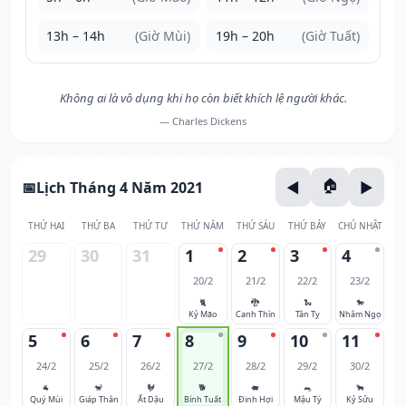
13h – 14h
(Giờ Mùi)
19h – 20h
(Giờ Tuất)
Không ai là vô dụng khi họ còn biết khích lệ người khác.
— Charles Dickens
Lịch Tháng 4 Năm 2021
THỨ HAI
THỨ BA
THỨ TƯ
THỨ NĂM
THỨ SÁU
THỨ BẢY
CHỦ NHẬT
29
30
31
1
2
3
4
20/2
21/2
22/2
23/2
🐈
🐉
🐍
🐎
Kỷ Mão
Canh Thìn
Tân Tỵ
Nhâm Ngọ
5
6
7
8
9
10
11
24/2
25/2
26/2
27/2
28/2
29/2
30/2
🐐
🐒
🐓
🐕
🐖
🐀
🐂
Quý Mùi
Giáp Thân
Ất Dậu
Bính Tuất
Đinh Hợi
Mậu Tý
Kỷ Sửu