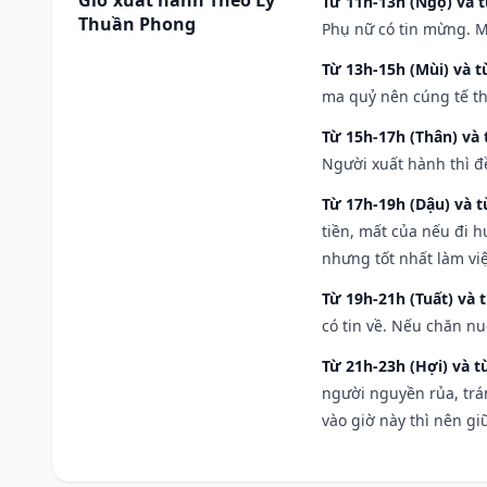
Từ 11h-13h (Ngọ) và t
Thuần Phong
Phụ nữ có tin mừng. M
Từ 13h-15h (Mùi) và t
ma quỷ nên cúng tế th
Từ 15h-17h (Thân) và 
Người xuất hành thì đ
Từ 17h-19h (Dậu) và 
tiền, mất của nếu đi 
nhưng tốt nhất làm vi
Từ 19h-21h (Tuất) và 
có tin về. Nếu chăn nu
Từ 21h-23h (Hợi) và t
người nguyền rủa, trá
vào giờ này thì nên g