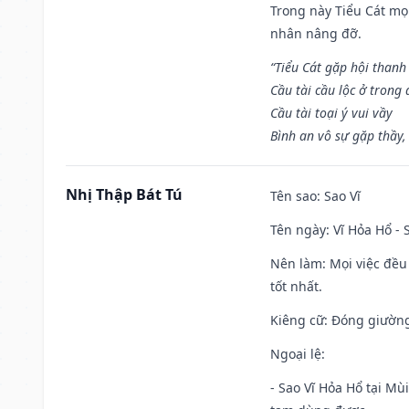
Trong này Tiểu Cát mọi
nhân nâng đỡ.
“Tiểu Cát gặp hội thanh
Cầu tài cầu lộc ở trong
Cầu tài toại ý vui vầy
Bình an vô sự gặp thầy,
Nhị Thập Bát Tú
Tên sao
: Sao Vĩ
Tên ngày
: Vĩ Hỏa Hổ -
Nên làm
: Mọi việc đều
tốt nhất.
Kiêng cữ
: Đóng giường
Ngoại lệ
:
- Sao Vĩ Hỏa Hổ tại Mù