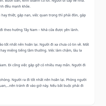
n. Buôn bán, kinh doanh có lời. Người đi sắp về nhà.
đình đều mạnh khỏe.
đi hay thiệt, gặp nạn, việc quan trọng thì phải đòn, gặp
ài đi theo hướng Tây Nam – Nhà cửa được yên lành.
áo tốt nhất nên hoãn lại. Người đi xa chưa có tin về. Mất
 hay miệng tiếng tầm thường. Việc làm chậm, lâu la
ng Nam. Đi công việc gặp gỡ có nhiều may mắn. Người đi
 phòng. Người ra đi tốt nhất nên hoãn lại. Phòng người
uan,…nên tránh đi vào giờ này. Nếu bắt buộc phải đi