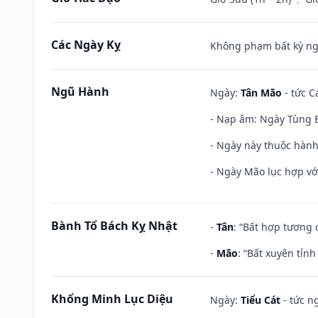
Các Ngày Kỵ
Không phạm bất kỳ ngày
Ngũ Hành
Ngày:
Tân Mão
- tức C
- Nạp âm: Ngày Tùng B
- Ngày này thuộc hành
- Ngày Mão lục hợp với
Bành Tổ Bách Kỵ Nhật
-
Tân
: “Bất hợp tương
-
Mão
: “Bất xuyên tỉn
Khổng Minh Lục Diệu
Ngày:
Tiểu Cát
- tức n