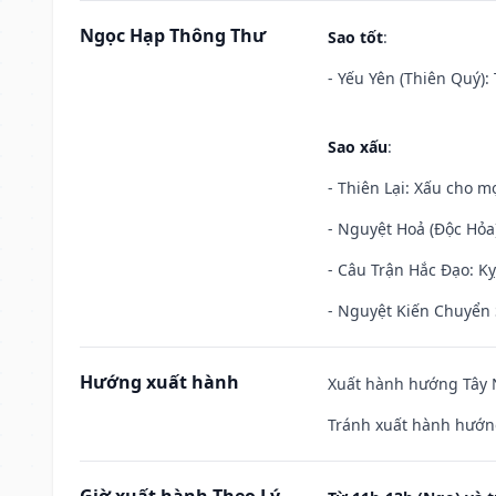
Ngọc Hạp Thông Thư
Sao tốt
:
- Yếu Yên (Thiên Quý): 
Sao xấu
:
- Thiên Lại: Xấu cho mọ
- Nguyệt Hoả (Độc Hỏa)
- Câu Trận Hắc Đạo: Kỵ
- Nguyệt Kiến Chuyển S
Hướng xuất hành
Xuất hành hướng Tây N
Tránh xuất hành hướn
Giờ xuất hành Theo Lý