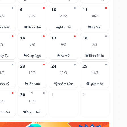
9
10
11
7/2
28/2
29/2
30/2
🐖
🐀
🐂
nh Tuất
Đinh Hợi
Mậu Tý
Kỷ Sửu
16
17
18
4/3
5/3
6/3
7/3
🐎
🐐
🐒
uý Tỵ
Giáp Ngọ
Ất Mùi
Bính Thân
23
24
25
1/3
12/3
13/3
14/3
🐂
🐅
🐈
anh Tý
Tân Sửu
Nhâm Dần
Quý Mão
⭐
30
1
2
8/3
19/3
🐒
nh Mùi
Mậu Thân