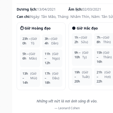
Dương lịch:
13/04/2021
Âm lịch:
02/03/2021
Can chi:
Ngày: Tân Mão, Tháng: Nhâm Thìn, Năm: Tân S
⏱️ Giờ Hoàng đạo
🌑 Giờ Hắc đạo
1h –
(Giờ
7h –
(Giờ
23h –
(Giờ
3h –
(Giờ
2h
Sửu)
8h
Thìn)
0h
Tí)
4h
Dần)
9h –
(Giờ
15h
(Giờ
5h –
(Giờ
11h
(Giờ
10h
Tỵ)
–
Thân)
6h
Mão)
–
Ngọ)
16h
12h
19h
(Giờ
21h
(Giờ
13h
(Giờ
17h
(Giờ
–
Tuất)
–
Hợi)
–
Mùi)
–
Dậu)
20h
22h
14h
18h
Những vết nứt là nơi ánh sáng đi vào.
— Leonard Cohen