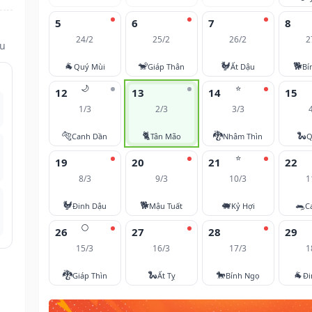
5
6
7
8
24/2
25/2
26/2
2
ửu
🐐
🐒
🐓
🐕
Quý Mùi
Giáp Thân
Ất Dậu
Bí
🌙
⭐
12
13
14
15
1/3
2/3
3/3
🐅
🐈
🐉
🐍
Canh Dần
Tân Mão
Nhâm Thìn
Q
⭐
19
20
21
22
8/3
9/3
10/3
1
🐓
🐕
🐖
🐀
Đinh Dậu
Mậu Tuất
Kỷ Hợi
C
🌕
26
27
28
29
15/3
16/3
17/3
1
🐉
🐍
🐎
🐐
Giáp Thìn
Ất Tỵ
Bính Ngọ
Đi