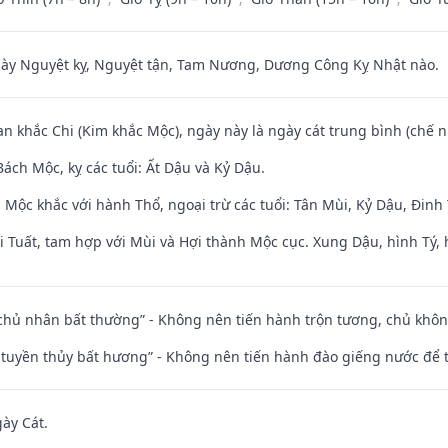
 Nguyệt kỵ, Nguyệt tận, Tam Nương, Dương Công Kỵ Nhật nào.
an khắc Chi (Kim khắc Mộc), ngày này là ngày cát trung bình (chế n
ách Mộc, kỵ các tuổi: Ất Dậu và Kỷ Dậu.
 Mộc khắc với hành Thổ, ngoại trừ các tuổi: Tân Mùi, Kỷ Dậu, Đin
 Tuất, tam hợp với Mùi và Hợi thành Mộc cục. Xung Dậu, hình Tý, 
 chủ nhân bất thường” - Không nên tiến hành trộn tương, chủ kh
h tuyền thủy bất hương” - Không nên tiến hành đào giếng nước để
gày Cát.