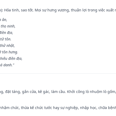
p): Hỏa tinh, sao tốt. Mọi sự hưng vượng, thuận lợi trong việc xuất 
n ân,
 thọ ninh,
điền địa,
tử tôn.
thử nhật,
ử tôn hưng.
hiêu điền địa,
bá danh.”
ng, đặt táng, gắn cửa, kê gác, làm cầu. Khởi công lò nhuộm lò gốm,
 nhậm chức, thừa kế chức tước hay sự nghiệp, nhập học, chữa bện