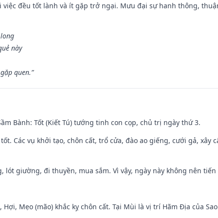
 việc đều tốt lành và ít gặp trở ngại. Mưu đại sự hanh thông, thuậ
 long
 quẻ này
 gặp quen.”
 Sầm Bành: Tốt (Kiết Tú) tướng tinh con cọp, chủ trị ngày thứ 3.
 tốt. Các vụ khởi tạo, chôn cất, trổ cửa, đào ao giếng, cưới gả, xây 
, lót giường, đi thuyền, mua sắm. Vì vậy, ngày này không nên tiến
i, Hợi, Mẹo (mão) khắc kỵ chôn cất. Tại Mùi là vị trí Hãm Địa của S