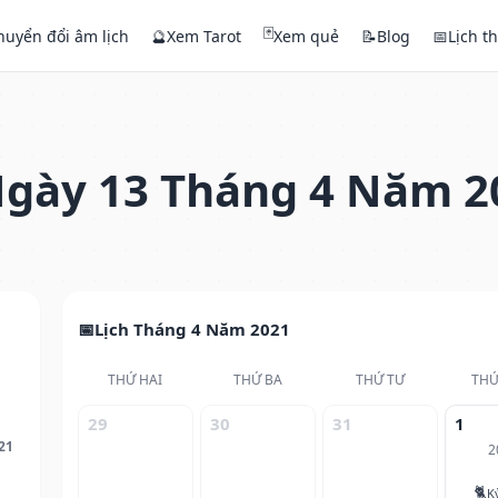
🃏
huyển đổi âm lịch
🔮
Xem Tarot
Xem quẻ
📝
Blog
📅
Lịch t
gày 13 Tháng 4 Năm 2
Lịch Tháng 4 Năm 2021
THỨ HAI
THỨ BA
THỨ TƯ
THỨ
29
30
31
1
21
2
🐈
K