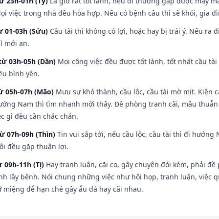
ừ 23h-01h (Tý)
Là giờ rất tốt lành, nếu đi thường gặp được may mắ
ọi việc trong nhà đều hòa hợp. Nếu có bệnh cầu thì sẽ khỏi, gia 
ừ 01-03h (Sửu)
Cầu tài thì không có lợi, hoặc hay bị trái ý. Nếu ra 
ì mới an.
từ 03h-05h (Dần)
Mọi công việc đều được tốt lành, tốt nhất cầu t
ều bình yên.
từ 05h-07h (Mão)
Mưu sự khó thành, cầu lộc, cầu tài mờ mịt. Kiện c
hướng Nam thì tìm nhanh mới thấy. Đề phòng tranh cãi, mâu thuẫn
ệc gì đều cần chắc chắn.
từ 07h-09h (Thìn)
Tin vui sắp tới, nếu cầu lộc, cầu tài thì đi hướ
ôi đều gặp thuận lợi.
ừ 09h-11h (Tị)
Hay tranh luận, cãi cọ, gây chuyện đói kém, phải đề
nh lây bệnh. Nói chung những việc như hội họp, tranh luận, việc q
iữ miệng để hạn ché gây ẩu đả hay cãi nhau.