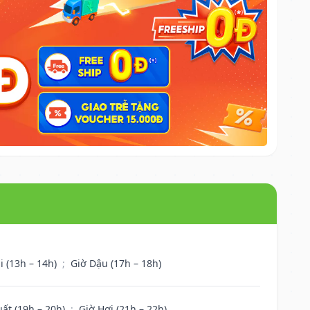
i (13h – 14h)
;
Giờ Dậu (17h – 18h)
uất (19h – 20h)
;
Giờ Hợi (21h – 22h)