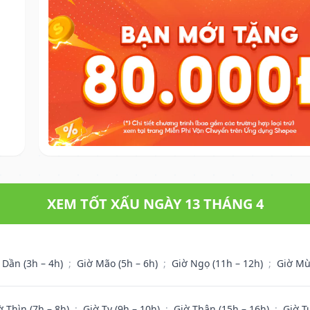
XEM TỐT XẤU NGÀY 13 THÁNG 4
 Dần (3h – 4h)
;
Giờ Mão (5h – 6h)
;
Giờ Ngọ (11h – 12h)
;
Giờ Mù
ờ Thìn (7h – 8h)
;
Giờ Tỵ (9h – 10h)
;
Giờ Thân (15h – 16h)
;
Giờ T