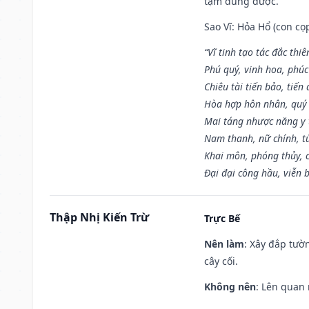
tạm dùng được.
Sao Vĩ: Hỏa Hổ (con cọ
“Vĩ tinh tạo tác đắc thiê
Phú quý, vinh hoa, phúc
Chiêu tài tiến bảo, tiến 
Hòa hợp hôn nhân, quý 
Mai táng nhược năng y 
Nam thanh, nữ chính, t
Khai môn, phóng thủy, c
Đại đại công hầu, viễn 
Thập Nhị Kiến Trừ
Trực Bế
Nên làm
: Xây đắp tườ
cây cối.
Không nên
: Lên quan