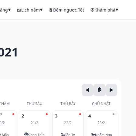
háng
📖
Lịch năm
🧧
Đếm ngược Tết
🧭
Khám phá
▼
▼
▼
021
 NĂM
THỨ SÁU
THỨ BẢY
CHỦ NHẬT
⭐
2
3
4
0/2
21/2
22/2
23/2
🐉
🐍
🐎
ỷ Mão
Canh Thìn
Tân Tỵ
Nhâm Ngọ