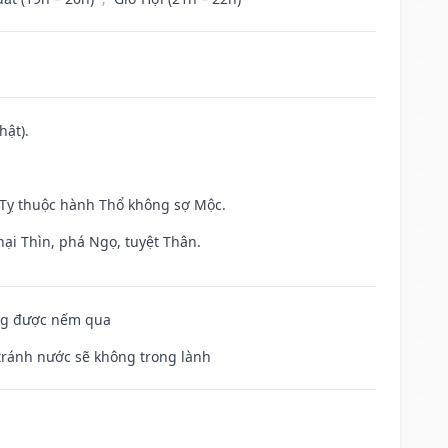
hật).
h Tỵ thuộc hành Thổ không sợ Mộc.
hại Thìn, phá Ngọ, tuyệt Thân.
ông được nếm qua
 tránh nước sẽ không trong lành