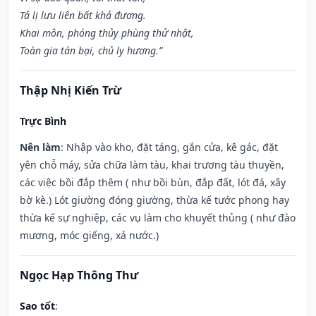
Tả lị lưu liên bất khả đương.
Khai môn, phóng thủy phùng thử nhật,
Toàn gia tán bại, chủ ly hương.”
Thập Nhị Kiến Trừ
Trực Bình
Nên làm
: Nhập vào kho, đặt táng, gắn cửa, kê gác, đặt
yên chỗ máy, sửa chữa làm tàu, khai trương tàu thuyền,
các việc bồi đắp thêm ( như bồi bùn, đắp đất, lót đá, xây
bờ kè.) Lót giường đóng giường, thừa kế tước phong hay
thừa kế sự nghiệp, các vụ làm cho khuyết thủng ( như đào
mương, móc giếng, xả nước.)
Ngọc Hạp Thông Thư
Sao tốt
: