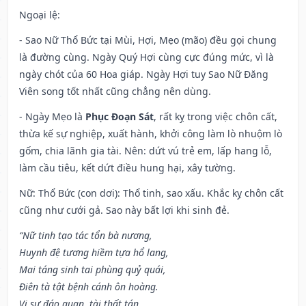
Ngoại lệ
:
- Sao Nữ Thổ Bức tại Mùi, Hợi, Mẹo (mão) đều gọi chung
là đường cùng. Ngày Quý Hợi cùng cực đúng mức, vì là
ngày chót của 60 Hoa giáp. Ngày Hợi tuy Sao Nữ Đăng
Viên song tốt nhất cũng chẳng nên dùng.
- Ngày Mẹo là
Phục Đoạn Sát
, rất kỵ trong việc chôn cất,
thừa kế sự nghiệp, xuất hành, khởi công làm lò nhuộm lò
gốm, chia lãnh gia tài. Nên: dứt vú trẻ em, lấp hang lỗ,
làm cầu tiêu, kết dứt điều hung hại, xây tường.
Nữ: Thổ Bức (con dơi): Thổ tinh, sao xấu. Khắc kỵ chôn cất
cũng như cưới gả. Sao này bất lợi khi sinh đẻ.
“Nữ tinh tạo tác tổn bà nương,
Huynh đệ tương hiềm tựa hổ lang,
Mai táng sinh tai phùng quỷ quái,
Điên tà tật bệnh cánh ôn hoàng.
Vi sự đáo quan, tài thất tán,