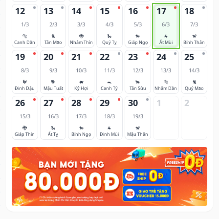
12
13
14
15
16
17
18
1/3
2/3
3/3
4/3
5/3
6/3
7/3
🐅
🐈
🐉
🐍
🐎
🐐
🐒
Canh Dần
Tân Mão
Nhâm Thìn
Quý Tỵ
Giáp Ngọ
Ất Mùi
Bính Thân
19
20
21
22
23
24
25
8/3
9/3
10/3
11/3
12/3
13/3
14/3
🐓
🐕
🐖
🐀
🐂
🐅
🐈
Đinh Dậu
Mậu Tuất
Kỷ Hợi
Canh Tý
Tân Sửu
Nhâm Dần
Quý Mão
26
27
28
29
30
1
2
15/3
16/3
17/3
18/3
19/3
🐉
🐍
🐎
🐐
🐒
Giáp Thìn
Ất Tỵ
Bính Ngọ
Đinh Mùi
Mậu Thân