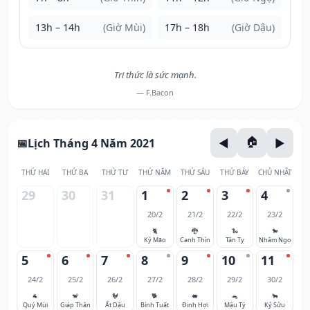
13h – 14h
(Giờ Mùi)
17h – 18h
(Giờ Dậu)
Tri thức là sức mạnh.
— F.Bacon
Lịch Tháng 4 Năm 2021
THỨ HAI
THỨ BA
THỨ TƯ
THỨ NĂM
THỨ SÁU
THỨ BẢY
CHỦ NHẬT
29
30
31
1
2
3
4
20/2
21/2
22/2
23/2
🐈
🐉
🐍
🐎
Kỷ Mão
Canh Thìn
Tân Tỵ
Nhâm Ngọ
5
6
7
8
9
10
11
24/2
25/2
26/2
27/2
28/2
29/2
30/2
🐐
🐒
🐓
🐕
🐖
🐀
🐂
Quý Mùi
Giáp Thân
Ất Dậu
Bính Tuất
Đinh Hợi
Mậu Tý
Kỷ Sửu