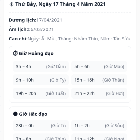
☀️ Thứ Bảy, Ngày 17 Tháng 4 Năm 2021
Dương lịch:
17/04/2021
Âm lịch:
06/03/2021
Can chi:
Ngày: Ất Mùi, Tháng: Nhâm Thìn, Năm: Tân Sửu
⏱️ Giờ Hoàng đạo
3h – 4h
(Giờ Dần)
5h – 6h
(Giờ Mão)
9h – 10h
(Giờ Tỵ)
15h – 16h
(Giờ Thân)
19h – 20h
(Giờ Tuất)
21h – 22h
(Giờ Hợi)
🌑 Giờ Hắc đạo
23h – 0h
(Giờ Tí)
1h – 2h
(Giờ Sửu)
7h – 8h
(Giờ Thìn)
11h – 12h
(Giờ Ngọ)