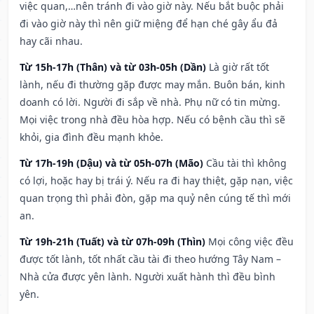
việc quan,…nên tránh đi vào giờ này. Nếu bắt buộc phải
đi vào giờ này thì nên giữ miệng để hạn ché gây ẩu đả
hay cãi nhau.
Từ 15h-17h (Thân) và từ 03h-05h (Dần)
Là giờ rất tốt
lành, nếu đi thường gặp được may mắn. Buôn bán, kinh
doanh có lời. Người đi sắp về nhà. Phụ nữ có tin mừng.
Mọi việc trong nhà đều hòa hợp. Nếu có bệnh cầu thì sẽ
khỏi, gia đình đều mạnh khỏe.
Từ 17h-19h (Dậu) và từ 05h-07h (Mão)
Cầu tài thì không
có lợi, hoặc hay bị trái ý. Nếu ra đi hay thiệt, gặp nạn, việc
quan trọng thì phải đòn, gặp ma quỷ nên cúng tế thì mới
an.
Từ 19h-21h (Tuất) và từ 07h-09h (Thìn)
Mọi công việc đều
được tốt lành, tốt nhất cầu tài đi theo hướng Tây Nam –
Nhà cửa được yên lành. Người xuất hành thì đều bình
yên.