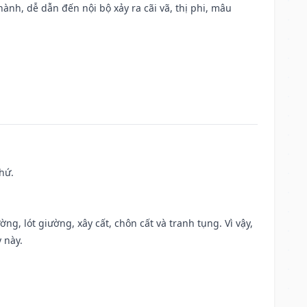
nh, dễ dẫn đến nội bộ xảy ra cãi vã, thị phi, mâu
hứ.
ng, lót giường, xây cất, chôn cất và tranh tụng. Vì vậy,
 này.