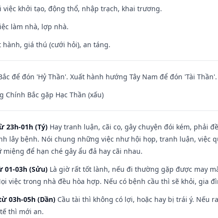
i việc khởi tạo, động thổ, nhập trạch, khai trương.
việc làm nhà, lợp nhà.
 hành, giá thú (cưới hỏi), an táng.
ắc để đón 'Hỷ Thần'. Xuất hành hướng Tây Nam để đón 'Tài Thần'.
g Chính Bắc gặp Hạc Thần (xấu)
ừ 23h-01h (Tý)
Hay tranh luận, cãi cọ, gây chuyện đói kém, phải đ
nh lây bệnh. Nói chung những việc như hội họp, tranh luận, việc q
iữ miệng để hạn ché gây ẩu đả hay cãi nhau.
ừ 01-03h (Sửu)
Là giờ rất tốt lành, nếu đi thường gặp được may mắ
ọi việc trong nhà đều hòa hợp. Nếu có bệnh cầu thì sẽ khỏi, gia 
từ 03h-05h (Dần)
Cầu tài thì không có lợi, hoặc hay bị trái ý. Nếu r
ế thì mới an.