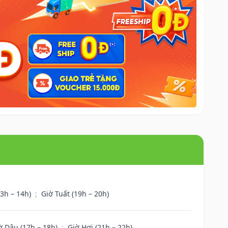
13h – 14h)
;
Giờ Tuất (19h – 20h)
ờ Dậu (17h – 18h)
;
Giờ Hợi (21h – 22h)