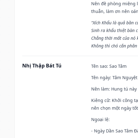
Nên đề phòng miệng lư
thuẫn, làm ơn nên oán
“Xích Khẩu là quả bần 
Sinh ra khẩu thiệt bàn c
Chẳng thời mất của nó 
Không thì chó cắn phân 
Nhị Thập Bát Tú
Tên sao
: Sao Tâm
Tên ngày
: Tâm Nguyệt 
Nên làm
: Hung tú này 
Kiêng cữ
: Khởi công tạ
nên chọn một ngày tốt 
Ngoại lệ
:
- Ngày Dần Sao Tâm Đă