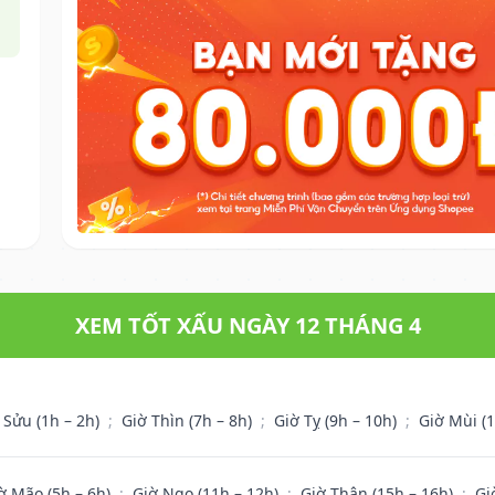
XEM TỐT XẤU NGÀY 12 THÁNG 4
 Sửu (1h – 2h)
;
Giờ Thìn (7h – 8h)
;
Giờ Tỵ (9h – 10h)
;
Giờ Mùi (
ờ Mão (5h – 6h)
;
Giờ Ngọ (11h – 12h)
;
Giờ Thân (15h – 16h)
;
Gi