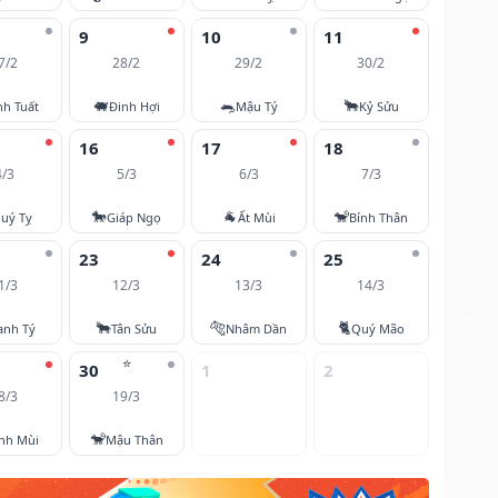
9
10
11
7/2
28/2
29/2
30/2
🐖
🐀
🐂
nh Tuất
Đinh Hợi
Mậu Tý
Kỷ Sửu
16
17
18
4/3
5/3
6/3
7/3
🐎
🐐
🐒
uý Tỵ
Giáp Ngọ
Ất Mùi
Bính Thân
23
24
25
1/3
12/3
13/3
14/3
🐂
🐅
🐈
anh Tý
Tân Sửu
Nhâm Dần
Quý Mão
⭐
30
1
2
8/3
19/3
🐒
nh Mùi
Mậu Thân