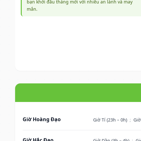
bạn khởi đầu tháng mới với nhiều an lành và may
mắn.
Giờ Hoàng Đạo
Giờ Tí (23h – 0h)
;
Giờ
Giờ Hắc Đạo
Giờ Dần (3h – 4h)
;
Gi