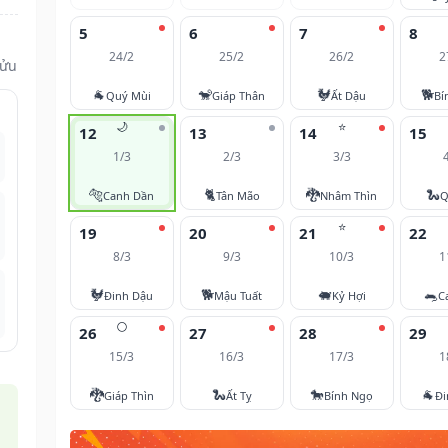
5
6
7
8
24/2
25/2
26/2
2
Sửu
🐐
🐒
🐓
🐕
Quý Mùi
Giáp Thân
Ất Dậu
Bí
🌙
⭐
12
13
14
15
1/3
2/3
3/3
🐅
🐈
🐉
🐍
Canh Dần
Tân Mão
Nhâm Thìn
Q
⭐
19
20
21
22
8/3
9/3
10/3
1
🐓
🐕
🐖
🐀
Đinh Dậu
Mậu Tuất
Kỷ Hợi
C
🌕
26
27
28
29
15/3
16/3
17/3
1
🐉
🐍
🐎
🐐
Giáp Thìn
Ất Tỵ
Bính Ngọ
Đi