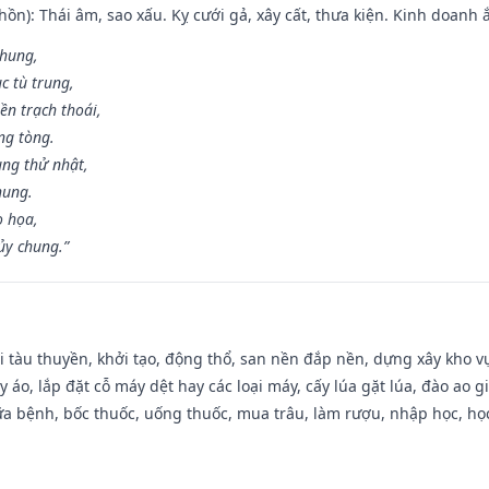
ồn): Thái âm, sao xấu. Kỵ cưới gả, xây cất, thưa kiện. Kinh doanh ắ
 hung,
c tù trung,
ền trạch thoái,
ng tòng.
ng thử nhật,
hung.
o họa,
ủy chung.”
đi tàu thuyền, khởi tạo, động thổ, san nền đắp nền, dựng xây kho
 áo, lắp đặt cỗ máy dệt hay các loại máy, cấy lúa gặt lúa, đào ao 
a bệnh, bốc thuốc, uống thuốc, mua trâu, làm rượu, nhập học, học 