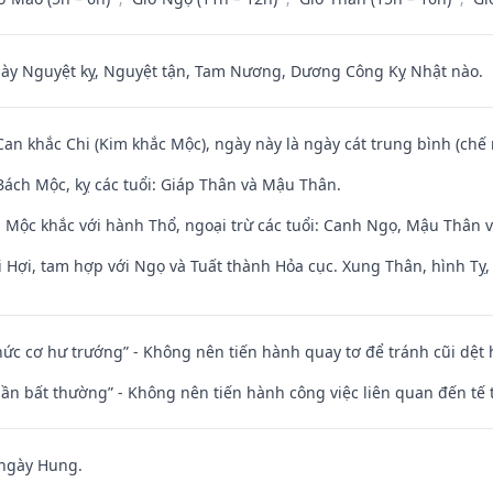
 Nguyệt kỵ, Nguyệt tận, Tam Nương, Dương Công Kỵ Nhật nào.
Can khắc Chi (Kim khắc Mộc), ngày này là ngày cát trung bình (chế 
ách Mộc, kỵ các tuổi: Giáp Thân và Mậu Thân.
 Mộc khắc với hành Thổ, ngoại trừ các tuổi: Canh Ngọ, Mậu Thân 
 Hợi, tam hợp với Ngọ và Tuất thành Hỏa cục. Xung Thân, hình Tỵ, 
 chức cơ hư trướng” - Không nên tiến hành quay tơ để tránh cũi dệt
 thần bất thường” - Không nên tiến hành công việc liên quan đến t
 ngày Hung.