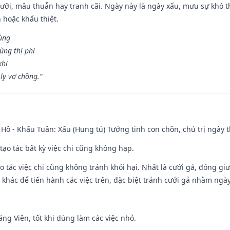
ỡi, mâu thuẫn hay tranh cãi. Ngày này là ngày xấu, mưu sự khó thà
 hoặc khẩu thiệt.
cùng
ùng thị phi
khi
ly vợ chồng.”
Hồ - Khấu Tuân: Xấu (Hung tú) Tướng tinh con chồn, chủ trị ngày t
tạo tác bất kỳ việc chi cũng không hạp.
o tác việc chi cũng không tránh khỏi hại. Nhất là cưới gả, đóng giườ
khác để tiến hành các việc trên, đặc biệt tránh cưới gả nhằm ngày
ng Viên, tốt khi dùng làm các việc nhỏ.