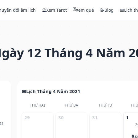
🃏
huyển đổi âm lịch
🔮
Xem Tarot
Xem quẻ
📝
Blog
📅
Lịch t
gày 12 Tháng 4 Năm 2
Lịch Tháng 4 Năm 2021
THỨ HAI
THỨ BA
THỨ TƯ
THỨ
29
30
31
1
21
2
🐈
K