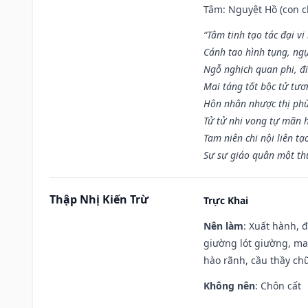
Tâm: Nguyệt Hồ (con ch
“Tâm tinh tạo tác đại vi
Cánh tao hình tụng, ngụ
Ngỗ nghịch quan phi, đi
Mai táng tốt bộc tử tươ
Hôn nhân nhược thị phù
Tử tử nhi vong tự mãn 
Tam niên chi nội liên tạ
Sự sự giáo quân một th
Thập Nhị Kiến Trừ
Trực Khai
Nên làm
: Xuất hành, 
giường lót giường, may
hào rãnh, cầu thầy chữ
Không nên
: Chôn cất