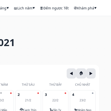
háng
📖
Lịch năm
🧧
Đếm ngược Tết
🧭
Khám phá
▼
▼
▼
021
 NĂM
THỨ SÁU
THỨ BẢY
CHỦ NHẬT
⭐
2
3
4
0/2
21/2
22/2
23/2
🐉
🐍
🐎
ỷ Mão
Canh Thìn
Tân Tỵ
Nhâm Ngọ