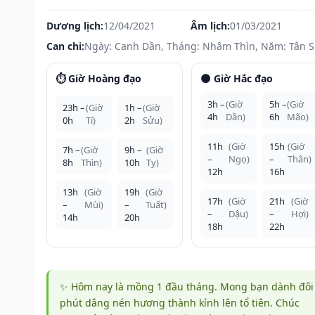
Dương lịch:
12/04/2021
Âm lịch:
01/03/2021
Can chi:
Ngày: Canh Dần, Tháng: Nhâm Thìn, Năm: Tân 
⏱️ Giờ Hoàng đạo
🌑 Giờ Hắc đạo
3h –
(Giờ
5h –
(Giờ
23h –
(Giờ
1h –
(Giờ
4h
Dần)
6h
Mão)
0h
Tí)
2h
Sửu)
11h
(Giờ
15h
(Giờ
7h –
(Giờ
9h –
(Giờ
–
Ngọ)
–
Thân)
8h
Thìn)
10h
Tỵ)
12h
16h
13h
(Giờ
19h
(Giờ
17h
(Giờ
21h
(Giờ
–
Mùi)
–
Tuất)
–
Dậu)
–
Hợi)
14h
20h
18h
22h
✨ Hôm nay là mồng 1 đầu tháng. Mong bạn dành đôi
phút dâng nén hương thành kính lên tổ tiên. Chúc