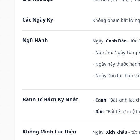
Các Ngày Kỵ
Không phạm bất kỳ ngày
Ngũ Hành
Ngày:
Canh Dần
- tức 
- Nạp âm: Ngày Tùng B
- Ngày này thuộc hành
- Ngày Dần lục hợp với
Bành Tổ Bách Kỵ Nhật
-
Canh
: “Bất kinh lạc
-
Dần
: “Bất tế tự quỷ
Khổng Minh Lục Diệu
Ngày:
Xích Khẩu
- tức