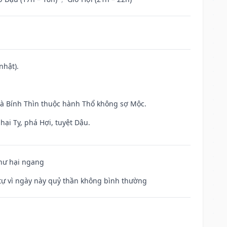
nhật).
và Bính Thìn thuộc hành Thổ không sợ Mộc.
hại Tỵ, phá Hợi, tuyệt Dậu.
 hư hại ngang
ế tự vì ngày này quỷ thần không bình thường