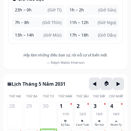
23h – 0h
(Giờ Tí)
1h – 2h
(Giờ Sửu)
7h – 8h
(Giờ Thìn)
11h – 12h
(Giờ Ngọ)
13h – 14h
(Giờ Mùi)
17h – 18h
(Giờ Dậu)
Hãy làm những điều bạn sợ, rồi nỗi sợ sẽ biến mất.
— Ralph Waldo Emerson
Lịch Tháng 5 Năm 2031
THỨ HAI
THỨ BA
THỨ TƯ
THỨ NĂM
THỨ SÁU
THỨ BẢY
CHỦ NHẬT
28
29
30
1
2
3
4
11/3
12/3
13/3
14/3
🐓
🐕
🐖
🐀
Kỷ Dậu
Canh Tuất
Tân Hợi
Nhâm Tý