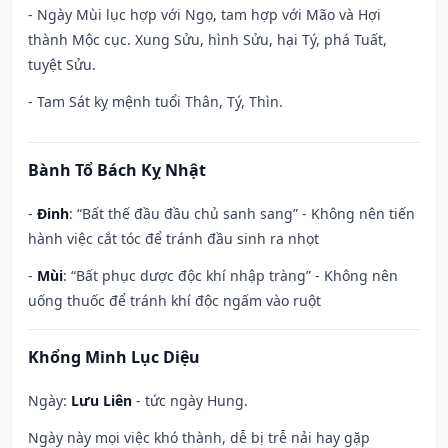
- Ngày Mùi lục hợp với Ngọ, tam hợp với Mão và Hợi
thành Mộc cục. Xung Sửu, hình Sửu, hại Tý, phá Tuất,
tuyệt Sửu.
- Tam Sát kỵ mệnh tuổi Thân, Tý, Thìn.
Bành Tổ Bách Kỵ Nhật
-
Đinh
: “Bất thế đầu đầu chủ sanh sang” - Không nên tiến
hành việc cắt tóc để tránh đầu sinh ra nhọt
-
Mùi
: “Bất phục dược độc khí nhập tràng” - Không nên
uống thuốc để tránh khí độc ngấm vào ruột
Khổng Minh Lục Diệu
Ngày:
Lưu Liên
- tức ngày Hung.
Ngày này mọi việc khó thành, dễ bị trễ nải hay gặp