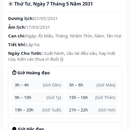
☀️ Thứ Tư, Ngày 7 Tháng 5 Năm 2031
Dương lịch:
07/05/2031
Âm lịch:
17/03/2031
Can chi:
Ngày: Ất Mão, Tháng: Nhâm Thìn, Năm: Tân Hợi
Tiết khí:
Lập hạ
Ngày Chu Tước:
Xuất hành, cầu tài đều xấu, hay mất
của, kiện cáo thua vì đuối lý
⏱️ Giờ Hoàng đạo
3h – 4h
(Giờ Dần)
5h – 6h
(Giờ Mão)
9h – 10h
(Giờ Tỵ)
15h – 16h
(Giờ Thân)
19h – 20h
(Giờ Tuất)
21h – 22h
(Giờ Hợi)
🌑 Giờ Hắc đạo