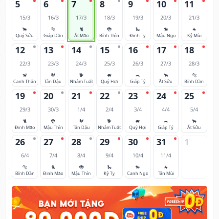
5
6
7
8
9
10
11
15/3
16/3
17/3
18/3
19/3
20/3
21/3
🐂
🐅
🐈
🐉
🐍
🐎
🐐
Quý Sửu
Giáp Dần
Ất Mão
Bính Thìn
Đinh Tỵ
Mậu Ngọ
Kỷ Mùi
12
13
14
15
16
17
18
22/3
23/3
24/3
25/3
26/3
27/3
28/3
🐒
🐓
🐕
🐖
🐀
🐂
🐅
Canh Thân
Tân Dậu
Nhâm Tuất
Quý Hợi
Giáp Tý
Ất Sửu
Bính Dần
19
20
21
22
23
24
25
29/3
30/3
1/4
2/4
3/4
4/4
5/4
🐈
🐉
🐓
🐕
🐖
🐀
🐂
Đinh Mão
Mậu Thìn
Tân Dậu
Nhâm Tuất
Quý Hợi
Giáp Tý
Ất Sửu
26
27
28
29
30
31
1
6/4
7/4
8/4
9/4
10/4
11/4
🐅
🐈
🐉
🐍
🐎
🐐
Bính Dần
Đinh Mão
Mậu Thìn
Kỷ Tỵ
Canh Ngọ
Tân Mùi