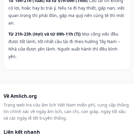
Từ 19h-21h (Tuất) và từ 07h-09h (Thìn)
Cầu tài thì không
có lợi, hoặc hay bị trái ý. Nếu ra đi hay thiệt, gặp nạn, việc
quan trọng thì phải đòn, gặp ma quỷ nên cúng tế thì mới
an.
Từ 21h-23h (Hợi) và từ 09h-11h (Tị)
Mọi công việc đều
được tốt lành, tốt nhất cầu tài đi theo hướng Tây Nam –
Nhà cửa được yên lành. Người xuất hành thì đều bình
yên.
Về Amlich.org
Trang web tra cứu âm lịch Việt Nam miễn phí, cung cấp thông
tin chính xác về ngày âm lịch, can chi, con giáp, ngày tốt xấu
và các ngày lễ tết truyền thống.
Liên kết nhanh