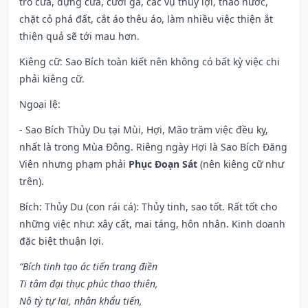
trổ cửa, dựng cửa, cưới gả, các vụ thuỷ lợi, tháo nước,
chặt cỏ phá đất, cắt áo thêu áo, làm nhiều việc thiện ắt
thiện quả sẽ tới mau hơn.
Kiêng cữ
: Sao Bích toàn kiết nên không có bất kỳ việc chi
phải kiêng cữ.
Ngoại lệ
:
- Sao Bích Thủy Du tại Mùi, Hợi, Mão trăm việc đều kỵ,
nhất là trong Mùa Đông. Riêng ngày Hợi là Sao Bích Đăng
Viên nhưng phạm phải
Phục Đoạn Sát
(nên kiêng cữ như
trên).
Bích: Thủy Du (con rái cá): Thủy tinh, sao tốt. Rất tốt cho
những việc như: xây cất, mai táng, hôn nhân. Kinh doanh
đặc biệt thuận lợi.
“Bích tinh tạo ác tiến trang điền
Ti tâm đại thục phúc thao thiên,
Nô tỳ tự lai, nhân khẩu tiến,