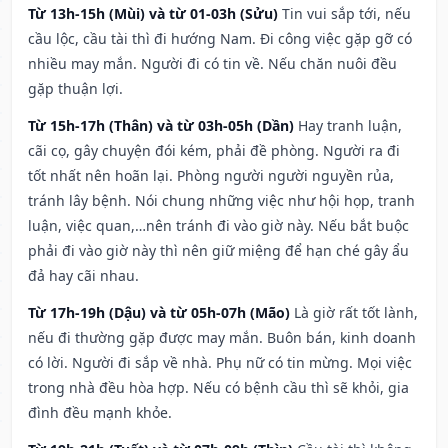
Từ 13h-15h (Mùi) và từ 01-03h (Sửu)
Tin vui sắp tới, nếu
cầu lộc, cầu tài thì đi hướng Nam. Đi công việc gặp gỡ có
nhiều may mắn. Người đi có tin về. Nếu chăn nuôi đều
gặp thuận lợi.
Từ 15h-17h (Thân) và từ 03h-05h (Dần)
Hay tranh luận,
cãi cọ, gây chuyện đói kém, phải đề phòng. Người ra đi
tốt nhất nên hoãn lại. Phòng người người nguyền rủa,
tránh lây bệnh. Nói chung những việc như hội họp, tranh
luận, việc quan,…nên tránh đi vào giờ này. Nếu bắt buộc
phải đi vào giờ này thì nên giữ miệng để hạn ché gây ẩu
đả hay cãi nhau.
Từ 17h-19h (Dậu) và từ 05h-07h (Mão)
Là giờ rất tốt lành,
nếu đi thường gặp được may mắn. Buôn bán, kinh doanh
có lời. Người đi sắp về nhà. Phụ nữ có tin mừng. Mọi việc
trong nhà đều hòa hợp. Nếu có bệnh cầu thì sẽ khỏi, gia
đình đều mạnh khỏe.