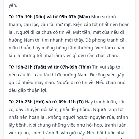
yên.
Từ 17h-19h (Dậu) và từ 05h-07h (Mão)
Mưu sự khó
thành, cầu lộc, cầu tài mờ mịt. Kiện cáo tốt nhất nên hoãn
lại. Người đi xa chưa có tin về. Mất tiền, mất của nếu đi
hướng Nam thì tìm nhanh mới thấy. Đề phòng tranh cãi,
mâu thuẫn hay miệng tiếng tầm thường. Việc làm chậm,
lâu la nhưng tốt nhất làm việc gì đều cần chắc chắn.
Từ 19h-21h (Tuất) và từ 07h-09h (Thìn)
Tin vui sắp tới,
nếu cầu lộc, cầu tài thì đi hướng Nam. Đi công việc gặp
gỡ có nhiều may mắn. Người đi có tin về. Nếu chăn nuôi
đều gặp thuận lợi.
Từ 21h-23h (Hợi) và từ 09h-11h (Tị)
Hay tranh luận, cãi
cọ, gây chuyện đói kém, phải đề phòng. Người ra đi tốt
nhất nên hoãn lại. Phòng người người nguyền rủa, tránh
lây bệnh. Nói chung những việc như hội họp, tranh luận,
việc quan,…nên tránh đi vào giờ này. Nếu bắt buộc phải