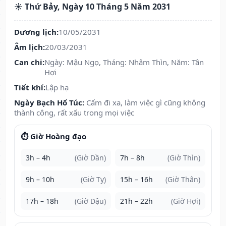
☀️ Thứ Bảy, Ngày 10 Tháng 5 Năm 2031
Dương lịch:
10/05/2031
Âm lịch:
20/03/2031
Can chi:
Ngày: Mậu Ngọ, Tháng: Nhâm Thìn, Năm: Tân
Hợi
Tiết khí:
Lập hạ
Ngày Bạch Hổ Túc:
Cấm đi xa, làm việc gì cũng không
thành công, rất xấu trong mọi việc
⏱️ Giờ Hoàng đạo
3h – 4h
(Giờ Dần)
7h – 8h
(Giờ Thìn)
9h – 10h
(Giờ Tỵ)
15h – 16h
(Giờ Thân)
17h – 18h
(Giờ Dậu)
21h – 22h
(Giờ Hợi)