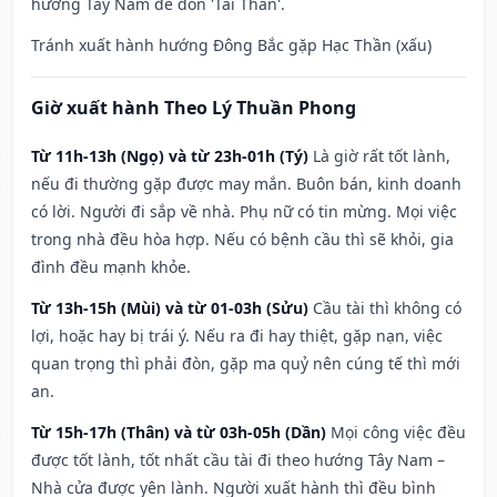
hướng Tây Nam để đón 'Tài Thần'.
Tránh xuất hành hướng Đông Bắc gặp Hạc Thần (xấu)
Giờ xuất hành Theo Lý Thuần Phong
Từ 11h-13h (Ngọ) và từ 23h-01h (Tý)
Là giờ rất tốt lành,
nếu đi thường gặp được may mắn. Buôn bán, kinh doanh
có lời. Người đi sắp về nhà. Phụ nữ có tin mừng. Mọi việc
trong nhà đều hòa hợp. Nếu có bệnh cầu thì sẽ khỏi, gia
đình đều mạnh khỏe.
Từ 13h-15h (Mùi) và từ 01-03h (Sửu)
Cầu tài thì không có
lợi, hoặc hay bị trái ý. Nếu ra đi hay thiệt, gặp nạn, việc
quan trọng thì phải đòn, gặp ma quỷ nên cúng tế thì mới
an.
Từ 15h-17h (Thân) và từ 03h-05h (Dần)
Mọi công việc đều
được tốt lành, tốt nhất cầu tài đi theo hướng Tây Nam –
Nhà cửa được yên lành. Người xuất hành thì đều bình