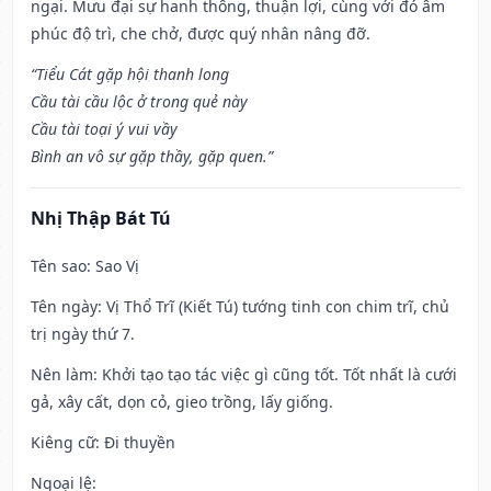
ngại. Mưu đại sự hanh thông, thuận lợi, cùng với đó âm
phúc độ trì, che chở, được quý nhân nâng đỡ.
“Tiểu Cát gặp hội thanh long
Cầu tài cầu lộc ở trong quẻ này
Cầu tài toại ý vui vầy
Bình an vô sự gặp thầy, gặp quen.”
Nhị Thập Bát Tú
Tên sao
: Sao Vị
Tên ngày
: Vị Thổ Trĩ (Kiết Tú) tướng tinh con chim trĩ, chủ
trị ngày thứ 7.
Nên làm
: Khởi tạo tạo tác việc gì cũng tốt. Tốt nhất là cưới
gả, xây cất, dọn cỏ, gieo trồng, lấy giống.
Kiêng cữ
: Đi thuyền
Ngoại lệ
: