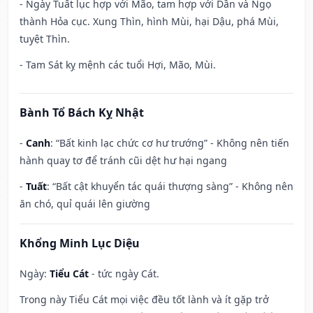
- Ngày Tuất lục hợp với Mão, tam hợp với Dần và Ngọ
thành Hỏa cục. Xung Thìn, hình Mùi, hại Dậu, phá Mùi,
tuyệt Thìn.
- Tam Sát kỵ mệnh các tuổi Hợi, Mão, Mùi.
Bành Tổ Bách Kỵ Nhật
-
Canh
: “Bất kinh lạc chức cơ hư trướng” - Không nên tiến
hành quay tơ để tránh cũi dệt hư hại ngang
-
Tuất
: “Bất cật khuyển tác quái thượng sàng” - Không nên
ăn chó, quỉ quái lên giường
Khổng Minh Lục Diệu
Ngày:
Tiểu Cát
- tức ngày Cát.
Trong này Tiểu Cát mọi việc đều tốt lành và ít gặp trở