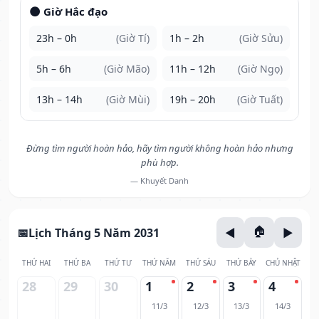
🌑 Giờ Hắc đạo
23h – 0h
(Giờ Tí)
1h – 2h
(Giờ Sửu)
5h – 6h
(Giờ Mão)
11h – 12h
(Giờ Ngọ)
13h – 14h
(Giờ Mùi)
19h – 20h
(Giờ Tuất)
Đừng tìm người hoàn hảo, hãy tìm người không hoàn hảo nhưng
phù hợp.
— Khuyết Danh
Lịch Tháng 5 Năm 2031
THỨ HAI
THỨ BA
THỨ TƯ
THỨ NĂM
THỨ SÁU
THỨ BẢY
CHỦ NHẬT
28
29
30
1
2
3
4
11/3
12/3
13/3
14/3