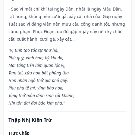
- Sao Vị mất chí khí tại ngày Dần, nhất là ngày Mậu Dần,
rất hung, không nên cưới gả, xây cất nhà cửa. Gặp ngày
Tuất sao Vị đăng viên nên mưu cầu công danh tốt, nhưng
cũng phạm Phục Đoạn, do đó gặp ngày này nên kỵ chôn
cất, xuất hành, cưới gả, xây cất...
“Vị tinh tạo tác sự như hà,
Phú quý, vinh hoa, hỷ khí đa,
Mai táng tiến lâm quan lộc vị,
Tam tai, cửu họa bất phùng tha.
Hôn nhân ngộ thử gia phú quý,
Phu phụ tề mi, vĩnh bảo hòa,
Tòng thử môn đình sinh cát khánh,
Nhi tôn đại đại bảo kim pha.”
Thập Nhị Kiến Trừ
Trực Chấp