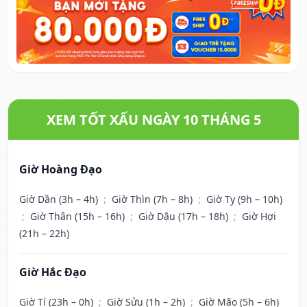
XEM TỐT XẤU NGÀY 10 THÁNG 5
Giờ Hoàng Đạo
Giờ Dần (3h – 4h)
;
Giờ Thìn (7h – 8h)
;
Giờ Tỵ (9h – 10h)
;
Giờ Thân (15h – 16h)
;
Giờ Dậu (17h – 18h)
;
Giờ Hợi
(21h – 22h)
Giờ Hắc Đạo
Giờ Tí (23h – 0h)
;
Giờ Sửu (1h – 2h)
;
Giờ Mão (5h – 6h)