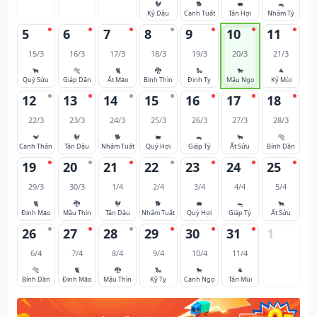
🐓
🐕
🐖
🐀
Kỷ Dậu
Canh Tuất
Tân Hợi
Nhâm Tý
5
6
7
8
9
10
11
15/3
16/3
17/3
18/3
19/3
20/3
21/3
🐂
🐅
🐈
🐉
🐍
🐎
🐐
Quý Sửu
Giáp Dần
Ất Mão
Bính Thìn
Đinh Tỵ
Mậu Ngọ
Kỷ Mùi
12
13
14
15
16
17
18
22/3
23/3
24/3
25/3
26/3
27/3
28/3
🐒
🐓
🐕
🐖
🐀
🐂
🐅
Canh Thân
Tân Dậu
Nhâm Tuất
Quý Hợi
Giáp Tý
Ất Sửu
Bính Dần
19
20
21
22
23
24
25
29/3
30/3
1/4
2/4
3/4
4/4
5/4
🐈
🐉
🐓
🐕
🐖
🐀
🐂
Đinh Mão
Mậu Thìn
Tân Dậu
Nhâm Tuất
Quý Hợi
Giáp Tý
Ất Sửu
26
27
28
29
30
31
1
6/4
7/4
8/4
9/4
10/4
11/4
🐅
🐈
🐉
🐍
🐎
🐐
Bính Dần
Đinh Mão
Mậu Thìn
Kỷ Tỵ
Canh Ngọ
Tân Mùi