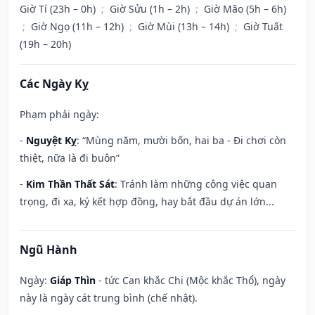
Giờ Tí (23h – 0h)
;
Giờ Sửu (1h – 2h)
;
Giờ Mão (5h – 6h)
;
Giờ Ngọ (11h – 12h)
;
Giờ Mùi (13h – 14h)
;
Giờ Tuất
(19h – 20h)
Các Ngày Kỵ
Phạm phải ngày:
-
Nguyệt Kỵ
: “Mùng năm, mười bốn, hai ba - Đi chơi còn
thiệt, nữa là đi buôn”
-
Kim Thần Thất Sát
: Tránh làm những công việc quan
trọng, đi xa, ký kết hợp đồng, hay bắt đầu dự án lớn...
Ngũ Hành
Ngày:
Giáp Thìn
- tức Can khắc Chi (Mộc khắc Thổ), ngày
này là ngày cát trung bình (chế nhật).