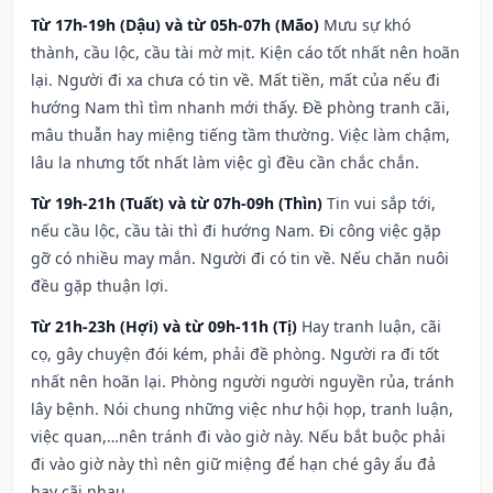
Từ 17h-19h (Dậu) và từ 05h-07h (Mão)
Mưu sự khó
thành, cầu lộc, cầu tài mờ mịt. Kiện cáo tốt nhất nên hoãn
lại. Người đi xa chưa có tin về. Mất tiền, mất của nếu đi
hướng Nam thì tìm nhanh mới thấy. Đề phòng tranh cãi,
mâu thuẫn hay miệng tiếng tầm thường. Việc làm chậm,
lâu la nhưng tốt nhất làm việc gì đều cần chắc chắn.
Từ 19h-21h (Tuất) và từ 07h-09h (Thìn)
Tin vui sắp tới,
nếu cầu lộc, cầu tài thì đi hướng Nam. Đi công việc gặp
gỡ có nhiều may mắn. Người đi có tin về. Nếu chăn nuôi
đều gặp thuận lợi.
Từ 21h-23h (Hợi) và từ 09h-11h (Tị)
Hay tranh luận, cãi
cọ, gây chuyện đói kém, phải đề phòng. Người ra đi tốt
nhất nên hoãn lại. Phòng người người nguyền rủa, tránh
lây bệnh. Nói chung những việc như hội họp, tranh luận,
việc quan,…nên tránh đi vào giờ này. Nếu bắt buộc phải
đi vào giờ này thì nên giữ miệng để hạn ché gây ẩu đả
hay cãi nhau.