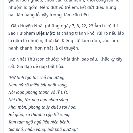
nhuộm lò gốm. Nên: dứt vú trẻ em, kết dứt điều hung
hại, lấp hang lỗ, xây tường, làm cầu tiêu.
- Gặp Huyền Nhật (những ngày 7, 8, 22, 23 Âm Lịch) thì
Sao Hư phạm
Diệt Một
: ắt chẳng tránh khỏi rủi ro nếu lập
lò gốm lò nhuộm, thừa kế. Kiêng cữ: làm rượu, vào làm
hành chánh, hơn nhất là đi thuyền.
Hư: Nhật Thử (con chuột): Nhật tinh, sao xấu. Khắc kỵ xây
cất. Gia đạo dễ gặp bất hòa.
“Hư tinh tạo tác chủ tai ương,
Nam nữ cô miên bất nhất song,
Nội loạn phong thanh vô lễ tiết,
Nhi tôn, tức phụ bạn nhân sàng,
Khai môn, phóng thủy chiêu tai họa,
Hổ giảo, xà thương cập tốt vong.
Tam tam ngũ ngũ liên niên bệnh,
Gia phá, nhân vong, bất khả đương.”