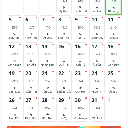
11/3
12/3
13/3
14/3
🐓
🐕
🐖
🐀
Kỷ Dậu
Canh Tuất
Tân Hợi
Nhâm Tý
5
6
7
8
9
10
11
15/3
16/3
17/3
18/3
19/3
20/3
21/3
🐂
🐅
🐈
🐉
🐍
🐎
🐐
Quý Sửu
Giáp Dần
Ất Mão
Bính Thìn
Đinh Tỵ
Mậu Ngọ
Kỷ Mùi
12
13
14
15
16
17
18
22/3
23/3
24/3
25/3
26/3
27/3
28/3
🐒
🐓
🐕
🐖
🐀
🐂
🐅
Canh Thân
Tân Dậu
Nhâm Tuất
Quý Hợi
Giáp Tý
Ất Sửu
Bính Dần
19
20
21
22
23
24
25
29/3
30/3
1/4
2/4
3/4
4/4
5/4
🐈
🐉
🐓
🐕
🐖
🐀
🐂
Đinh Mão
Mậu Thìn
Tân Dậu
Nhâm Tuất
Quý Hợi
Giáp Tý
Ất Sửu
26
27
28
29
30
31
1
6/4
7/4
8/4
9/4
10/4
11/4
🐅
🐈
🐉
🐍
🐎
🐐
Bính Dần
Đinh Mão
Mậu Thìn
Kỷ Tỵ
Canh Ngọ
Tân Mùi