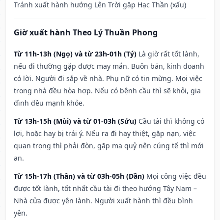
Tránh xuất hành hướng Lên Trời gặp Hạc Thần (xấu)
Giờ xuất hành Theo Lý Thuần Phong
Từ 11h-13h (Ngọ) và từ 23h-01h (Tý)
Là giờ rất tốt lành,
nếu đi thường gặp được may mắn. Buôn bán, kinh doanh
có lời. Người đi sắp về nhà. Phụ nữ có tin mừng. Mọi việc
trong nhà đều hòa hợp. Nếu có bệnh cầu thì sẽ khỏi, gia
đình đều mạnh khỏe.
Từ 13h-15h (Mùi) và từ 01-03h (Sửu)
Cầu tài thì không có
lợi, hoặc hay bị trái ý. Nếu ra đi hay thiệt, gặp nạn, việc
quan trọng thì phải đòn, gặp ma quỷ nên cúng tế thì mới
an.
Từ 15h-17h (Thân) và từ 03h-05h (Dần)
Mọi công việc đều
được tốt lành, tốt nhất cầu tài đi theo hướng Tây Nam –
Nhà cửa được yên lành. Người xuất hành thì đều bình
yên.