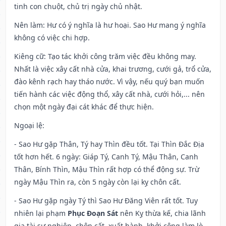
tinh con chuột, chủ trị ngày chủ nhật.
Nên làm
: Hư có ý nghĩa là hư hoại. Sao Hư mang ý nghĩa
không có việc chi hợp.
Kiêng cữ
: Tạo tác khởi công trăm việc đều không may.
Nhất là việc xây cất nhà cửa, khai trương, cưới gả, trổ cửa,
đào kênh rạch hay tháo nước. Vì vậy, nếu quý bạn muốn
tiến hành các việc động thổ, xây cất nhà, cưới hỏi,... nên
chọn một ngày đại cát khác để thực hiện.
Ngoại lệ
:
- Sao Hư gặp Thân, Tý hay Thìn đều tốt. Tại Thìn Đắc Địa
tốt hơn hết. 6 ngày: Giáp Tý, Canh Tý, Mậu Thân, Canh
Thân, Bính Thìn, Mậu Thìn rất hợp có thể động sự. Trừ
ngày Mậu Thìn ra, còn 5 ngày còn lại kỵ chôn cất.
- Sao Hư gặp ngày Tý thì Sao Hư Đăng Viên rất tốt. Tuy
nhiên lại phạm
Phục Đoạn Sát
nên Kỵ thừa kế, chia lãnh
gia tài sự nghiệp, chôn cất, xuất hành, khởi công làm lò