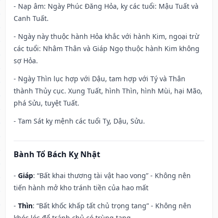
- Nạp âm: Ngày Phúc Đăng Hỏa, kỵ các tuổi: Mậu Tuất và
Canh Tuất.
- Ngày này thuộc hành Hỏa khắc với hành Kim, ngoại trừ
các tuổi: Nhâm Thân và Giáp Ngọ thuộc hành Kim không
sợ Hỏa.
- Ngày Thìn lục hợp với Dậu, tam hợp với Tý và Thân
thành Thủy cục. Xung Tuất, hình Thìn, hình Mùi, hại Mão,
phá Sửu, tuyệt Tuất.
- Tam Sát kỵ mệnh các tuổi Tỵ, Dậu, Sửu.
Bành Tổ Bách Kỵ Nhật
-
Giáp
: “Bất khai thương tài vật hao vong” - Không nên
tiến hành mở kho tránh tiền của hao mất
-
Thìn
: “Bất khốc khấp tất chủ trọng tang” - Không nên
khóc lóc để tránh chủ có trùng tang