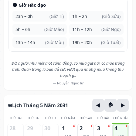
🌑 Giờ Hắc đạo
23h – 0h
(Giờ Tí)
1h – 2h
(Giờ Sửu)
5h – 6h
(Giờ Mão)
11h – 12h
(Giờ Ngọ)
13h – 14h
(Giờ Mùi)
19h – 20h
(Giờ Tuất)
Đời người như một một cánh đồng, có mùa gặt hái, có mùa trống
trơn. Quan trọng là bạn đủ sức vượt qua những mùa không thu
hoạch gì.
— Nguyễn Ngọc Tư
Lịch Tháng 5 Năm 2031
THỨ HAI
THỨ BA
THỨ TƯ
THỨ NĂM
THỨ SÁU
THỨ BẢY
CHỦ NHẬT
28
29
30
1
2
3
4