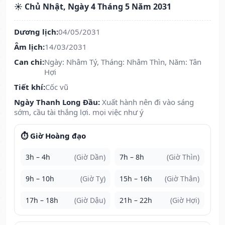
☀️ Chủ Nhật, Ngày 4 Tháng 5 Năm 2031
Dương lịch:
04/05/2031
Âm lịch:
14/03/2031
Can chi:
Ngày: Nhâm Tý, Tháng: Nhâm Thìn, Năm: Tân
Hợi
Tiết khí:
Cốc vũ
Ngày Thanh Long Đầu:
Xuất hành nên đi vào sáng
sớm, cầu tài thắng lợi. mọi việc như ý
⏱️ Giờ Hoàng đạo
3h – 4h
(Giờ Dần)
7h – 8h
(Giờ Thìn)
9h – 10h
(Giờ Tỵ)
15h – 16h
(Giờ Thân)
17h – 18h
(Giờ Dậu)
21h – 22h
(Giờ Hợi)