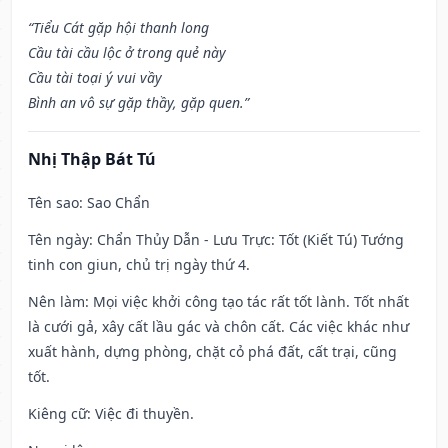
“Tiểu Cát gặp hội thanh long
Cầu tài cầu lộc ở trong quẻ này
Cầu tài toại ý vui vầy
Bình an vô sự gặp thầy, gặp quen.”
Nhị Thập Bát Tú
Tên sao
: Sao Chẩn
Tên ngày
: Chẩn Thủy Dẫn - Lưu Trực: Tốt (Kiết Tú) Tướng
tinh con giun, chủ trị ngày thứ 4.
Nên làm
: Mọi việc khởi công tạo tác rất tốt lành. Tốt nhất
là cưới gả, xây cất lầu gác và chôn cất. Các việc khác như
xuất hành, dựng phòng, chặt cỏ phá đất, cất trại, cũng
tốt.
Kiêng cữ
: Việc đi thuyền.