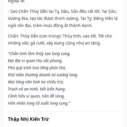
Ngoại lệ
:
- Sao Chẩn Thủy Dẫn tại Tỵ, Dậu, Sửu đều rất tốt. Tại Sửu:
Vượng Địa, tạo tác được thịnh vượng. Tại Tỵ: Đăng Viên là
ngôi tôn đại, trăm mưu động ắt thành danh.
Chẩn: Thủy Dẫn (con trùng): Thủy tinh, sao tốt. Tốt cho
những việc gả cưới, xây dựng cũng như an táng.
“Chẩn tinh lâm thủy tạo long cung,
Đại đại vi quan thụ sắc phong,
Phú quý vinh hoa tăng phúc thọ,
Khố mãn thương doanh tự xương long.
Mai táng văn tinh lai chiếu trợ,
Trạch xá an ninh, bất kiến hung.
Cánh hữu vi quan, tiên đế sủng,
Hôn nhân long tử xuất long cung.”
Thập Nhị Kiến Trừ