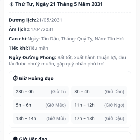
☀️ Thứ Tư, Ngày 21 Tháng 5 Năm 2031
Dương lịch:
21/05/2031
Âm lịch:
01/04/2031
Can chi:
Ngày: Tân Dậu, Tháng: Quý Tỵ, Năm: Tân Hợi
Tiết khí:
Tiểu mãn
Ngày Đường Phong:
Rất tốt, xuất hành thuận lợi, cầu
tài được như ý muốn, gặp quý nhân phù trợ
⏱️ Giờ Hoàng đạo
23h – 0h
(Giờ Tí)
3h – 4h
(Giờ Dần)
5h – 6h
(Giờ Mão)
11h – 12h
(Giờ Ngọ)
13h – 14h
(Giờ Mùi)
17h – 18h
(Giờ Dậu)
🌑 Giờ Hắc đạo