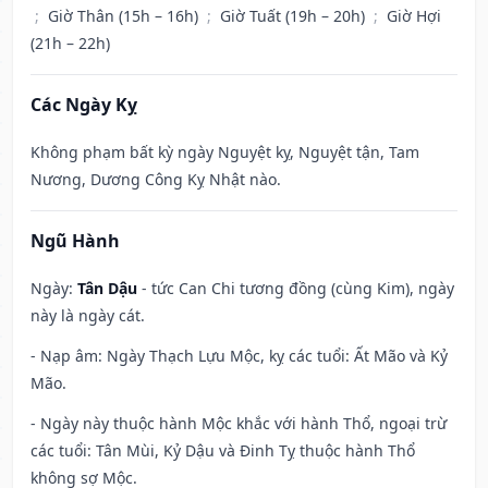
;
Giờ Thân (15h – 16h)
;
Giờ Tuất (19h – 20h)
;
Giờ Hợi
(21h – 22h)
Các Ngày Kỵ
Không phạm bất kỳ ngày Nguyệt kỵ, Nguyệt tận, Tam
Nương, Dương Công Kỵ Nhật nào.
Ngũ Hành
Ngày:
Tân Dậu
- tức Can Chi tương đồng (cùng Kim), ngày
này là ngày cát.
- Nạp âm: Ngày Thạch Lựu Mộc, kỵ các tuổi: Ất Mão và Kỷ
Mão.
- Ngày này thuộc hành Mộc khắc với hành Thổ, ngoại trừ
các tuổi: Tân Mùi, Kỷ Dậu và Đinh Tỵ thuộc hành Thổ
không sợ Mộc.