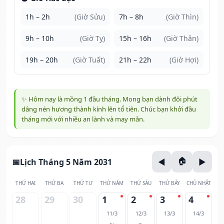
1h – 2h
(Giờ Sửu)
7h – 8h
(Giờ Thìn)
9h – 10h
(Giờ Tỵ)
15h – 16h
(Giờ Thân)
19h – 20h
(Giờ Tuất)
21h – 22h
(Giờ Hợi)
✨ Hôm nay là mồng 1 đầu tháng. Mong bạn dành đôi phút
dâng nén hương thành kính lên tổ tiên. Chúc bạn khởi đầu
tháng mới với nhiều an lành và may mắn.
Lịch Tháng 5 Năm 2031
THỨ HAI
THỨ BA
THỨ TƯ
THỨ NĂM
THỨ SÁU
THỨ BẢY
CHỦ NHẬT
28
29
30
1
2
3
4
11/3
12/3
13/3
14/3