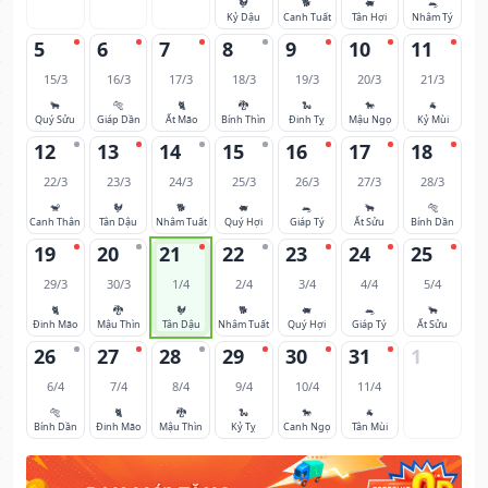
🐓
🐕
🐖
🐀
Kỷ Dậu
Canh Tuất
Tân Hợi
Nhâm Tý
5
6
7
8
9
10
11
15/3
16/3
17/3
18/3
19/3
20/3
21/3
🐂
🐅
🐈
🐉
🐍
🐎
🐐
Quý Sửu
Giáp Dần
Ất Mão
Bính Thìn
Đinh Tỵ
Mậu Ngọ
Kỷ Mùi
12
13
14
15
16
17
18
22/3
23/3
24/3
25/3
26/3
27/3
28/3
🐒
🐓
🐕
🐖
🐀
🐂
🐅
Canh Thân
Tân Dậu
Nhâm Tuất
Quý Hợi
Giáp Tý
Ất Sửu
Bính Dần
19
20
21
22
23
24
25
29/3
30/3
1/4
2/4
3/4
4/4
5/4
🐈
🐉
🐓
🐕
🐖
🐀
🐂
Đinh Mão
Mậu Thìn
Tân Dậu
Nhâm Tuất
Quý Hợi
Giáp Tý
Ất Sửu
26
27
28
29
30
31
1
6/4
7/4
8/4
9/4
10/4
11/4
🐅
🐈
🐉
🐍
🐎
🐐
Bính Dần
Đinh Mão
Mậu Thìn
Kỷ Tỵ
Canh Ngọ
Tân Mùi