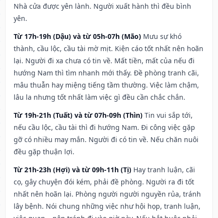
Nhà cửa được yên lành. Người xuất hành thì đều bình
yên.
Từ 17h-19h (Dậu) và từ 05h-07h (Mão)
Mưu sự khó
thành, cầu lộc, cầu tài mờ mịt. Kiện cáo tốt nhất nên hoãn
lại. Người đi xa chưa có tin về. Mất tiền, mất của nếu đi
hướng Nam thì tìm nhanh mới thấy. Đề phòng tranh cãi,
mâu thuẫn hay miệng tiếng tầm thường. Việc làm chậm,
lâu la nhưng tốt nhất làm việc gì đều cần chắc chắn.
Từ 19h-21h (Tuất) và từ 07h-09h (Thìn)
Tin vui sắp tới,
nếu cầu lộc, cầu tài thì đi hướng Nam. Đi công việc gặp
gỡ có nhiều may mắn. Người đi có tin về. Nếu chăn nuôi
đều gặp thuận lợi.
Từ 21h-23h (Hợi) và từ 09h-11h (Tị)
Hay tranh luận, cãi
cọ, gây chuyện đói kém, phải đề phòng. Người ra đi tốt
nhất nên hoãn lại. Phòng người người nguyền rủa, tránh
lây bệnh. Nói chung những việc như hội họp, tranh luận,