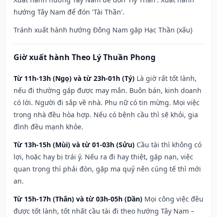
hướng Tây Nam để đón 'Tài Thần'.
Tránh xuất hành hướng Đông Nam gặp Hạc Thần (xấu)
Giờ xuất hành Theo Lý Thuần Phong
Từ 11h-13h (Ngọ) và từ 23h-01h (Tý)
Là giờ rất tốt lành,
nếu đi thường gặp được may mắn. Buôn bán, kinh doanh
có lời. Người đi sắp về nhà. Phụ nữ có tin mừng. Mọi việc
trong nhà đều hòa hợp. Nếu có bệnh cầu thì sẽ khỏi, gia
đình đều mạnh khỏe.
Từ 13h-15h (Mùi) và từ 01-03h (Sửu)
Cầu tài thì không có
lợi, hoặc hay bị trái ý. Nếu ra đi hay thiệt, gặp nạn, việc
quan trọng thì phải đòn, gặp ma quỷ nên cúng tế thì mới
an.
Từ 15h-17h (Thân) và từ 03h-05h (Dần)
Mọi công việc đều
được tốt lành, tốt nhất cầu tài đi theo hướng Tây Nam –