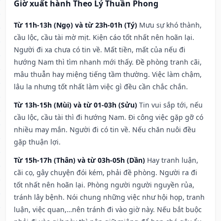
Giờ xuất hành Theo Lý Thuần Phong
Từ 11h-13h (Ngọ) và từ 23h-01h (Tý)
Mưu sự khó thành,
cầu lộc, cầu tài mờ mịt. Kiện cáo tốt nhất nên hoãn lại.
Người đi xa chưa có tin về. Mất tiền, mất của nếu đi
hướng Nam thì tìm nhanh mới thấy. Đề phòng tranh cãi,
mâu thuẫn hay miệng tiếng tầm thường. Việc làm chậm,
lâu la nhưng tốt nhất làm việc gì đều cần chắc chắn.
Từ 13h-15h (Mùi) và từ 01-03h (Sửu)
Tin vui sắp tới, nếu
cầu lộc, cầu tài thì đi hướng Nam. Đi công việc gặp gỡ có
nhiều may mắn. Người đi có tin về. Nếu chăn nuôi đều
gặp thuận lợi.
Từ 15h-17h (Thân) và từ 03h-05h (Dần)
Hay tranh luận,
cãi cọ, gây chuyện đói kém, phải đề phòng. Người ra đi
tốt nhất nên hoãn lại. Phòng người người nguyền rủa,
tránh lây bệnh. Nói chung những việc như hội họp, tranh
luận, việc quan,…nên tránh đi vào giờ này. Nếu bắt buộc