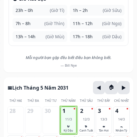
23h – 0h
(Giờ Tí)
1h – 2h
(Giờ Sửu)
7h – 8h
(Giờ Thìn)
11h – 12h
(Giờ Ngọ)
13h – 14h
(Giờ Mùi)
17h – 18h
(Giờ Dậu)
Mỗi người bạn gặp đều biết điều bạn không biết.
— Bill Nye
Lịch Tháng 5 Năm 2031
THỨ HAI
THỨ BA
THỨ TƯ
THỨ NĂM
THỨ SÁU
THỨ BẢY
CHỦ NHẬT
28
29
30
1
2
3
4
11/3
12/3
13/3
14/3
🐓
🐕
🐖
🐀
Kỷ Dậu
Canh Tuất
Tân Hợi
Nhâm Tý