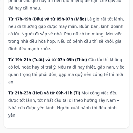
phải đi vào giờ này thì nên giữ miệng để hạn ché gây ẩu
đả hay cãi nhau.
Từ 17h-19h (Dậu) và từ 05h-07h (Mão)
Là giờ rất tốt lành,
nếu đi thường gặp được may mắn. Buôn bán, kinh doanh
có lời. Người đi sắp về nhà. Phụ nữ có tin mừng. Mọi việc
trong nhà đều hòa hợp. Nếu có bệnh cầu thì sẽ khỏi, gia
đình đều mạnh khỏe.
Từ 19h-21h (Tuất) và từ 07h-09h (Thìn)
Cầu tài thì không
có lợi, hoặc hay bị trái ý. Nếu ra đi hay thiệt, gặp nạn, việc
quan trọng thì phải đòn, gặp ma quỷ nên cúng tế thì mới
an.
Từ 21h-23h (Hợi) và từ 09h-11h (Tị)
Mọi công việc đều
được tốt lành, tốt nhất cầu tài đi theo hướng Tây Nam –
Nhà cửa được yên lành. Người xuất hành thì đều bình
yên.