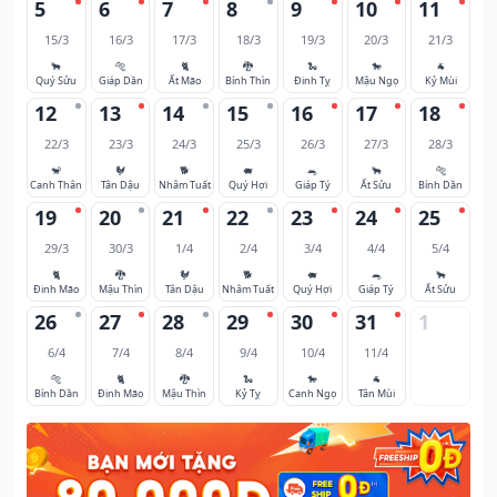
5
6
7
8
9
10
11
15/3
16/3
17/3
18/3
19/3
20/3
21/3
🐂
🐅
🐈
🐉
🐍
🐎
🐐
Quý Sửu
Giáp Dần
Ất Mão
Bính Thìn
Đinh Tỵ
Mậu Ngọ
Kỷ Mùi
12
13
14
15
16
17
18
22/3
23/3
24/3
25/3
26/3
27/3
28/3
🐒
🐓
🐕
🐖
🐀
🐂
🐅
Canh Thân
Tân Dậu
Nhâm Tuất
Quý Hợi
Giáp Tý
Ất Sửu
Bính Dần
19
20
21
22
23
24
25
29/3
30/3
1/4
2/4
3/4
4/4
5/4
🐈
🐉
🐓
🐕
🐖
🐀
🐂
Đinh Mão
Mậu Thìn
Tân Dậu
Nhâm Tuất
Quý Hợi
Giáp Tý
Ất Sửu
26
27
28
29
30
31
1
6/4
7/4
8/4
9/4
10/4
11/4
🐅
🐈
🐉
🐍
🐎
🐐
Bính Dần
Đinh Mão
Mậu Thìn
Kỷ Tỵ
Canh Ngọ
Tân Mùi