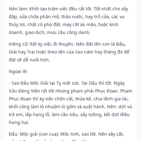
Nên làm
: Khởi tạo trăm việc đều rất tốt. Tốt nhất cho xây
đắp, sửa chữa phần mộ, tháo nước, hay trổ cửa, các vụ
thủy lợi, chặt cỏ phá đất, may cắt áo mão, hoặc kinh
doanh, giao dịch, mưu cầu công danh.
Kiêng cữ
: Rất kỵ việc đi thuyền. Nên đặt tên con là Đẩu,
Giải hay Trại hoặc theo tên của Sao năm hay tháng đó để
đặt sẽ dễ nuôi hơn.
Ngoại lệ
:
- Sao Đẩu Mộc Giải tại Tỵ mất sức. Tại Dậu thì tốt. Ngày
Sửu Đăng Viên rất tốt nhưng phạm phải Phục Đoạn. Phạm
Phục Đoạn thì kỵ việc chôn cất, thừa kế, chia lãnh gia tài,
khởi công làm lò nhuộm lò gốm và xuất hành. Nên: dứt vú
trẻ em, lấp hang lỗ, làm cầu tiêu, xây tường, kết dứt điều
hung hại.
Đẩu: Mộc giải (con cua): Mộc tinh, sao tốt. Nên xây cất,