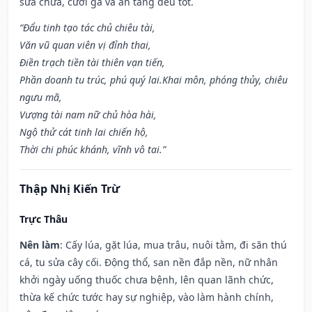
sửa chữa, cưới gả và an táng đều tốt.
“Đẩu tinh tạo tác chủ chiêu tài,
Văn vũ quan viên vị đỉnh thai,
Điền trạch tiền tài thiên vạn tiến,
Phần doanh tu trúc, phú quý lai.Khai môn, phóng thủy, chiêu
ngưu mã,
Vượng tài nam nữ chủ hòa hài,
Ngộ thử cát tinh lai chiến hộ,
Thời chi phúc khánh, vĩnh vô tai.”
Thập Nhị Kiến Trừ
Trực Thâu
Nên làm
: Cấy lúa, gặt lúa, mua trâu, nuôi tằm, đi săn thú
cá, tu sửa cây cối. Động thổ, san nền đắp nền, nữ nhân
khởi ngày uống thuốc chưa bệnh, lên quan lãnh chức,
thừa kế chức tước hay sự nghiệp, vào làm hành chính,