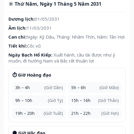
☀️ Thứ Năm, Ngày 1 Tháng 5 Năm 2031
Dương lịch:
01/05/2031
Âm lịch:
11/03/2031
Can chi:
Ngày: Kỷ Dậu, Tháng: Nhâm Thìn, Năm: Tân Hợi
Tiết khí:
Cốc vũ
Ngày Bạch Hổ Kiếp:
Xuất hành, cầu tài được như ý
muốn, đi hướng Nam và Bắc rất thuận lợi
⏱️ Giờ Hoàng đạo
3h – 4h
(Giờ Dần)
5h – 6h
(Giờ Mão)
9h – 10h
(Giờ Tỵ)
15h – 16h
(Giờ Thân)
19h – 20h
(Giờ Tuất)
21h – 22h
(Giờ Hợi)
🌑 Giờ Hắc đạo