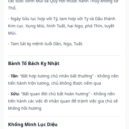
các tuổi: Đinh Mùi và Quý Hợi thuộc hành Thủy không sợ
Thổ.
- Ngày Sửu lục hợp với Tý, tam hợp với Tỵ và Dậu thành
Kim cục. Xung Mùi, hình Tuất, hại Ngọ, phá Thìn, tuyệt
Mùi.
- Tam Sát kỵ mệnh tuổi Dần, Ngọ, Tuất.
Bành Tổ Bách Kỵ Nhật
-
Tân
: “Bất hợp tương chủ nhân bất thường” - Không nên
tiến hành trộn tương, chủ không được nếm qua
-
Sửu
: “Bất quan đới chủ bất hoàn hương” - Không nên
tiến hành các việc đi nhận quan để tránh việc gia chủ sẽ
không hồi hương
Khổng Minh Lục Diệu