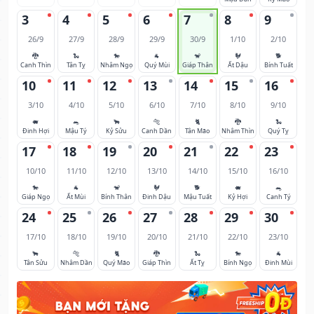
3
4
5
6
7
8
9
26/9
27/9
28/9
29/9
30/9
1/10
2/10
🐉
🐍
🐎
🐐
🐒
🐓
🐕
Canh Thìn
Tân Tỵ
Nhâm Ngọ
Quý Mùi
Giáp Thân
Ất Dậu
Bính Tuất
10
11
12
13
14
15
16
3/10
4/10
5/10
6/10
7/10
8/10
9/10
🐖
🐀
🐂
🐅
🐈
🐉
🐍
Đinh Hợi
Mậu Tý
Kỷ Sửu
Canh Dần
Tân Mão
Nhâm Thìn
Quý Tỵ
17
18
19
20
21
22
23
10/10
11/10
12/10
13/10
14/10
15/10
16/10
🐎
🐐
🐒
🐓
🐕
🐖
🐀
Giáp Ngọ
Ất Mùi
Bính Thân
Đinh Dậu
Mậu Tuất
Kỷ Hợi
Canh Tý
24
25
26
27
28
29
30
17/10
18/10
19/10
20/10
21/10
22/10
23/10
🐂
🐅
🐈
🐉
🐍
🐎
🐐
Tân Sửu
Nhâm Dần
Quý Mão
Giáp Thìn
Ất Tỵ
Bính Ngọ
Đinh Mùi