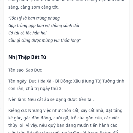
sáng, càng sớm càng tốt.
“Tốc Hỷ là bạn trùng phùng
Gặp trùng gặp bạn vợ chồng sánh đôi
Có tài có lộc hẳn hoi
Cầu gì cũng được mừng vui thỏa lòng”
Nhị Thập Bát Tú
Tên sao
: Sao Dực
Tên ngày
: Dực Hỏa Xà - Bi Đồng: Xấu (Hung Tú) Tướng tinh
con rắn, chủ trị ngày thứ 3.
Nên làm
: Nếu cắt áo sẽ đặng được tiền tài.
Kiêng cữ
: Những việc như chôn cất, xây cất nhà, đặt táng
kê gác, gác đòn đông, cưới gã, trổ cửa gắn cửa, các việc
thủy lợi. Vì vậy, nếu quý bạn đang muốn tiến hành các
việc trên thì nên chọn một ngày đại cát trong tháng để