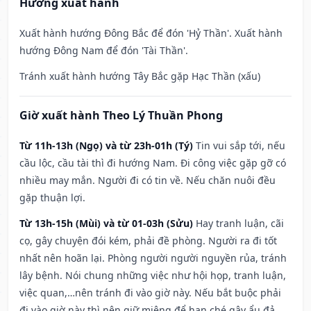
Hướng xuất hành
Xuất hành hướng Đông Bắc để đón 'Hỷ Thần'. Xuất hành
hướng Đông Nam để đón 'Tài Thần'.
Tránh xuất hành hướng Tây Bắc gặp Hạc Thần (xấu)
Giờ xuất hành Theo Lý Thuần Phong
Từ 11h-13h (Ngọ) và từ 23h-01h (Tý)
Tin vui sắp tới, nếu
cầu lộc, cầu tài thì đi hướng Nam. Đi công việc gặp gỡ có
nhiều may mắn. Người đi có tin về. Nếu chăn nuôi đều
gặp thuận lợi.
Từ 13h-15h (Mùi) và từ 01-03h (Sửu)
Hay tranh luận, cãi
cọ, gây chuyện đói kém, phải đề phòng. Người ra đi tốt
nhất nên hoãn lại. Phòng người người nguyền rủa, tránh
lây bệnh. Nói chung những việc như hội họp, tranh luận,
việc quan,…nên tránh đi vào giờ này. Nếu bắt buộc phải
đi vào giờ này thì nên giữ miệng để hạn ché gây ẩu đả