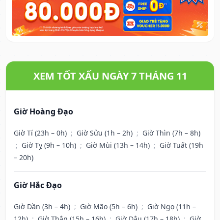
XEM TỐT XẤU NGÀY 7 THÁNG 11
Giờ Hoàng Đạo
Giờ Tí (23h – 0h)
;
Giờ Sửu (1h – 2h)
;
Giờ Thìn (7h – 8h)
;
Giờ Tỵ (9h – 10h)
;
Giờ Mùi (13h – 14h)
;
Giờ Tuất (19h
– 20h)
Giờ Hắc Đạo
Giờ Dần (3h – 4h)
;
Giờ Mão (5h – 6h)
;
Giờ Ngọ (11h –
12h)
;
Giờ Thân (15h – 16h)
;
Giờ Dậu (17h – 18h)
;
Giờ