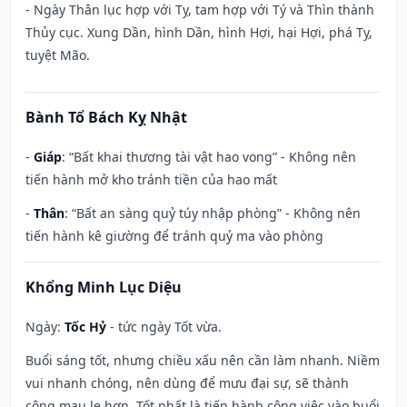
- Ngày Thân lục hợp với Tỵ, tam hợp với Tý và Thìn thành
Thủy cục. Xung Dần, hình Dần, hình Hợi, hại Hợi, phá Tỵ,
tuyệt Mão.
Bành Tổ Bách Kỵ Nhật
-
Giáp
: “Bất khai thương tài vật hao vong” - Không nên
tiến hành mở kho tránh tiền của hao mất
-
Thân
: “Bất an sàng quỷ túy nhập phòng” - Không nên
tiến hành kê giường để tránh quỷ ma vào phòng
Khổng Minh Lục Diệu
Ngày:
Tốc Hỷ
- tức ngày Tốt vừa.
Buổi sáng tốt, nhưng chiều xấu nên cần làm nhanh. Niềm
vui nhanh chóng, nên dùng để mưu đại sự, sẽ thành
công mau lẹ hơn. Tốt nhất là tiến hành công việc vào buổi