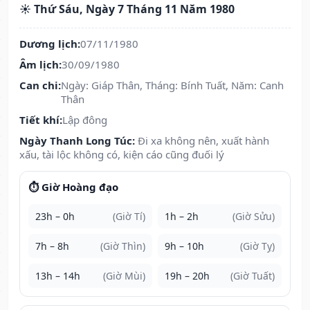
☀️ Thứ Sáu, Ngày 7 Tháng 11 Năm 1980
Dương lịch:
07/11/1980
Âm lịch:
30/09/1980
Can chi:
Ngày: Giáp Thân, Tháng: Bính Tuất, Năm: Canh
Thân
Tiết khí:
Lập đông
Ngày Thanh Long Túc:
Đi xa không nên, xuất hành
xấu, tài lộc không có, kiện cáo cũng đuối lý
⏱️ Giờ Hoàng đạo
23h – 0h
(Giờ Tí)
1h – 2h
(Giờ Sửu)
7h – 8h
(Giờ Thìn)
9h – 10h
(Giờ Tỵ)
13h – 14h
(Giờ Mùi)
19h – 20h
(Giờ Tuất)