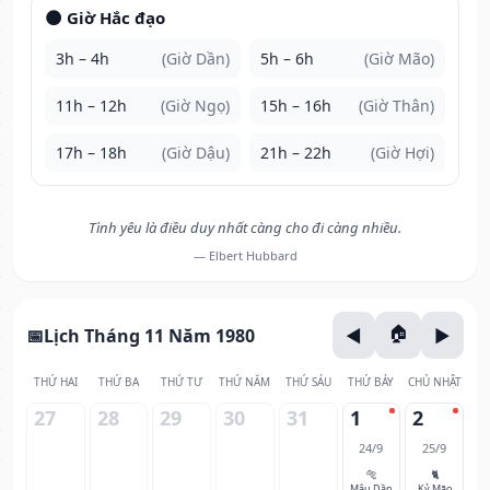
🌑 Giờ Hắc đạo
3h – 4h
(Giờ Dần)
5h – 6h
(Giờ Mão)
11h – 12h
(Giờ Ngọ)
15h – 16h
(Giờ Thân)
17h – 18h
(Giờ Dậu)
21h – 22h
(Giờ Hợi)
Tình yêu là điều duy nhất càng cho đi càng nhiều.
— Elbert Hubbard
Lịch Tháng 11 Năm 1980
THỨ HAI
THỨ BA
THỨ TƯ
THỨ NĂM
THỨ SÁU
THỨ BẢY
CHỦ NHẬT
27
28
29
30
31
1
2
24/9
25/9
🐅
🐈
Mậu Dần
Kỷ Mão