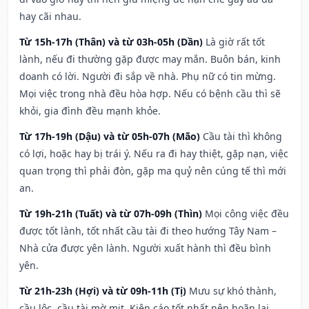
hay cãi nhau.
Từ 15h-17h (Thân) và từ 03h-05h (Dần)
Là giờ rất tốt
lành, nếu đi thường gặp được may mắn. Buôn bán, kinh
doanh có lời. Người đi sắp về nhà. Phụ nữ có tin mừng.
Mọi việc trong nhà đều hòa hợp. Nếu có bệnh cầu thì sẽ
khỏi, gia đình đều mạnh khỏe.
Từ 17h-19h (Dậu) và từ 05h-07h (Mão)
Cầu tài thì không
có lợi, hoặc hay bị trái ý. Nếu ra đi hay thiệt, gặp nạn, việc
quan trọng thì phải đòn, gặp ma quỷ nên cúng tế thì mới
an.
Từ 19h-21h (Tuất) và từ 07h-09h (Thìn)
Mọi công việc đều
được tốt lành, tốt nhất cầu tài đi theo hướng Tây Nam –
Nhà cửa được yên lành. Người xuất hành thì đều bình
yên.
Từ 21h-23h (Hợi) và từ 09h-11h (Tị)
Mưu sự khó thành,
cầu lộc, cầu tài mờ mịt. Kiện cáo tốt nhất nên hoãn lại.