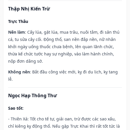
Thập Nhị Kiến Trừ
Trực Thâu
Nên làm
: Cấy lúa, gặt lúa, mua trâu, nuôi tằm, đi săn thú
cá, tu sửa cây cối. Động thổ, san nền đắp nền, nữ nhân
khởi ngày uống thuốc chưa bệnh, lên quan lãnh chức,
thừa kế chức tước hay sự nghiệp, vào làm hành chính,
nộp đơn dâng sớ.
Không nên
: Bắt đầu công việc mới, kỵ đi du lịch, kỵ tang
lễ.
Ngọc Hạp Thông Thư
Sao tốt
:
- Thiên Xá: Tốt cho tế tự, giải oan, trừ được các sao xấu,
chỉ kiêng kỵ động thổ. Nếu gặp Trực Khai thì rất tốt tức là