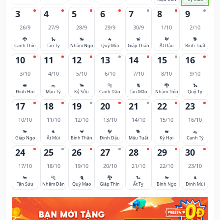
3
4
5
6
7
8
9
26/9
27/9
28/9
29/9
30/9
1/10
2/10
🐉
🐍
🐎
🐐
🐒
🐓
🐕
Canh Thìn
Tân Tỵ
Nhâm Ngọ
Quý Mùi
Giáp Thân
Ất Dậu
Bính Tuất
10
11
12
13
14
15
16
3/10
4/10
5/10
6/10
7/10
8/10
9/10
🐖
🐀
🐂
🐅
🐈
🐉
🐍
Đinh Hợi
Mậu Tý
Kỷ Sửu
Canh Dần
Tân Mão
Nhâm Thìn
Quý Tỵ
17
18
19
20
21
22
23
10/10
11/10
12/10
13/10
14/10
15/10
16/10
🐎
🐐
🐒
🐓
🐕
🐖
🐀
Giáp Ngọ
Ất Mùi
Bính Thân
Đinh Dậu
Mậu Tuất
Kỷ Hợi
Canh Tý
24
25
26
27
28
29
30
17/10
18/10
19/10
20/10
21/10
22/10
23/10
🐂
🐅
🐈
🐉
🐍
🐎
🐐
Tân Sửu
Nhâm Dần
Quý Mão
Giáp Thìn
Ất Tỵ
Bính Ngọ
Đinh Mùi