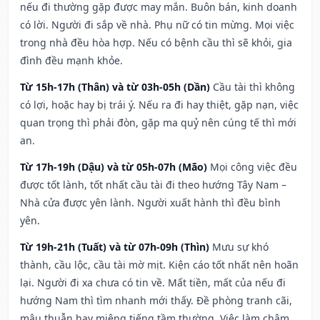
nếu đi thường gặp được may mắn. Buôn bán, kinh doanh
có lời. Người đi sắp về nhà. Phụ nữ có tin mừng. Mọi việc
trong nhà đều hòa hợp. Nếu có bệnh cầu thì sẽ khỏi, gia
đình đều mạnh khỏe.
Từ 15h-17h (Thân) và từ 03h-05h (Dần)
Cầu tài thì không
có lợi, hoặc hay bị trái ý. Nếu ra đi hay thiệt, gặp nạn, việc
quan trọng thì phải đòn, gặp ma quỷ nên cúng tế thì mới
an.
Từ 17h-19h (Dậu) và từ 05h-07h (Mão)
Mọi công việc đều
được tốt lành, tốt nhất cầu tài đi theo hướng Tây Nam –
Nhà cửa được yên lành. Người xuất hành thì đều bình
yên.
Từ 19h-21h (Tuất) và từ 07h-09h (Thìn)
Mưu sự khó
thành, cầu lộc, cầu tài mờ mịt. Kiện cáo tốt nhất nên hoãn
lại. Người đi xa chưa có tin về. Mất tiền, mất của nếu đi
hướng Nam thì tìm nhanh mới thấy. Đề phòng tranh cãi,
mâu thuẫn hay miệng tiếng tầm thường. Việc làm chậm,