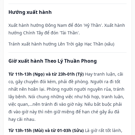
Hướng xuất hành
Xuất hành hướng Đông Nam để đón 'Hỷ Thần'. Xuất hành
hướng Chính Tây để đón 'Tài Thần'.
Tránh xuất hành hướng Lên Trời gặp Hạc Thần (xấu)
Giờ xuất hành Theo Lý Thuần Phong
Từ 11h-13h (Ngọ) và từ 23h-01h (Tý)
Hay tranh luận, cãi
cọ, gây chuyện đói kém, phải đề phòng. Người ra đi tốt
nhất nên hoãn lại. Phòng người người nguyền rủa, tránh
lây bệnh. Nói chung những việc như hội họp, tranh luận,
việc quan,…nên tránh đi vào giờ này. Nếu bắt buộc phải
đi vào giờ này thì nên giữ miệng để hạn ché gây ẩu đả
hay cãi nhau.
Từ 13h-15h (Mùi) và từ 01-03h (Sửu)
Là giờ rất tốt lành,