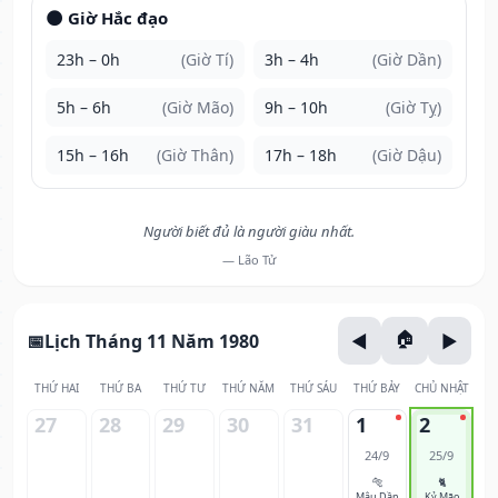
🌑 Giờ Hắc đạo
23h – 0h
(Giờ Tí)
3h – 4h
(Giờ Dần)
5h – 6h
(Giờ Mão)
9h – 10h
(Giờ Tỵ)
15h – 16h
(Giờ Thân)
17h – 18h
(Giờ Dậu)
Người biết đủ là người giàu nhất.
— Lão Tử
Lịch Tháng 11 Năm 1980
THỨ HAI
THỨ BA
THỨ TƯ
THỨ NĂM
THỨ SÁU
THỨ BẢY
CHỦ NHẬT
27
28
29
30
31
1
2
24/9
25/9
🐅
🐈
Mậu Dần
Kỷ Mão