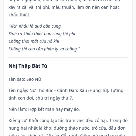
xảy ra cãi vã, thị phi, mâu thuẫn, làm ơn nên oán hoặc
khẩu thiệt.
“Xích Khẩu là quả bần cùng
Sinh ra khẩu thiệt bàn cùng thị phi
Chẳng thời mất của nó khi
Không thì chó cắn phân ly vợ chồng.”
Nhị Thập Bát Tú
Tên sao
: Sao Nữ
Tên ngày
: Nữ Thổ Bức - Cảnh Đan: Xấu (Hung Tú). Tướng
tinh con dơi, chủ trị ngày thứ 7.
Nên làm
: Hợp kết màn hay may áo.
Kiêng cữ
: Khởi công tạo tác trăm việc đều có hại. Trong đó
hung hại nhất là khơi đường tháo nước, trổ cửa, đầu đơn
kiện cáo, chôn cất. Vì vậy, để tránh điềm giữ quý bạn nên