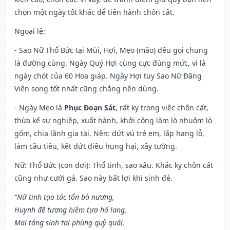
chọn một ngày tốt khác để tiến hành chôn cất.
Ngoại lệ
:
- Sao Nữ Thổ Bức tại Mùi, Hợi, Mẹo (mão) đều gọi chung
là đường cùng. Ngày Quý Hợi cùng cực đúng mức, vì là
ngày chót của 60 Hoa giáp. Ngày Hợi tuy Sao Nữ Đăng
Viên song tốt nhất cũng chẳng nên dùng.
- Ngày Mẹo là
Phục Đoạn Sát
, rất kỵ trong việc chôn cất,
thừa kế sự nghiệp, xuất hành, khởi công làm lò nhuộm lò
gốm, chia lãnh gia tài. Nên: dứt vú trẻ em, lấp hang lỗ,
làm cầu tiêu, kết dứt điều hung hại, xây tường.
Nữ: Thổ Bức (con dơi): Thổ tinh, sao xấu. Khắc kỵ chôn cất
cũng như cưới gả. Sao này bất lợi khi sinh đẻ.
“Nữ tinh tạo tác tổn bà nương,
Huynh đệ tương hiềm tựa hổ lang,
Mai táng sinh tai phùng quỷ quái,