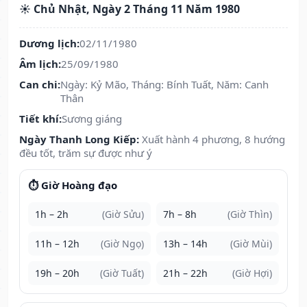
☀️ Chủ Nhật, Ngày 2 Tháng 11 Năm 1980
Dương lịch:
02/11/1980
Âm lịch:
25/09/1980
Can chi:
Ngày: Kỷ Mão, Tháng: Bính Tuất, Năm: Canh
Thân
Tiết khí:
Sương giáng
Ngày Thanh Long Kiếp:
Xuất hành 4 phương, 8 hướng
đều tốt, trăm sự được như ý
⏱️ Giờ Hoàng đạo
1h – 2h
(Giờ Sửu)
7h – 8h
(Giờ Thìn)
11h – 12h
(Giờ Ngọ)
13h – 14h
(Giờ Mùi)
19h – 20h
(Giờ Tuất)
21h – 22h
(Giờ Hợi)