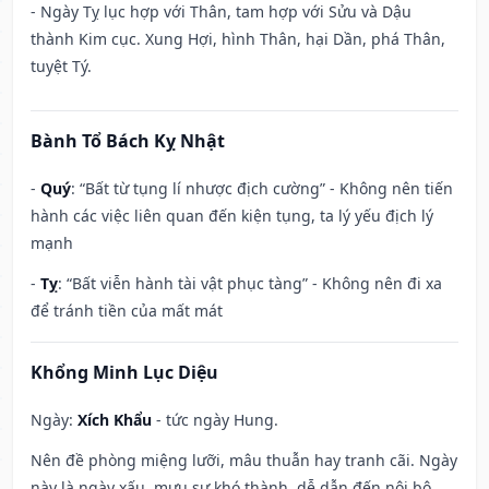
- Ngày Tỵ lục hợp với Thân, tam hợp với Sửu và Dậu
thành Kim cục. Xung Hợi, hình Thân, hại Dần, phá Thân,
tuyệt Tý.
Bành Tổ Bách Kỵ Nhật
-
Quý
: “Bất từ tụng lí nhược địch cường” - Không nên tiến
hành các việc liên quan đến kiện tụng, ta lý yếu địch lý
mạnh
-
Tỵ
: “Bất viễn hành tài vật phục tàng” - Không nên đi xa
để tránh tiền của mất mát
Khổng Minh Lục Diệu
Ngày:
Xích Khẩu
- tức ngày Hung.
Nên đề phòng miệng lưỡi, mâu thuẫn hay tranh cãi. Ngày
này là ngày xấu, mưu sự khó thành, dễ dẫn đến nội bộ