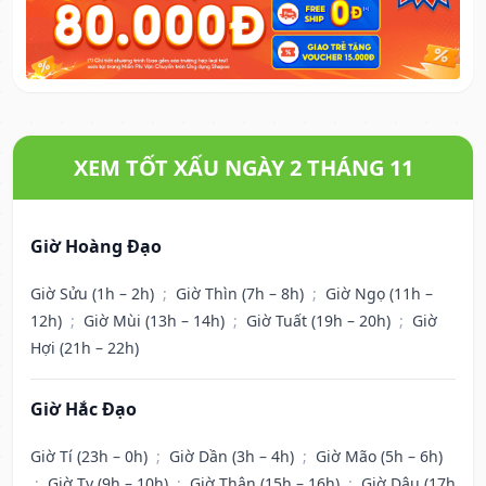
XEM TỐT XẤU NGÀY 2 THÁNG 11
Giờ Hoàng Đạo
Giờ Sửu (1h – 2h)
;
Giờ Thìn (7h – 8h)
;
Giờ Ngọ (11h –
12h)
;
Giờ Mùi (13h – 14h)
;
Giờ Tuất (19h – 20h)
;
Giờ
Hợi (21h – 22h)
Giờ Hắc Đạo
Giờ Tí (23h – 0h)
;
Giờ Dần (3h – 4h)
;
Giờ Mão (5h – 6h)
;
Giờ Tỵ (9h – 10h)
;
Giờ Thân (15h – 16h)
;
Giờ Dậu (17h