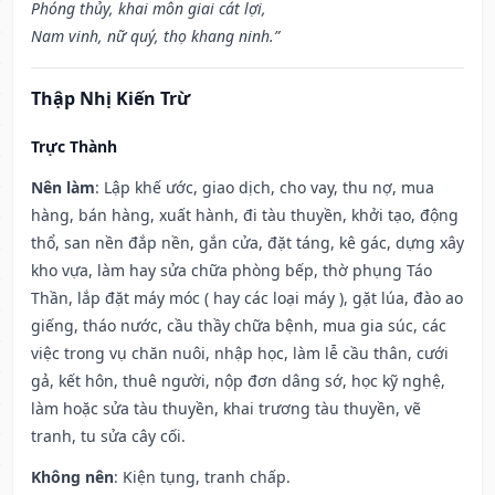
Phóng thủy, khai môn giai cát lợi,
Nam vinh, nữ quý, thọ khang ninh.”
Thập Nhị Kiến Trừ
Trực Thành
Nên làm
: Lập khế ước, giao dịch, cho vay, thu nợ, mua
hàng, bán hàng, xuất hành, đi tàu thuyền, khởi tạo, động
thổ, san nền đắp nền, gắn cửa, đặt táng, kê gác, dựng xây
kho vựa, làm hay sửa chữa phòng bếp, thờ phụng Táo
Thần, lắp đặt máy móc ( hay các loại máy ), gặt lúa, đào ao
giếng, tháo nước, cầu thầy chữa bệnh, mua gia súc, các
việc trong vụ chăn nuôi, nhập học, làm lễ cầu thân, cưới
gả, kết hôn, thuê người, nộp đơn dâng sớ, học kỹ nghệ,
làm hoặc sửa tàu thuyền, khai trương tàu thuyền, vẽ
tranh, tu sửa cây cối.
Không nên
: Kiện tụng, tranh chấp.