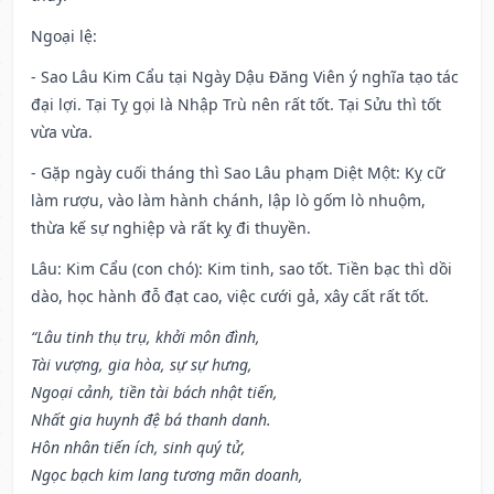
Ngoại lệ
:
- Sao Lâu Kim Cẩu tại Ngày Dậu Đăng Viên ý nghĩa tạo tác
đại lợi. Tại Tỵ gọi là Nhập Trù nên rất tốt. Tại Sửu thì tốt
vừa vừa.
- Gặp ngày cuối tháng thì Sao Lâu phạm Diệt Một: Kỵ cữ
làm rượu, vào làm hành chánh, lập lò gốm lò nhuộm,
thừa kế sự nghiệp và rất kỵ đi thuyền.
Lâu: Kim Cẩu (con chó): Kim tinh, sao tốt. Tiền bạc thì dồi
dào, học hành đỗ đạt cao, việc cưới gả, xây cất rất tốt.
“Lâu tinh thụ trụ, khởi môn đình,
Tài vượng, gia hòa, sự sự hưng,
Ngoại cảnh, tiền tài bách nhật tiến,
Nhất gia huynh đệ bá thanh danh.
Hôn nhân tiến ích, sinh quý tử,
Ngọc bạch kim lang tương mãn doanh,