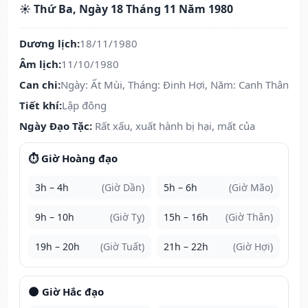
☀️ Thứ Ba, Ngày 18 Tháng 11 Năm 1980
Dương lịch:
18/11/1980
Âm lịch:
11/10/1980
Can chi:
Ngày: Ất Mùi, Tháng: Đinh Hợi, Năm: Canh Thân
Tiết khí:
Lập đông
Ngày Đạo Tặc:
Rất xấu, xuất hành bị hại, mất của
⏱️ Giờ Hoàng đạo
3h – 4h
(Giờ Dần)
5h – 6h
(Giờ Mão)
9h – 10h
(Giờ Tỵ)
15h – 16h
(Giờ Thân)
19h – 20h
(Giờ Tuất)
21h – 22h
(Giờ Hợi)
🌑 Giờ Hắc đạo