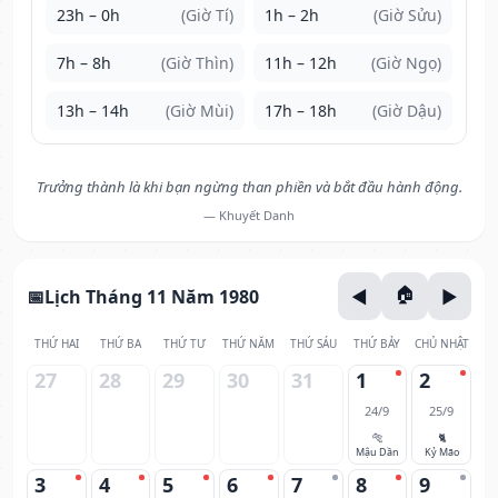
23h – 0h
(Giờ Tí)
1h – 2h
(Giờ Sửu)
7h – 8h
(Giờ Thìn)
11h – 12h
(Giờ Ngọ)
13h – 14h
(Giờ Mùi)
17h – 18h
(Giờ Dậu)
Trưởng thành là khi bạn ngừng than phiền và bắt đầu hành động.
— Khuyết Danh
Lịch Tháng 11 Năm 1980
THỨ HAI
THỨ BA
THỨ TƯ
THỨ NĂM
THỨ SÁU
THỨ BẢY
CHỦ NHẬT
27
28
29
30
31
1
2
24/9
25/9
🐅
🐈
Mậu Dần
Kỷ Mão
3
4
5
6
7
8
9