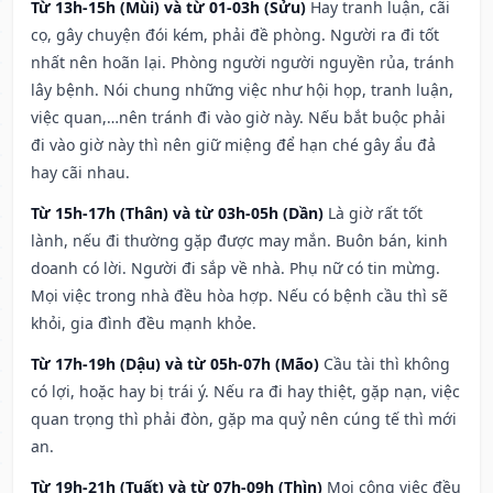
Từ 13h-15h (Mùi) và từ 01-03h (Sửu)
Hay tranh luận, cãi
cọ, gây chuyện đói kém, phải đề phòng. Người ra đi tốt
nhất nên hoãn lại. Phòng người người nguyền rủa, tránh
lây bệnh. Nói chung những việc như hội họp, tranh luận,
việc quan,…nên tránh đi vào giờ này. Nếu bắt buộc phải
đi vào giờ này thì nên giữ miệng để hạn ché gây ẩu đả
hay cãi nhau.
Từ 15h-17h (Thân) và từ 03h-05h (Dần)
Là giờ rất tốt
lành, nếu đi thường gặp được may mắn. Buôn bán, kinh
doanh có lời. Người đi sắp về nhà. Phụ nữ có tin mừng.
Mọi việc trong nhà đều hòa hợp. Nếu có bệnh cầu thì sẽ
khỏi, gia đình đều mạnh khỏe.
Từ 17h-19h (Dậu) và từ 05h-07h (Mão)
Cầu tài thì không
có lợi, hoặc hay bị trái ý. Nếu ra đi hay thiệt, gặp nạn, việc
quan trọng thì phải đòn, gặp ma quỷ nên cúng tế thì mới
an.
Từ 19h-21h (Tuất) và từ 07h-09h (Thìn)
Mọi công việc đều