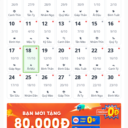
26/9
27/9
28/9
29/9
30/9
1/10
2/10
🐉
🐍
🐎
🐐
🐒
🐓
🐕
Canh Thìn
Tân Tỵ
Nhâm Ngọ
Quý Mùi
Giáp Thân
Ất Dậu
Bính Tuất
10
11
12
13
14
15
16
3/10
4/10
5/10
6/10
7/10
8/10
9/10
🐖
🐀
🐂
🐅
🐈
🐉
🐍
Đinh Hợi
Mậu Tý
Kỷ Sửu
Canh Dần
Tân Mão
Nhâm Thìn
Quý Tỵ
17
18
19
20
21
22
23
10/10
11/10
12/10
13/10
14/10
15/10
16/10
🐎
🐐
🐒
🐓
🐕
🐖
🐀
Giáp Ngọ
Ất Mùi
Bính Thân
Đinh Dậu
Mậu Tuất
Kỷ Hợi
Canh Tý
24
25
26
27
28
29
30
17/10
18/10
19/10
20/10
21/10
22/10
23/10
🐂
🐅
🐈
🐉
🐍
🐎
🐐
Tân Sửu
Nhâm Dần
Quý Mão
Giáp Thìn
Ất Tỵ
Bính Ngọ
Đinh Mùi