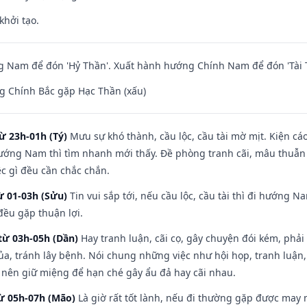
khởi tạo.
 Nam để đón 'Hỷ Thần'. Xuất hành hướng Chính Nam để đón 'Tài 
g Chính Bắc gặp Hạc Thần (xấu)
ừ 23h-01h (Tý)
Mưu sự khó thành, cầu lộc, cầu tài mờ mịt. Kiện cáo
hướng Nam thì tìm nhanh mới thấy. Đề phòng tranh cãi, mâu thuẫn
ệc gì đều cần chắc chắn.
ừ 01-03h (Sửu)
Tin vui sắp tới, nếu cầu lộc, cầu tài thì đi hướng 
đều gặp thuận lợi.
từ 03h-05h (Dần)
Hay tranh luận, cãi cọ, gây chuyện đói kém, phải
a, tránh lây bệnh. Nói chung những việc như hội họp, tranh luận,
ì nên giữ miệng để hạn ché gây ẩu đả hay cãi nhau.
từ 05h-07h (Mão)
Là giờ rất tốt lành, nếu đi thường gặp được may 