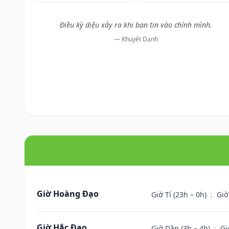
Điều kỳ diệu xảy ra khi bạn tin vào chính mình.
— Khuyết Danh
Giờ Hoàng Đạo
Giờ Tí (23h – 0h)
;
Giờ
Giờ Hắc Đạo
Giờ Dần (3h – 4h)
;
Gi