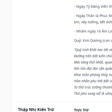
- Ngày Tý Đăng Viên t
- Ngày Thân là Phục Đo
em, xây tường, kết dứt
- Nhằm ngày 16 Âm Lị
Quỷ: Kim Dương (con dê)
“Quỷ tinh khởi tạo tất 
Đường tiền bất kiến chủ
Mai táng thử nhật, quan
Nhi tôn đại đại cận qu
Khai môn phóng thủy tu
Hôn nhân phu thê bất c
Tu thổ trúc tường thươn
Thủ phù song nữ lệ uôn
Thập Nhị Kiến Trừ
Trực Trừ