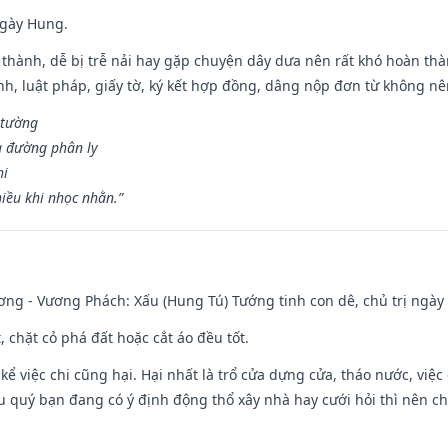
ngày Hung.
 thành, dễ bị trễ nải hay gặp chuyện dây dưa nên rất khó hoàn th
ính, luật pháp, giấy tờ, ký kết hợp đồng, dâng nộp đơn từ không nên
 tường
a đường phân ly
hi
iều khi nhọc nhằn.”
ng - Vương Phách: Xấu (Hung Tú) Tướng tinh con dê, chủ trị ngày 
t, chặt cỏ phá đất hoặc cắt áo đều tốt.
 kể việc chi cũng hại. Hại nhất là trổ cửa dựng cửa, tháo nước, việ
ếu quý bạn đang có ý định động thổ xây nhà hay cưới hỏi thì nên c