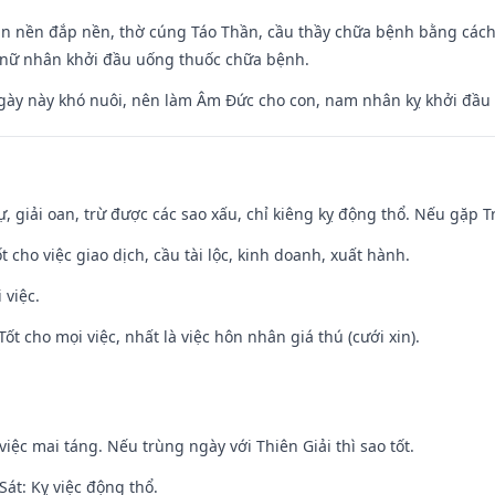
an nền đắp nền, thờ cúng Táo Thần, cầu thầy chữa bệnh bằng cách
 nữ nhân khởi đầu uống thuốc chữa bệnh.
gày này khó nuôi, nên làm Âm Đức cho con, nam nhân kỵ khởi đầu
tự, giải oan, trừ được các sao xấu, chỉ kiêng kỵ động thổ. Nếu gặp Tr
t cho việc giao dịch, cầu tài lộc, kinh doanh, xuất hành.
 việc.
Tốt cho mọi việc, nhất là việc hôn nhân giá thú (cưới xin).
việc mai táng. Nếu trùng ngày với Thiên Giải thì sao tốt.
át: Kỵ việc động thổ.