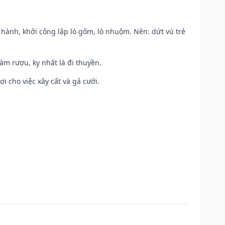
t hành, khởi công lập lò gốm, lò nhuộm. Nên: dứt vú trẻ
àm rượu, kỵ nhất là đi thuyền.
ợi cho việc xây cất và gả cưới.