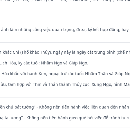
Tránh làm những công việc quan trọng, đi xa, ký kết hợp đồng, hay 
n khắc Chi (Thổ khắc Thủy), ngày này là ngày cát trung bình (chế nh
Lịch Hỏa, kỵ các tuổi: Nhâm Ngọ và Giáp Ngọ.
 Hỏa khắc với hành Kim, ngoại trừ các tuổi: Nhâm Thân và Giáp N
 Sửu, tam hợp với Thìn và Thân thành Thủy cục. Xung Ngọ, hình Mão
điền chủ bất tường” - Không nên tiến hành việc liên quan đến nhậ
nhạ tai ương” - Không nên tiến hành gieo quẻ hỏi việc để tránh tự r