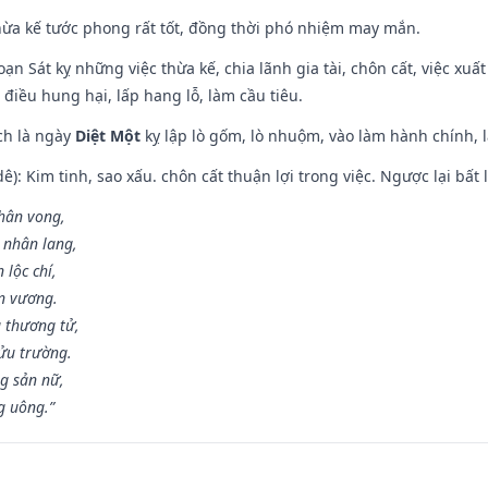
hừa kế tước phong rất tốt, đồng thời phó nhiệm may mắn.
ạn Sát kỵ những việc thừa kế, chia lãnh gia tài, chôn cất, việc xuấ
 điều hung hại, lấp hang lỗ, làm cầu tiêu.
ch là ngày
Diệt Một
kỵ lập lò gốm, lò nhuộm, vào làm hành chính, l
: Kim tinh, sao xấu. chôn cất thuận lợi trong việc. Ngược lại bất l
nhân vong,
 nhân lang,
 lộc chí,
ân vương.
 thương tử,
ửu trường.
g sản nữ,
g uông.”