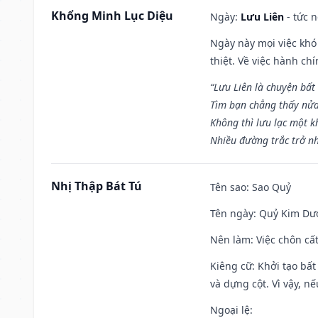
Khổng Minh Lục Diệu
Ngày:
Lưu Liên
- tức 
Ngày này mọi việc khó
thiệt. Về việc hành ch
“Lưu Liên là chuyện bất
Tìm bạn chẳng thấy nử
Không thì lưu lạc một k
Nhiều đường trắc trở nh
Nhị Thập Bát Tú
Tên sao
: Sao Quỷ
Tên ngày
: Quỷ Kim Dươ
Nên làm
: Việc chôn cấ
Kiêng cữ
: Khởi tạo bất
và dựng cột. Vì vậy, n
Ngoại lệ
: