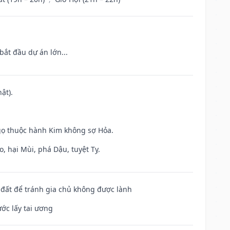
bắt đầu dự án lớn...
ật).
gọ thuộc hành Kim không sợ Hỏa.
, hại Mùi, phá Dậu, tuyệt Tỵ.
n đất để tránh gia chủ không được lành
ước lấy tai ương