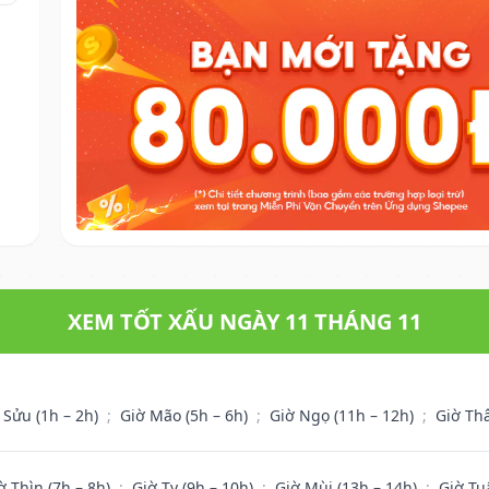
XEM TỐT XẤU NGÀY 11 THÁNG 11
 Sửu (1h – 2h)
;
Giờ Mão (5h – 6h)
;
Giờ Ngọ (11h – 12h)
;
Giờ Th
ờ Thìn (7h – 8h)
;
Giờ Tỵ (9h – 10h)
;
Giờ Mùi (13h – 14h)
;
Giờ Tu