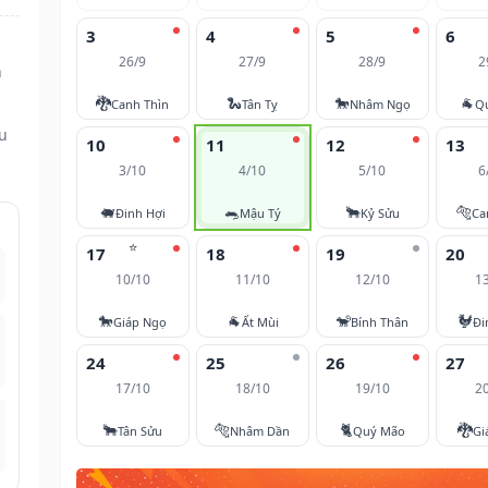
3
4
5
6
26/9
27/9
28/9
2
n
🐉
🐍
🐎
🐐
Canh Thìn
Tân Tỵ
Nhâm Ngọ
Q
ều
10
11
12
13
3/10
4/10
5/10
6
🐖
🐀
🐂
🐅
Đinh Hợi
Mậu Tý
Kỷ Sửu
Ca
⭐
17
18
19
20
10/10
11/10
12/10
1
🐎
🐐
🐒
🐓
Giáp Ngọ
Ất Mùi
Bính Thân
Đi
24
25
26
27
17/10
18/10
19/10
2
🐂
🐅
🐈
🐉
Tân Sửu
Nhâm Dần
Quý Mão
Gi