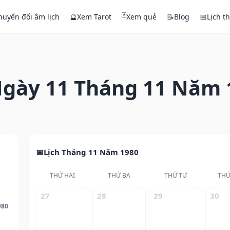
🃏
huyển đổi âm lịch
🔮
Xem Tarot
Xem quẻ
📝
Blog
📅
Lịch t
gày 11 Tháng 11 Năm 
Lịch Tháng 11 Năm 1980
THỨ HAI
THỨ BA
THỨ TƯ
THỨ
27
28
29
30
980