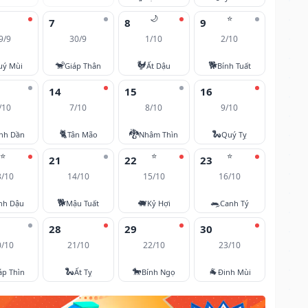
🌙
⭐
7
8
9
9/9
30/9
1/10
2/10
🐒
🐓
🐕
uý Mùi
Giáp Thân
Ất Dậu
Bính Tuất
14
15
16
/10
7/10
8/10
9/10
🐈
🐉
🐍
nh Dần
Tân Mão
Nhâm Thìn
Quý Tỵ
⭐
⭐
⭐
21
22
23
3/10
14/10
15/10
16/10
🐕
🐖
🐀
nh Dậu
Mậu Tuất
Kỷ Hợi
Canh Tý
28
29
30
0/10
21/10
22/10
23/10
🐍
🐎
🐐
áp Thìn
Ất Tỵ
Bính Ngọ
Đinh Mùi