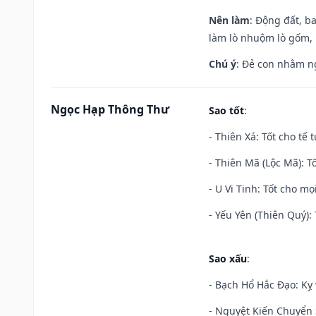
Nên làm
: Động đất, b
làm lò nhuộm lò gốm,
Chú ý
: Đẻ con nhằm n
Ngọc Hạp Thông Thư
Sao tốt
:
- Thiên Xá: Tốt cho tế 
- Thiên Mã (Lộc Mã): Tố
- U Vi Tinh: Tốt cho mọi
- Yếu Yên (Thiên Quý): 
Sao xấu
:
- Bạch Hổ Hắc Đạo: Kỵ 
- Nguyệt Kiến Chuyển S