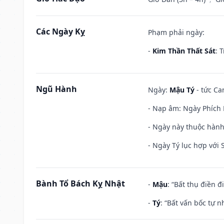
Các Ngày Kỵ
Phạm phải ngày:
-
Kim Thần Thất Sát
: 
Ngũ Hành
Ngày:
Mậu Tý
- tức Ca
- Nạp âm: Ngày Phích 
- Ngày này thuộc hành
- Ngày Tý lục hợp với
Bành Tổ Bách Kỵ Nhật
-
Mậu
: “Bất thụ điền 
-
Tý
: “Bất vấn bốc tự 