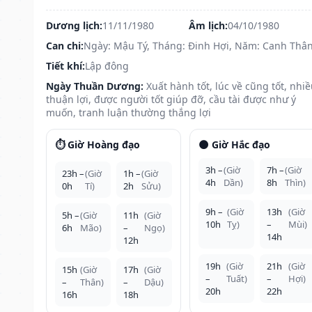
Dương lịch:
11/11/1980
Âm lịch:
04/10/1980
Can chi:
Ngày: Mậu Tý, Tháng: Đinh Hợi, Năm: Canh Thâ
Tiết khí:
Lập đông
Ngày Thuần Dương:
Xuất hành tốt, lúc về cũng tốt, nhi
thuận lợi, được người tốt giúp đỡ, cầu tài được như ý
muốn, tranh luận thường thắng lợi
⏱️ Giờ Hoàng đạo
🌑 Giờ Hắc đạo
3h –
(Giờ
7h –
(Giờ
23h –
(Giờ
1h –
(Giờ
4h
Dần)
8h
Thìn)
0h
Tí)
2h
Sửu)
9h –
(Giờ
13h
(Giờ
5h –
(Giờ
11h
(Giờ
10h
Tỵ)
–
Mùi)
6h
Mão)
–
Ngọ)
14h
12h
19h
(Giờ
21h
(Giờ
15h
(Giờ
17h
(Giờ
–
Tuất)
–
Hợi)
–
Thân)
–
Dậu)
20h
22h
16h
18h