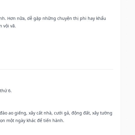
ành. Hơn nữa, dễ gặp những chuyện thị phi hay khẩu
 vội vã.
thứ 6.
c đào ao giếng, xây cất nhà, cưới gả, động đất, xây tường
họn một ngày khác để tiến hành.