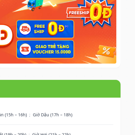
ân (15h – 16h)
;
Giờ Dậu (17h – 18h)
ất (19h – 20h)
;
Giờ Hợi (21h – 22h)