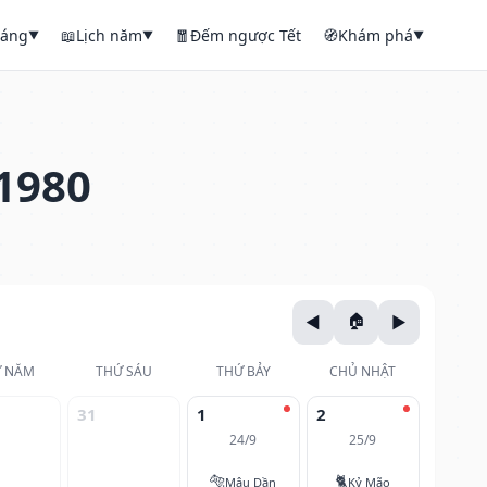
háng
📖
Lịch năm
🧧
Đếm ngược Tết
🧭
Khám phá
▼
▼
▼
1980
 NĂM
THỨ SÁU
THỨ BẢY
CHỦ NHẬT
31
1
2
24/9
25/9
🐅
🐈
Mậu Dần
Kỷ Mão