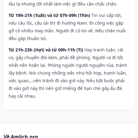
lâu la nhưng tốt nhất làm việc gì đều cần chắc chắn.
Từ 19h-21h (Tuất) và từ 07h-09h (Thìn)
Tin vui sắp tới,
nếu cầu lộc, cầu tài thì đi hướng Nam. Đi công việc gặp
gỡ có nhiều may mắn. Người đi có tin về. Nếu chăn nuôi
đều gặp thuận lợi.
Từ 21h-23h (Hợi) và từ 09h-11h (Tị)
Hay tranh luận, cãi
cọ, gây chuyện đói kém, phải đề phòng. Người ra đi tốt
nhất nên hoãn lại. Phòng người người nguyền rủa, tránh
lây bệnh. Nói chung những việc như hội họp, tranh luận,
việc quan,…nên tránh đi vào giờ này. Nếu bắt buộc phải
đi vào giờ này thì nên giữ miệng để hạn ché gây ẩu đả
hay cãi nhau.
Về Amlich.org