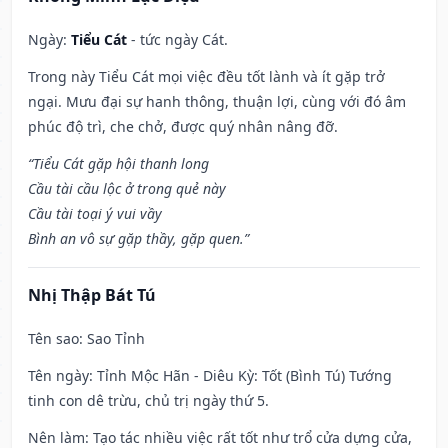
Ngày:
Tiểu Cát
- tức ngày Cát.
Trong này Tiểu Cát mọi việc đều tốt lành và ít gặp trở
ngại. Mưu đại sự hanh thông, thuận lợi, cùng với đó âm
phúc độ trì, che chở, được quý nhân nâng đỡ.
“Tiểu Cát gặp hội thanh long
Cầu tài cầu lộc ở trong quẻ này
Cầu tài toại ý vui vầy
Bình an vô sự gặp thầy, gặp quen.”
Nhị Thập Bát Tú
Tên sao
: Sao Tỉnh
Tên ngày
: Tỉnh Mộc Hãn - Diêu Kỳ: Tốt (Bình Tú) Tướng
tinh con dê trừu, chủ trị ngày thứ 5.
Nên làm
: Tạo tác nhiều việc rất tốt như trổ cửa dựng cửa,