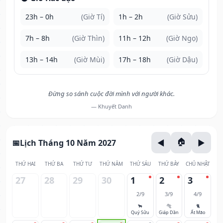
23h – 0h
(Giờ Tí)
1h – 2h
(Giờ Sửu)
7h – 8h
(Giờ Thìn)
11h – 12h
(Giờ Ngọ)
13h – 14h
(Giờ Mùi)
17h – 18h
(Giờ Dậu)
Đừng so sánh cuộc đời mình với người khác.
— Khuyết Danh
Lịch Tháng 10 Năm 2027
THỨ HAI
THỨ BA
THỨ TƯ
THỨ NĂM
THỨ SÁU
THỨ BẢY
CHỦ NHẬT
27
28
29
30
1
2
3
2/9
3/9
4/9
🐂
🐅
🐈
Quý Sửu
Giáp Dần
Ất Mão