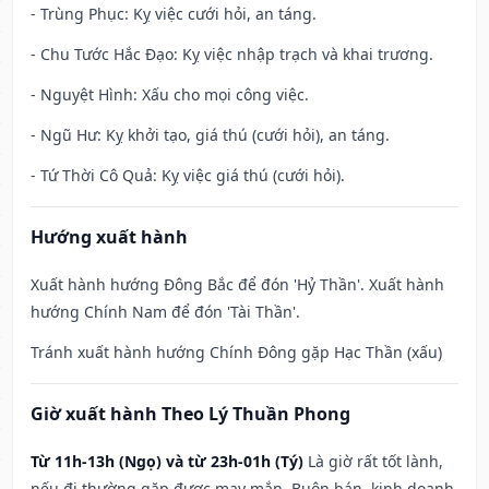
- Trùng Phục: Kỵ việc cưới hỏi, an táng.
- Chu Tước Hắc Đạo: Kỵ việc nhập trạch và khai trương.
- Nguyệt Hình: Xấu cho mọi công việc.
- Ngũ Hư: Kỵ khởi tạo, giá thú (cưới hỏi), an táng.
- Tứ Thời Cô Quả: Kỵ việc giá thú (cưới hỏi).
Hướng xuất hành
Xuất hành hướng Đông Bắc để đón 'Hỷ Thần'. Xuất hành
hướng Chính Nam để đón 'Tài Thần'.
Tránh xuất hành hướng Chính Đông gặp Hạc Thần (xấu)
Giờ xuất hành Theo Lý Thuần Phong
Từ 11h-13h (Ngọ) và từ 23h-01h (Tý)
Là giờ rất tốt lành,
nếu đi thường gặp được may mắn. Buôn bán, kinh doanh