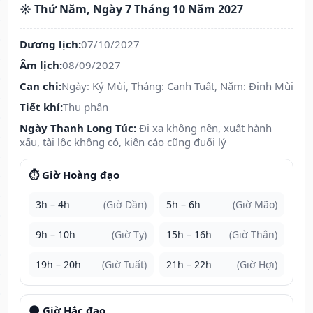
☀️ Thứ Năm, Ngày 7 Tháng 10 Năm 2027
Dương lịch:
07/10/2027
Âm lịch:
08/09/2027
Can chi:
Ngày: Kỷ Mùi, Tháng: Canh Tuất, Năm: Đinh Mùi
Tiết khí:
Thu phân
Ngày Thanh Long Túc:
Đi xa không nên, xuất hành
xấu, tài lộc không có, kiện cáo cũng đuối lý
⏱️ Giờ Hoàng đạo
3h – 4h
(Giờ Dần)
5h – 6h
(Giờ Mão)
9h – 10h
(Giờ Tỵ)
15h – 16h
(Giờ Thân)
19h – 20h
(Giờ Tuất)
21h – 22h
(Giờ Hợi)
🌑 Giờ Hắc đạo