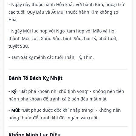
- Ngày này thuộc hành Hỏa khắc với hành Kim, ngoại trừ
các tuổi: Quý Dậu và Ất Mùi thuộc hành Kim không sợ
Hỏa.
- Ngày Mùi lục hợp với Ngọ, tam hợp với Mão và Hợi
thành Mộc cục. Xung Sửu, hình Sửu, hại Tý, phá Tuất,
tuyệt Sửu.
- Tam Sát kỵ mệnh các tuổi Thân, Tý, Thìn.
Bành Tổ Bách Kỵ Nhật
-
Kỷ
: “Bất phá khoán nhị chủ tịnh vong” - Không nên tiến
hành phá khoán để tránh cả 2 bên đều mất mát
-
Mùi
: “Bất phục dược độc khí nhập tràng” - Không nên
uống thuốc để tránh khí độc ngấm vào ruột
Khổng Minh Lục Diệu