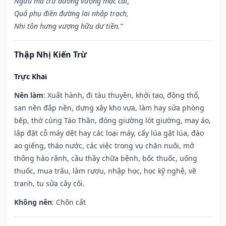
Ngưu mã trư dương vượng mạc cát,
Quả phụ điền đường lai nhập trạch,
Nhi tôn hưng vượng hữu dư tiền.”
Thập Nhị Kiến Trừ
Trực Khai
Nên làm
: Xuất hành, đi tàu thuyền, khởi tạo, động thổ,
san nền đắp nền, dựng xây kho vựa, làm hay sửa phòng
bếp, thờ cúng Táo Thần, đóng giường lót giường, may áo,
lắp đặt cỗ máy dệt hay các loại máy, cấy lúa gặt lúa, đào
ao giếng, tháo nước, các việc trong vụ chăn nuôi, mở
thông hào rãnh, cầu thầy chữa bệnh, bốc thuốc, uống
thuốc, mua trâu, làm rượu, nhập học, học kỹ nghệ, vẽ
tranh, tu sửa cây cối.
Không nên
: Chôn cất