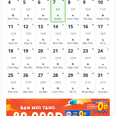
4
5
6
7
8
9
10
5/9
6/9
7/9
8/9
9/9
10/9
11/9
🐉
🐍
🐎
🐐
🐒
🐓
🐕
Bính Thìn
Đinh Tỵ
Mậu Ngọ
Kỷ Mùi
Canh Thân
Tân Dậu
Nhâm Tuất
11
12
13
14
15
16
17
12/9
13/9
14/9
15/9
16/9
17/9
18/9
🐖
🐀
🐂
🐅
🐈
🐉
🐍
Quý Hợi
Giáp Tý
Ất Sửu
Bính Dần
Đinh Mão
Mậu Thìn
Kỷ Tỵ
18
19
20
21
22
23
24
19/9
20/9
21/9
22/9
23/9
24/9
25/9
🐎
🐐
🐒
🐓
🐕
🐖
🐀
Canh Ngọ
Tân Mùi
Nhâm Thân
Quý Dậu
Giáp Tuất
Ất Hợi
Bính Tý
25
26
27
28
29
30
31
26/9
27/9
28/9
29/9
1/10
2/10
3/10
🐂
🐅
🐈
🐉
🐍
🐎
🐐
Đinh Sửu
Mậu Dần
Kỷ Mão
Canh Thìn
Tân Tỵ
Nhâm Ngọ
Quý Mùi