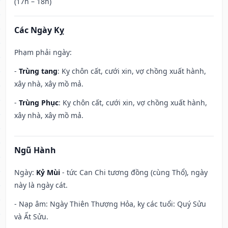
(17h – 18h)
Các Ngày Kỵ
Phạm phải ngày:
-
Trùng tang
: Kỵ chôn cất, cưới xin, vợ chồng xuất hành,
xây nhà, xây mồ mả.
-
Trùng Phục
: Kỵ chôn cất, cưới xin, vợ chồng xuất hành,
xây nhà, xây mồ mả.
Ngũ Hành
Ngày:
Kỷ Mùi
- tức Can Chi tương đồng (cùng Thổ), ngày
này là ngày cát.
- Nạp âm: Ngày Thiên Thượng Hỏa, kỵ các tuổi: Quý Sửu
và Ất Sửu.