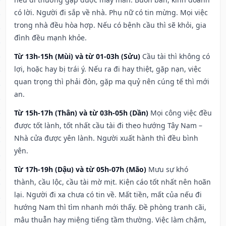
có lời. Người đi sắp về nhà. Phụ nữ có tin mừng. Mọi việc
trong nhà đều hòa hợp. Nếu có bệnh cầu thì sẽ khỏi, gia
đình đều mạnh khỏe.
Từ 13h-15h (Mùi) và từ 01-03h (Sửu)
Cầu tài thì không có
lợi, hoặc hay bị trái ý. Nếu ra đi hay thiệt, gặp nạn, việc
quan trọng thì phải đòn, gặp ma quỷ nên cúng tế thì mới
an.
Từ 15h-17h (Thân) và từ 03h-05h (Dần)
Mọi công việc đều
được tốt lành, tốt nhất cầu tài đi theo hướng Tây Nam –
Nhà cửa được yên lành. Người xuất hành thì đều bình
yên.
Từ 17h-19h (Dậu) và từ 05h-07h (Mão)
Mưu sự khó
thành, cầu lộc, cầu tài mờ mịt. Kiện cáo tốt nhất nên hoãn
lại. Người đi xa chưa có tin về. Mất tiền, mất của nếu đi
hướng Nam thì tìm nhanh mới thấy. Đề phòng tranh cãi,
mâu thuẫn hay miệng tiếng tầm thường. Việc làm chậm,