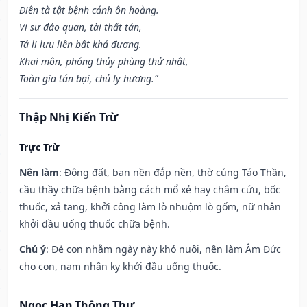
Điên tà tật bệnh cánh ôn hoàng.
Vi sự đáo quan, tài thất tán,
Tả lị lưu liên bất khả đương.
Khai môn, phóng thủy phùng thử nhật,
Toàn gia tán bại, chủ ly hương.”
Thập Nhị Kiến Trừ
Trực Trừ
Nên làm
: Động đất, ban nền đắp nền, thờ cúng Táo Thần,
cầu thầy chữa bệnh bằng cách mổ xẻ hay châm cứu, bốc
thuốc, xả tang, khởi công làm lò nhuộm lò gốm, nữ nhân
khởi đầu uống thuốc chữa bệnh.
Chú ý
: Đẻ con nhằm ngày này khó nuôi, nên làm Âm Đức
cho con, nam nhân kỵ khởi đầu uống thuốc.
Ngọc Hạp Thông Thư