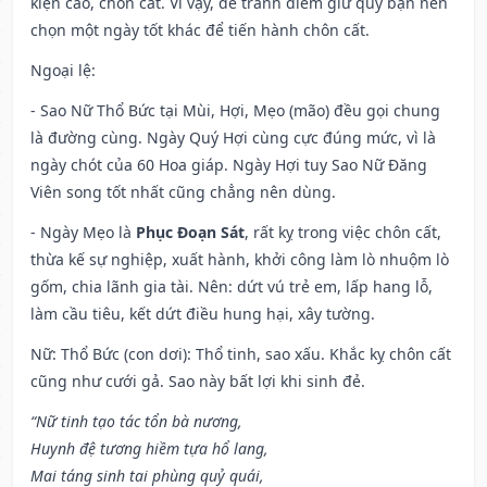
kiện cáo, chôn cất. Vì vậy, để tránh điềm giữ quý bạn nên
chọn một ngày tốt khác để tiến hành chôn cất.
Ngoại lệ
:
- Sao Nữ Thổ Bức tại Mùi, Hợi, Mẹo (mão) đều gọi chung
là đường cùng. Ngày Quý Hợi cùng cực đúng mức, vì là
ngày chót của 60 Hoa giáp. Ngày Hợi tuy Sao Nữ Đăng
Viên song tốt nhất cũng chẳng nên dùng.
- Ngày Mẹo là
Phục Đoạn Sát
, rất kỵ trong việc chôn cất,
thừa kế sự nghiệp, xuất hành, khởi công làm lò nhuộm lò
gốm, chia lãnh gia tài. Nên: dứt vú trẻ em, lấp hang lỗ,
làm cầu tiêu, kết dứt điều hung hại, xây tường.
Nữ: Thổ Bức (con dơi): Thổ tinh, sao xấu. Khắc kỵ chôn cất
cũng như cưới gả. Sao này bất lợi khi sinh đẻ.
“Nữ tinh tạo tác tổn bà nương,
Huynh đệ tương hiềm tựa hổ lang,
Mai táng sinh tai phùng quỷ quái,