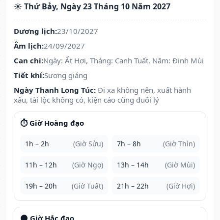
☀️ Thứ Bảy, Ngày 23 Tháng 10 Năm 2027
Dương lịch:
23/10/2027
Âm lịch:
24/09/2027
Can chi:
Ngày: Ất Hợi, Tháng: Canh Tuất, Năm: Đinh Mùi
Tiết khí:
Sương giáng
Ngày Thanh Long Túc:
Đi xa không nên, xuất hành
xấu, tài lộc không có, kiện cáo cũng đuối lý
⏱️ Giờ Hoàng đạo
1h – 2h
(Giờ Sửu)
7h – 8h
(Giờ Thìn)
11h – 12h
(Giờ Ngọ)
13h – 14h
(Giờ Mùi)
19h – 20h
(Giờ Tuất)
21h – 22h
(Giờ Hợi)
🌑 Giờ Hắc đạo