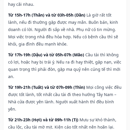
hay cãi nhau.
Từ 15h-17h (Thân) và từ 03h-05h (Dần)
Là giờ rất tốt
lành, nếu đi thường gặp được may mắn. Buôn bán, kinh
doanh có lời. Người đi sắp về nhà. Phụ nữ có tin mừng.
Mọi việc trong nhà đều hòa hợp. Nếu có bệnh cầu thì sẽ
khỏi, gia đình đều mạnh khỏe.
Từ 17h-19h (Dậu) và từ 05h-07h (Mão)
Cầu tài thì không
có lợi, hoặc hay bị trái ý. Nếu ra đi hay thiệt, gặp nạn, việc
quan trọng thì phải đòn, gặp ma quỷ nên cúng tế thì mới
an.
Từ 19h-21h (Tuất) và từ 07h-09h (Thìn)
Mọi công việc đều
được tốt lành, tốt nhất cầu tài đi theo hướng Tây Nam –
Nhà cửa được yên lành. Người xuất hành thì đều bình
yên.
Từ 21h-23h (Hợi) và từ 09h-11h (Tị)
Mưu sự khó thành,
cầu lộc, cầu tài mờ mịt. Kiện cáo tốt nhất nên hoãn lại.