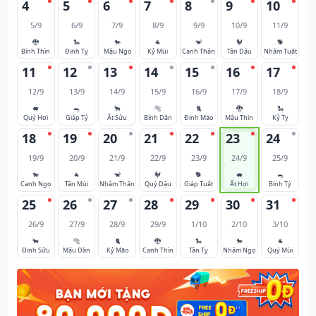
4
5
6
7
8
9
10
5/9
6/9
7/9
8/9
9/9
10/9
11/9
🐉
🐍
🐎
🐐
🐒
🐓
🐕
Bính Thìn
Đinh Tỵ
Mậu Ngọ
Kỷ Mùi
Canh Thân
Tân Dậu
Nhâm Tuất
11
12
13
14
15
16
17
12/9
13/9
14/9
15/9
16/9
17/9
18/9
🐖
🐀
🐂
🐅
🐈
🐉
🐍
Quý Hợi
Giáp Tý
Ất Sửu
Bính Dần
Đinh Mão
Mậu Thìn
Kỷ Tỵ
18
19
20
21
22
23
24
19/9
20/9
21/9
22/9
23/9
24/9
25/9
🐎
🐐
🐒
🐓
🐕
🐖
🐀
Canh Ngọ
Tân Mùi
Nhâm Thân
Quý Dậu
Giáp Tuất
Ất Hợi
Bính Tý
25
26
27
28
29
30
31
26/9
27/9
28/9
29/9
1/10
2/10
3/10
🐂
🐅
🐈
🐉
🐍
🐎
🐐
Đinh Sửu
Mậu Dần
Kỷ Mão
Canh Thìn
Tân Tỵ
Nhâm Ngọ
Quý Mùi