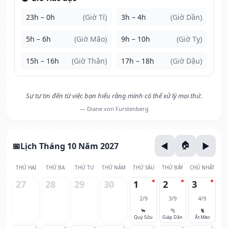
23h – 0h
(Giờ Tí)
3h – 4h
(Giờ Dần)
5h – 6h
(Giờ Mão)
9h – 10h
(Giờ Tỵ)
15h – 16h
(Giờ Thân)
17h – 18h
(Giờ Dậu)
Sự tự tin đến từ việc bạn hiểu rằng mình có thể xử lý mọi thứ.
— Diane von Furstenberg
Lịch Tháng 10 Năm 2027
THỨ HAI
THỨ BA
THỨ TƯ
THỨ NĂM
THỨ SÁU
THỨ BẢY
CHỦ NHẬT
27
28
29
30
1
2
3
2/9
3/9
4/9
🐂
🐅
🐈
Quý Sửu
Giáp Dần
Ất Mão