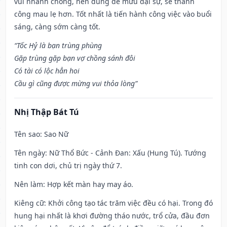
vui nhanh chóng, nên dùng để mưu đại sự, sẽ thành
công mau lẹ hơn. Tốt nhất là tiến hành công việc vào buổi
sáng, càng sớm càng tốt.
“Tốc Hỷ là bạn trùng phùng
Gặp trùng gặp bạn vợ chồng sánh đôi
Có tài có lộc hẳn hoi
Cầu gì cũng được mừng vui thỏa lòng”
Nhị Thập Bát Tú
Tên sao
: Sao Nữ
Tên ngày
: Nữ Thổ Bức - Cảnh Đan: Xấu (Hung Tú). Tướng
tinh con dơi, chủ trị ngày thứ 7.
Nên làm
: Hợp kết màn hay may áo.
Kiêng cữ
: Khởi công tạo tác trăm việc đều có hại. Trong đó
hung hại nhất là khơi đường tháo nước, trổ cửa, đầu đơn