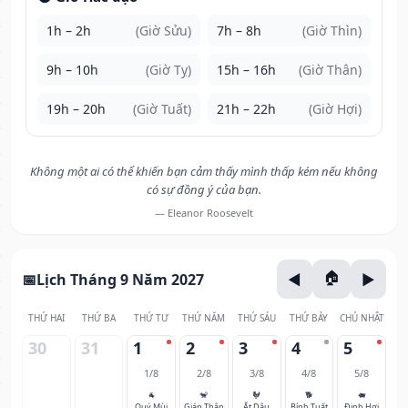
1h – 2h
(Giờ Sửu)
7h – 8h
(Giờ Thìn)
9h – 10h
(Giờ Tỵ)
15h – 16h
(Giờ Thân)
19h – 20h
(Giờ Tuất)
21h – 22h
(Giờ Hợi)
Không một ai có thể khiến bạn cảm thấy mình thấp kém nếu không
có sự đồng ý của bạn.
— Eleanor Roosevelt
Lịch Tháng 9 Năm 2027
THỨ HAI
THỨ BA
THỨ TƯ
THỨ NĂM
THỨ SÁU
THỨ BẢY
CHỦ NHẬT
30
31
1
2
3
4
5
1/8
2/8
3/8
4/8
5/8
🐐
🐒
🐓
🐕
🐖
Quý Mùi
Giáp Thân
Ất Dậu
Bính Tuất
Đinh Hợi