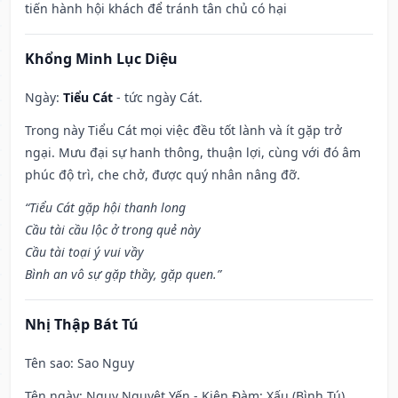
tiến hành hội khách để tránh tân chủ có hại
Khổng Minh Lục Diệu
Ngày:
Tiểu Cát
- tức ngày Cát.
Trong này Tiểu Cát mọi việc đều tốt lành và ít gặp trở
ngại. Mưu đại sự hanh thông, thuận lợi, cùng với đó âm
phúc độ trì, che chở, được quý nhân nâng đỡ.
“Tiểu Cát gặp hội thanh long
Cầu tài cầu lộc ở trong quẻ này
Cầu tài toại ý vui vầy
Bình an vô sự gặp thầy, gặp quen.”
Nhị Thập Bát Tú
Tên sao
: Sao Nguy
Tên ngày
: Nguy Nguyệt Yến - Kiên Đàm: Xấu (Bình Tú)