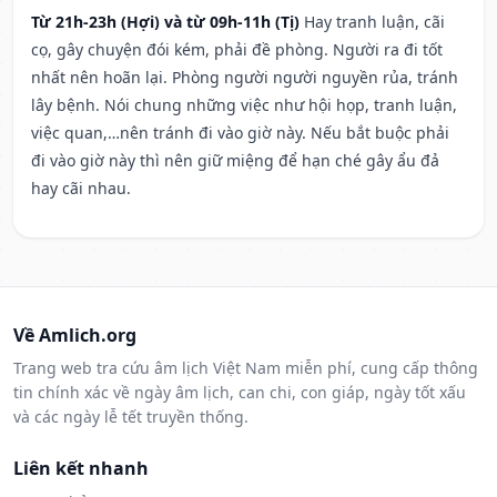
Từ 21h-23h (Hợi) và từ 09h-11h (Tị)
Hay tranh luận, cãi
cọ, gây chuyện đói kém, phải đề phòng. Người ra đi tốt
nhất nên hoãn lại. Phòng người người nguyền rủa, tránh
lây bệnh. Nói chung những việc như hội họp, tranh luận,
việc quan,…nên tránh đi vào giờ này. Nếu bắt buộc phải
đi vào giờ này thì nên giữ miệng để hạn ché gây ẩu đả
hay cãi nhau.
Về Amlich.org
Trang web tra cứu âm lịch Việt Nam miễn phí, cung cấp thông
tin chính xác về ngày âm lịch, can chi, con giáp, ngày tốt xấu
và các ngày lễ tết truyền thống.
Liên kết nhanh