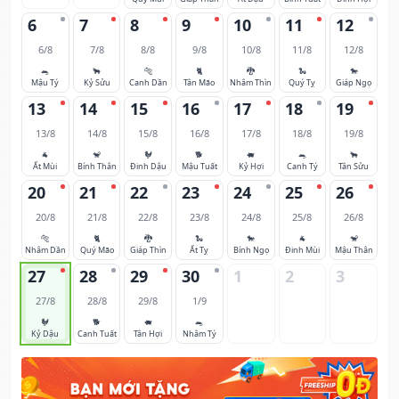
6
7
8
9
10
11
12
6/8
7/8
8/8
9/8
10/8
11/8
12/8
🐀
🐂
🐅
🐈
🐉
🐍
🐎
Mậu Tý
Kỷ Sửu
Canh Dần
Tân Mão
Nhâm Thìn
Quý Tỵ
Giáp Ngọ
13
14
15
16
17
18
19
13/8
14/8
15/8
16/8
17/8
18/8
19/8
🐐
🐒
🐓
🐕
🐖
🐀
🐂
Ất Mùi
Bính Thân
Đinh Dậu
Mậu Tuất
Kỷ Hợi
Canh Tý
Tân Sửu
20
21
22
23
24
25
26
20/8
21/8
22/8
23/8
24/8
25/8
26/8
🐅
🐈
🐉
🐍
🐎
🐐
🐒
Nhâm Dần
Quý Mão
Giáp Thìn
Ất Tỵ
Bính Ngọ
Đinh Mùi
Mậu Thân
27
28
29
30
1
2
3
27/8
28/8
29/8
1/9
🐓
🐕
🐖
🐀
Kỷ Dậu
Canh Tuất
Tân Hợi
Nhâm Tý