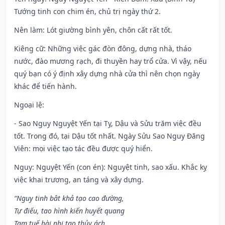
Tướng tinh con chim én, chủ trị ngày thứ 2.
Nên làm
: Lót giường bình yên, chôn cất rất tốt.
Kiêng cữ
: Những việc gác đòn đông, dựng nhà, tháo
nước, đào mương rạch, đi thuyền hay trổ cửa. Vì vậy, nếu
quý bạn có ý định xây dựng nhà cửa thì nên chọn ngày
khác để tiến hành.
Ngoại lệ
:
- Sao Nguy Nguyệt Yến tại Tỵ, Dậu và Sửu trăm việc đều
tốt. Trong đó, tại Dậu tốt nhất. Ngày Sửu Sao Nguy Đăng
Viên: mọi việc tạo tác đều được quý hiển.
Nguy: Nguyệt Yến (con én): Nguyệt tinh, sao xấu. Khắc kỵ
việc khai trương, an táng và xây dựng.
“Nguy tinh bât khả tạo cao đường,
Tự điếu, tao hình kiến huyết quang
Tam tuế hài nhi tao thủy ách,