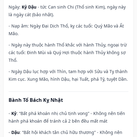
Ngày:
Kỷ Dậu
- tức Can sinh Chi (Thổ sinh Kim), ngày này
là ngày cát (bảo nhật).
- Nạp âm: Ngày Đại Dịch Thổ, kỵ các tuổi: Quý Mão và Ất
Mão.
- Ngày này thuộc hành Thổ khắc với hành Thủy, ngoại trừ
các tuổi: Đinh Mùi và Quý Hợi thuộc hành Thủy không sợ
Thổ.
- Ngày Dậu lục hợp với Thìn, tam hợp với Sửu và Tỵ thành
Kim cục. Xung Mão, hình Dậu, hại Tuất, phá Tý, tuyệt Dần.
Bành Tổ Bách Kỵ Nhật
-
Kỷ
: “Bất phá khoán nhị chủ tịnh vong” - Không nên tiến
hành phá khoán để tránh cả 2 bên đều mất mát
-
Dậu
: “Bất hội khách tân chủ hữu thương” - Không nên