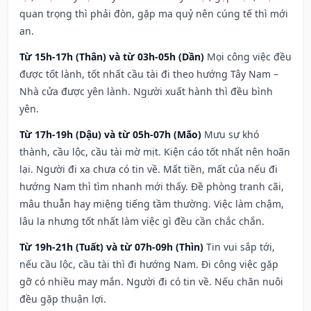
quan trọng thì phải đòn, gặp ma quỷ nên cúng tế thì mới
an.
Từ 15h-17h (Thân) và từ 03h-05h (Dần)
Mọi công việc đều
được tốt lành, tốt nhất cầu tài đi theo hướng Tây Nam –
Nhà cửa được yên lành. Người xuất hành thì đều bình
yên.
Từ 17h-19h (Dậu) và từ 05h-07h (Mão)
Mưu sự khó
thành, cầu lộc, cầu tài mờ mịt. Kiện cáo tốt nhất nên hoãn
lại. Người đi xa chưa có tin về. Mất tiền, mất của nếu đi
hướng Nam thì tìm nhanh mới thấy. Đề phòng tranh cãi,
mâu thuẫn hay miệng tiếng tầm thường. Việc làm chậm,
lâu la nhưng tốt nhất làm việc gì đều cần chắc chắn.
Từ 19h-21h (Tuất) và từ 07h-09h (Thìn)
Tin vui sắp tới,
nếu cầu lộc, cầu tài thì đi hướng Nam. Đi công việc gặp
gỡ có nhiều may mắn. Người đi có tin về. Nếu chăn nuôi
đều gặp thuận lợi.