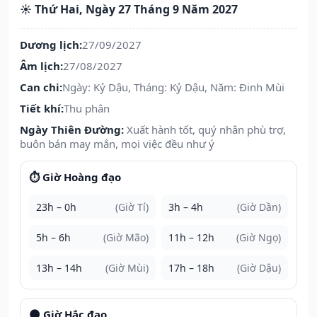
☀️ Thứ Hai, Ngày 27 Tháng 9 Năm 2027
Dương lịch:
27/09/2027
Âm lịch:
27/08/2027
Can chi:
Ngày: Kỷ Dậu, Tháng: Kỷ Dậu, Năm: Đinh Mùi
Tiết khí:
Thu phân
Ngày Thiên Đường:
Xuất hành tốt, quý nhân phù trợ,
buôn bán may mắn, mọi việc đều như ý
⏱️ Giờ Hoàng đạo
23h – 0h
(Giờ Tí)
3h – 4h
(Giờ Dần)
5h – 6h
(Giờ Mão)
11h – 12h
(Giờ Ngọ)
13h – 14h
(Giờ Mùi)
17h – 18h
(Giờ Dậu)
🌑 Giờ Hắc đạo