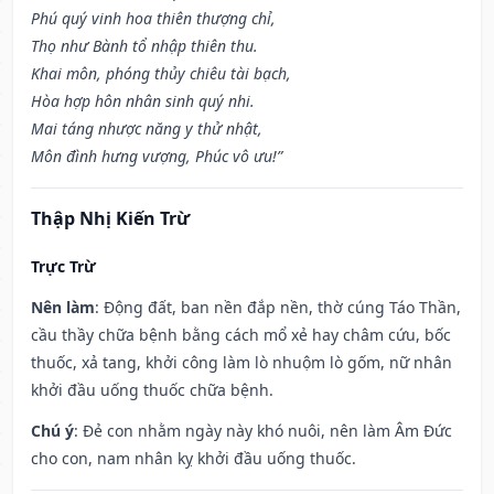
Phú quý vinh hoa thiên thượng chỉ,
Thọ như Bành tổ nhập thiên thu.
Khai môn, phóng thủy chiêu tài bạch,
Hòa hợp hôn nhân sinh quý nhi.
Mai táng nhược năng y thử nhật,
Môn đình hưng vượng, Phúc vô ưu!”
Thập Nhị Kiến Trừ
Trực Trừ
Nên làm
: Động đất, ban nền đắp nền, thờ cúng Táo Thần,
cầu thầy chữa bệnh bằng cách mổ xẻ hay châm cứu, bốc
thuốc, xả tang, khởi công làm lò nhuộm lò gốm, nữ nhân
khởi đầu uống thuốc chữa bệnh.
Chú ý
: Đẻ con nhằm ngày này khó nuôi, nên làm Âm Đức
cho con, nam nhân kỵ khởi đầu uống thuốc.