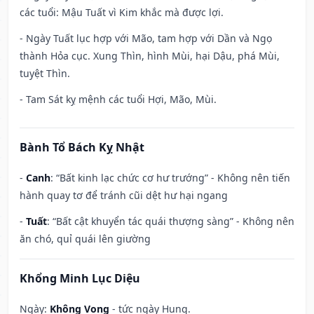
các tuổi: Mậu Tuất vì Kim khắc mà được lợi.
- Ngày Tuất lục hợp với Mão, tam hợp với Dần và Ngọ
thành Hỏa cục. Xung Thìn, hình Mùi, hại Dậu, phá Mùi,
tuyệt Thìn.
- Tam Sát kỵ mệnh các tuổi Hợi, Mão, Mùi.
Bành Tổ Bách Kỵ Nhật
-
Canh
: “Bất kinh lạc chức cơ hư trướng” - Không nên tiến
hành quay tơ để tránh cũi dệt hư hại ngang
-
Tuất
: “Bất cật khuyển tác quái thượng sàng” - Không nên
ăn chó, quỉ quái lên giường
Khổng Minh Lục Diệu
Ngày:
Không Vong
- tức ngày Hung.