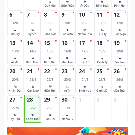
🐐
🐒
🐓
🐕
🐖
Quý Mùi
Giáp Thân
Ất Dậu
Bính Tuất
Đinh Hợi
6
7
8
9
10
11
12
6/8
7/8
8/8
9/8
10/8
11/8
12/8
🐀
🐂
🐅
🐈
🐉
🐍
🐎
Mậu Tý
Kỷ Sửu
Canh Dần
Tân Mão
Nhâm Thìn
Quý Tỵ
Giáp Ngọ
13
14
15
16
17
18
19
13/8
14/8
15/8
16/8
17/8
18/8
19/8
🐐
🐒
🐓
🐕
🐖
🐀
🐂
Ất Mùi
Bính Thân
Đinh Dậu
Mậu Tuất
Kỷ Hợi
Canh Tý
Tân Sửu
20
21
22
23
24
25
26
20/8
21/8
22/8
23/8
24/8
25/8
26/8
🐅
🐈
🐉
🐍
🐎
🐐
🐒
Nhâm Dần
Quý Mão
Giáp Thìn
Ất Tỵ
Bính Ngọ
Đinh Mùi
Mậu Thân
27
28
29
30
1
2
3
27/8
28/8
29/8
1/9
🐓
🐕
🐖
🐀
Kỷ Dậu
Canh Tuất
Tân Hợi
Nhâm Tý