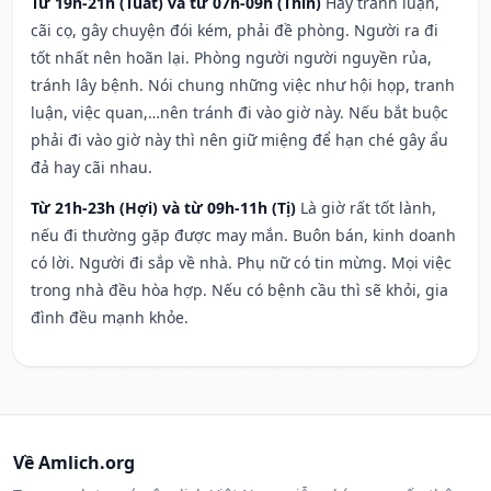
Từ 19h-21h (Tuất) và từ 07h-09h (Thìn)
Hay tranh luận,
cãi cọ, gây chuyện đói kém, phải đề phòng. Người ra đi
tốt nhất nên hoãn lại. Phòng người người nguyền rủa,
tránh lây bệnh. Nói chung những việc như hội họp, tranh
luận, việc quan,…nên tránh đi vào giờ này. Nếu bắt buộc
phải đi vào giờ này thì nên giữ miệng để hạn ché gây ẩu
đả hay cãi nhau.
Từ 21h-23h (Hợi) và từ 09h-11h (Tị)
Là giờ rất tốt lành,
nếu đi thường gặp được may mắn. Buôn bán, kinh doanh
có lời. Người đi sắp về nhà. Phụ nữ có tin mừng. Mọi việc
trong nhà đều hòa hợp. Nếu có bệnh cầu thì sẽ khỏi, gia
đình đều mạnh khỏe.
Về Amlich.org