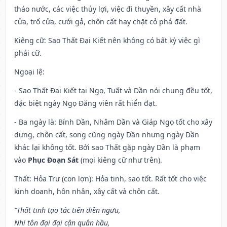
tháo nước, các việc thủy lợi, việc đi thuyền, xây cất nhà
cửa, trổ cửa, cưới gả, chôn cất hay chặt cỏ phá đất.
Kiêng cữ
: Sao Thất Đại Kiết nên không có bất kỳ việc gì
phải cữ.
Ngoại lệ
:
- Sao Thất Đại Kiết tại Ngọ, Tuất và Dần nói chung đều tốt,
đặc biệt ngày Ngọ Đăng viên rất hiển đạt.
- Ba ngày là: Bính Dần, Nhâm Dần và Giáp Ngọ tốt cho xây
dựng, chôn cất, song cũng ngày Dần nhưng ngày Dần
khác lại không tốt. Bởi sao Thất gặp ngày Dần là phạm
vào
Phục Đoạn Sát
(mọi kiêng cữ như trên).
Thất: Hỏa Trư (con lợn): Hỏa tinh, sao tốt. Rất tốt cho việc
kinh doanh, hôn nhân, xây cất và chôn cất.
“Thất tinh tạo tác tiến điền ngưu,
Nhi tôn đại đại cận quân hầu,