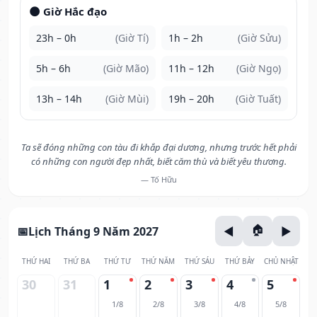
🌑 Giờ Hắc đạo
23h – 0h
(Giờ Tí)
1h – 2h
(Giờ Sửu)
5h – 6h
(Giờ Mão)
11h – 12h
(Giờ Ngọ)
13h – 14h
(Giờ Mùi)
19h – 20h
(Giờ Tuất)
Ta sẽ đóng những con tàu đi khắp đại dương, nhưng trước hết phải
có những con người đẹp nhất, biết căm thù và biết yêu thương.
— Tố Hữu
Lịch Tháng 9 Năm 2027
THỨ HAI
THỨ BA
THỨ TƯ
THỨ NĂM
THỨ SÁU
THỨ BẢY
CHỦ NHẬT
30
31
1
2
3
4
5
1/8
2/8
3/8
4/8
5/8