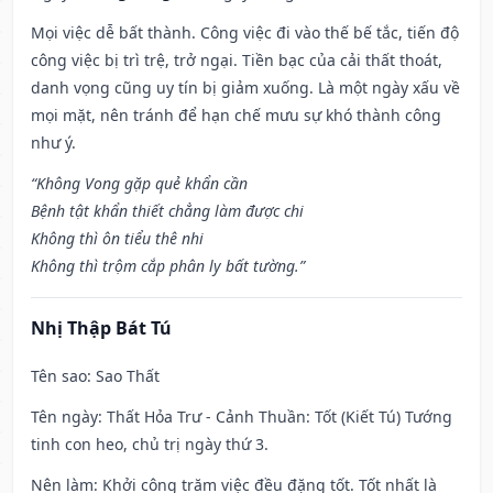
Mọi việc dễ bất thành. Công việc đi vào thế bế tắc, tiến độ
công việc bị trì trệ, trở ngại. Tiền bạc của cải thất thoát,
danh vọng cũng uy tín bị giảm xuống. Là một ngày xấu về
mọi mặt, nên tránh để hạn chế mưu sự khó thành công
như ý.
“Không Vong gặp quẻ khẩn cần
Bệnh tật khẩn thiết chẳng làm được chi
Không thì ôn tiểu thê nhi
Không thì trộm cắp phân ly bất tường.”
Nhị Thập Bát Tú
Tên sao
: Sao Thất
Tên ngày
: Thất Hỏa Trư - Cảnh Thuần: Tốt (Kiết Tú) Tướng
tinh con heo, chủ trị ngày thứ 3.
Nên làm
: Khởi công trăm việc đều đặng tốt. Tốt nhất là