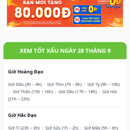
XEM TỐT XẤU NGÀY 28 THÁNG 9
Giờ Hoàng Đạo
Giờ Dần (3h – 4h)
;
Giờ Thìn (7h – 8h)
;
Giờ Tỵ (9h – 10h)
;
Giờ Thân (15h – 16h)
;
Giờ Dậu (17h – 18h)
;
Giờ Hợi
(21h – 22h)
Giờ Hắc Đạo
Giờ Tí (23h – 0h)
;
Giờ Sửu (1h – 2h)
;
Giờ Mão (5h – 6h)