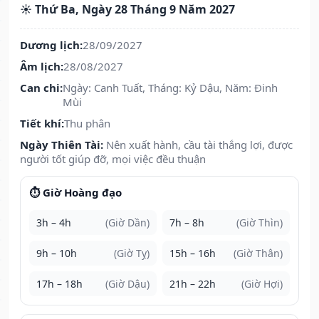
☀️ Thứ Ba, Ngày 28 Tháng 9 Năm 2027
Dương lịch:
28/09/2027
Âm lịch:
28/08/2027
Can chi:
Ngày: Canh Tuất, Tháng: Kỷ Dậu, Năm: Đinh
Mùi
Tiết khí:
Thu phân
Ngày Thiên Tài:
Nên xuất hành, cầu tài thắng lợi, được
người tốt giúp đỡ, mọi việc đều thuận
⏱️ Giờ Hoàng đạo
3h – 4h
(Giờ Dần)
7h – 8h
(Giờ Thìn)
9h – 10h
(Giờ Tỵ)
15h – 16h
(Giờ Thân)
17h – 18h
(Giờ Dậu)
21h – 22h
(Giờ Hợi)