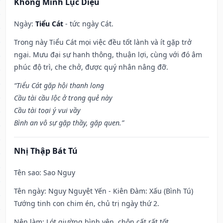
Khổng Minh Lục Diệu
Ngày:
Tiểu Cát
- tức ngày Cát.
Trong này Tiểu Cát mọi việc đều tốt lành và ít gặp trở
ngại. Mưu đại sự hanh thông, thuận lợi, cùng với đó âm
phúc độ trì, che chở, được quý nhân nâng đỡ.
“Tiểu Cát gặp hội thanh long
Cầu tài cầu lộc ở trong quẻ này
Cầu tài toại ý vui vầy
Bình an vô sự gặp thầy, gặp quen.”
Nhị Thập Bát Tú
Tên sao
: Sao Nguy
Tên ngày
: Nguy Nguyệt Yến - Kiên Đàm: Xấu (Bình Tú)
Tướng tinh con chim én, chủ trị ngày thứ 2.
Nên làm
: Lót giường bình yên, chôn cất rất tốt.