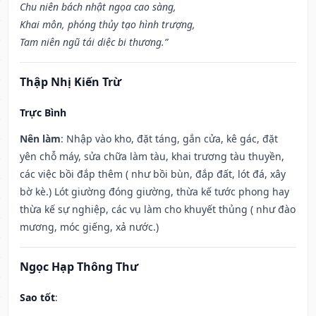
Chu niên bách nhật ngọa cao sàng,
Khai môn, phóng thủy tạo hình trượng,
Tam niên ngũ tái diệc bi thương.”
Thập Nhị Kiến Trừ
Trực Bình
Nên làm
: Nhập vào kho, đặt táng, gắn cửa, kê gác, đặt
yên chỗ máy, sửa chữa làm tàu, khai trương tàu thuyền,
các việc bồi đắp thêm ( như bồi bùn, đắp đất, lót đá, xây
bờ kè.) Lót giường đóng giường, thừa kế tước phong hay
thừa kế sự nghiệp, các vụ làm cho khuyết thủng ( như đào
mương, móc giếng, xả nước.)
Ngọc Hạp Thông Thư
Sao tốt
: