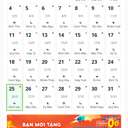
4
5
6
7
8
9
10
5/9
6/9
7/9
8/9
9/9
10/9
11/9
🐉
🐍
🐎
🐐
🐒
🐓
🐕
Bính Thìn
Đinh Tỵ
Mậu Ngọ
Kỷ Mùi
Canh Thân
Tân Dậu
Nhâm Tuất
11
12
13
14
15
16
17
12/9
13/9
14/9
15/9
16/9
17/9
18/9
🐖
🐀
🐂
🐅
🐈
🐉
🐍
Quý Hợi
Giáp Tý
Ất Sửu
Bính Dần
Đinh Mão
Mậu Thìn
Kỷ Tỵ
18
19
20
21
22
23
24
19/9
20/9
21/9
22/9
23/9
24/9
25/9
🐎
🐐
🐒
🐓
🐕
🐖
🐀
Canh Ngọ
Tân Mùi
Nhâm Thân
Quý Dậu
Giáp Tuất
Ất Hợi
Bính Tý
25
26
27
28
29
30
31
26/9
27/9
28/9
29/9
1/10
2/10
3/10
🐂
🐅
🐈
🐉
🐍
🐎
🐐
Đinh Sửu
Mậu Dần
Kỷ Mão
Canh Thìn
Tân Tỵ
Nhâm Ngọ
Quý Mùi