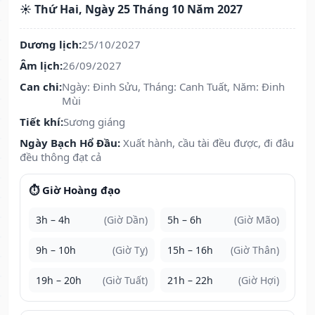
☀️ Thứ Hai, Ngày 25 Tháng 10 Năm 2027
Dương lịch:
25/10/2027
Âm lịch:
26/09/2027
Can chi:
Ngày: Đinh Sửu, Tháng: Canh Tuất, Năm: Đinh
Mùi
Tiết khí:
Sương giáng
Ngày Bạch Hổ Đầu:
Xuất hành, cầu tài đều được, đi đâu
đều thông đạt cả
⏱️ Giờ Hoàng đạo
3h – 4h
(Giờ Dần)
5h – 6h
(Giờ Mão)
9h – 10h
(Giờ Tỵ)
15h – 16h
(Giờ Thân)
19h – 20h
(Giờ Tuất)
21h – 22h
(Giờ Hợi)