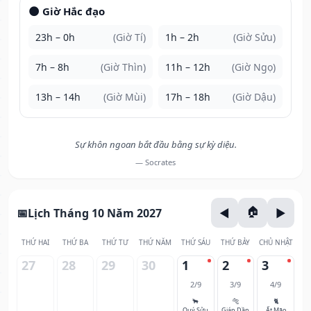
🌑 Giờ Hắc đạo
23h – 0h
(Giờ Tí)
1h – 2h
(Giờ Sửu)
7h – 8h
(Giờ Thìn)
11h – 12h
(Giờ Ngọ)
13h – 14h
(Giờ Mùi)
17h – 18h
(Giờ Dậu)
Sự khôn ngoan bắt đầu bằng sự kỳ diệu.
— Socrates
Lịch Tháng 10 Năm 2027
THỨ HAI
THỨ BA
THỨ TƯ
THỨ NĂM
THỨ SÁU
THỨ BẢY
CHỦ NHẬT
27
28
29
30
1
2
3
2/9
3/9
4/9
🐂
🐅
🐈
Quý Sửu
Giáp Dần
Ất Mão