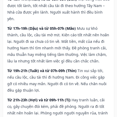
được tốt lành, tốt nhất cầu tài đi theo hướng Tây Nam –
Nhà cửa được yên lành. Người xuất hành thì đều bình
yên.
Từ 17h-19h (Dậu) và từ 05h-07h (Mão)
Mưu sự khó
thành, cầu lộc, cầu tài mờ mịt. Kiện cáo tốt nhất nên hoãn
lại. Người đi xa chưa có tin về. Mất tiền, mất của nếu đi
hướng Nam thì tìm nhanh mới thấy. Đề phòng tranh cãi,
mâu thuẫn hay miệng tiếng tầm thường. Việc làm chậm,
lâu la nhưng tốt nhất làm việc gì đều cần chắc chắn.
Từ 19h-21h (Tuất) và từ 07h-09h (Thìn)
Tin vui sắp tới,
nếu cầu lộc, cầu tài thì đi hướng Nam. Đi công việc gặp
gỡ có nhiều may mắn. Người đi có tin về. Nếu chăn nuôi
đều gặp thuận lợi.
Từ 21h-23h (Hợi) và từ 09h-11h (Tị)
Hay tranh luận, cãi
cọ, gây chuyện đói kém, phải đề phòng. Người ra đi tốt
nhất nên hoãn lại. Phòng người người nguyền rủa, tránh