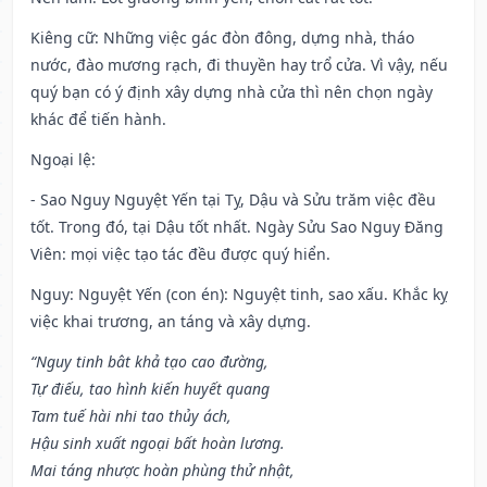
Kiêng cữ
: Những việc gác đòn đông, dựng nhà, tháo
nước, đào mương rạch, đi thuyền hay trổ cửa. Vì vậy, nếu
quý bạn có ý định xây dựng nhà cửa thì nên chọn ngày
khác để tiến hành.
Ngoại lệ
:
- Sao Nguy Nguyệt Yến tại Tỵ, Dậu và Sửu trăm việc đều
tốt. Trong đó, tại Dậu tốt nhất. Ngày Sửu Sao Nguy Đăng
Viên: mọi việc tạo tác đều được quý hiển.
Nguy: Nguyệt Yến (con én): Nguyệt tinh, sao xấu. Khắc kỵ
việc khai trương, an táng và xây dựng.
“Nguy tinh bât khả tạo cao đường,
Tự điếu, tao hình kiến huyết quang
Tam tuế hài nhi tao thủy ách,
Hậu sinh xuất ngoại bất hoàn lương.
Mai táng nhược hoàn phùng thử nhật,