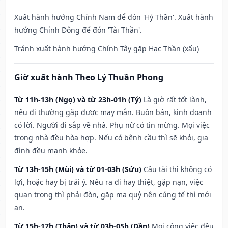
Xuất hành hướng Chính Nam để đón 'Hỷ Thần'. Xuất hành
hướng Chính Đông để đón 'Tài Thần'.
Tránh xuất hành hướng Chính Tây gặp Hạc Thần (xấu)
Giờ xuất hành Theo Lý Thuần Phong
Từ 11h-13h (Ngọ) và từ 23h-01h (Tý)
Là giờ rất tốt lành,
nếu đi thường gặp được may mắn. Buôn bán, kinh doanh
có lời. Người đi sắp về nhà. Phụ nữ có tin mừng. Mọi việc
trong nhà đều hòa hợp. Nếu có bệnh cầu thì sẽ khỏi, gia
đình đều mạnh khỏe.
Từ 13h-15h (Mùi) và từ 01-03h (Sửu)
Cầu tài thì không có
lợi, hoặc hay bị trái ý. Nếu ra đi hay thiệt, gặp nạn, việc
quan trọng thì phải đòn, gặp ma quỷ nên cúng tế thì mới
an.
Từ 15h-17h (Thân) và từ 03h-05h (Dần)
Mọi công việc đều