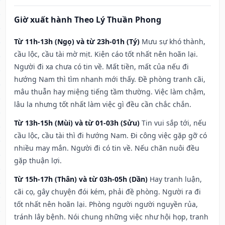
Giờ xuất hành Theo Lý Thuần Phong
Từ 11h-13h (Ngọ) và từ 23h-01h (Tý)
Mưu sự khó thành,
cầu lộc, cầu tài mờ mịt. Kiện cáo tốt nhất nên hoãn lại.
Người đi xa chưa có tin về. Mất tiền, mất của nếu đi
hướng Nam thì tìm nhanh mới thấy. Đề phòng tranh cãi,
mâu thuẫn hay miệng tiếng tầm thường. Việc làm chậm,
lâu la nhưng tốt nhất làm việc gì đều cần chắc chắn.
Từ 13h-15h (Mùi) và từ 01-03h (Sửu)
Tin vui sắp tới, nếu
cầu lộc, cầu tài thì đi hướng Nam. Đi công việc gặp gỡ có
nhiều may mắn. Người đi có tin về. Nếu chăn nuôi đều
gặp thuận lợi.
Từ 15h-17h (Thân) và từ 03h-05h (Dần)
Hay tranh luận,
cãi cọ, gây chuyện đói kém, phải đề phòng. Người ra đi
tốt nhất nên hoãn lại. Phòng người người nguyền rủa,
tránh lây bệnh. Nói chung những việc như hội họp, tranh