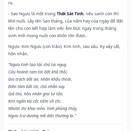
ro.
- Sao Ngưu là một trong
Thất Sát Tinh
, nếu sanh con thì
khó nuôi. Lấy tên Sao tháng, của năm hay của ngày để đặt
tên cho con kết hợp làm việc Âm Đức ngay trong tháng
sinh mới mong nuôi con khôn lớn được.
Ngưu: Kim Ngưu (con trâu): Kim tinh, sao xấu. Kỵ xây cất,
hôn nhân.
“Ngưu tinh tạo tác chủ tai nguy,
Cửu hoành tam tai bất khả thôi,
Gia trạch bất an, nhân khẩu thoái,
Điền tàm bất lợi, chủ nhân suy.
Giá thú, hôn nhân giai tự tổn,
Kim ngân tài cốc tiệm vô chi.
Nhược thị khai môn, tính phóng thủy,
Ngưu trư dương mã diệc thương bi.”