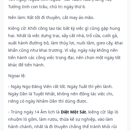
Tướng tinh con trâu, chủ trị ngày thứ 6.
Nên làm
: Rất tốt đi thuyền, cắt may áo mão.
Kiêng cữ
: Khởi công tạo tác bất kỳ việc gì cũng gặp hung
hại. Nhất là việc dựng trại, xây cất nhà, trổ cửa, cưới gả,
xuất hành đường bộ, làm thủy lợi, nuôi tằm, gieo cấy, khai
khẩn cũng như khai trương. Vì vậy, ngày này không nên
tiến hành các công việc trọng đại, nên chọn một ngày tốt
khác để tiến hành.
Ngoại lệ
:
- Ngày Ngọ Đăng Viên rất tốt. Ngày Tuất thì yên lành.
Ngày Dần là Tuyệt Nhật, không nên động tác việc chi,
riêng có ngày Nhâm Dần thì dùng được.
- Trúng ngày 14 Âm lịch là
Diệt Một Sát
, kiêng cữ: lập lò
nhuộm lò gốm, làm rượu, thừa kế sự nghiệp, vào làm
hành chánh, nhất là đi thuyền chẳng thể tránh khỏi rủi