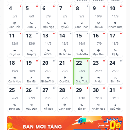
4
5
6
7
8
9
10
5/9
6/9
7/9
8/9
9/9
10/9
11/9
🐉
🐍
🐎
🐐
🐒
🐓
🐕
Bính Thìn
Đinh Tỵ
Mậu Ngọ
Kỷ Mùi
Canh Thân
Tân Dậu
Nhâm Tuất
11
12
13
14
15
16
17
12/9
13/9
14/9
15/9
16/9
17/9
18/9
🐖
🐀
🐂
🐅
🐈
🐉
🐍
Quý Hợi
Giáp Tý
Ất Sửu
Bính Dần
Đinh Mão
Mậu Thìn
Kỷ Tỵ
18
19
20
21
22
23
24
19/9
20/9
21/9
22/9
23/9
24/9
25/9
🐎
🐐
🐒
🐓
🐕
🐖
🐀
Canh Ngọ
Tân Mùi
Nhâm Thân
Quý Dậu
Giáp Tuất
Ất Hợi
Bính Tý
25
26
27
28
29
30
31
26/9
27/9
28/9
29/9
1/10
2/10
3/10
🐂
🐅
🐈
🐉
🐍
🐎
🐐
Đinh Sửu
Mậu Dần
Kỷ Mão
Canh Thìn
Tân Tỵ
Nhâm Ngọ
Quý Mùi