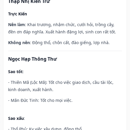
Thập Nhị Kiến Trừ
Trực Kiến
Nên làm
: Khai trương, nhậm chức, cưới hỏi, trồng cây,
đền ơn đáp nghĩa. Xuất hành đặng lợi, sinh con rất tốt.
Không nên
: Động thổ, chôn cất, đào giếng, lợp nhà.
Ngọc Hạp Thông Thư
Sao tốt
:
- Thiên Mã (Lộc Mã): Tốt cho việc giao dịch, cầu tài lộc,
kinh doanh, xuất hành.
- Mãn Đức Tinh: Tốt cho mọi việc.
Sao xấu
:
- Thổ Phủ: Kỵ việc xây dựng, động thổ.