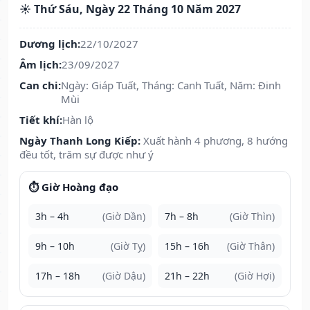
☀️ Thứ Sáu, Ngày 22 Tháng 10 Năm 2027
Dương lịch:
22/10/2027
Âm lịch:
23/09/2027
Can chi:
Ngày: Giáp Tuất, Tháng: Canh Tuất, Năm: Đinh
Mùi
Tiết khí:
Hàn lộ
Ngày Thanh Long Kiếp:
Xuất hành 4 phương, 8 hướng
đều tốt, trăm sự được như ý
⏱️ Giờ Hoàng đạo
3h – 4h
(Giờ Dần)
7h – 8h
(Giờ Thìn)
9h – 10h
(Giờ Tỵ)
15h – 16h
(Giờ Thân)
17h – 18h
(Giờ Dậu)
21h – 22h
(Giờ Hợi)