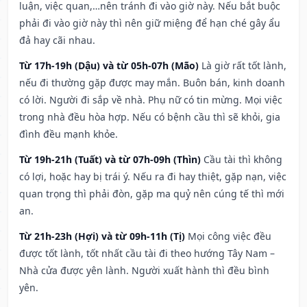
luận, việc quan,…nên tránh đi vào giờ này. Nếu bắt buộc
phải đi vào giờ này thì nên giữ miệng để hạn ché gây ẩu
đả hay cãi nhau.
Từ 17h-19h (Dậu) và từ 05h-07h (Mão)
Là giờ rất tốt lành,
nếu đi thường gặp được may mắn. Buôn bán, kinh doanh
có lời. Người đi sắp về nhà. Phụ nữ có tin mừng. Mọi việc
trong nhà đều hòa hợp. Nếu có bệnh cầu thì sẽ khỏi, gia
đình đều mạnh khỏe.
Từ 19h-21h (Tuất) và từ 07h-09h (Thìn)
Cầu tài thì không
có lợi, hoặc hay bị trái ý. Nếu ra đi hay thiệt, gặp nạn, việc
quan trọng thì phải đòn, gặp ma quỷ nên cúng tế thì mới
an.
Từ 21h-23h (Hợi) và từ 09h-11h (Tị)
Mọi công việc đều
được tốt lành, tốt nhất cầu tài đi theo hướng Tây Nam –
Nhà cửa được yên lành. Người xuất hành thì đều bình
yên.