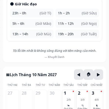
🌑 Giờ Hắc đạo
23h – 0h
(Giờ Tí)
1h – 2h
(Giờ Sửu)
5h – 6h
(Giờ Mão)
11h – 12h
(Giờ Ngọ)
13h – 14h
(Giờ Mùi)
19h – 20h
(Giờ Tuất)
Tội lỗi lớn nhất là không sống đúng với tiềm năng của mình.
— Khuyết Danh
Lịch Tháng 10 Năm 2027
THỨ HAI
THỨ BA
THỨ TƯ
THỨ NĂM
THỨ SÁU
THỨ BẢY
CHỦ NHẬT
27
28
29
30
1
2
3
2/9
3/9
4/9
🐂
🐅
🐈
Quý Sửu
Giáp Dần
Ất Mão