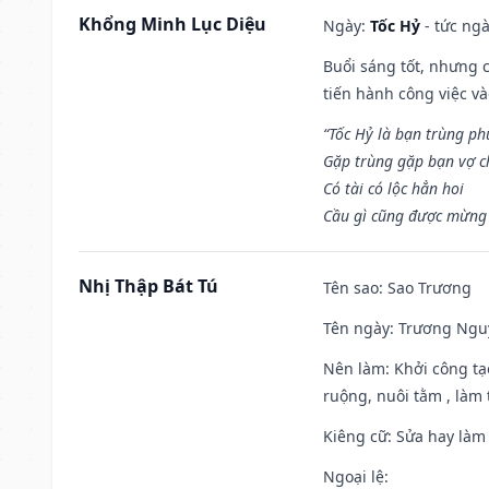
Khổng Minh Lục Diệu
Ngày:
Tốc Hỷ
- tức ngà
Buổi sáng tốt, nhưng 
tiến hành công việc v
“Tốc Hỷ là bạn trùng p
Gặp trùng gặp bạn vợ c
Có tài có lộc hẳn hoi
Cầu gì cũng được mừng 
Nhị Thập Bát Tú
Tên sao
: Sao Trương
Tên ngày
: Trương Nguy
Nên làm
: Khởi công tạ
ruộng, nuôi tằm , làm t
Kiêng cữ
: Sửa hay làm
Ngoại lệ
: