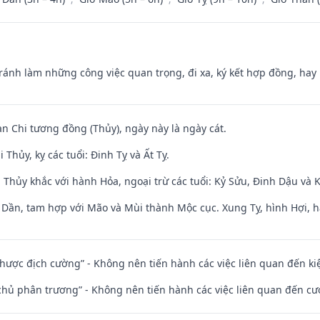
Tránh làm những công việc quan trọng, đi xa, ký kết hợp đồng, hay 
an Chi tương đồng (Thủy), ngày này là ngày cát.
Thủy, kỵ các tuổi: Đinh Tỵ và Ất Tỵ.
 Thủy khắc với hành Hỏa, ngoại trừ các tuổi: Kỷ Sửu, Đinh Dậu và
i Dần, tam hợp với Mão và Mùi thành Mộc cục. Xung Tỵ, hình Hợi, h
 nhược địch cường” - Không nên tiến hành các việc liên quan đến ki
t chủ phân trương” - Không nên tiến hành các việc liên quan đến cướ