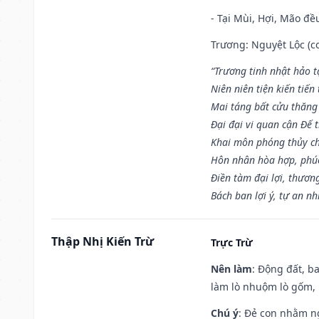
- Tại Mùi, Hợi, Mão đề
Trương: Nguyệt Lộc (co
“Trương tinh nhật hảo t
Niên niên tiện kiến tiến
Mai táng bất cửu thăng
Đại đại vi quan cận Đế t
Khai môn phóng thủy ch
Hôn nhân hòa hợp, phú
Điền tàm đại lợi, thươn
Bách ban lợi ý, tự an nh
Thập Nhị Kiến Trừ
Trực Trừ
Nên làm
: Động đất, b
làm lò nhuộm lò gốm,
Chú ý
: Đẻ con nhằm n