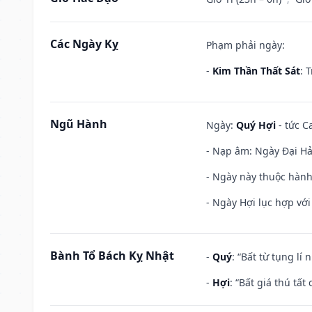
Các Ngày Kỵ
Phạm phải ngày:
-
Kim Thần Thất Sát
: 
Ngũ Hành
Ngày:
Quý Hợi
- tức C
- Nạp âm: Ngày Đại Hải 
- Ngày này thuộc hành
- Ngày Hợi lục hợp vớ
Bành Tổ Bách Kỵ Nhật
-
Quý
: “Bất từ tụng lí
-
Hợi
: “Bất giá thú tấ