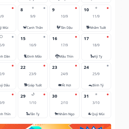
⭐
⭐
8
9
10
8/9
9/9
10/9
11/9
🐒
🐓
🐕
ỷ Mùi
Canh Thân
Tân Dậu
Nhâm Tuất
🌕
15
16
17
5/9
16/9
17/9
18/9
🐈
🐉
🐍
nh Dần
Đinh Mão
Mậu Thìn
Kỷ Tỵ
22
23
24
2/9
23/9
24/9
25/9
🐕
🐖
🐀
uý Dậu
Giáp Tuất
Ất Hợi
Bính Tý
🌙
⭐
29
30
31
9/9
1/10
2/10
3/10
🐍
🐎
🐐
nh Thìn
Tân Tỵ
Nhâm Ngọ
Quý Mùi