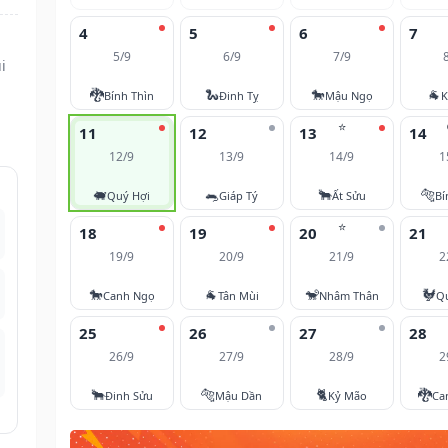
4
5
6
7
5/9
6/9
7/9
i
🐉
🐍
🐎
🐐
Bính Thìn
Đinh Tỵ
Mậu Ngọ
K
⭐
11
12
13
14
12/9
13/9
14/9
1
🐖
🐀
🐂
🐅
Quý Hợi
Giáp Tý
Ất Sửu
Bí
⭐
18
19
20
21
19/9
20/9
21/9
2
🐎
🐐
🐒
🐓
Canh Ngọ
Tân Mùi
Nhâm Thân
Q
25
26
27
28
26/9
27/9
28/9
2
🐂
🐅
🐈
🐉
Đinh Sửu
Mậu Dần
Kỷ Mão
Ca