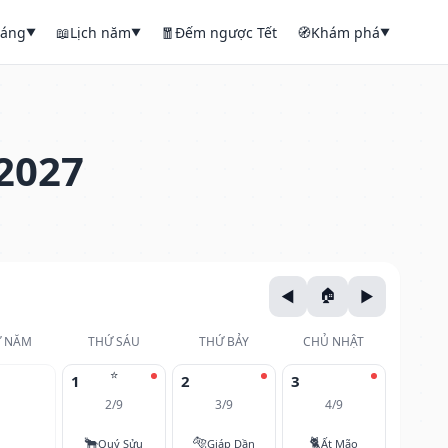
háng
📖
Lịch năm
🧧
Đếm ngược Tết
🧭
Khám phá
▼
▼
▼
2027
 NĂM
THỨ SÁU
THỨ BẢY
CHỦ NHẬT
⭐
1
2
3
2/9
3/9
4/9
🐂
🐅
🐈
Quý Sửu
Giáp Dần
Ất Mão