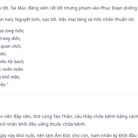
u tốt. Tại Mùi: đăng viên rất tốt nhưng phạm vào Phục Đoạn (Kiêng 
n nai): Nguyệt tinh, sao tốt. Việc mai táng và hôn nhân thuận lợi.
ạo long hiên,
 trang điền,
 quan chức,
iền,
iêu tài bạch,
c miên miên.
g khố mãn,
iên.”
an nền đắp nền, thờ cúng Táo Thần, cầu thầy chữa bệnh bằng cách
 nữ nhân khởi đầu uống thuốc chữa bệnh.
gày này khó nuôi, nên làm Âm Đức cho con, nam nhân kỵ khởi đầu