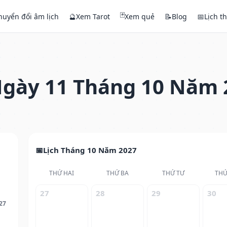
🃏
huyển đổi âm lịch
🔮
Xem Tarot
Xem quẻ
📝
Blog
📅
Lịch t
gày 11 Tháng 10 Năm 
Lịch Tháng 10 Năm 2027
THỨ HAI
THỨ BA
THỨ TƯ
THỨ
27
28
29
30
27