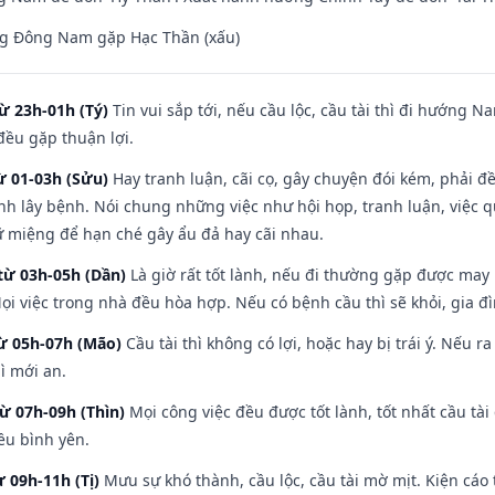
g Đông Nam gặp Hạc Thần (xấu)
ừ 23h-01h (Tý)
Tin vui sắp tới, nếu cầu lộc, cầu tài thì đi hướng 
đều gặp thuận lợi.
ừ 01-03h (Sửu)
Hay tranh luận, cãi cọ, gây chuyện đói kém, phải đ
nh lây bệnh. Nói chung những việc như hội họp, tranh luận, việc q
iữ miệng để hạn ché gây ẩu đả hay cãi nhau.
từ 03h-05h (Dần)
Là giờ rất tốt lành, nếu đi thường gặp được may
ọi việc trong nhà đều hòa hợp. Nếu có bệnh cầu thì sẽ khỏi, gia 
từ 05h-07h (Mão)
Cầu tài thì không có lợi, hoặc hay bị trái ý. Nếu r
ì mới an.
từ 07h-09h (Thìn)
Mọi công việc đều được tốt lành, tốt nhất cầu t
ều bình yên.
ừ 09h-11h (Tị)
Mưu sự khó thành, cầu lộc, cầu tài mờ mịt. Kiện cáo 