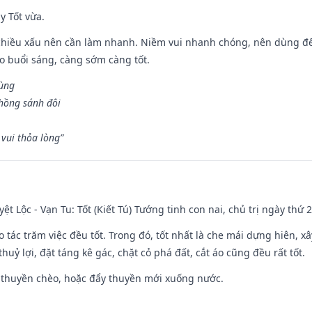
y Tốt vừa.
chiều xấu nên cần làm nhanh. Niềm vui nhanh chóng, nên dùng để 
ào buổi sáng, càng sớm càng tốt.
hùng
hồng sánh đôi
vui thỏa lòng”
ệt Lộc - Vạn Tu: Tốt (Kiết Tú) Tướng tinh con nai, chủ trị ngày thứ 2
o tác trăm việc đều tốt. Trong đó, tốt nhất là che mái dựng hiên, x
huỷ lợi, đặt táng kê gác, chặt cỏ phá đất, cắt áo cũng đều rất tốt.
 thuyền chèo, hoặc đẩy thuyền mới xuống nước.