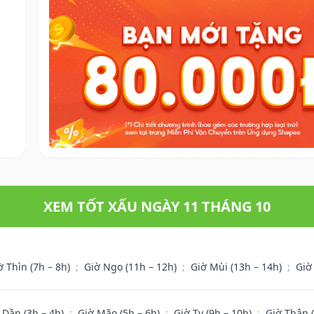
.
XEM TỐT XẤU NGÀY 11 THÁNG 10
ờ Thìn (7h – 8h)
;
Giờ Ngọ (11h – 12h)
;
Giờ Mùi (13h – 14h)
;
Giờ
 Dần (3h – 4h)
;
Giờ Mão (5h – 6h)
;
Giờ Tỵ (9h – 10h)
;
Giờ Thân 