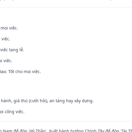
 mọi việc.
 việc.
việc tang lễ.
i việc.
o: Tốt cho mọi việc.
t hành, giá thú (cưới hỏi), an táng hay xây dựng.
ọi công việc.
Nam để đón 'Hỷ Thần'. Xuất hành hướng Chính Tây để đón 'Tài Th