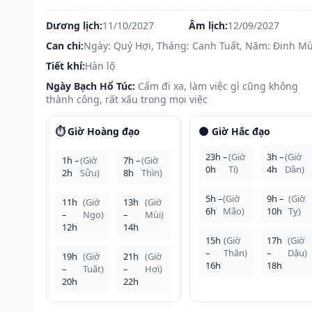
Dương lịch:
11/10/2027
Âm lịch:
12/09/2027
Can chi:
Ngày: Quý Hợi, Tháng: Canh Tuất, Năm: Đinh Mù
Tiết khí:
Hàn lộ
Ngày Bạch Hổ Túc:
Cấm đi xa, làm việc gì cũng không
thành công, rất xấu trong mọi việc
⏱️ Giờ Hoàng đạo
🌑 Giờ Hắc đạo
23h –
(Giờ
3h –
(Giờ
1h –
(Giờ
7h –
(Giờ
0h
Tí)
4h
Dần)
2h
Sửu)
8h
Thìn)
5h –
(Giờ
9h –
(Giờ
11h
(Giờ
13h
(Giờ
6h
Mão)
10h
Tỵ)
–
Ngọ)
–
Mùi)
12h
14h
15h
(Giờ
17h
(Giờ
–
Thân)
–
Dậu)
19h
(Giờ
21h
(Giờ
16h
18h
–
Tuất)
–
Hợi)
20h
22h