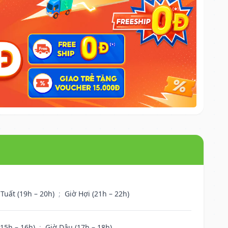
 Tuất (19h – 20h)
;
Giờ Hợi (21h – 22h)
(15h – 16h)
;
Giờ Dậu (17h – 18h)