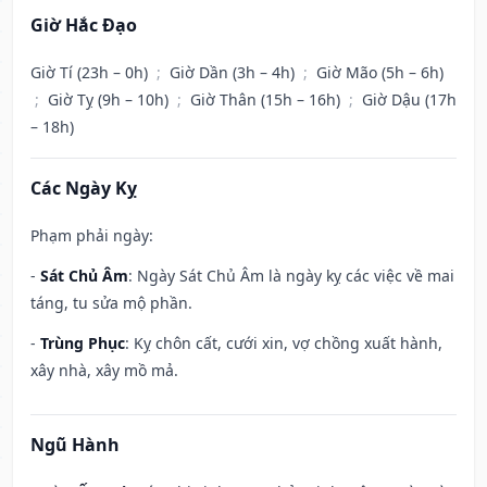
Giờ Hắc Đạo
Giờ Tí (23h – 0h)
;
Giờ Dần (3h – 4h)
;
Giờ Mão (5h – 6h)
;
Giờ Tỵ (9h – 10h)
;
Giờ Thân (15h – 16h)
;
Giờ Dậu (17h
– 18h)
Các Ngày Kỵ
Phạm phải ngày:
-
Sát Chủ Âm
: Ngày Sát Chủ Âm là ngày kỵ các việc về mai
táng, tu sửa mộ phần.
-
Trùng Phục
: Kỵ chôn cất, cưới xin, vợ chồng xuất hành,
xây nhà, xây mồ mả.
Ngũ Hành