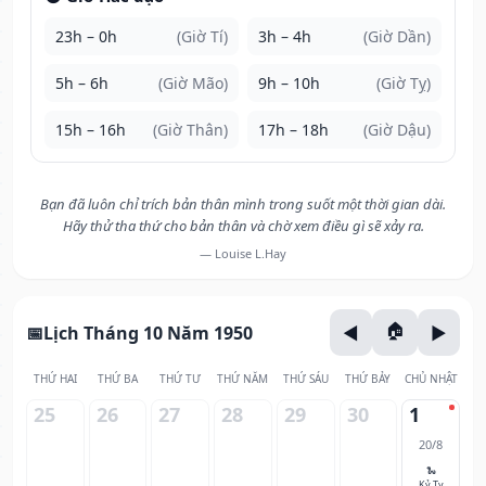
23h – 0h
(Giờ Tí)
3h – 4h
(Giờ Dần)
5h – 6h
(Giờ Mão)
9h – 10h
(Giờ Tỵ)
15h – 16h
(Giờ Thân)
17h – 18h
(Giờ Dậu)
Bạn đã luôn chỉ trích bản thân mình trong suốt một thời gian dài.
Hãy thử tha thứ cho bản thân và chờ xem điều gì sẽ xảy ra.
— Louise L.Hay
Lịch Tháng 10 Năm 1950
THỨ HAI
THỨ BA
THỨ TƯ
THỨ NĂM
THỨ SÁU
THỨ BẢY
CHỦ NHẬT
25
26
27
28
29
30
1
20/8
🐍
Kỷ Tỵ