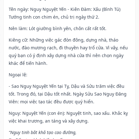
Tên ngày
: Nguy Nguyệt Yến - Kiên Đàm: Xấu (Bình Tú)
Tướng tinh con chim én, chủ trị ngày thứ 2.
Nên làm
: Lót giường bình yên, chôn cất rất tốt.
Kiêng cữ
: Những việc gác đòn đông, dựng nhà, tháo
nước, đào mương rạch, đi thuyền hay trổ cửa. Vì vậy, nếu
quý bạn có ý định xây dựng nhà cửa thì nên chọn ngày
khác để tiến hành.
Ngoại lệ
:
- Sao Nguy Nguyệt Yến tại Tỵ, Dậu và Sửu trăm việc đều
tốt. Trong đó, tại Dậu tốt nhất. Ngày Sửu Sao Nguy Đăng
Viên: mọi việc tạo tác đều được quý hiển.
Nguy: Nguyệt Yến (con én): Nguyệt tinh, sao xấu. Khắc kỵ
việc khai trương, an táng và xây dựng.
“Nguy tinh bât khả tạo cao đường,