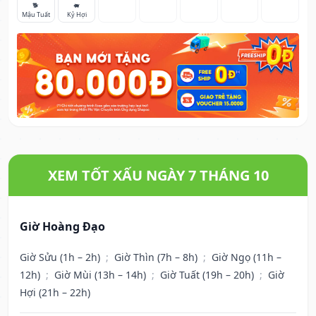
🐕
🐖
Mậu Tuất
Kỷ Hợi
XEM TỐT XẤU NGÀY 7 THÁNG 10
Giờ Hoàng Đạo
Giờ Sửu (1h – 2h)
;
Giờ Thìn (7h – 8h)
;
Giờ Ngọ (11h –
12h)
;
Giờ Mùi (13h – 14h)
;
Giờ Tuất (19h – 20h)
;
Giờ
Hợi (21h – 22h)