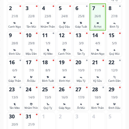
2
3
4
5
6
7
8
21/8
22/8
23/8
24/8
25/8
26/8
27/8
🐎
🐐
🐒
🐓
🐕
🐖
🐀
Canh Ngọ
Tân Mùi
Nhâm Thân
Quý Dậu
Giáp Tuất
Ất Hợi
Bính Tý
9
10
11
12
13
14
15
28/8
29/8
1/9
2/9
3/9
4/9
5/9
🐂
🐅
🐈
🐉
🐍
🐎
🐐
Đinh Sửu
Mậu Dần
Kỷ Mão
Canh Thìn
Tân Tỵ
Nhâm Ngọ
Quý Mùi
16
17
18
19
20
21
22
6/9
7/9
8/9
9/9
10/9
11/9
12/9
🐒
🐓
🐕
🐖
🐀
🐂
🐅
Giáp Thân
Ất Dậu
Bính Tuất
Đinh Hợi
Mậu Tý
Kỷ Sửu
Canh Dần
23
24
25
26
27
28
29
13/9
14/9
15/9
16/9
17/9
18/9
19/9
🐈
🐉
🐍
🐎
🐐
🐒
🐓
Tân Mão
Nhâm Thìn
Quý Tỵ
Giáp Ngọ
Ất Mùi
Bính Thân
Đinh Dậu
30
31
1
2
3
4
5
20/9
21/9