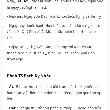
Ngày:
Ất Hợi
- tức Chi sinh Can (Thủy sinh Mộc), ngày này
là ngày cát (nghĩa nhật).
- Nạp âm: Ngày Sơn Đầu Hỏa, kỵ các tuổi: Kỷ Tỵ và Tân Tỵ.
- Ngày này thuộc hành Hỏa khắc với hành Kim, ngoại trừ
các tuổi: Quý Dậu và Ất Mùi thuộc hành Kim không sợ
Hỏa.
- Ngày Hợi lục hợp với Dần, tam hợp với Mão và Mùi
thành Mộc cục. Xung Tỵ, hình Hợi, hại Thân, phá Dần,
tuyệt Ngọ.
Bành Tổ Bách Kỵ Nhật
-
Ất
: “Bất tải thực thiên chu bất trưởng” - Không nên tiến
hành các việc liên quan đến gieo trồng, ngàn gốc không
lên
-
Hợi
: “Bất giá thú tất chủ phân trương” - Không nên tiến