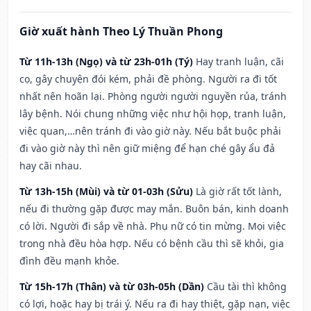
Giờ xuất hành Theo Lý Thuần Phong
Từ 11h-13h (Ngọ) và từ 23h-01h (Tý)
Hay tranh luận, cãi
cọ, gây chuyện đói kém, phải đề phòng. Người ra đi tốt
nhất nên hoãn lại. Phòng người người nguyền rủa, tránh
lây bệnh. Nói chung những việc như hội họp, tranh luận,
việc quan,…nên tránh đi vào giờ này. Nếu bắt buộc phải
đi vào giờ này thì nên giữ miệng để hạn ché gây ẩu đả
hay cãi nhau.
Từ 13h-15h (Mùi) và từ 01-03h (Sửu)
Là giờ rất tốt lành,
nếu đi thường gặp được may mắn. Buôn bán, kinh doanh
có lời. Người đi sắp về nhà. Phụ nữ có tin mừng. Mọi việc
trong nhà đều hòa hợp. Nếu có bệnh cầu thì sẽ khỏi, gia
đình đều mạnh khỏe.
Từ 15h-17h (Thân) và từ 03h-05h (Dần)
Cầu tài thì không
có lợi, hoặc hay bị trái ý. Nếu ra đi hay thiệt, gặp nạn, việc