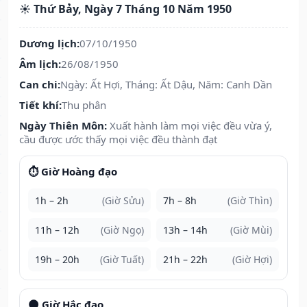
☀️ Thứ Bảy, Ngày 7 Tháng 10 Năm 1950
Dương lịch:
07/10/1950
Âm lịch:
26/08/1950
Can chi:
Ngày: Ất Hợi, Tháng: Ất Dậu, Năm: Canh Dần
Tiết khí:
Thu phân
Ngày Thiên Môn:
Xuất hành làm mọi việc đều vừa ý,
cầu được ước thấy mọi việc đều thành đạt
⏱️ Giờ Hoàng đạo
1h – 2h
(Giờ Sửu)
7h – 8h
(Giờ Thìn)
11h – 12h
(Giờ Ngọ)
13h – 14h
(Giờ Mùi)
19h – 20h
(Giờ Tuất)
21h – 22h
(Giờ Hợi)
🌑 Giờ Hắc đạo