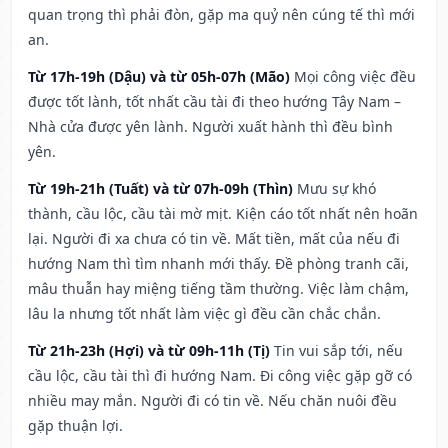
quan trọng thì phải đòn, gặp ma quỷ nên cúng tế thì mới
an.
Từ 17h-19h (Dậu) và từ 05h-07h (Mão)
Mọi công việc đều
được tốt lành, tốt nhất cầu tài đi theo hướng Tây Nam –
Nhà cửa được yên lành. Người xuất hành thì đều bình
yên.
Từ 19h-21h (Tuất) và từ 07h-09h (Thìn)
Mưu sự khó
thành, cầu lộc, cầu tài mờ mịt. Kiện cáo tốt nhất nên hoãn
lại. Người đi xa chưa có tin về. Mất tiền, mất của nếu đi
hướng Nam thì tìm nhanh mới thấy. Đề phòng tranh cãi,
mâu thuẫn hay miệng tiếng tầm thường. Việc làm chậm,
lâu la nhưng tốt nhất làm việc gì đều cần chắc chắn.
Từ 21h-23h (Hợi) và từ 09h-11h (Tị)
Tin vui sắp tới, nếu
cầu lộc, cầu tài thì đi hướng Nam. Đi công việc gặp gỡ có
nhiều may mắn. Người đi có tin về. Nếu chăn nuôi đều
gặp thuận lợi.