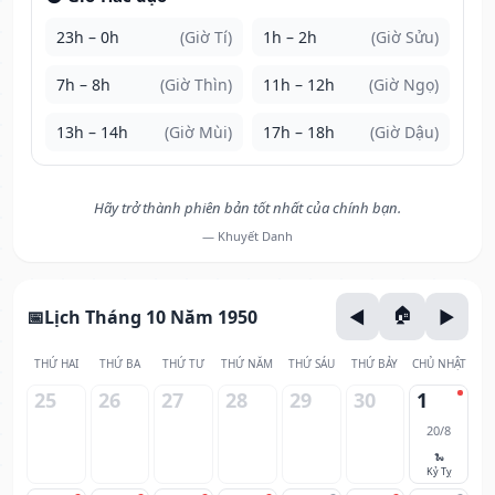
23h – 0h
(Giờ Tí)
1h – 2h
(Giờ Sửu)
7h – 8h
(Giờ Thìn)
11h – 12h
(Giờ Ngọ)
13h – 14h
(Giờ Mùi)
17h – 18h
(Giờ Dậu)
Hãy trở thành phiên bản tốt nhất của chính bạn.
— Khuyết Danh
Lịch Tháng 10 Năm 1950
THỨ HAI
THỨ BA
THỨ TƯ
THỨ NĂM
THỨ SÁU
THỨ BẢY
CHỦ NHẬT
25
26
27
28
29
30
1
20/8
🐍
Kỷ Tỵ