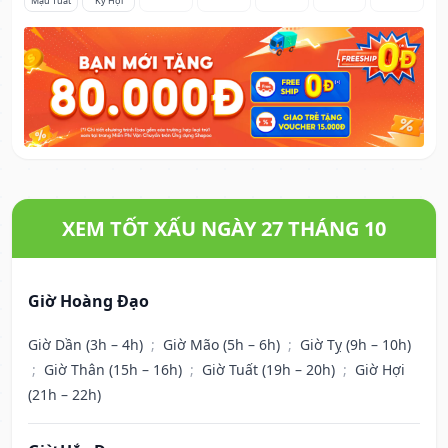
Mậu Tuất
Kỷ Hợi
XEM TỐT XẤU NGÀY 27 THÁNG 10
Giờ Hoàng Đạo
Giờ Dần (3h – 4h)
;
Giờ Mão (5h – 6h)
;
Giờ Tỵ (9h – 10h)
;
Giờ Thân (15h – 16h)
;
Giờ Tuất (19h – 20h)
;
Giờ Hợi
(21h – 22h)