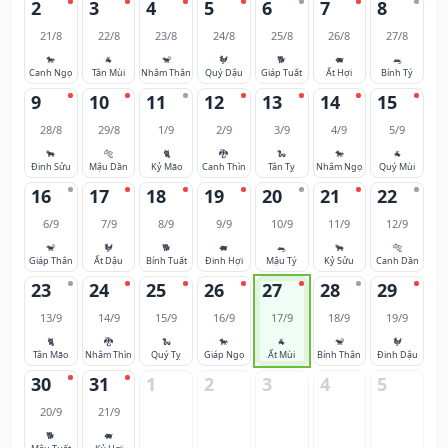
2
3
4
5
6
7
8
21/8
22/8
23/8
24/8
25/8
26/8
27/8
🐎
🐐
🐒
🐓
🐕
🐖
🐀
Canh Ngọ
Tân Mùi
Nhâm Thân
Quý Dậu
Giáp Tuất
Ất Hợi
Bính Tý
9
10
11
12
13
14
15
28/8
29/8
1/9
2/9
3/9
4/9
5/9
🐂
🐅
🐈
🐉
🐍
🐎
🐐
Đinh Sửu
Mậu Dần
Kỷ Mão
Canh Thìn
Tân Tỵ
Nhâm Ngọ
Quý Mùi
16
17
18
19
20
21
22
6/9
7/9
8/9
9/9
10/9
11/9
12/9
🐒
🐓
🐕
🐖
🐀
🐂
🐅
Giáp Thân
Ất Dậu
Bính Tuất
Đinh Hợi
Mậu Tý
Kỷ Sửu
Canh Dần
23
24
25
26
27
28
29
13/9
14/9
15/9
16/9
17/9
18/9
19/9
🐈
🐉
🐍
🐎
🐐
🐒
🐓
Tân Mão
Nhâm Thìn
Quý Tỵ
Giáp Ngọ
Ất Mùi
Bính Thân
Đinh Dậu
30
31
1
2
3
4
5
20/9
21/9
🐕
🐖