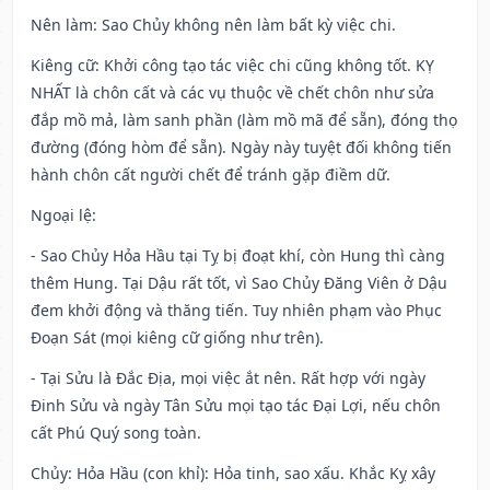
Nên làm
: Sao Chủy không nên làm bất kỳ việc chi.
Kiêng cữ
: Khởi công tạo tác việc chi cũng không tốt. KỴ
NHẤT là chôn cất và các vụ thuộc về chết chôn như sửa
đắp mồ mả, làm sanh phần (làm mồ mã để sẵn), đóng thọ
đường (đóng hòm để sẵn). Ngày này tuyệt đối không tiến
hành chôn cất người chết để tránh gặp điềm dữ.
Ngoại lệ
:
- Sao Chủy Hỏa Hầu tại Tỵ bị đoạt khí, còn Hung thì càng
thêm Hung. Tại Dậu rất tốt, vì Sao Chủy Đăng Viên ở Dậu
đem khởi động và thăng tiến. Tuy nhiên phạm vào Phục
Đoạn Sát (mọi kiêng cữ giống như trên).
- Tại Sửu là Đắc Địa, mọi việc ắt nên. Rất hợp với ngày
Đinh Sửu và ngày Tân Sửu mọi tạo tác Đại Lợi, nếu chôn
cất Phú Quý song toàn.
Chủy: Hỏa Hầu (con khỉ): Hỏa tinh, sao xấu. Khắc Kỵ xây