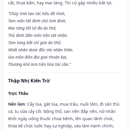
cất, thưa kiện, hay mai táng. Thi cử gặp nhiều bất lợi.
“Chủy tinh tạo tác hữu đồ hình,
Tam niên tất đinh chủ linh đinh,
Mai táng tốt tử đa do thử,
Thủ định Dần niên tiện sát nhân.
Tam tang bất chỉ giai do thử,
Nhất nhân dược độc nhị nhân thân.
Gia môn điền địa giai thoán bại,
Thương khố kim tiền hóa tác cần.”
Thập Nhị Kiến Trừ
Trực Thâu
Nên làm
: Cấy lúa, gặt lúa, mua trâu, nuôi tằm, đi săn thú
cá, tu sửa cây cối. Động thổ, san nền đắp nền, nữ nhân
khởi ngày uống thuốc chưa bệnh, lên quan lãnh chức,
thừa kế chức tước hay sự nghiệp, vào làm hành chính,