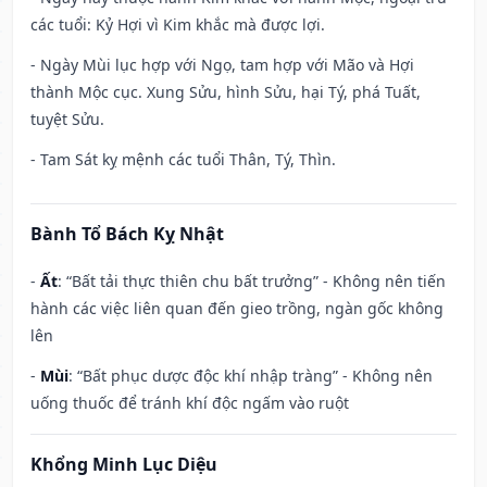
các tuổi: Kỷ Hợi vì Kim khắc mà được lợi.
- Ngày Mùi lục hợp với Ngọ, tam hợp với Mão và Hợi
thành Mộc cục. Xung Sửu, hình Sửu, hại Tý, phá Tuất,
tuyệt Sửu.
- Tam Sát kỵ mệnh các tuổi Thân, Tý, Thìn.
Bành Tổ Bách Kỵ Nhật
-
Ất
: “Bất tải thực thiên chu bất trưởng” - Không nên tiến
hành các việc liên quan đến gieo trồng, ngàn gốc không
lên
-
Mùi
: “Bất phục dược độc khí nhập tràng” - Không nên
uống thuốc để tránh khí độc ngấm vào ruột
Khổng Minh Lục Diệu