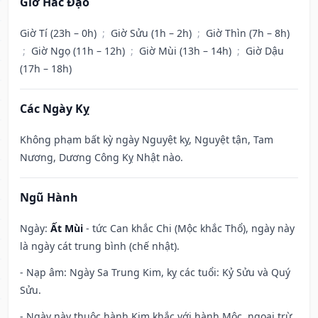
Giờ Hắc Đạo
Giờ Tí (23h – 0h)
;
Giờ Sửu (1h – 2h)
;
Giờ Thìn (7h – 8h)
;
Giờ Ngọ (11h – 12h)
;
Giờ Mùi (13h – 14h)
;
Giờ Dậu
(17h – 18h)
Các Ngày Kỵ
Không phạm bất kỳ ngày Nguyệt kỵ, Nguyệt tận, Tam
Nương, Dương Công Kỵ Nhật nào.
Ngũ Hành
Ngày:
Ất Mùi
- tức Can khắc Chi (Mộc khắc Thổ), ngày này
là ngày cát trung bình (chế nhật).
- Nạp âm: Ngày Sa Trung Kim, kỵ các tuổi: Kỷ Sửu và Quý
Sửu.
- Ngày này thuộc hành Kim khắc với hành Mộc, ngoại trừ