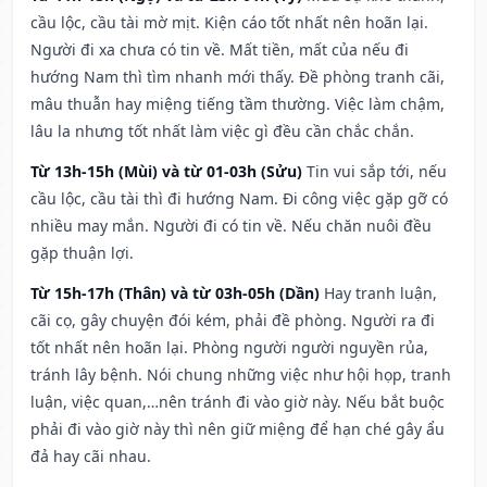
cầu lộc, cầu tài mờ mịt. Kiện cáo tốt nhất nên hoãn lại.
Người đi xa chưa có tin về. Mất tiền, mất của nếu đi
hướng Nam thì tìm nhanh mới thấy. Đề phòng tranh cãi,
mâu thuẫn hay miệng tiếng tầm thường. Việc làm chậm,
lâu la nhưng tốt nhất làm việc gì đều cần chắc chắn.
Từ 13h-15h (Mùi) và từ 01-03h (Sửu)
Tin vui sắp tới, nếu
cầu lộc, cầu tài thì đi hướng Nam. Đi công việc gặp gỡ có
nhiều may mắn. Người đi có tin về. Nếu chăn nuôi đều
gặp thuận lợi.
Từ 15h-17h (Thân) và từ 03h-05h (Dần)
Hay tranh luận,
cãi cọ, gây chuyện đói kém, phải đề phòng. Người ra đi
tốt nhất nên hoãn lại. Phòng người người nguyền rủa,
tránh lây bệnh. Nói chung những việc như hội họp, tranh
luận, việc quan,…nên tránh đi vào giờ này. Nếu bắt buộc
phải đi vào giờ này thì nên giữ miệng để hạn ché gây ẩu
đả hay cãi nhau.