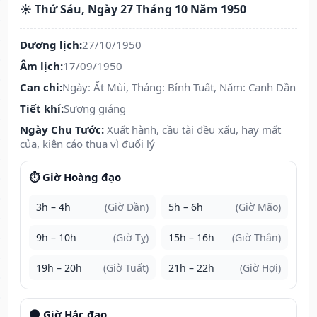
☀️ Thứ Sáu, Ngày 27 Tháng 10 Năm 1950
Dương lịch:
27/10/1950
Âm lịch:
17/09/1950
Can chi:
Ngày: Ất Mùi, Tháng: Bính Tuất, Năm: Canh Dần
Tiết khí:
Sương giáng
Ngày Chu Tước:
Xuất hành, cầu tài đều xấu, hay mất
của, kiện cáo thua vì đuối lý
⏱️ Giờ Hoàng đạo
3h – 4h
(Giờ Dần)
5h – 6h
(Giờ Mão)
9h – 10h
(Giờ Tỵ)
15h – 16h
(Giờ Thân)
19h – 20h
(Giờ Tuất)
21h – 22h
(Giờ Hợi)
🌑 Giờ Hắc đạo