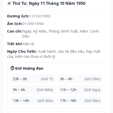
☀️ Thứ Tư, Ngày 11 Tháng 10 Năm 1950
Dương lịch:
11/10/1950
Âm lịch:
01/09/1950
Can chi:
Ngày: Kỷ Mão, Tháng: Bính Tuất, Năm: Canh
Dần
Tiết khí:
Hàn lộ
Ngày Chu Tước:
Xuất hành, cầu tài đều xấu, hay mất
của, kiện cáo thua vì đuối lý
⏱️ Giờ Hoàng đạo
23h – 0h
(Giờ Tí)
3h – 4h
(Giờ Dần)
5h – 6h
(Giờ Mão)
11h – 12h
(Giờ Ngọ)
13h – 14h
(Giờ Mùi)
17h – 18h
(Giờ Dậu)