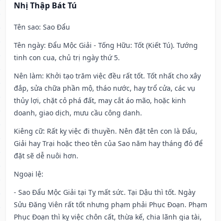
Nhị Thập Bát Tú
Tên sao
: Sao Đẩu
Tên ngày
: Đẩu Mộc Giải - Tống Hữu: Tốt (Kiết Tú). Tướng
tinh con cua, chủ trị ngày thứ 5.
Nên làm
: Khởi tạo trăm việc đều rất tốt. Tốt nhất cho xây
đắp, sửa chữa phần mộ, tháo nước, hay trổ cửa, các vụ
thủy lợi, chặt cỏ phá đất, may cắt áo mão, hoặc kinh
doanh, giao dịch, mưu cầu công danh.
Kiêng cữ
: Rất kỵ việc đi thuyền. Nên đặt tên con là Đẩu,
Giải hay Trại hoặc theo tên của Sao năm hay tháng đó để
đặt sẽ dễ nuôi hơn.
Ngoại lệ
:
- Sao Đẩu Mộc Giải tại Tỵ mất sức. Tại Dậu thì tốt. Ngày
Sửu Đăng Viên rất tốt nhưng phạm phải Phục Đoạn. Phạm
Phục Đoạn thì kỵ việc chôn cất, thừa kế, chia lãnh gia tài,