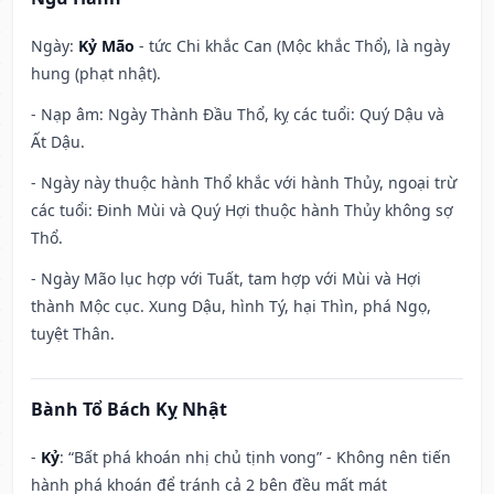
Ngày:
Kỷ Mão
- tức Chi khắc Can (Mộc khắc Thổ), là ngày
hung (phạt nhật).
- Nạp âm: Ngày Thành Đầu Thổ, kỵ các tuổi: Quý Dậu và
Ất Dậu.
- Ngày này thuộc hành Thổ khắc với hành Thủy, ngoại trừ
các tuổi: Đinh Mùi và Quý Hợi thuộc hành Thủy không sợ
Thổ.
- Ngày Mão lục hợp với Tuất, tam hợp với Mùi và Hợi
thành Mộc cục. Xung Dậu, hình Tý, hại Thìn, phá Ngọ,
tuyệt Thân.
Bành Tổ Bách Kỵ Nhật
-
Kỷ
: “Bất phá khoán nhị chủ tịnh vong” - Không nên tiến
hành phá khoán để tránh cả 2 bên đều mất mát