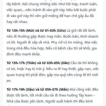
lây bệnh. Nói chung những việc như hội họp, tranh luận,
việc quan,…nên tránh đi vào giờ này. Nếu bắt buộc phải
đi vào giờ này thì nên giữ miệng để hạn ché gây ẩu đả
hay cãi nhau.
Từ 13h-15h (Mùi) và từ 01-03h (Sửu)
Là giờ rất tốt lành,
nếu đi thường gặp được may mắn. Buôn bán, kinh doanh
có lời. Người đi sắp về nhà. Phụ nữ có tin mừng. Mọi việc
trong nhà đều hòa hợp. Nếu có bệnh cầu thì sẽ khỏi, gia
đình đều mạnh khỏe.
Từ 15h-17h (Thân) và từ 03h-05h (Dần)
Cầu tài thì không
có lợi, hoặc hay bị trái ý. Nếu ra đi hay thiệt, gặp nạn, việc
quan trọng thì phải đòn, gặp ma quỷ nên cúng tế thì mới
an.
Từ 17h-19h (Dậu) và từ 05h-07h (Mão)
Mọi công việc đều
được tốt lành, tốt nhất cầu tài đi theo hướng Tây Nam –
Nhà cửa được yên lành. Người xuất hành thì đều bình