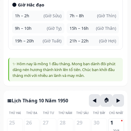
🌑 Giờ Hắc đạo
1h – 2h
(Giờ Sửu)
7h – 8h
(Giờ Thìn)
9h – 10h
(Giờ Tỵ)
15h – 16h
(Giờ Thân)
19h – 20h
(Giờ Tuất)
21h – 22h
(Giờ Hợi)
✨ Hôm nay là mồng 1 đầu tháng. Mong bạn dành đôi phút
dâng nén hương thành kính lên tổ tiên. Chúc bạn khởi đầu
tháng mới với nhiều an lành và may mắn.
Lịch Tháng 10 Năm 1950
THỨ HAI
THỨ BA
THỨ TƯ
THỨ NĂM
THỨ SÁU
THỨ BẢY
CHỦ NHẬT
25
26
27
28
29
30
1
20/8