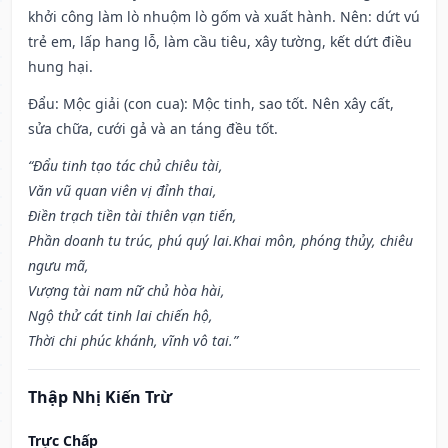
khởi công làm lò nhuộm lò gốm và xuất hành. Nên: dứt vú
trẻ em, lấp hang lỗ, làm cầu tiêu, xây tường, kết dứt điều
hung hại.
Đẩu: Mộc giải (con cua): Mộc tinh, sao tốt. Nên xây cất,
sửa chữa, cưới gả và an táng đều tốt.
“Đẩu tinh tạo tác chủ chiêu tài,
Văn vũ quan viên vị đỉnh thai,
Điền trạch tiền tài thiên vạn tiến,
Phần doanh tu trúc, phú quý lai.Khai môn, phóng thủy, chiêu
ngưu mã,
Vượng tài nam nữ chủ hòa hài,
Ngộ thử cát tinh lai chiến hộ,
Thời chi phúc khánh, vĩnh vô tai.”
Thập Nhị Kiến Trừ
Trực Chấp