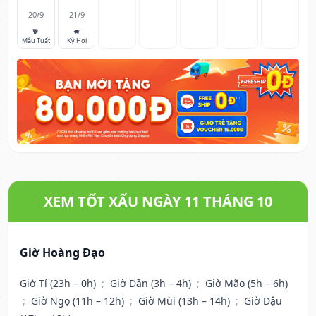
20/9
21/9
🐕
🐖
Mậu Tuất
Kỷ Hợi
XEM TỐT XẤU NGÀY 11 THÁNG 10
Giờ Hoàng Đạo
Giờ Tí (23h – 0h)
;
Giờ Dần (3h – 4h)
;
Giờ Mão (5h – 6h)
;
Giờ Ngọ (11h – 12h)
;
Giờ Mùi (13h – 14h)
;
Giờ Dậu