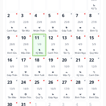
🐍
Kỷ Tỵ
2
3
4
5
6
7
8
21/8
22/8
23/8
24/8
25/8
26/8
27/8
🐎
🐐
🐒
🐓
🐕
🐖
🐀
Canh Ngọ
Tân Mùi
Nhâm Thân
Quý Dậu
Giáp Tuất
Ất Hợi
Bính Tý
9
10
11
12
13
14
15
28/8
29/8
1/9
2/9
3/9
4/9
5/9
🐂
🐅
🐈
🐉
🐍
🐎
🐐
Đinh Sửu
Mậu Dần
Kỷ Mão
Canh Thìn
Tân Tỵ
Nhâm Ngọ
Quý Mùi
16
17
18
19
20
21
22
6/9
7/9
8/9
9/9
10/9
11/9
12/9
🐒
🐓
🐕
🐖
🐀
🐂
🐅
Giáp Thân
Ất Dậu
Bính Tuất
Đinh Hợi
Mậu Tý
Kỷ Sửu
Canh Dần
23
24
25
26
27
28
29
13/9
14/9
15/9
16/9
17/9
18/9
19/9
🐈
🐉
🐍
🐎
🐐
🐒
🐓
Tân Mão
Nhâm Thìn
Quý Tỵ
Giáp Ngọ
Ất Mùi
Bính Thân
Đinh Dậu
30
31
1
2
3
4
5