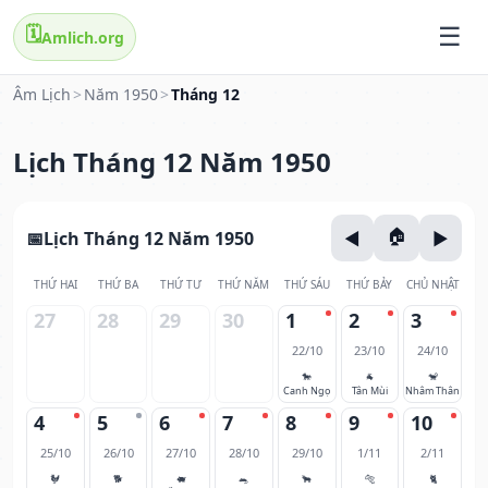
🗓️
Amlich.org
Âm Lịch
>
Năm 1950
>
Tháng 12
Lịch Tháng 12 Năm 1950
Lịch Tháng 12 Năm 1950
THỨ HAI
THỨ BA
THỨ TƯ
THỨ NĂM
THỨ SÁU
THỨ BẢY
CHỦ NHẬT
27
28
29
30
1
2
3
22/10
23/10
24/10
🐎
🐐
🐒
Canh Ngọ
Tân Mùi
Nhâm Thân
4
5
6
7
8
9
10
25/10
26/10
27/10
28/10
29/10
1/11
2/11
🐓
🐕
🐖
🐀
🐂
🐅
🐈