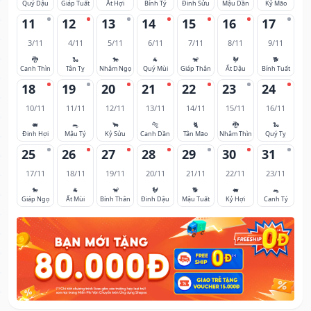
Quý Dậu
Giáp Tuất
Ất Hợi
Bính Tý
Đinh Sửu
Mậu Dần
Kỷ Mão
11
12
13
14
15
16
17
3/11
4/11
5/11
6/11
7/11
8/11
9/11
🐉
🐍
🐎
🐐
🐒
🐓
🐕
Canh Thìn
Tân Tỵ
Nhâm Ngọ
Quý Mùi
Giáp Thân
Ất Dậu
Bính Tuất
18
19
20
21
22
23
24
10/11
11/11
12/11
13/11
14/11
15/11
16/11
🐖
🐀
🐂
🐅
🐈
🐉
🐍
Đinh Hợi
Mậu Tý
Kỷ Sửu
Canh Dần
Tân Mão
Nhâm Thìn
Quý Tỵ
25
26
27
28
29
30
31
17/11
18/11
19/11
20/11
21/11
22/11
23/11
🐎
🐐
🐒
🐓
🐕
🐖
🐀
Giáp Ngọ
Ất Mùi
Bính Thân
Đinh Dậu
Mậu Tuất
Kỷ Hợi
Canh Tý