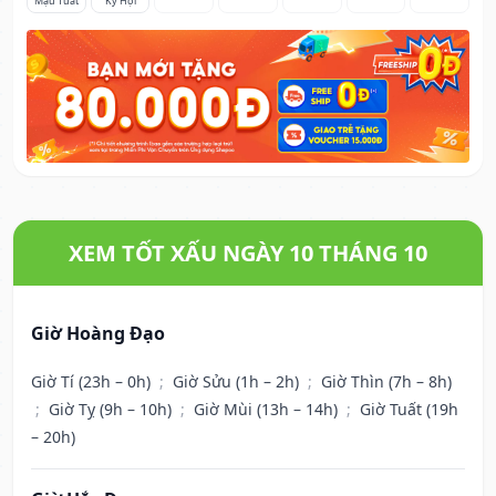
Mậu Tuất
Kỷ Hợi
XEM TỐT XẤU NGÀY 10 THÁNG 10
Giờ Hoàng Đạo
Giờ Tí (23h – 0h)
;
Giờ Sửu (1h – 2h)
;
Giờ Thìn (7h – 8h)
;
Giờ Tỵ (9h – 10h)
;
Giờ Mùi (13h – 14h)
;
Giờ Tuất (19h
– 20h)