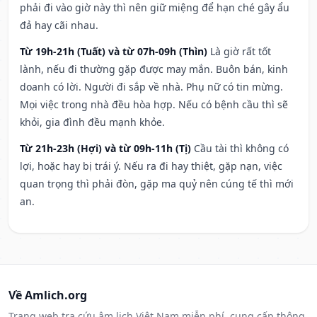
phải đi vào giờ này thì nên giữ miệng để hạn ché gây ẩu
đả hay cãi nhau.
Từ 19h-21h (Tuất) và từ 07h-09h (Thìn)
Là giờ rất tốt
lành, nếu đi thường gặp được may mắn. Buôn bán, kinh
doanh có lời. Người đi sắp về nhà. Phụ nữ có tin mừng.
Mọi việc trong nhà đều hòa hợp. Nếu có bệnh cầu thì sẽ
khỏi, gia đình đều mạnh khỏe.
Từ 21h-23h (Hợi) và từ 09h-11h (Tị)
Cầu tài thì không có
lợi, hoặc hay bị trái ý. Nếu ra đi hay thiệt, gặp nạn, việc
quan trọng thì phải đòn, gặp ma quỷ nên cúng tế thì mới
an.
Về Amlich.org
Trang web tra cứu âm lịch Việt Nam miễn phí, cung cấp thông