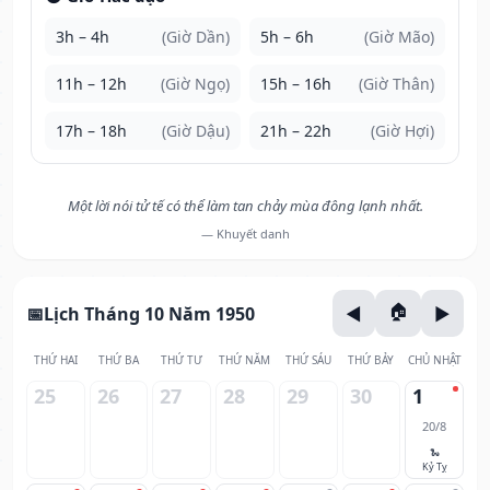
3h – 4h
(Giờ Dần)
5h – 6h
(Giờ Mão)
11h – 12h
(Giờ Ngọ)
15h – 16h
(Giờ Thân)
17h – 18h
(Giờ Dậu)
21h – 22h
(Giờ Hợi)
Một lời nói tử tế có thể làm tan chảy mùa đông lạnh nhất.
— Khuyết danh
Lịch Tháng 10 Năm 1950
THỨ HAI
THỨ BA
THỨ TƯ
THỨ NĂM
THỨ SÁU
THỨ BẢY
CHỦ NHẬT
25
26
27
28
29
30
1
20/8
🐍
Kỷ Tỵ