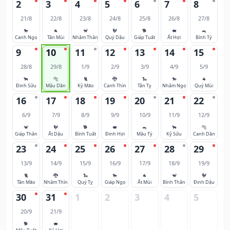
2
3
4
5
6
7
8
21/8
22/8
23/8
24/8
25/8
26/8
27/8
🐎
🐐
🐒
🐓
🐕
🐖
🐀
Canh Ngọ
Tân Mùi
Nhâm Thân
Quý Dậu
Giáp Tuất
Ất Hợi
Bính Tý
9
10
11
12
13
14
15
28/8
29/8
1/9
2/9
3/9
4/9
5/9
🐂
🐅
🐈
🐉
🐍
🐎
🐐
Đinh Sửu
Mậu Dần
Kỷ Mão
Canh Thìn
Tân Tỵ
Nhâm Ngọ
Quý Mùi
16
17
18
19
20
21
22
6/9
7/9
8/9
9/9
10/9
11/9
12/9
🐒
🐓
🐕
🐖
🐀
🐂
🐅
Giáp Thân
Ất Dậu
Bính Tuất
Đinh Hợi
Mậu Tý
Kỷ Sửu
Canh Dần
23
24
25
26
27
28
29
13/9
14/9
15/9
16/9
17/9
18/9
19/9
🐈
🐉
🐍
🐎
🐐
🐒
🐓
Tân Mão
Nhâm Thìn
Quý Tỵ
Giáp Ngọ
Ất Mùi
Bính Thân
Đinh Dậu
30
31
1
2
3
4
5
20/9
21/9
🐕
🐖