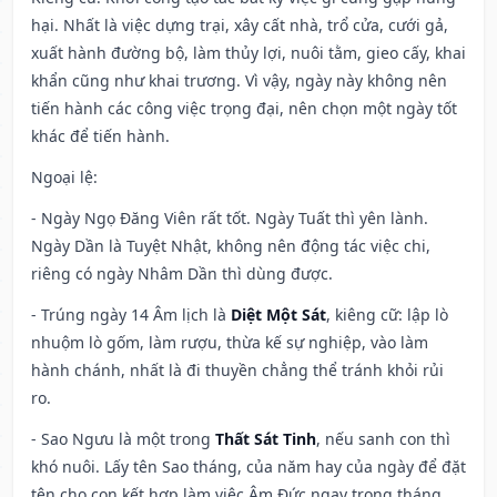
hại. Nhất là việc dựng trại, xây cất nhà, trổ cửa, cưới gả,
xuất hành đường bộ, làm thủy lợi, nuôi tằm, gieo cấy, khai
khẩn cũng như khai trương. Vì vậy, ngày này không nên
tiến hành các công việc trọng đại, nên chọn một ngày tốt
khác để tiến hành.
Ngoại lệ
:
- Ngày Ngọ Đăng Viên rất tốt. Ngày Tuất thì yên lành.
Ngày Dần là Tuyệt Nhật, không nên động tác việc chi,
riêng có ngày Nhâm Dần thì dùng được.
- Trúng ngày 14 Âm lịch là
Diệt Một Sát
, kiêng cữ: lập lò
nhuộm lò gốm, làm rượu, thừa kế sự nghiệp, vào làm
hành chánh, nhất là đi thuyền chẳng thể tránh khỏi rủi
ro.
- Sao Ngưu là một trong
Thất Sát Tinh
, nếu sanh con thì
khó nuôi. Lấy tên Sao tháng, của năm hay của ngày để đặt
tên cho con kết hợp làm việc Âm Đức ngay trong tháng