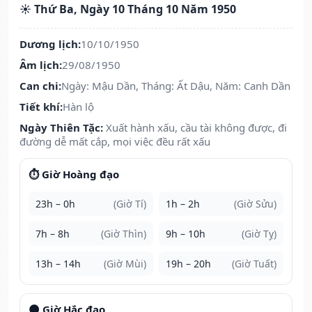
☀️ Thứ Ba, Ngày 10 Tháng 10 Năm 1950
Dương lịch:
10/10/1950
Âm lịch:
29/08/1950
Can chi:
Ngày: Mậu Dần, Tháng: Ất Dậu, Năm: Canh Dần
Tiết khí:
Hàn lộ
Ngày Thiên Tặc:
Xuất hành xấu, cầu tài không được, đi
đường dễ mất cắp, mọi việc đều rất xấu
⏱️ Giờ Hoàng đạo
23h – 0h
(Giờ Tí)
1h – 2h
(Giờ Sửu)
7h – 8h
(Giờ Thìn)
9h – 10h
(Giờ Tỵ)
13h – 14h
(Giờ Mùi)
19h – 20h
(Giờ Tuất)
🌑 Giờ Hắc đạo