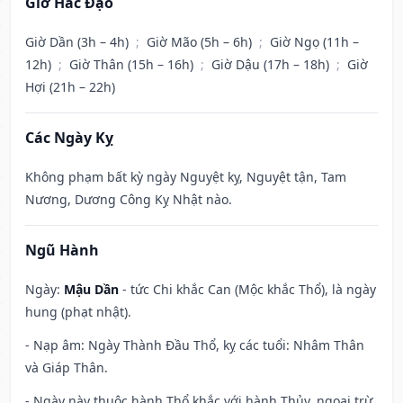
Giờ Hắc Đạo
Giờ Dần (3h – 4h)
;
Giờ Mão (5h – 6h)
;
Giờ Ngọ (11h –
12h)
;
Giờ Thân (15h – 16h)
;
Giờ Dậu (17h – 18h)
;
Giờ
Hợi (21h – 22h)
Các Ngày Kỵ
Không phạm bất kỳ ngày Nguyệt kỵ, Nguyệt tận, Tam
Nương, Dương Công Kỵ Nhật nào.
Ngũ Hành
Ngày:
Mậu Dần
- tức Chi khắc Can (Mộc khắc Thổ), là ngày
hung (phạt nhật).
- Nạp âm: Ngày Thành Đầu Thổ, kỵ các tuổi: Nhâm Thân
và Giáp Thân.
- Ngày này thuộc hành Thổ khắc với hành Thủy, ngoại trừ