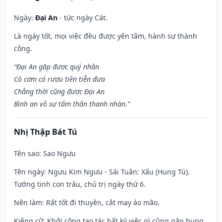
Ngày:
Đại An
- tức ngày Cát.
Là ngày tốt, mọi việc đều được yên tâm, hành sự thành
công.
“Đại An gặp được quý nhân
Có cơm có rượu tiền tiễn đưa
Chẳng thời cũng được Đại An
Bình an vô sự tấm thân thanh nhàn.”
Nhị Thập Bát Tú
Tên sao
: Sao Ngưu
Tên ngày
: Ngưu Kim Ngưu - Sái Tuân: Xấu (Hung Tú).
Tướng tinh con trâu, chủ trị ngày thứ 6.
Nên làm
: Rất tốt đi thuyền, cắt may áo mão.
Kiêng cữ
: Khởi công tạo tác bất kỳ việc gì cũng gặp hung