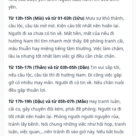
yên.
Từ 13h-15h (Mùi) và từ 01-03h (Sửu)
Mưu sự khó thành,
cầu lộc, cầu tài mờ mịt. Kiện cáo tốt nhất nên hoãn lại.
Người đi xa chưa có tin về. Mất tiền, mất của nếu đi
hướng Nam thì tìm nhanh mới thấy. Đề phòng tranh cãi,
mâu thuẫn hay miệng tiếng tầm thường. Việc làm chậm,
lâu la nhưng tốt nhất làm việc gì đều cần chắc chắn.
Từ 15h-17h (Thân) và từ 03h-05h (Dần)
Tin vui sắp tới,
nếu cầu lộc, cầu tài thì đi hướng Nam. Đi công việc gặp
gỡ có nhiều may mắn. Người đi có tin về. Nếu chăn nuôi
đều gặp thuận lợi.
Từ 17h-19h (Dậu) và từ 05h-07h (Mão)
Hay tranh luận,
cãi cọ, gây chuyện đói kém, phải đề phòng. Người ra đi
tốt nhất nên hoãn lại. Phòng người người nguyền rủa,
tránh lây bệnh. Nói chung những việc như hội họp, tranh
luận, việc quan,…nên tránh đi vào giờ này. Nếu bắt buộc