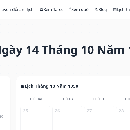
🃏
huyển đổi âm lịch
🔮
Xem Tarot
Xem quẻ
📝
Blog
📅
Lịch t
gày 14 Tháng 10 Năm 
Lịch Tháng 10 Năm 1950
THỨ HAI
THỨ BA
THỨ TƯ
THỨ
25
26
27
28
50