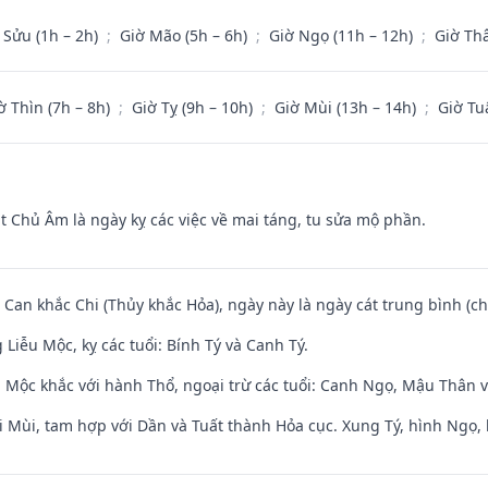
 Sửu (1h – 2h)
;
Giờ Mão (5h – 6h)
;
Giờ Ngọ (11h – 12h)
;
Giờ Th
ờ Thìn (7h – 8h)
;
Giờ Tỵ (9h – 10h)
;
Giờ Mùi (13h – 14h)
;
Giờ Tu
t Chủ Âm là ngày kỵ các việc về mai táng, tu sửa mộ phần.
 Can khắc Chi (Thủy khắc Hỏa), ngày này là ngày cát trung bình (ch
iễu Mộc, kỵ các tuổi: Bính Tý và Canh Tý.
 Mộc khắc với hành Thổ, ngoại trừ các tuổi: Canh Ngọ, Mậu Thân 
i Mùi, tam hợp với Dần và Tuất thành Hỏa cục. Xung Tý, hình Ngọ, 