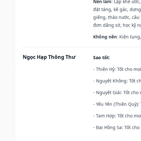
Nên làm
: Lập khế ước
đặt táng, kê gác, dựng
giếng, tháo nước, cầu 
đơn dâng sớ, học kỹ ng
Không nên
: Kiện tụng
Ngọc Hạp Thông Thư
Sao tốt
:
- Thiên Hỷ: Tốt cho mọi
- Nguyệt Không: Tốt c
- Nguyệt Giải: Tốt cho 
- Yếu Yên (Thiên Quý): 
- Tam Hợp: Tốt cho mọi
- Đại Hồng Sa: Tốt cho 