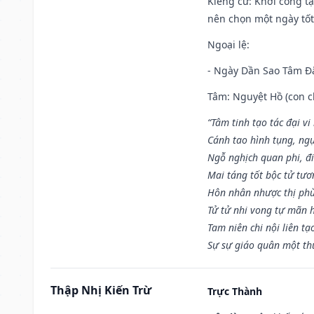
Kiêng cữ
: Khởi công tạ
nên chọn một ngày tốt 
Ngoại lệ
:
- Ngày Dần Sao Tâm Đă
Tâm: Nguyệt Hồ (con ch
“Tâm tinh tạo tác đại vi
Cánh tao hình tụng, ngụ
Ngỗ nghịch quan phi, đi
Mai táng tốt bộc tử tươ
Hôn nhân nhược thị phù
Tử tử nhi vong tự mãn 
Tam niên chi nội liên tạ
Sự sự giáo quân một th
Thập Nhị Kiến Trừ
Trực Thành