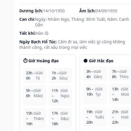
Dương lịch:
14/10/1950
Âm lịch:
04/09/1950
Can chi:
Ngày: Nhâm Ngọ, Tháng: Bính Tuất, Năm: Canh
Dần
Tiết khí:
Hàn lộ
Ngày Bạch Hổ Túc:
Cấm đi xa, làm việc gì cũng không
thành công, rất xấu trong mọi việc
⏱️ Giờ Hoàng đạo
🌑 Giờ Hắc đạo
3h –
(Giờ
7h –
(Giờ
23h –
(Giờ
1h –
(Giờ
4h
Dần)
8h
Thìn)
0h
Tí)
2h
Sửu)
9h –
(Giờ
13h
(Giờ
5h –
(Giờ
11h
(Giờ
10h
Tỵ)
–
Mùi)
6h
Mão)
–
Ngọ)
14h
12h
19h
(Giờ
21h
(Giờ
15h
(Giờ
17h
(Giờ
–
Tuất)
–
Hợi)
–
Thân)
–
Dậu)
20h
22h
16h
18h