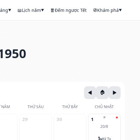
háng
📖
Lịch năm
🧧
Đếm ngược Tết
🧭
Khám phá
▼
▼
▼
1950
 NĂM
THỨ SÁU
THỨ BẢY
CHỦ NHẬT
⭐
29
30
1
20/8
🐍
Kỷ Tỵ