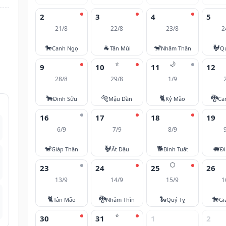
2
3
4
5
21/8
22/8
23/8
2
🐎
🐐
🐒
🐓
Canh Ngọ
Tân Mùi
Nhâm Thân
Q
⭐
🌙
9
10
11
12
28/8
29/8
1/9
🐂
🐅
🐈
🐉
Đinh Sửu
Mậu Dần
Kỷ Mão
Ca
16
17
18
19
6/9
7/9
8/9
🐒
🐓
🐕
🐖
Giáp Thân
Ất Dậu
Bính Tuất
Đi
🌕
23
24
25
26
13/9
14/9
15/9
1
🐈
🐉
🐍
🐎
Tân Mão
Nhâm Thìn
Quý Tỵ
Gi
⭐
30
31
1
2