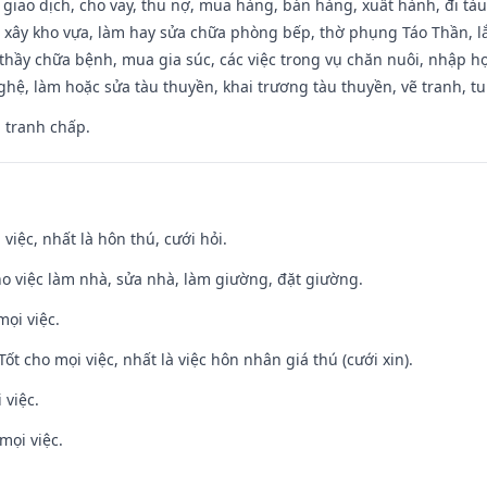
, giao dịch, cho vay, thu nợ, mua hàng, bán hàng, xuất hành, đi tà
 xây kho vựa, làm hay sửa chữa phòng bếp, thờ phụng Táo Thần, lắp
thầy chữa bệnh, mua gia súc, các việc trong vụ chăn nuôi, nhập học
hệ, làm hoặc sửa tàu thuyền, khai trương tàu thuyền, vẽ tranh, tu 
, tranh chấp.
 việc, nhất là hôn thú, cưới hỏi.
ho việc làm nhà, sửa nhà, làm giường, đặt giường.
mọi việc.
Tốt cho mọi việc, nhất là việc hôn nhân giá thú (cưới xin).
 việc.
mọi việc.