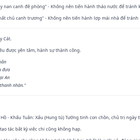
ủy nan canh đê phòng” - Không nên tiến hành tháo nước để tránh
 thất chủ canh trương” - Không nên tiến hành lợp mái nhà để tránh 
y Cát.
 đều được yên tâm, hành sự thành công.
hân
n đưa
ại An
 thanh nhàn.”
Hồ - Khấu Tuân: Xấu (Hung tú) Tướng tinh con chồn, chủ trị ngày t
tạo tác bất kỳ việc chi cũng không hạp.