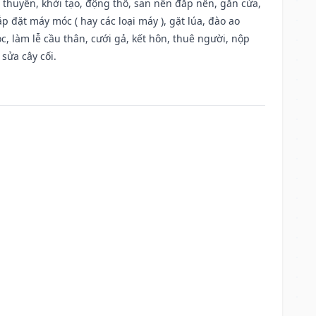
u thuyền, khởi tạo, động thổ, san nền đắp nền, gắn cửa,
 đặt máy móc ( hay các loại máy ), gặt lúa, đào ao
, làm lễ cầu thân, cưới gả, kết hôn, thuê người, nộp
sửa cây cối.