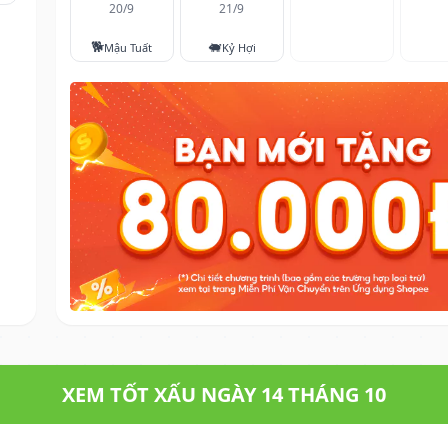
20/9
21/9
🐕
🐖
Mậu Tuất
Kỷ Hợi
XEM TỐT XẤU NGÀY 14 THÁNG 10