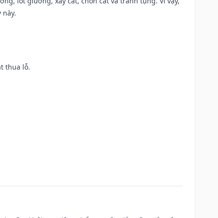
ng, lót giường, xây cất, chôn cất và tranh tụng. Vì vậy,
 này.
t thua lỗ.