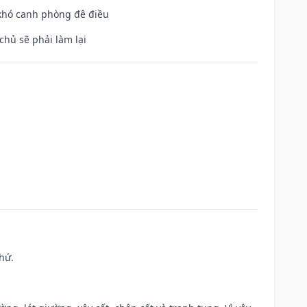
 khó canh phòng đê điều
chủ sẽ phải làm lại
hứ.