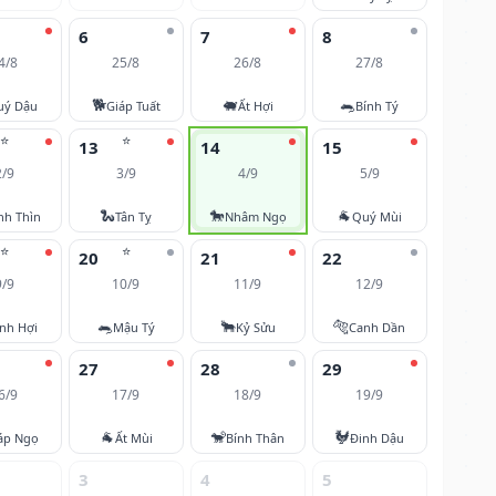
6
7
8
4/8
25/8
26/8
27/8
🐕
🐖
🐀
uý Dậu
Giáp Tuất
Ất Hợi
Bính Tý
⭐
⭐
13
14
15
2/9
3/9
4/9
5/9
🐍
🐎
🐐
nh Thìn
Tân Tỵ
Nhâm Ngọ
Quý Mùi
⭐
⭐
20
21
22
9/9
10/9
11/9
12/9
🐀
🐂
🐅
nh Hợi
Mậu Tý
Kỷ Sửu
Canh Dần
27
28
29
6/9
17/9
18/9
19/9
🐐
🐒
🐓
áp Ngọ
Ất Mùi
Bính Thân
Đinh Dậu
3
4
5