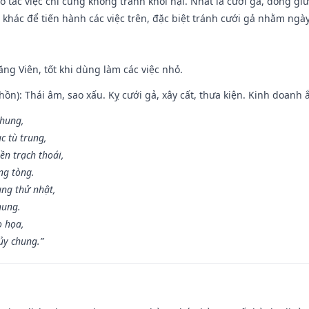
o tác việc chi cũng không tránh khỏi hại. Nhất là cưới gả, đóng giườ
khác để tiến hành các việc trên, đặc biệt tránh cưới gả nhằm ngày
ng Viên, tốt khi dùng làm các việc nhỏ.
ồn): Thái âm, sao xấu. Kỵ cưới gả, xây cất, thưa kiện. Kinh doanh ắ
 hung,
c tù trung,
ền trạch thoái,
ng tòng.
ng thử nhật,
hung.
o họa,
ủy chung.”