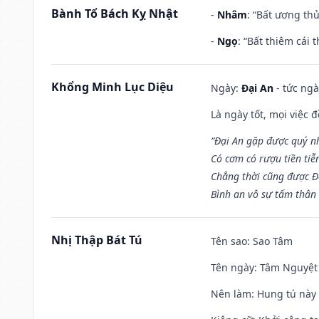
Bành Tổ Bách Kỵ Nhật
-
Nhâm
: “Bất ương th
-
Ngọ
: “Bất thiêm cái
Khổng Minh Lục Diệu
Ngày:
Đại An
- tức ngà
Là ngày tốt, mọi việc
“Đại An gặp được quý n
Có cơm có rượu tiền tiễ
Chẳng thời cũng được Đ
Bình an vô sự tấm thân
Nhị Thập Bát Tú
Tên sao
: Sao Tâm
Tên ngày
: Tâm Nguyệt 
Nên làm
: Hung tú này 