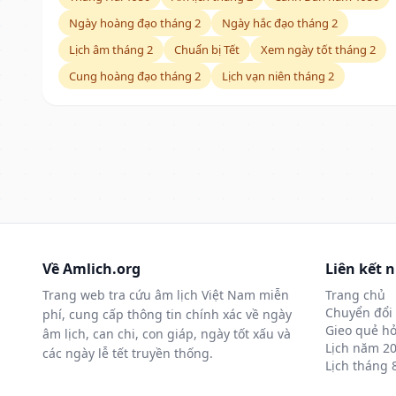
Ngày hoàng đạo tháng 2
Ngày hắc đạo tháng 2
Lịch âm tháng 2
Chuẩn bị Tết
Xem ngày tốt tháng 2
Cung hoàng đạo tháng 2
Lịch vạn niên tháng 2
Về Amlich.org
Liên kết 
Trang web tra cứu âm lịch Việt Nam miễn
Trang chủ
Chuyển đổi 
phí, cung cấp thông tin chính xác về ngày
Gieo quẻ hỏ
âm lịch, can chi, con giáp, ngày tốt xấu và
Lịch năm 2
các ngày lễ tết truyền thống.
Lịch tháng 