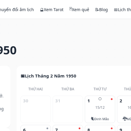
🃏
huyển đổi âm lịch
🔮
Xem Tarot
Xem quẻ
📝
Blog
📅
Lịch t
950
Lịch Tháng 2 Năm 1950
THỨ HAI
THỨ BA
THỨ TƯ
THỨ
ở.
🌕
30
31
1
2
15/12
1
ng
🐈
🐉
Đinh Mão
Mậ
6
7
8
9