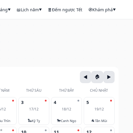
háng
📖
Lịch năm
🧧
Đếm ngược Tết
🧭
Khám phá
▼
▼
▼
 NĂM
THỨ SÁU
THỨ BẢY
CHỦ NHẬT
3
4
5
6/12
17/12
18/12
19/12
🐍
🐎
🐐
u Thìn
Kỷ Tỵ
Canh Ngọ
Tân Mùi
⭐
10
11
12