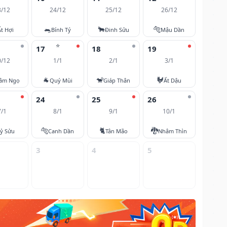
3/12
24/12
25/12
26/12
🐀
🐂
🐅
Ất Hợi
Bính Tý
Đinh Sửu
Mậu Dần
⭐
17
18
19
0/12
1/1
2/1
3/1
🐐
🐒
🐓
âm Ngọ
Quý Mùi
Giáp Thân
Ất Dậu
24
25
26
7/1
8/1
9/1
10/1
🐅
🐈
🐉
ỷ Sửu
Canh Dần
Tân Mão
Nhâm Thìn
3
4
5