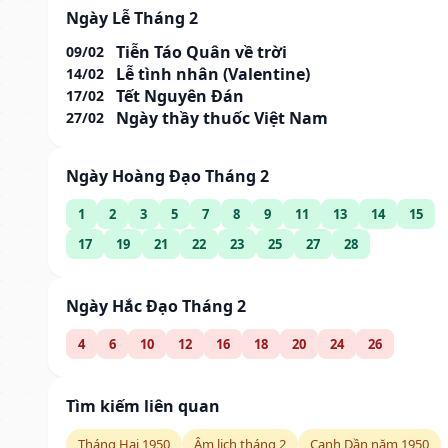
Ngày Lễ Tháng 2
Tiễn Táo Quân về trời
09/02
Lễ tình nhân (Valentine)
14/02
Tết Nguyên Đán
17/02
Ngày thầy thuốc Việt Nam
27/02
Ngày Hoàng Đạo Tháng 2
1
2
3
5
7
8
9
11
13
14
15
17
19
21
22
23
25
27
28
Ngày Hắc Đạo Tháng 2
4
6
10
12
16
18
20
24
26
Tìm kiếm liên quan
Tháng Hai 1950
Âm lịch tháng 2
Canh Dần năm 1950