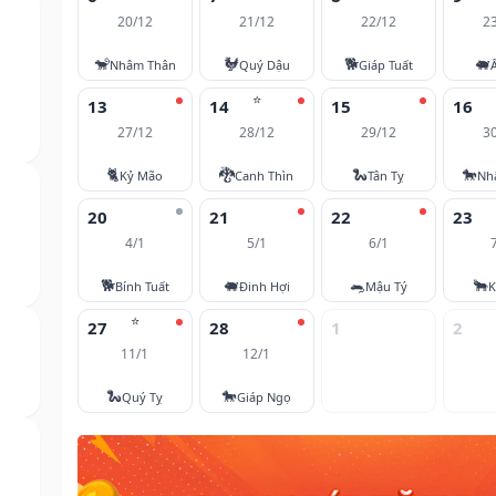
20/12
21/12
22/12
2
🐒
🐓
🐕
🐖
Nhâm Thân
Quý Dậu
Giáp Tuất
⭐
13
14
15
16
27/12
28/12
29/12
3
🐈
🐉
🐍
🐎
Kỷ Mão
Canh Thìn
Tân Tỵ
Nh
20
21
22
23
4/1
5/1
6/1
🐕
🐖
🐀
🐂
Bính Tuất
Đinh Hợi
Mậu Tý
K
⭐
27
28
1
2
11/1
12/1
🐍
🐎
Quý Tỵ
Giáp Ngọ