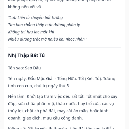
không nên vội vã.
“Lưu Liên là chuyện bất tường
Tìm bạn chẳng thấy nửa đường phân ly
Không thì lưu lạc một khi
Nhiều đường trắc trở nhiều khi nhọc nhằn.”
Nhị Thập Bát Tú
Tên sao
: Sao Đẩu
Tên ngày
: Đẩu Mộc Giải - Tống Hữu: Tốt (Kiết Tú). Tướng
tinh con cua, chủ trị ngày thứ 5.
Nên làm
: Khởi tạo trăm việc đều rất tốt. Tốt nhất cho xây
đắp, sửa chữa phần mộ, tháo nước, hay trổ cửa, các vụ
thủy lợi, chặt cỏ phá đất, may cắt áo mão, hoặc kinh
doanh, giao dịch, mưu cầu công danh.
Kiêng cữ
: Rất kỵ việc đi thuyền. Nên đặt tên con là Đẩu,