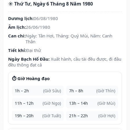
☀️ Thứ Tư, Ngày 6 Tháng 8 Năm 1980
Dương lịch:
06/08/1980
Âm lịch:
26/06/1980
Can chi:
Ngày: Tân Hợi, Tháng: Quý Mùi, Năm: Canh
Thân
Tiết khí:
Đại thử
Ngày Bạch Hổ Đầu:
Xuất hành, cầu tài đều được, đi đâu
đều thông đạt cả
⏱️ Giờ Hoàng đạo
1h – 2h
(Giờ Sửu)
7h – 8h
(Giờ Thìn)
11h – 12h
(Giờ Ngọ)
13h – 14h
(Giờ Mùi)
19h – 20h
(Giờ Tuất)
21h – 22h
(Giờ Hợi)