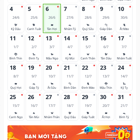
4
5
6
7
8
9
10
24/6
25/6
26/6
27/6
28/6
29/6
30/6
🐓
🐕
🐖
🐀
🐂
🐅
🐈
Kỷ Dậu
Canh Tuất
Tân Hợi
Nhâm Tý
Quý Sửu
Giáp Dần
Ất Mão
11
12
13
14
15
16
17
1/7
2/7
3/7
4/7
5/7
6/7
7/7
🐉
🐍
🐎
🐐
🐒
🐓
🐕
Bính Thìn
Đinh Tỵ
Mậu Ngọ
Kỷ Mùi
Canh Thân
Tân Dậu
Nhâm Tuất
18
19
20
21
22
23
24
8/7
9/7
10/7
11/7
12/7
13/7
14/7
🐖
🐀
🐂
🐅
🐈
🐉
🐍
Quý Hợi
Giáp Tý
Ất Sửu
Bính Dần
Đinh Mão
Mậu Thìn
Kỷ Tỵ
25
26
27
28
29
30
31
15/7
16/7
17/7
18/7
19/7
20/7
21/7
🐎
🐐
🐒
🐓
🐕
🐖
🐀
Canh Ngọ
Tân Mùi
Nhâm Thân
Quý Dậu
Giáp Tuất
Ất Hợi
Bính Tý