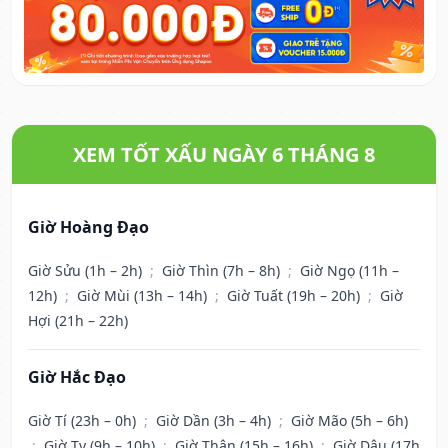
XEM TỐT XẤU NGÀY 6 THÁNG 8
Giờ Hoàng Đạo
Giờ Sửu (1h – 2h)
;
Giờ Thìn (7h – 8h)
;
Giờ Ngọ (11h –
12h)
;
Giờ Mùi (13h – 14h)
;
Giờ Tuất (19h – 20h)
;
Giờ
Hợi (21h – 22h)
Giờ Hắc Đạo
Giờ Tí (23h – 0h)
;
Giờ Dần (3h – 4h)
;
Giờ Mão (5h – 6h)
;
Giờ Tỵ (9h – 10h)
;
Giờ Thân (15h – 16h)
;
Giờ Dậu (17h