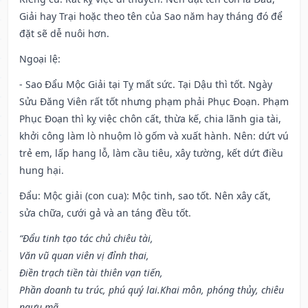
Giải hay Trại hoặc theo tên của Sao năm hay tháng đó để
đặt sẽ dễ nuôi hơn.
Ngoại lệ
:
- Sao Đẩu Mộc Giải tại Tỵ mất sức. Tại Dậu thì tốt. Ngày
Sửu Đăng Viên rất tốt nhưng phạm phải Phục Đoạn. Phạm
Phục Đoạn thì kỵ việc chôn cất, thừa kế, chia lãnh gia tài,
khởi công làm lò nhuộm lò gốm và xuất hành. Nên: dứt vú
trẻ em, lấp hang lỗ, làm cầu tiêu, xây tường, kết dứt điều
hung hại.
Đẩu: Mộc giải (con cua): Mộc tinh, sao tốt. Nên xây cất,
sửa chữa, cưới gả và an táng đều tốt.
“Đẩu tinh tạo tác chủ chiêu tài,
Văn vũ quan viên vị đỉnh thai,
Điền trạch tiền tài thiên vạn tiến,
Phần doanh tu trúc, phú quý lai.Khai môn, phóng thủy, chiêu
ngưu mã,