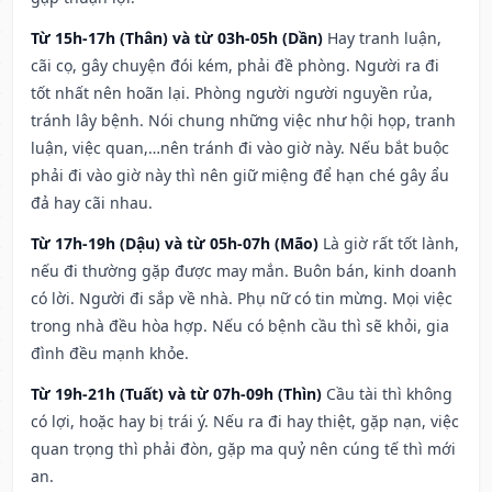
Từ 15h-17h (Thân) và từ 03h-05h (Dần)
Hay tranh luận,
cãi cọ, gây chuyện đói kém, phải đề phòng. Người ra đi
tốt nhất nên hoãn lại. Phòng người người nguyền rủa,
tránh lây bệnh. Nói chung những việc như hội họp, tranh
luận, việc quan,…nên tránh đi vào giờ này. Nếu bắt buộc
phải đi vào giờ này thì nên giữ miệng để hạn ché gây ẩu
đả hay cãi nhau.
Từ 17h-19h (Dậu) và từ 05h-07h (Mão)
Là giờ rất tốt lành,
nếu đi thường gặp được may mắn. Buôn bán, kinh doanh
có lời. Người đi sắp về nhà. Phụ nữ có tin mừng. Mọi việc
trong nhà đều hòa hợp. Nếu có bệnh cầu thì sẽ khỏi, gia
đình đều mạnh khỏe.
Từ 19h-21h (Tuất) và từ 07h-09h (Thìn)
Cầu tài thì không
có lợi, hoặc hay bị trái ý. Nếu ra đi hay thiệt, gặp nạn, việc
quan trọng thì phải đòn, gặp ma quỷ nên cúng tế thì mới
an.