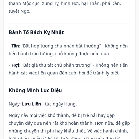
thành Mộc cục. Xung Tỵ, hình Hợi, hại Thân, phá Dần,
tuyệt Ngọ.
Bành Tổ Bách Kỵ Nhật
-
Tân
: “Bất hợp tương chủ nhân bất thường” - Không nên
tiến hành trộn tương, chủ không được nếm qua
-
Hợi
: “Bất giá thú tất chủ phân trương” - Không nên tiến
hành các việc liên quan đến cưới hỏi để tránh ly biệt
Khổng Minh Lục Diệu
Ngày:
Lưu Liên
- tức ngày Hung.
Ngày này mọi việc khó thành, dễ bị trễ nải hay gặp
chuyện dây dưa nên rất khó hoàn thành. Hơn nữa, dễ gặp
những chuyện thị phi hay khẩu thiệt. Về việc hành chính,
luật pháp, giấy tờ, ký kết hợp đồng, dâng nộp đơn từ