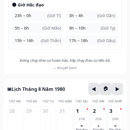
🌑 Giờ Hắc đạo
23h – 0h
(Giờ Tí)
3h – 4h
(Giờ Dần)
5h – 6h
(Giờ Mão)
9h – 10h
(Giờ Tỵ)
15h – 16h
(Giờ Thân)
17h – 18h
(Giờ Dậu)
Đừng chạy theo sự hoàn hảo, hãy chạy theo sự tiến bộ.
— Khuyết Danh
Lịch Tháng 8 Năm 1980
THỨ HAI
THỨ BA
THỨ TƯ
THỨ NĂM
THỨ SÁU
THỨ BẢY
CHỦ NHẬT
28
29
30
31
1
2
3
21/6
22/6
23/6
🐎
🐐
🐒
Bính Ngọ
Đinh Mùi
Mậu Thân