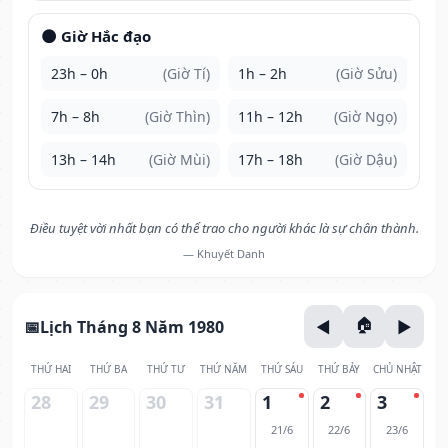
🌑 Giờ Hắc đạo
23h – 0h
(Giờ Tí)
1h – 2h
(Giờ Sửu)
7h – 8h
(Giờ Thìn)
11h – 12h
(Giờ Ngọ)
13h – 14h
(Giờ Mùi)
17h – 18h
(Giờ Dậu)
Điều tuyệt vời nhất bạn có thể trao cho người khác là sự chân thành.
— Khuyết Danh
Lịch Tháng 8 Năm 1980
THỨ HAI
THỨ BA
THỨ TƯ
THỨ NĂM
THỨ SÁU
THỨ BẢY
CHỦ NHẬT
28
29
30
31
1
2
3
21/6
22/6
23/6