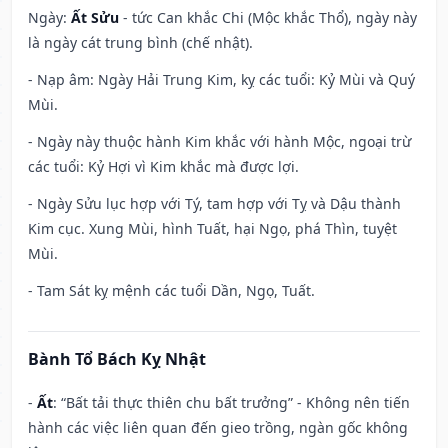
Ngày:
Ất Sửu
- tức Can khắc Chi (Mộc khắc Thổ), ngày này
là ngày cát trung bình (chế nhật).
- Nạp âm: Ngày Hải Trung Kim, kỵ các tuổi: Kỷ Mùi và Quý
Mùi.
- Ngày này thuộc hành Kim khắc với hành Mộc, ngoại trừ
các tuổi: Kỷ Hợi vì Kim khắc mà được lợi.
- Ngày Sửu lục hợp với Tý, tam hợp với Tỵ và Dậu thành
Kim cục. Xung Mùi, hình Tuất, hại Ngọ, phá Thìn, tuyệt
Mùi.
- Tam Sát kỵ mệnh các tuổi Dần, Ngọ, Tuất.
Bành Tổ Bách Kỵ Nhật
-
Ất
: “Bất tải thực thiên chu bất trưởng” - Không nên tiến
hành các việc liên quan đến gieo trồng, ngàn gốc không