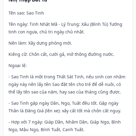
Tên sao
: Sao Tinh
Tên ngày
: Tinh Nhật Mã - Lý Trung: Xấu (Bình Tú) Tướng
tinh con ngựa, chủ trị ngày chủ nhật.
Nên làm
: Xây dựng phòng mới.
Kiêng cữ
: Chôn cất, cưới gả, mở thông đường nước.
Ngoại lệ
:
- Sao Tinh là một trong Thất Sát Tinh, nếu sinh con nhằm
ngày này nên lấy tên Sao đặt tên cho trẻ để dễ nuôi, có
thể lấy tên sao của năm, hay sao của tháng cũng được.
- Sao Tinh gặp ngày Dần, Ngọ, Tuất đều tốt. Gặp ngày
Thân là Đăng Giá (lên xe): xây cất tốt mà chôn cất nguy.
- Hợp với 7 ngày: Giáp Dần, Nhâm Dần, Giáp Ngọ, Bính
Ngọ, Mậu Ngọ, Bính Tuất, Canh Tuất.