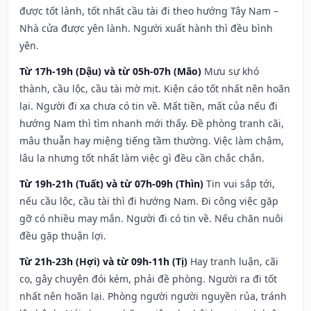
được tốt lành, tốt nhất cầu tài đi theo hướng Tây Nam –
Nhà cửa được yên lành. Người xuất hành thì đều bình
yên.
Từ 17h-19h (Dậu) và từ 05h-07h (Mão)
Mưu sự khó
thành, cầu lộc, cầu tài mờ mịt. Kiện cáo tốt nhất nên hoãn
lại. Người đi xa chưa có tin về. Mất tiền, mất của nếu đi
hướng Nam thì tìm nhanh mới thấy. Đề phòng tranh cãi,
mâu thuẫn hay miệng tiếng tầm thường. Việc làm chậm,
lâu la nhưng tốt nhất làm việc gì đều cần chắc chắn.
Từ 19h-21h (Tuất) và từ 07h-09h (Thìn)
Tin vui sắp tới,
nếu cầu lộc, cầu tài thì đi hướng Nam. Đi công việc gặp
gỡ có nhiều may mắn. Người đi có tin về. Nếu chăn nuôi
đều gặp thuận lợi.
Từ 21h-23h (Hợi) và từ 09h-11h (Tị)
Hay tranh luận, cãi
cọ, gây chuyện đói kém, phải đề phòng. Người ra đi tốt
nhất nên hoãn lại. Phòng người người nguyền rủa, tránh