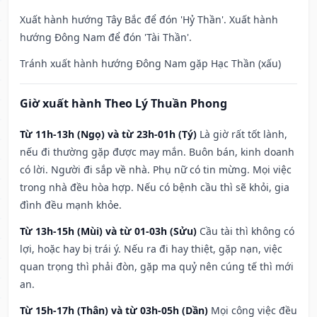
Xuất hành hướng Tây Bắc để đón 'Hỷ Thần'. Xuất hành
hướng Đông Nam để đón 'Tài Thần'.
Tránh xuất hành hướng Đông Nam gặp Hạc Thần (xấu)
Giờ xuất hành Theo Lý Thuần Phong
Từ 11h-13h (Ngọ) và từ 23h-01h (Tý)
Là giờ rất tốt lành,
nếu đi thường gặp được may mắn. Buôn bán, kinh doanh
có lời. Người đi sắp về nhà. Phụ nữ có tin mừng. Mọi việc
trong nhà đều hòa hợp. Nếu có bệnh cầu thì sẽ khỏi, gia
đình đều mạnh khỏe.
Từ 13h-15h (Mùi) và từ 01-03h (Sửu)
Cầu tài thì không có
lợi, hoặc hay bị trái ý. Nếu ra đi hay thiệt, gặp nạn, việc
quan trọng thì phải đòn, gặp ma quỷ nên cúng tế thì mới
an.
Từ 15h-17h (Thân) và từ 03h-05h (Dần)
Mọi công việc đều