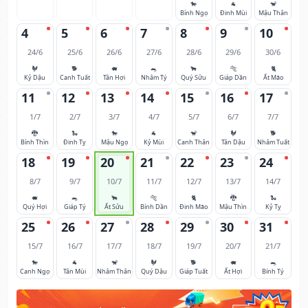
🐎
🐐
🐒
Bính Ngọ
Đinh Mùi
Mậu Thân
4
5
6
7
8
9
10
24/6
25/6
26/6
27/6
28/6
29/6
30/6
🐓
🐕
🐖
🐀
🐂
🐅
🐈
Kỷ Dậu
Canh Tuất
Tân Hợi
Nhâm Tý
Quý Sửu
Giáp Dần
Ất Mão
11
12
13
14
15
16
17
1/7
2/7
3/7
4/7
5/7
6/7
7/7
🐉
🐍
🐎
🐐
🐒
🐓
🐕
Bính Thìn
Đinh Tỵ
Mậu Ngọ
Kỷ Mùi
Canh Thân
Tân Dậu
Nhâm Tuất
18
19
20
21
22
23
24
8/7
9/7
10/7
11/7
12/7
13/7
14/7
🐖
🐀
🐂
🐅
🐈
🐉
🐍
Quý Hợi
Giáp Tý
Ất Sửu
Bính Dần
Đinh Mão
Mậu Thìn
Kỷ Tỵ
25
26
27
28
29
30
31
15/7
16/7
17/7
18/7
19/7
20/7
21/7
🐎
🐐
🐒
🐓
🐕
🐖
🐀
Canh Ngọ
Tân Mùi
Nhâm Thân
Quý Dậu
Giáp Tuất
Ất Hợi
Bính Tý