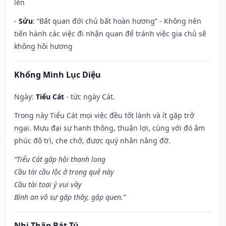
lên
-
Sửu
: “Bất quan đới chủ bất hoàn hương” - Không nên
tiến hành các việc đi nhận quan để tránh việc gia chủ sẽ
không hồi hương
Khổng Minh Lục Diệu
Ngày:
Tiểu Cát
- tức ngày Cát.
Trong này Tiểu Cát mọi việc đều tốt lành và ít gặp trở
ngại. Mưu đại sự hanh thông, thuận lợi, cùng với đó âm
phúc độ trì, che chở, được quý nhân nâng đỡ.
“Tiểu Cát gặp hội thanh long
Cầu tài cầu lộc ở trong quẻ này
Cầu tài toại ý vui vầy
Bình an vô sự gặp thầy, gặp quen.”
Nhị Thập Bát Tú