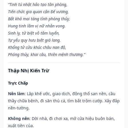
“Tinh tú nhật hảo tạo tân phòng,
Tiến chức gia quan cận Đế vương,
Bất khả mai táng tính phóng thủy,
Hung tinh lâm vị nữ nhân vong.
Sinh ly, tử biệt vô tâm luyến,
Tự yếu quy hưu biệt giá lang.
Khổng tử cửu khúc châu nan độ,
Phóng thủy, khai câu, thiên mệnh thương.”
Thập Nhị Kiến Trừ
Trực Chấp
Nên làm
: Lập khế ước, giao dịch, động thổ san nền, cầu
thầy chữa bệnh, đi săn thú cá, tìm bắt trộm cướp. Xây đắp
nền-tường.
Không nên
: Dời nhà, đi chơi xa, mở cửa hiệu buôn bán,
xuất tiền của.