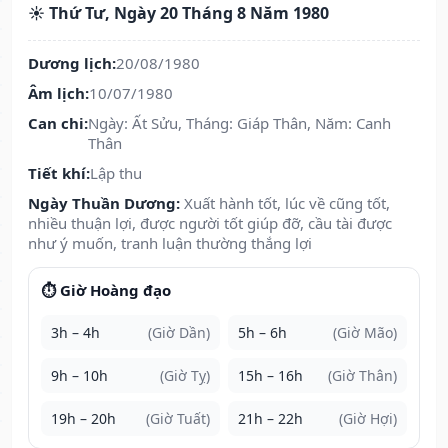
☀️ Thứ Tư, Ngày 20 Tháng 8 Năm 1980
Dương lịch:
20/08/1980
Âm lịch:
10/07/1980
Can chi:
Ngày: Ất Sửu, Tháng: Giáp Thân, Năm: Canh
Thân
Tiết khí:
Lập thu
Ngày Thuần Dương:
Xuất hành tốt, lúc về cũng tốt,
nhiều thuận lợi, được người tốt giúp đỡ, cầu tài được
như ý muốn, tranh luận thường thắng lợi
⏱️ Giờ Hoàng đạo
3h – 4h
(Giờ Dần)
5h – 6h
(Giờ Mão)
9h – 10h
(Giờ Tỵ)
15h – 16h
(Giờ Thân)
19h – 20h
(Giờ Tuất)
21h – 22h
(Giờ Hợi)