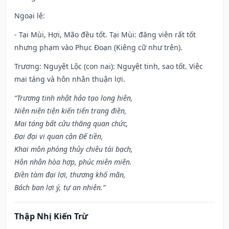
Ngoại lệ
:
- Tại Mùi, Hợi, Mão đều tốt. Tại Mùi: đăng viên rất tốt
nhưng phạm vào Phục Đoạn (Kiêng cữ như trên).
Trương: Nguyệt Lộc (con nai): Nguyệt tinh, sao tốt. Việc
mai táng và hôn nhân thuận lợi.
“Trương tinh nhật hảo tạo long hiên,
Niên niên tiện kiến tiến trang điền,
Mai táng bất cửu thăng quan chức,
Đại đại vi quan cận Đế tiền,
Khai môn phóng thủy chiêu tài bạch,
Hôn nhân hòa hợp, phúc miên miên.
Điền tàm đại lợi, thương khố mãn,
Bách ban lợi ý, tự an nhiên.”
Thập Nhị Kiến Trừ