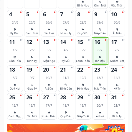
🐎
🐐
🐒
Bính Ngọ
Đinh Mùi
Mậu Thân
4
5
6
7
8
9
10
24/6
25/6
26/6
27/6
28/6
29/6
30/6
🐓
🐕
🐖
🐀
🐂
🐅
🐈
Kỷ Dậu
Canh Tuất
Tân Hợi
Nhâm Tý
Quý Sửu
Giáp Dần
Ất Mão
11
12
13
14
15
16
17
1/7
2/7
3/7
4/7
5/7
6/7
7/7
🐉
🐍
🐎
🐐
🐒
🐓
🐕
Bính Thìn
Đinh Tỵ
Mậu Ngọ
Kỷ Mùi
Canh Thân
Tân Dậu
Nhâm Tuất
18
19
20
21
22
23
24
8/7
9/7
10/7
11/7
12/7
13/7
14/7
🐖
🐀
🐂
🐅
🐈
🐉
🐍
Quý Hợi
Giáp Tý
Ất Sửu
Bính Dần
Đinh Mão
Mậu Thìn
Kỷ Tỵ
25
26
27
28
29
30
31
15/7
16/7
17/7
18/7
19/7
20/7
21/7
🐎
🐐
🐒
🐓
🐕
🐖
🐀
Canh Ngọ
Tân Mùi
Nhâm Thân
Quý Dậu
Giáp Tuất
Ất Hợi
Bính Tý