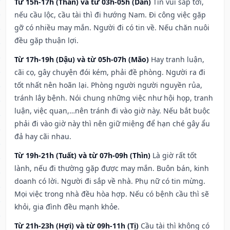
Từ 15h-17h (Thân) và từ 03h-05h (Dần)
Tin vui sắp tới,
nếu cầu lộc, cầu tài thì đi hướng Nam. Đi công việc gặp
gỡ có nhiều may mắn. Người đi có tin về. Nếu chăn nuôi
đều gặp thuận lợi.
Từ 17h-19h (Dậu) và từ 05h-07h (Mão)
Hay tranh luận,
cãi cọ, gây chuyện đói kém, phải đề phòng. Người ra đi
tốt nhất nên hoãn lại. Phòng người người nguyền rủa,
tránh lây bệnh. Nói chung những việc như hội họp, tranh
luận, việc quan,…nên tránh đi vào giờ này. Nếu bắt buộc
phải đi vào giờ này thì nên giữ miệng để hạn ché gây ẩu
đả hay cãi nhau.
Từ 19h-21h (Tuất) và từ 07h-09h (Thìn)
Là giờ rất tốt
lành, nếu đi thường gặp được may mắn. Buôn bán, kinh
doanh có lời. Người đi sắp về nhà. Phụ nữ có tin mừng.
Mọi việc trong nhà đều hòa hợp. Nếu có bệnh cầu thì sẽ
khỏi, gia đình đều mạnh khỏe.
Từ 21h-23h (Hợi) và từ 09h-11h (Tị)
Cầu tài thì không có