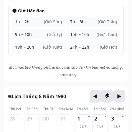
🌑 Giờ Hắc đạo
1h – 2h
(Giờ Sửu)
7h – 8h
(Giờ Thìn)
9h – 10h
(Giờ Tỵ)
15h – 16h
(Giờ Thân)
19h – 20h
(Giờ Tuất)
21h – 22h
(Giờ Hợi)
Một mục tiêu không phải là mục tiêu cho đến khi bạn viết nó xuống.
— Brian Tracy
Lịch Tháng 8 Năm 1980
THỨ HAI
THỨ BA
THỨ TƯ
THỨ NĂM
THỨ SÁU
THỨ BẢY
CHỦ NHẬT
28
29
30
31
1
2
3
21/6
22/6
23/6