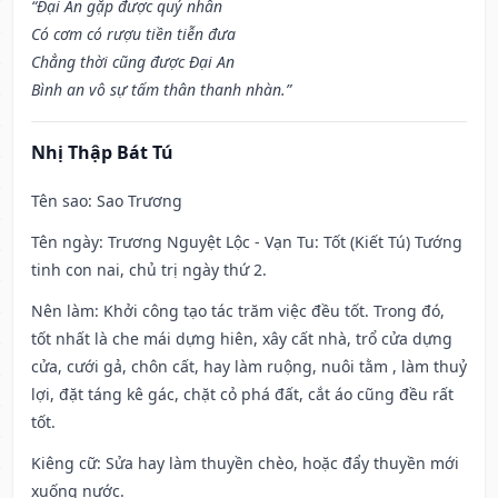
“Đại An gặp được quý nhân
Có cơm có rượu tiền tiễn đưa
Chẳng thời cũng được Đại An
Bình an vô sự tấm thân thanh nhàn.”
Nhị Thập Bát Tú
Tên sao
: Sao Trương
Tên ngày
: Trương Nguyệt Lộc - Vạn Tu: Tốt (Kiết Tú) Tướng
tinh con nai, chủ trị ngày thứ 2.
Nên làm
: Khởi công tạo tác trăm việc đều tốt. Trong đó,
tốt nhất là che mái dựng hiên, xây cất nhà, trổ cửa dựng
cửa, cưới gả, chôn cất, hay làm ruộng, nuôi tằm , làm thuỷ
lợi, đặt táng kê gác, chặt cỏ phá đất, cắt áo cũng đều rất
tốt.
Kiêng cữ
: Sửa hay làm thuyền chèo, hoặc đẩy thuyền mới
xuống nước.