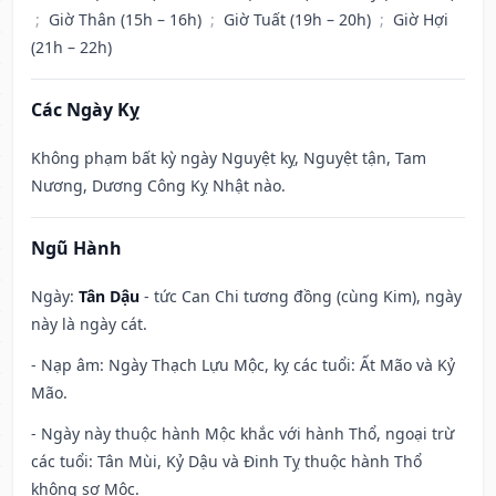
;
Giờ Thân (15h – 16h)
;
Giờ Tuất (19h – 20h)
;
Giờ Hợi
(21h – 22h)
Các Ngày Kỵ
Không phạm bất kỳ ngày Nguyệt kỵ, Nguyệt tận, Tam
Nương, Dương Công Kỵ Nhật nào.
Ngũ Hành
Ngày:
Tân Dậu
- tức Can Chi tương đồng (cùng Kim), ngày
này là ngày cát.
- Nạp âm: Ngày Thạch Lựu Mộc, kỵ các tuổi: Ất Mão và Kỷ
Mão.
- Ngày này thuộc hành Mộc khắc với hành Thổ, ngoại trừ
các tuổi: Tân Mùi, Kỷ Dậu và Đinh Tỵ thuộc hành Thổ
không sợ Mộc.