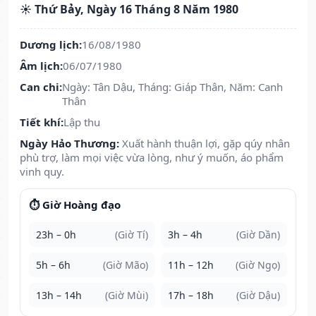
☀️ Thứ Bảy, Ngày 16 Tháng 8 Năm 1980
Dương lịch:
16/08/1980
Âm lịch:
06/07/1980
Can chi:
Ngày: Tân Dậu, Tháng: Giáp Thân, Năm: Canh
Thân
Tiết khí:
Lập thu
Ngày Hảo Thương:
Xuất hành thuận lợi, gặp qúy nhân
phù trợ, làm mọi việc vừa lòng, như ý muốn, áo phẩm
vinh quy.
⏱️ Giờ Hoàng đạo
23h – 0h
(Giờ Tí)
3h – 4h
(Giờ Dần)
5h – 6h
(Giờ Mão)
11h – 12h
(Giờ Ngọ)
13h – 14h
(Giờ Mùi)
17h – 18h
(Giờ Dậu)