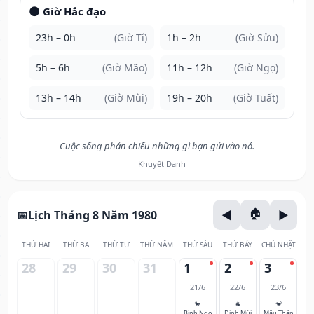
🌑 Giờ Hắc đạo
23h – 0h
(Giờ Tí)
1h – 2h
(Giờ Sửu)
5h – 6h
(Giờ Mão)
11h – 12h
(Giờ Ngọ)
13h – 14h
(Giờ Mùi)
19h – 20h
(Giờ Tuất)
Cuộc sống phản chiếu những gì bạn gửi vào nó.
— Khuyết Danh
Lịch Tháng 8 Năm 1980
THỨ HAI
THỨ BA
THỨ TƯ
THỨ NĂM
THỨ SÁU
THỨ BẢY
CHỦ NHẬT
28
29
30
31
1
2
3
21/6
22/6
23/6
🐎
🐐
🐒
Bính Ngọ
Đinh Mùi
Mậu Thân