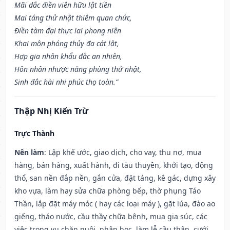
Mãi dắc điền viên hữu lật tiền
Mai táng thử nhật thiêm quan chức,
Điền tàm đại thực lai phong niên
Khai môn phóng thủy đa cát lật,
Hợp gia nhân khẩu đắc an nhiên,
Hôn nhân nhược năng phùng thử nhật,
Sinh đắc hài nhi phúc thọ toàn.”
Thập Nhị Kiến Trừ
Trực Thành
Nên làm
: Lập khế ước, giao dịch, cho vay, thu nợ, mua
hàng, bán hàng, xuất hành, đi tàu thuyền, khởi tạo, động
thổ, san nền đắp nền, gắn cửa, đặt táng, kê gác, dựng xây
kho vựa, làm hay sửa chữa phòng bếp, thờ phụng Táo
Thần, lắp đặt máy móc ( hay các loại máy ), gặt lúa, đào ao
giếng, tháo nước, cầu thầy chữa bệnh, mua gia súc, các
việc trong vụ chăn nuôi, nhập học, làm lễ cầu thân, cưới