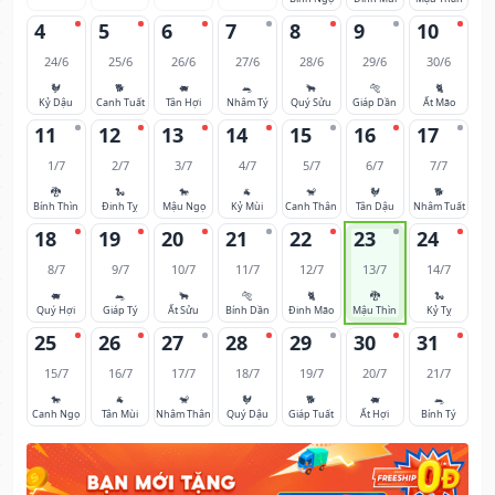
4
5
6
7
8
9
10
24/6
25/6
26/6
27/6
28/6
29/6
30/6
🐓
🐕
🐖
🐀
🐂
🐅
🐈
Kỷ Dậu
Canh Tuất
Tân Hợi
Nhâm Tý
Quý Sửu
Giáp Dần
Ất Mão
11
12
13
14
15
16
17
1/7
2/7
3/7
4/7
5/7
6/7
7/7
🐉
🐍
🐎
🐐
🐒
🐓
🐕
Bính Thìn
Đinh Tỵ
Mậu Ngọ
Kỷ Mùi
Canh Thân
Tân Dậu
Nhâm Tuất
18
19
20
21
22
23
24
8/7
9/7
10/7
11/7
12/7
13/7
14/7
🐖
🐀
🐂
🐅
🐈
🐉
🐍
Quý Hợi
Giáp Tý
Ất Sửu
Bính Dần
Đinh Mão
Mậu Thìn
Kỷ Tỵ
25
26
27
28
29
30
31
15/7
16/7
17/7
18/7
19/7
20/7
21/7
🐎
🐐
🐒
🐓
🐕
🐖
🐀
Canh Ngọ
Tân Mùi
Nhâm Thân
Quý Dậu
Giáp Tuất
Ất Hợi
Bính Tý