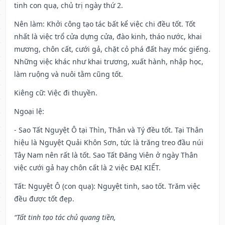
tinh con quạ, chủ trị ngày thứ 2.
Nên làm
: Khởi công tạo tác bất kể việc chi đều tốt. Tốt
nhất là việc trổ cửa dựng cửa, đào kinh, tháo nước, khai
mương, chôn cất, cưới gả, chặt cỏ phá đất hay móc giếng.
Những việc khác như khai trương, xuất hành, nhập học,
làm ruộng và nuôi tằm cũng tốt.
Kiêng cữ
: Việc đi thuyền.
Ngoại lệ
:
- Sao Tất Nguyệt Ô tại Thìn, Thân và Tý đều tốt. Tại Thân
hiệu là Nguyệt Quải Khôn Sơn, tức là trăng treo đầu núi
Tây Nam nên rất là tốt. Sao Tất Đăng Viên ở ngày Thân
việc cưới gả hay chôn cất là 2 việc ĐẠI KIẾT.
Tất: Nguyệt Ô (con quạ): Nguyệt tinh, sao tốt. Trăm việc
đều được tốt đẹp.
“Tất tinh tạo tác chủ quang tiền,