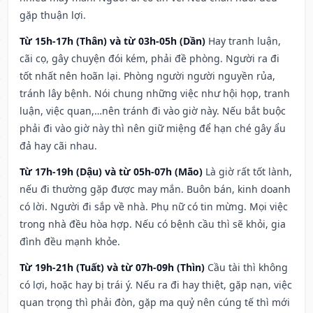
gặp thuận lợi.
Từ 15h-17h (Thân) và từ 03h-05h (Dần)
Hay tranh luận,
cãi cọ, gây chuyện đói kém, phải đề phòng. Người ra đi
tốt nhất nên hoãn lại. Phòng người người nguyền rủa,
tránh lây bệnh. Nói chung những việc như hội họp, tranh
luận, việc quan,…nên tránh đi vào giờ này. Nếu bắt buộc
phải đi vào giờ này thì nên giữ miệng để hạn ché gây ẩu
đả hay cãi nhau.
Từ 17h-19h (Dậu) và từ 05h-07h (Mão)
Là giờ rất tốt lành,
nếu đi thường gặp được may mắn. Buôn bán, kinh doanh
có lời. Người đi sắp về nhà. Phụ nữ có tin mừng. Mọi việc
trong nhà đều hòa hợp. Nếu có bệnh cầu thì sẽ khỏi, gia
đình đều mạnh khỏe.
Từ 19h-21h (Tuất) và từ 07h-09h (Thìn)
Cầu tài thì không
có lợi, hoặc hay bị trái ý. Nếu ra đi hay thiệt, gặp nạn, việc
quan trọng thì phải đòn, gặp ma quỷ nên cúng tế thì mới