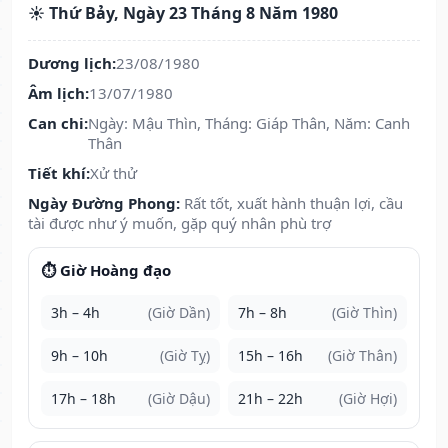
☀️ Thứ Bảy, Ngày 23 Tháng 8 Năm 1980
Dương lịch:
23/08/1980
Âm lịch:
13/07/1980
Can chi:
Ngày: Mậu Thìn, Tháng: Giáp Thân, Năm: Canh
Thân
Tiết khí:
Xử thử
Ngày Đường Phong:
Rất tốt, xuất hành thuận lợi, cầu
tài được như ý muốn, gặp quý nhân phù trợ
⏱️ Giờ Hoàng đạo
3h – 4h
(Giờ Dần)
7h – 8h
(Giờ Thìn)
9h – 10h
(Giờ Tỵ)
15h – 16h
(Giờ Thân)
17h – 18h
(Giờ Dậu)
21h – 22h
(Giờ Hợi)