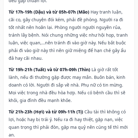
đều gặp thuận lợi.
Từ 17h-19h (Dậu) và từ 05h-07h (Mão)
Hay tranh luận,
cãi cọ, gây chuyện đói kém, phải đề phòng. Người ra đi
tốt nhất nên hoãn lại. Phòng người người nguyền rủa,
tránh lây bệnh. Nói chung những việc như hội họp, tranh
luận, việc quan,…nên tránh đi vào giờ này. Nếu bắt buộc
phải đi vào giờ này thì nên giữ miệng để hạn ché gây ẩu
đả hay cãi nhau.
Từ 19h-21h (Tuất) và từ 07h-09h (Thìn)
Là giờ rất tốt
lành, nếu đi thường gặp được may mắn. Buôn bán, kinh
doanh có lời. Người đi sắp về nhà. Phụ nữ có tin mừng.
Mọi việc trong nhà đều hòa hợp. Nếu có bệnh cầu thì sẽ
khỏi, gia đình đều mạnh khỏe.
Từ 21h-23h (Hợi) và từ 09h-11h (Tị)
Cầu tài thì không có
lợi, hoặc hay bị trái ý. Nếu ra đi hay thiệt, gặp nạn, việc
quan trọng thì phải đòn, gặp ma quỷ nên cúng tế thì mới
an.