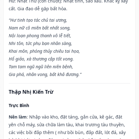
Hư: Nhật Thử (con chuột): Nhật tinh, sao xấu. Khắc kỵ xây
cất. Gia đạo dễ gặp bất hòa.
“Hư tinh tạo tác chủ tai ương,
Nam nữ cô miên bất nhất song,
Nội loạn phong thanh vô lễ tiết,
Nhi tôn, tức phụ bạn nhân sàng,
Khai môn, phóng thủy chiêu tai họa,
Hổ giảo, xà thương cập tốt vong.
Tam tam ngũ ngũ liên niên bệnh,
Gia phá, nhân vong, bất khả đương.”
Thập Nhị Kiến Trừ
Trực Bình
Nên làm
: Nhập vào kho, đặt táng, gắn cửa, kê gác, đặt
yên chỗ máy, sửa chữa làm tàu, khai trương tàu thuyền,
các việc bồi đắp thêm ( như bồi bùn, đắp đất, lót đá, xây