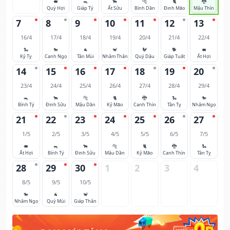
🐖
🐀
🐂
🐅
🐈
🐉
Quý Hợi
Giáp Tý
Ất Sửu
Bính Dần
Đinh Mão
Mậu Thìn
7
8
9
10
11
12
13
16/4
17/4
18/4
19/4
20/4
21/4
22/4
🐍
🐎
🐐
🐒
🐓
🐕
🐖
Kỷ Tỵ
Canh Ngọ
Tân Mùi
Nhâm Thân
Quý Dậu
Giáp Tuất
Ất Hợi
14
15
16
17
18
19
20
23/4
24/4
25/4
26/4
27/4
28/4
29/4
🐀
🐂
🐅
🐈
🐉
🐍
🐎
Bính Tý
Đinh Sửu
Mậu Dần
Kỷ Mão
Canh Thìn
Tân Tỵ
Nhâm Ngọ
21
22
23
24
25
26
27
1/5
2/5
3/5
4/5
5/5
6/5
7/5
🐖
🐀
🐂
🐅
🐈
🐉
🐍
Ất Hợi
Bính Tý
Đinh Sửu
Mậu Dần
Kỷ Mão
Canh Thìn
Tân Tỵ
28
29
30
1
2
3
4
8/5
9/5
10/5
🐎
🐐
🐒
Nhâm Ngọ
Quý Mùi
Giáp Thân