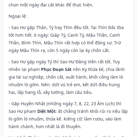
chọn một ngày đại cát khác để thực hiện.
Ngoại lệ
:
- Sao Hư gặp Thân, Tý hay Thìn đều tốt. Tại Thìn Đắc Địa
tốt hơn hết. 6 ngày: Giáp Tý, Canh Tý, Mậu Thân, Canh
Thân, Bính Thìn, Mậu Thìn rất hợp có thể động sự. Trừ
ngày Mậu Thìn ra, còn 5 ngày còn lại kỵ chôn cất.
- Sao Hư gặp ngày Tý thì Sao Hư Đăng Viên rất tốt. Tuy
nhiên lại phạm
Phục Đoạn Sát
nên Kỵ thừa kế, chia lãnh
gia tài sự nghiệp, chôn cất, xuất hành, khởi công làm lò
nhuộm lò gốm. Nên: dứt vú trẻ em, kết dứt điều hung
hại, lấp hang lỗ, xây tường, làm cầu tiêu.
- Gặp Huyền Nhật (những ngày 7, 8, 22, 23 Âm Lịch) thì
Sao Hư phạm
Diệt Một
: ắt chẳng tránh khỏi rủi ro nếu lập
lò gốm lò nhuộm, thừa kế. Kiêng cữ: làm rượu, vào làm
hành chánh, hơn nhất là đi thuyền.