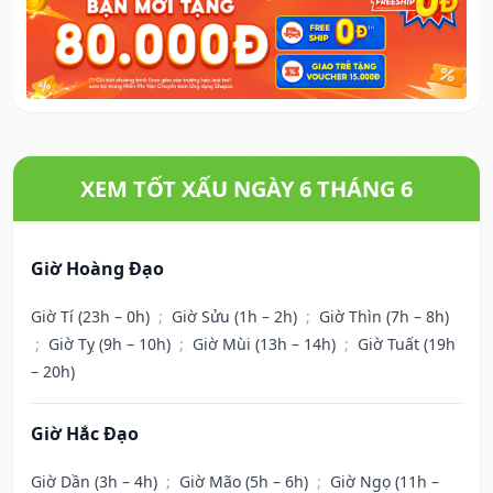
XEM TỐT XẤU NGÀY 6 THÁNG 6
Giờ Hoàng Đạo
Giờ Tí (23h – 0h)
;
Giờ Sửu (1h – 2h)
;
Giờ Thìn (7h – 8h)
;
Giờ Tỵ (9h – 10h)
;
Giờ Mùi (13h – 14h)
;
Giờ Tuất (19h
– 20h)
Giờ Hắc Đạo
Giờ Dần (3h – 4h)
;
Giờ Mão (5h – 6h)
;
Giờ Ngọ (11h –