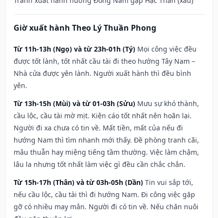
Tránh xuất hành hướng Đông Nam gặp Hạc Thần (xấu)
Giờ xuất hành Theo Lý Thuần Phong
Từ 11h-13h (Ngọ) và từ 23h-01h (Tý)
Mọi công việc đều
được tốt lành, tốt nhất cầu tài đi theo hướng Tây Nam –
Nhà cửa được yên lành. Người xuất hành thì đều bình
yên.
Từ 13h-15h (Mùi) và từ 01-03h (Sửu)
Mưu sự khó thành,
cầu lộc, cầu tài mờ mịt. Kiện cáo tốt nhất nên hoãn lại.
Người đi xa chưa có tin về. Mất tiền, mất của nếu đi
hướng Nam thì tìm nhanh mới thấy. Đề phòng tranh cãi,
mâu thuẫn hay miệng tiếng tầm thường. Việc làm chậm,
lâu la nhưng tốt nhất làm việc gì đều cần chắc chắn.
Từ 15h-17h (Thân) và từ 03h-05h (Dần)
Tin vui sắp tới,
nếu cầu lộc, cầu tài thì đi hướng Nam. Đi công việc gặp
gỡ có nhiều may mắn. Người đi có tin về. Nếu chăn nuôi