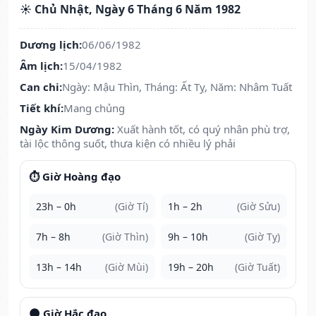
☀️ Chủ Nhật, Ngày 6 Tháng 6 Năm 1982
Dương lịch:
06/06/1982
Âm lịch:
15/04/1982
Can chi:
Ngày: Mậu Thìn, Tháng: Ất Tỵ, Năm: Nhâm Tuất
Tiết khí:
Mang chủng
Ngày Kim Dương:
Xuất hành tốt, có quý nhân phù trợ,
tài lộc thông suốt, thưa kiện có nhiều lý phải
⏱️ Giờ Hoàng đạo
23h – 0h
(Giờ Tí)
1h – 2h
(Giờ Sửu)
7h – 8h
(Giờ Thìn)
9h – 10h
(Giờ Tỵ)
13h – 14h
(Giờ Mùi)
19h – 20h
(Giờ Tuất)
🌑 Giờ Hắc đạo