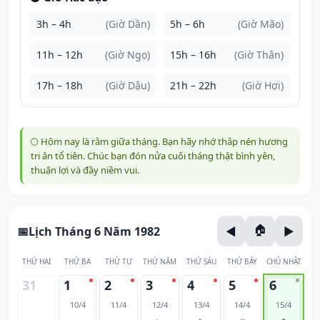
3h – 4h
(Giờ Dần)
5h – 6h
(Giờ Mão)
11h – 12h
(Giờ Ngọ)
15h – 16h
(Giờ Thân)
17h – 18h
(Giờ Dậu)
21h – 22h
(Giờ Hợi)
🌕 Hôm nay là rằm giữa tháng. Bạn hãy nhớ thắp nén hương
tri ân tổ tiên. Chúc bạn đón nửa cuối tháng thật bình yên,
thuận lợi và đầy niềm vui.
Lịch Tháng 6 Năm 1982
THỨ HAI
THỨ BA
THỨ TƯ
THỨ NĂM
THỨ SÁU
THỨ BẢY
CHỦ NHẬT
31
1
2
3
4
5
6
10/4
11/4
12/4
13/4
14/4
15/4