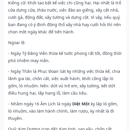
Kiêng cữ
: Khởi tạo bất kể việc chi cũng hại. Hại nhất là trổ
cửa dựng cửa, tháo nước, việc đào ao giếng, xây cất nhà,
cưới gả, động đất, xây tường và dựng cột. Vì vậy, nếu quý
bạn đang có ý định động thổ xây nhà hay cưới hỏi thì nên
chọn một ngày khác để tiến hành.
Ngoại lệ
:
- Ngày Tý Đăng Viên thừa kế tước phong rất tốt, đồng thời
phó nhiệm may mắn.
- Ngày Thân là Phục Đoạn Sát kỵ những việc thừa kế, chia
lãnh gia tài, chôn cất, việc xuất hành, khởi công lập lò
gốm, lò nhuộm. Nên: dứt vú trẻ em, xây tường, kết dứt
điều hung hại, lấp hang lỗ, làm cầu tiêu.
- Nhằm ngày 16 Âm Lịch là ngày
Diệt Một
kỵ lập lò gốm,
lò nhuộm, vào làm hành chính, làm rượu, kỵ nhất là đi
thuyền.
Quỷ: Kim Dương (con dê): Kim tinh, sao xấu. chôn cất