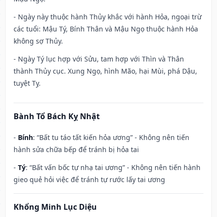
- Ngày này thuộc hành Thủy khắc với hành Hỏa, ngoại trừ
các tuổi: Mậu Tý, Bính Thân và Mậu Ngọ thuộc hành Hỏa
không sợ Thủy.
- Ngày Tý lục hợp với Sửu, tam hợp với Thìn và Thân
thành Thủy cục. Xung Ngọ, hình Mão, hại Mùi, phá Dậu,
tuyệt Tỵ.
Bành Tổ Bách Kỵ Nhật
-
Bính
: “Bất tu táo tất kiến hỏa ương” - Không nên tiến
hành sửa chữa bếp để tránh bị hỏa tai
-
Tý
: “Bất vấn bốc tự nhạ tai ương” - Không nên tiến hành
gieo quẻ hỏi việc để tránh tự rước lấy tai ương
Khổng Minh Lục Diệu