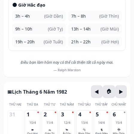
🌑 Giờ Hắc đạo
3h – 4h
(Giờ Dần)
7h – 8h
(Giờ Thìn)
9h – 10h
(Giờ Tỵ)
13h – 14h
(Giờ Mùi)
19h – 20h
(Giờ Tuất)
21h – 22h
(Giờ Hợi)
Điều bạn làm hôm nay có thể cải thiện tất cả ngày mai.
— Ralph Marston
Lịch Tháng 6 Năm 1982
THỨ HAI
THỨ BA
THỨ TƯ
THỨ NĂM
THỨ SÁU
THỨ BẢY
CHỦ NHẬT
31
1
2
3
4
5
6
10/4
11/4
12/4
13/4
14/4
15/4
🐖
🐀
🐂
🐅
🐈
🐉
Quý Hợi
Giáp Tý
Ất Sửu
Bính Dần
Đinh Mão
Mậu Thìn