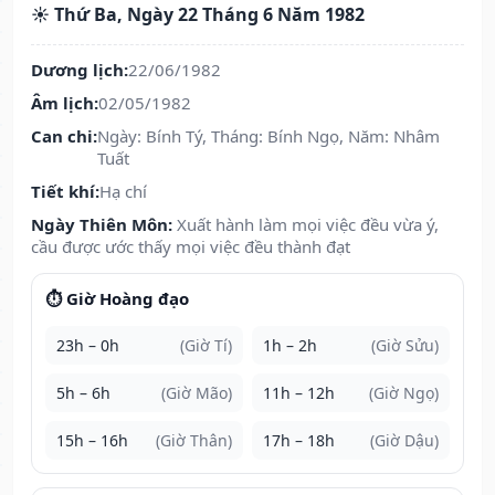
☀️ Thứ Ba, Ngày 22 Tháng 6 Năm 1982
Dương lịch:
22/06/1982
Âm lịch:
02/05/1982
Can chi:
Ngày: Bính Tý, Tháng: Bính Ngọ, Năm: Nhâm
Tuất
Tiết khí:
Hạ chí
Ngày Thiên Môn:
Xuất hành làm mọi việc đều vừa ý,
cầu được ước thấy mọi việc đều thành đạt
⏱️ Giờ Hoàng đạo
23h – 0h
(Giờ Tí)
1h – 2h
(Giờ Sửu)
5h – 6h
(Giờ Mão)
11h – 12h
(Giờ Ngọ)
15h – 16h
(Giờ Thân)
17h – 18h
(Giờ Dậu)