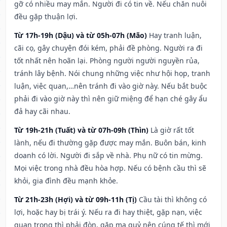
gỡ có nhiều may mắn. Người đi có tin về. Nếu chăn nuôi
đều gặp thuận lợi.
Từ 17h-19h (Dậu) và từ 05h-07h (Mão)
Hay tranh luận,
cãi cọ, gây chuyện đói kém, phải đề phòng. Người ra đi
tốt nhất nên hoãn lại. Phòng người người nguyền rủa,
tránh lây bệnh. Nói chung những việc như hội họp, tranh
luận, việc quan,…nên tránh đi vào giờ này. Nếu bắt buộc
phải đi vào giờ này thì nên giữ miệng để hạn ché gây ẩu
đả hay cãi nhau.
Từ 19h-21h (Tuất) và từ 07h-09h (Thìn)
Là giờ rất tốt
lành, nếu đi thường gặp được may mắn. Buôn bán, kinh
doanh có lời. Người đi sắp về nhà. Phụ nữ có tin mừng.
Mọi việc trong nhà đều hòa hợp. Nếu có bệnh cầu thì sẽ
khỏi, gia đình đều mạnh khỏe.
Từ 21h-23h (Hợi) và từ 09h-11h (Tị)
Cầu tài thì không có
lợi, hoặc hay bị trái ý. Nếu ra đi hay thiệt, gặp nạn, việc
quan trọng thì phải đòn, gặp ma quỷ nên cúng tế thì mới