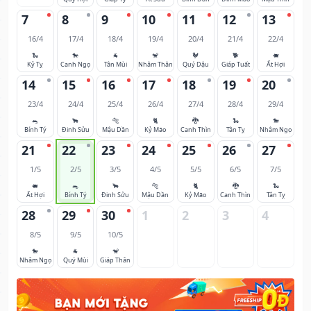
7
8
9
10
11
12
13
16/4
17/4
18/4
19/4
20/4
21/4
22/4
🐍
🐎
🐐
🐒
🐓
🐕
🐖
Kỷ Tỵ
Canh Ngọ
Tân Mùi
Nhâm Thân
Quý Dậu
Giáp Tuất
Ất Hợi
14
15
16
17
18
19
20
23/4
24/4
25/4
26/4
27/4
28/4
29/4
🐀
🐂
🐅
🐈
🐉
🐍
🐎
Bính Tý
Đinh Sửu
Mậu Dần
Kỷ Mão
Canh Thìn
Tân Tỵ
Nhâm Ngọ
21
22
23
24
25
26
27
1/5
2/5
3/5
4/5
5/5
6/5
7/5
🐖
🐀
🐂
🐅
🐈
🐉
🐍
Ất Hợi
Bính Tý
Đinh Sửu
Mậu Dần
Kỷ Mão
Canh Thìn
Tân Tỵ
28
29
30
1
2
3
4
8/5
9/5
10/5
🐎
🐐
🐒
Nhâm Ngọ
Quý Mùi
Giáp Thân