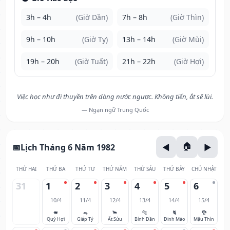
3h – 4h
(Giờ Dần)
7h – 8h
(Giờ Thìn)
9h – 10h
(Giờ Tỵ)
13h – 14h
(Giờ Mùi)
19h – 20h
(Giờ Tuất)
21h – 22h
(Giờ Hợi)
Việc học như đi thuyền trên dòng nước ngược. Không tiến, ắt sẽ lùi.
— Ngạn ngữ Trung Quốc
Lịch Tháng 6 Năm 1982
THỨ HAI
THỨ BA
THỨ TƯ
THỨ NĂM
THỨ SÁU
THỨ BẢY
CHỦ NHẬT
31
1
2
3
4
5
6
10/4
11/4
12/4
13/4
14/4
15/4
🐖
🐀
🐂
🐅
🐈
🐉
Quý Hợi
Giáp Tý
Ất Sửu
Bính Dần
Đinh Mão
Mậu Thìn