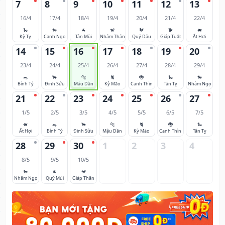
7
8
9
10
11
12
13
16/4
17/4
18/4
19/4
20/4
21/4
22/4
🐍
🐎
🐐
🐒
🐓
🐕
🐖
Kỷ Tỵ
Canh Ngọ
Tân Mùi
Nhâm Thân
Quý Dậu
Giáp Tuất
Ất Hợi
14
15
16
17
18
19
20
23/4
24/4
25/4
26/4
27/4
28/4
29/4
🐀
🐂
🐅
🐈
🐉
🐍
🐎
Bính Tý
Đinh Sửu
Mậu Dần
Kỷ Mão
Canh Thìn
Tân Tỵ
Nhâm Ngọ
21
22
23
24
25
26
27
1/5
2/5
3/5
4/5
5/5
6/5
7/5
🐖
🐀
🐂
🐅
🐈
🐉
🐍
Ất Hợi
Bính Tý
Đinh Sửu
Mậu Dần
Kỷ Mão
Canh Thìn
Tân Tỵ
28
29
30
1
2
3
4
8/5
9/5
10/5
🐎
🐐
🐒
Nhâm Ngọ
Quý Mùi
Giáp Thân