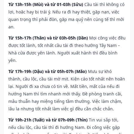
Từ 13h-15h (Mùi) và từ 01-03h (Sửu)
Cầu tài thì không có
lợi, hoặc hay bị trái ý. Nếu ra đi hay thiệt, gặp nạn, việc
quan trọng thì phải đòn, gặp ma quỷ nên cúng tế thì mới
an.
Từ 15h-17h (Thân) và từ 03h-05h (Dần)
Mọi công việc đều
được tốt lành, tốt nhất cầu tài đi theo hướng Tây Nam –
Nhà cửa được yên lành. Người xuất hành thì đều bình
yên.
Từ 17h-19h (Dậu) và từ 05h-07h (Mão)
Mưu sự khó
thành, cầu lộc, cầu tài mờ mịt. Kiện cáo tốt nhất nên hoãn
lại. Người đi xa chưa có tin về. Mất tiền, mất của nếu đi
hướng Nam thì tìm nhanh mới thấy. Đề phòng tranh cãi,
mâu thuẫn hay miệng tiếng tầm thường. Việc làm chậm,
lâu la nhưng tốt nhất làm việc gì đều cần chắc chắn.
Từ 19h-21h (Tuất) và từ 07h-09h (Thìn)
Tin vui sắp tới,
nếu cầu lộc, cầu tài thì đi hướng Nam. Đi công việc gặp