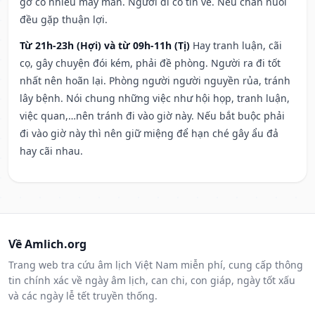
gỡ có nhiều may mắn. Người đi có tin về. Nếu chăn nuôi
đều gặp thuận lợi.
Từ 21h-23h (Hợi) và từ 09h-11h (Tị)
Hay tranh luận, cãi
cọ, gây chuyện đói kém, phải đề phòng. Người ra đi tốt
nhất nên hoãn lại. Phòng người người nguyền rủa, tránh
lây bệnh. Nói chung những việc như hội họp, tranh luận,
việc quan,…nên tránh đi vào giờ này. Nếu bắt buộc phải
đi vào giờ này thì nên giữ miệng để hạn ché gây ẩu đả
hay cãi nhau.
Về Amlich.org
Trang web tra cứu âm lịch Việt Nam miễn phí, cung cấp thông
tin chính xác về ngày âm lịch, can chi, con giáp, ngày tốt xấu
và các ngày lễ tết truyền thống.