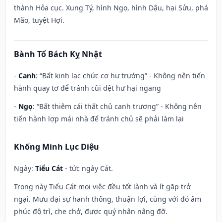
thành Hỏa cục. Xung Tý, hình Ngọ, hình Dậu, hại Sửu, phá
Mão, tuyệt Hợi.
Bành Tổ Bách Kỵ Nhật
-
Canh
: “Bất kinh lạc chức cơ hư trướng” - Không nên tiến
hành quay tơ để tránh cũi dệt hư hại ngang
-
Ngọ
: “Bất thiêm cái thất chủ canh trương” - Không nên
tiến hành lợp mái nhà để tránh chủ sẽ phải làm lại
Khổng Minh Lục Diệu
Ngày:
Tiểu Cát
- tức ngày Cát.
Trong này Tiểu Cát mọi việc đều tốt lành và ít gặp trở
ngại. Mưu đại sự hanh thông, thuận lợi, cùng với đó âm
phúc độ trì, che chở, được quý nhân nâng đỡ.