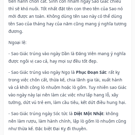
tiến hành chôn cất. Sinh con nhằm ngày Sao Giác chiếu
thì sẽ khó nuôi. Tốt nhất đặt tên con theo tên của Sao nó
mới được an toàn. Không dùng tên sao này có thể dùng
tên Sao của tháng hay của năm cũng mang ý nghĩa tương
đương.
Ngoại lệ
:
- Sao Giác trúng vào ngày Dần là Đăng Viên mang ý nghĩa
được ngôi vị cao cả, hay mọi sự đều tốt đẹp.
- Sao Giác trúng vào ngày Ngọ là
Phục Đoạn Sát
: rất kỵ
trong việc chôn cất, thừa kế, chia lãnh gia tài, xuất hành
và cả khởi công lò nhuộm hoặc lò gốm. Tuy nhiên sao Giác
vào ngày này lại nên làm các việc như lấp hang lỗ, xây
tường, dứt vú trẻ em, làm cầu tiêu, kết dứt điều hung hại.
- Sao Giác trúng ngày Sóc tức là
Diệt Một Nhật
: không
nên làm rượu, làm hành chính, lập lò gốm lò nhuộm cũng
như thừa kế. Đặc biệt Đại Kỵ đi thuyền.