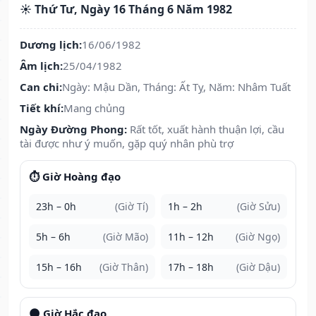
☀️ Thứ Tư, Ngày 16 Tháng 6 Năm 1982
Dương lịch:
16/06/1982
Âm lịch:
25/04/1982
Can chi:
Ngày: Mậu Dần, Tháng: Ất Tỵ, Năm: Nhâm Tuất
Tiết khí:
Mang chủng
Ngày Đường Phong:
Rất tốt, xuất hành thuận lợi, cầu
tài được như ý muốn, gặp quý nhân phù trợ
⏱️ Giờ Hoàng đạo
23h – 0h
(Giờ Tí)
1h – 2h
(Giờ Sửu)
5h – 6h
(Giờ Mão)
11h – 12h
(Giờ Ngọ)
15h – 16h
(Giờ Thân)
17h – 18h
(Giờ Dậu)
🌑 Giờ Hắc đạo