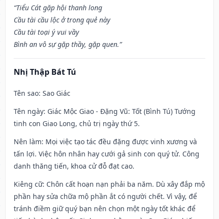
“Tiểu Cát gặp hội thanh long
Cầu tài cầu lộc ở trong quẻ này
Cầu tài toại ý vui vầy
Bình an vô sự gặp thầy, gặp quen.”
Nhị Thập Bát Tú
Tên sao
: Sao Giác
Tên ngày
: Giác Mộc Giao - Đặng Vũ: Tốt (Bình Tú) Tướng
tinh con Giao Long, chủ trị ngày thứ 5.
Nên làm
: Mọi việc tạo tác đều đặng được vinh xương và
tấn lợi. Việc hôn nhân hay cưới gả sinh con quý tử. Công
danh thăng tiến, khoa cử đỗ đạt cao.
Kiêng cữ
: Chôn cất hoạn nạn phải ba năm. Dù xây đắp mộ
phần hay sửa chữa mộ phần ắt có người chết. Vì vậy, để
tránh điềm giữ quý bạn nên chọn một ngày tốt khác để