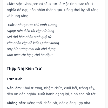
Giác: Mộc Giao (con cá sấu): tức là Mộc tinh, sao tốt. Ý
nghĩa đỗ đạt, hôn nhân thành tựu. Đồng thời kỵ cải táng
và hung táng.
“Giác tinh tọa tác chủ vinh xương
Ngoại tiến điền tài cập nữ lang
Giá thú hôn nhân sinh quý tử
Văn nhân cập đệ kiến Quân vương
Duy hữu táng mai bất khả dụng
Tam niên chi hậu, chủ ôn đậu”
Thập Nhị Kiến Trừ
Trực Kiến
Nên làm
: Khai trương, nhậm chức, cưới hỏi, trồng cây,
đền ơn đáp nghĩa. Xuất hành đặng lợi, sinh con rất tốt.
Không nên
: Động thổ, chôn cất, đào giếng, lợp nhà.