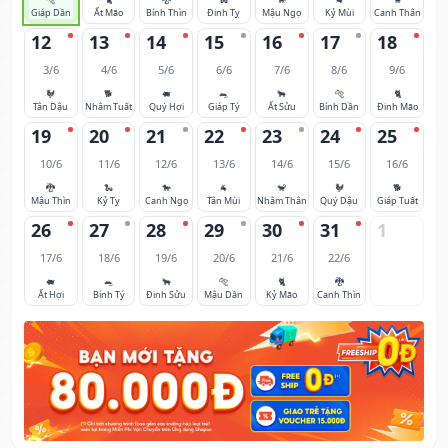
Giáp Dần
Ất Mão
Bính Thìn
Đinh Tỵ
Mậu Ngọ
Kỷ Mùi
Canh Thân
12
13
14
15
16
17
18
3/6
4/6
5/6
6/6
7/6
8/6
9/6
🐓
🐕
🐖
🐀
🐂
🐅
🐈
Tân Dậu
Nhâm Tuất
Quý Hợi
Giáp Tý
Ất Sửu
Bính Dần
Đinh Mão
19
20
21
22
23
24
25
10/6
11/6
12/6
13/6
14/6
15/6
16/6
🐉
🐍
🐎
🐐
🐒
🐓
🐕
Mậu Thìn
Kỷ Tỵ
Canh Ngọ
Tân Mùi
Nhâm Thân
Quý Dậu
Giáp Tuất
26
27
28
29
30
31
1
17/6
18/6
19/6
20/6
21/6
22/6
🐖
🐀
🐂
🐅
🐈
🐉
Ất Hợi
Bính Tý
Đinh Sửu
Mậu Dần
Kỷ Mão
Canh Thìn