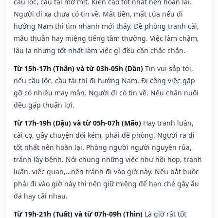
cầu lộc, cầu tài mờ mịt. Kiện cáo tốt nhất nên hoãn lại.
Người đi xa chưa có tin về. Mất tiền, mất của nếu đi
hướng Nam thì tìm nhanh mới thấy. Đề phòng tranh cãi,
mâu thuẫn hay miệng tiếng tầm thường. Việc làm chậm,
lâu la nhưng tốt nhất làm việc gì đều cần chắc chắn.
Từ 15h-17h (Thân) và từ 03h-05h (Dần)
Tin vui sắp tới,
nếu cầu lộc, cầu tài thì đi hướng Nam. Đi công việc gặp
gỡ có nhiều may mắn. Người đi có tin về. Nếu chăn nuôi
đều gặp thuận lợi.
Từ 17h-19h (Dậu) và từ 05h-07h (Mão)
Hay tranh luận,
cãi cọ, gây chuyện đói kém, phải đề phòng. Người ra đi
tốt nhất nên hoãn lại. Phòng người người nguyền rủa,
tránh lây bệnh. Nói chung những việc như hội họp, tranh
luận, việc quan,…nên tránh đi vào giờ này. Nếu bắt buộc
phải đi vào giờ này thì nên giữ miệng để hạn ché gây ẩu
đả hay cãi nhau.
Từ 19h-21h (Tuất) và từ 07h-09h (Thìn)
Là giờ rất tốt