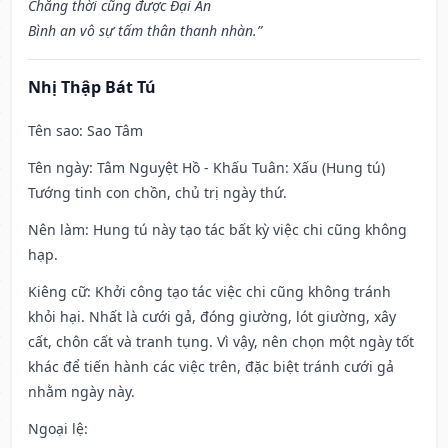
Chẳng thời cũng được Đại An
Bình an vô sự tấm thân thanh nhàn.”
Nhị Thập Bát Tú
Tên sao
: Sao Tâm
Tên ngày
: Tâm Nguyệt Hồ - Khấu Tuân: Xấu (Hung tú)
Tướng tinh con chồn, chủ trị ngày thứ.
Nên làm
: Hung tú này tạo tác bất kỳ việc chi cũng không
hạp.
Kiêng cữ
: Khởi công tạo tác việc chi cũng không tránh
khỏi hại. Nhất là cưới gả, đóng giường, lót giường, xây
cất, chôn cất và tranh tụng. Vì vậy, nên chọn một ngày tốt
khác để tiến hành các việc trên, đặc biệt tránh cưới gả
nhằm ngày này.
Ngoại lệ
: