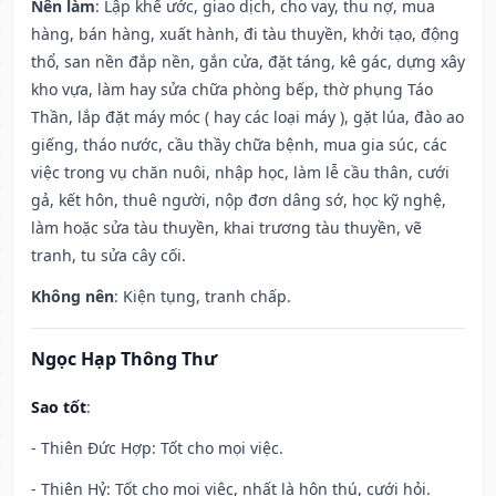
Nên làm
: Lập khế ước, giao dịch, cho vay, thu nợ, mua
hàng, bán hàng, xuất hành, đi tàu thuyền, khởi tạo, động
thổ, san nền đắp nền, gắn cửa, đặt táng, kê gác, dựng xây
kho vựa, làm hay sửa chữa phòng bếp, thờ phụng Táo
Thần, lắp đặt máy móc ( hay các loại máy ), gặt lúa, đào ao
giếng, tháo nước, cầu thầy chữa bệnh, mua gia súc, các
việc trong vụ chăn nuôi, nhập học, làm lễ cầu thân, cưới
gả, kết hôn, thuê người, nộp đơn dâng sớ, học kỹ nghệ,
làm hoặc sửa tàu thuyền, khai trương tàu thuyền, vẽ
tranh, tu sửa cây cối.
Không nên
: Kiện tụng, tranh chấp.
Ngọc Hạp Thông Thư
Sao tốt
:
- Thiên Đức Hợp: Tốt cho mọi việc.
- Thiên Hỷ: Tốt cho mọi việc, nhất là hôn thú, cưới hỏi.