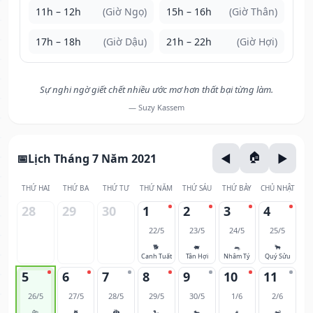
11h – 12h
(Giờ Ngọ)
15h – 16h
(Giờ Thân)
17h – 18h
(Giờ Dậu)
21h – 22h
(Giờ Hợi)
Sự nghi ngờ giết chết nhiều ước mơ hơn thất bại từng làm.
— Suzy Kassem
Lịch Tháng 7 Năm 2021
THỨ HAI
THỨ BA
THỨ TƯ
THỨ NĂM
THỨ SÁU
THỨ BẢY
CHỦ NHẬT
28
29
30
1
2
3
4
22/5
23/5
24/5
25/5
🐕
🐖
🐀
🐂
Canh Tuất
Tân Hợi
Nhâm Tý
Quý Sửu
5
6
7
8
9
10
11
26/5
27/5
28/5
29/5
30/5
1/6
2/6
🐅
🐈
🐉
🐍
🐎
🐐
🐒