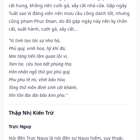
rất hung, không nên cưới gả, xây cất nhà cửa. Gặp ngày
Tuất sao Vị đăng viên nên mưu cầu công danh tốt, nhưng
cũng phạm Phục Đoạn, do đó gặp ngày này nên kỵ chôn
cất, xuất hành, cưới gả, xây cất...
“Vị tinh tạo tác sự như hà,
Phú quý, vinh hoa, hỷ khí đa,
Mai táng tiến lâm quan lộc vị,
Tam tai, cửu họa bất phùng tha.
Hôn nhân ngộ thử gia phú quý,
Phu phụ tề mi, vĩnh bảo hòa,
Tòng thử môn đình sinh cát khánh,
Nhi tôn đại đại bảo kim pha.”
Thập Nhị Kiến Trừ
Trực Nguy
Nói đến Trực Nguy là nói đến sự Nguy hiểm, suy thoái.