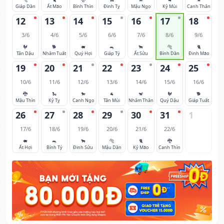
Giáp Dần
Ất Mão
Bính Thìn
Đinh Tỵ
Mậu Ngọ
Kỷ Mùi
Canh Thân
12
13
14
15
16
17
18
3/6
4/6
5/6
6/6
7/6
8/6
9/6
🐓
🐕
🐖
🐀
🐂
🐅
🐈
Tân Dậu
Nhâm Tuất
Quý Hợi
Giáp Tý
Ất Sửu
Bính Dần
Đinh Mão
19
20
21
22
23
24
25
10/6
11/6
12/6
13/6
14/6
15/6
16/6
🐉
🐍
🐎
🐐
🐒
🐓
🐕
Mậu Thìn
Kỷ Tỵ
Canh Ngọ
Tân Mùi
Nhâm Thân
Quý Dậu
Giáp Tuất
26
27
28
29
30
31
1
17/6
18/6
19/6
20/6
21/6
22/6
🐖
🐀
🐂
🐅
🐈
🐉
Ất Hợi
Bính Tý
Đinh Sửu
Mậu Dần
Kỷ Mão
Canh Thìn