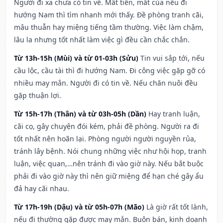
Người đi xa chưa có tin về. Mất tiền, mất của nếu đi
hướng Nam thì tìm nhanh mới thấy. Đề phòng tranh cãi,
mâu thuẫn hay miệng tiếng tầm thường. Việc làm chậm,
lâu la nhưng tốt nhất làm việc gì đều cần chắc chắn.
Từ 13h-15h (Mùi) và từ 01-03h (Sửu)
Tin vui sắp tới, nếu
cầu lộc, cầu tài thì đi hướng Nam. Đi công việc gặp gỡ có
nhiều may mắn. Người đi có tin về. Nếu chăn nuôi đều
gặp thuận lợi.
Từ 15h-17h (Thân) và từ 03h-05h (Dần)
Hay tranh luận,
cãi cọ, gây chuyện đói kém, phải đề phòng. Người ra đi
tốt nhất nên hoãn lại. Phòng người người nguyền rủa,
tránh lây bệnh. Nói chung những việc như hội họp, tranh
luận, việc quan,…nên tránh đi vào giờ này. Nếu bắt buộc
phải đi vào giờ này thì nên giữ miệng để hạn ché gây ẩu
đả hay cãi nhau.
Từ 17h-19h (Dậu) và từ 05h-07h (Mão)
Là giờ rất tốt lành,
nếu đi thường gặp được may mắn. Buôn bán, kinh doanh