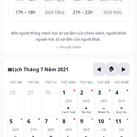
17h – 18h
(Giờ Dậu)
21h – 22h
(Giờ Hợi)
Một người thông minh học từ sai lầm của chính mình, người khôn
ngoan học từ sai lầm của người khác.
— Khuyết Danh
Lịch Tháng 7 Năm 2021
THỨ HAI
THỨ BA
THỨ TƯ
THỨ NĂM
THỨ SÁU
THỨ BẢY
CHỦ NHẬT
28
29
30
1
2
3
4
22/5
23/5
24/5
25/5
🐕
🐖
🐀
🐂
Canh Tuất
Tân Hợi
Nhâm Tý
Quý Sửu
5
6
7
8
9
10
11
26/5
27/5
28/5
29/5
30/5
1/6
2/6
🐅
🐈
🐉
🐍
🐎
🐐
🐒