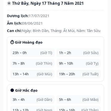
☀️ Thứ Bảy, Ngày 17 Tháng 7 Năm 2021
Dương lịch:
17/07/2021
Âm lịch:
08/06/2021
Can chi:
Ngày: Bính Dần, Tháng: Ất Mùi, Năm: Tân Sửu
⏱️ Giờ Hoàng đạo
23h – 0h
(Giờ Tí)
1h – 2h
(Giờ Sửu)
7h – 8h
(Giờ Thìn)
9h – 10h
(Giờ Tỵ)
13h – 14h
(Giờ Mùi)
19h – 20h
(Giờ Tuất)
🌑 Giờ Hắc đạo
3h – 4h
(Giờ Dần)
5h – 6h
(Giờ Mão)
11h – 12h
(Giờ Ngọ)
15h – 16h
(Giờ Thân)